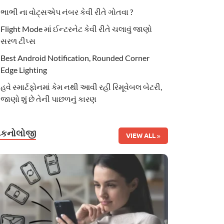
ભાભી ના વોટ્સએપ નંબર કેવી રીતે ગોતવા ?
Flight Mode માં ઈન્ટરનેટ કેવી રીતે ચલાવું જાણો
સરળ ટીપ્સ
Best Android Notification, Rounded Corner
Edge Lighting
હવે સ્માર્ટફોનમાં કેમ નથી આવી રહી રિમૂવેબલ બેટરી,
જાણો શું છે તેની પાછળનું કારણ
ટેકનોલોજી
VIEW ALL