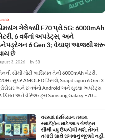
ોબાઇલ
સેમસંગ ગેલેક્સી F70 પ્રો 5G: 6000mAh
ેટરી, 6 વર્ષનાં અપડેટ્સ, અને
સ્નેપડ્રેગન 6 Gen 3; વેચાણ આજથી શરૂ
થાય છે
ugust 3, 2026
-
by
SB
ોનની સૌથી મોટી ખાસિયત તેની 6000mAh બેટરી,
20Hz સુપર AMOLED ડિસ્પ્લે, Snapdragon 6 Gen 3
્રોસેસર અને છ વર્ષનો Android અને સુરક્ષા અપડેટ્સ
ે. કિંમત અને વેરિઅન્ટ્સ Samsung Galaxy F70 …
વરસાદ દરમિયાન તમારા
સ્માર્ટફોન માટે આ 5 ગેજેટ્સ
સૌથી વધુ ઉપયોગી થશે, તેમને
તમારી સાથે રાખવાનું ભૂલશો નહીં.