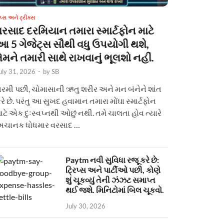
િપ્સ અને ટ્રીક્સ
વરસાદ દરમિયાન તમારા સ્માર્ટફોન માટે
આ 5 ગેજેટ્સ સૌથી વધુ ઉપયોગી થશે,
ેમને તમારી સાથે રાખવાનું ભૂલશો નહીં.
uly 31, 2026
-
by
SB
રમી પછી, ચોમાસાની ઋતુ શરીર અને મન બંનેને શાંત
રે છે. પરંતુ આ સુખદ હવામાન તમારા મોંઘા સ્માર્ટફોન
ાટે એક દુઃસ્વપ્નથી ઓછું નથી. તમે ચાલતા હોવ ત્યારે
ચાનક ધોધમાર વરસાદ …
Paytm નવી સુવિધા રજૂ કરે છે:
ટ્રિપ્સ અને પાર્ટીઓ પછી, કોણે
શું ચૂકવ્યું તેની ઝંઝટ સમાપ્ત
થઈ જશે. મિનિટોમાં બિલ ચૂકવો.
July 30, 2026