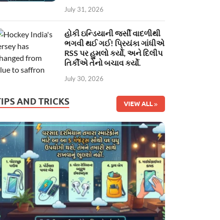
July 31, 2026
હોકી ઇન્ડિયાની જર્સી વાદળીથી
ભગવી થઈ ગઈ! પ્રિયંકા ગાંધીએ
RSS પર હુમલો કર્યો, અને દિલીપ
તિર્કીએ તેનો બચાવ કર્યો.
July 30, 2026
TIPS AND TRICKS
VIEW ALL