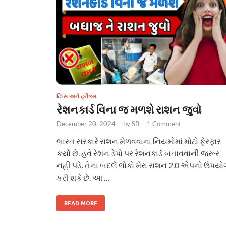
ટિપ્સ અને ટ્રીક્સ
રેશનકાર્ડ વિના જ મળશે રાશન જુવો
December 20, 2024
-
by
SB
-
1 Comment
ભારત સરકારે રાશન મેળવવાના નિયમોમાં મોટો ફેરફાર
કર્યો છે. હવે રેશન ડેપો પર રેશનકાર્ડ બતાવવાની જરૂર
નહીં પડે. તેના બદલે લોકો મેરા રાશન 2.0 એપનો ઉપયો
કરી શકે છે. આ …
READ MORE