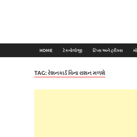
HOME
ટેકનોલોજી
ટિપ્સ અને ટ્રીક્સ
મ
TAG:
રેશનકાર્ડ વિના રાશન મળશે