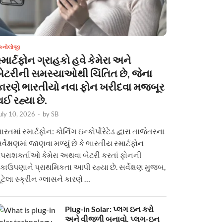
ેકનોલોજી
્માર્ટફોન ગ્રાહકો હવે કેમેરા અને
બેટરીની સમસ્યાઓથી ચિંતિત છે, જેના
કારણે ભારતીયો નવા ફોન ખરીદવા મજબૂર
ઈ રહ્યા છે.
uly 10, 2026
-
by
SB
ારતમાં સ્માર્ટફોન: કોર્નિંગ ઇન્કોર્પોરેટેડ દ્વારા તાજેતરના
ર્વેક્ષણમાં જાણવા મળ્યું છે કે ભારતીય સ્માર્ટફોન
પરાશકર્તાઓ કેમેરા અથવા બેટરી કરતાં ફોનની
કાઉપણાને પ્રાથમિકતા આપી રહ્યા છે. સર્વેક્ષણ મુજબ,
ૂટેલા સ્ક્રીન ગ્લાસને કારણે …
Plug-in Solar: પ્લગ ઇન કરો
અને વીજળી બનાવો. પ્લગ-ઇન