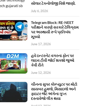
સોલાર ટેકનોલોજી વિશે જાણો.
July 6, 2026
Telegram Block: RE-NEET
પરીક્ષાને કારણે સરકારે ટેલિગ્રામ
પર અસ્થાયી રૂપે પ્રતિબંધ
મૂક્યો
June 17, 2026
હવે ઇન્ટરનેટ વગરના ફોન પર
લાઇવ ટીવી જોઈ શકશો જુઓ
કેવી રીતે
June 12, 2026
ચીનના સુપર કોમ્પ્યુટર પર મોટો
સાયબર હુમલો, મિસાઇલો અને
ફાઇટર જેટ અંગેના ગુપ્ત
દસ્તાવેજો લીક થયા
April 12, 2026