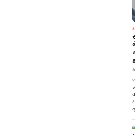
ટ
સ
થ
J
ભ
સ
વ
ટ
ત