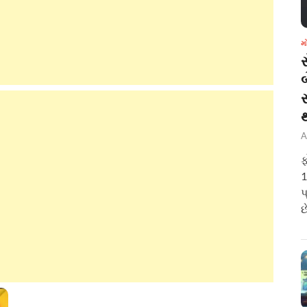
મ
બ
A
ફ
1
પ
છ