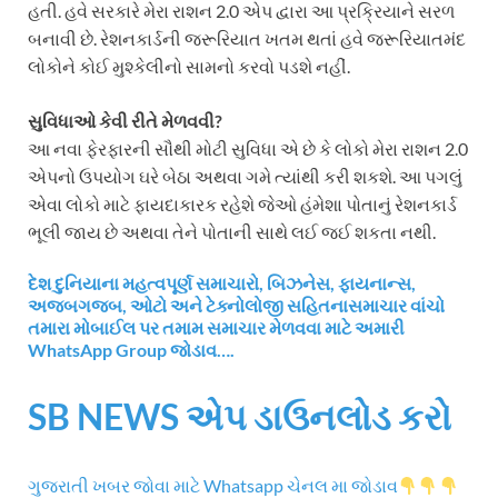
હતી. હવે સરકારે મેરા રાશન 2.0 એપ દ્વારા આ પ્રક્રિયાને સરળ
બનાવી છે. રેશનકાર્ડની જરૂરિયાત ખતમ થતાં હવે જરૂરિયાતમંદ
લોકોને કોઈ મુશ્કેલીનો સામનો કરવો પડશે નહીં.
સુવિધાઓ કેવી રીતે મેળવવી?
આ નવા ફેરફારની સૌથી મોટી સુવિધા એ છે કે લોકો મેરા રાશન 2.0
એપનો ઉપયોગ ઘરે બેઠા અથવા ગમે ત્યાંથી કરી શકશે. આ પગલું
એવા લોકો માટે ફાયદાકારક રહેશે જેઓ હંમેશા પોતાનું રેશનકાર્ડ
ભૂલી જાય છે અથવા તેને પોતાની સાથે લઈ જઈ શકતા નથી.
દેશ દુનિયાના મહત્વપૂર્ણ સમાચારો, બિઝનેસ, ફાયનાન્સ,
અજબગજબ, ઓટો અને ટેક્નોલોજી સહિતનાસમાચાર વાંચો
તમારા મોબાઈલ પર તમામ સમાચાર મેળવવા માટે અમારી
WhatsApp Group જોડાવ….
SB NEWS એપ ડાઉનલોડ કરો
ગુજરાતી ખબર જોવા માટે Whatsapp ચેનલ મા જોડાવ