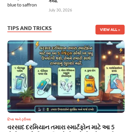
કર્યો.
July 30, 2026
TIPS AND TRICKS
VIEW ALL
ટિપ્સ અને ટ્રીક્સ
વરસાદ દરમિયાન તમારા સ્માર્ટફોન માટે આ 5