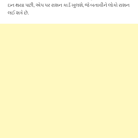
ઇન થયા પછી, એપ પર રાશન કાર્ડ ખુલશે, જે બતાવીને લોકો રાશન
લઈ શકે છે.