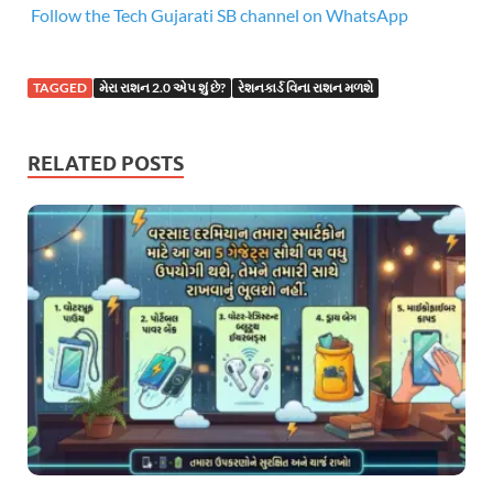
Follow the Tech Gujarati SB channel on WhatsApp
TAGGED
મેરા રાશન 2.0 એપ શું છે?
રેશનકાર્ડ વિના રાશન મળશે
RELATED POSTS