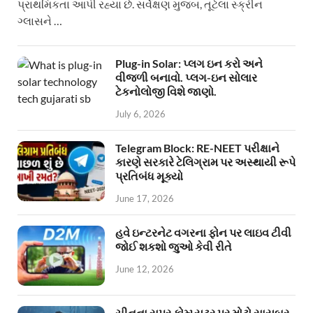
પ્રાથમિકતા આપી રહ્યા છે. સર્વેક્ષણ મુજબ, તૂટેલા સ્ક્રીન
ગ્લાસને …
Plug-in Solar: પ્લગ ઇન કરો અને
વીજળી બનાવો. પ્લગ-ઇન સોલાર
ટેકનોલોજી વિશે જાણો.
July 6, 2026
Telegram Block: RE-NEET પરીક્ષાને
કારણે સરકારે ટેલિગ્રામ પર અસ્થાયી રૂપે
પ્રતિબંધ મૂક્યો
June 17, 2026
હવે ઇન્ટરનેટ વગરના ફોન પર લાઇવ ટીવી
જોઈ શકશો જુઓ કેવી રીતે
June 12, 2026
ચીનના સુપર કોમ્પ્યુટર પર મોટો સાયબર