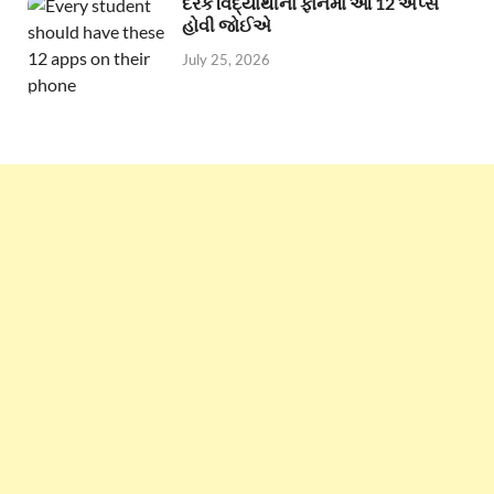
દરેક વિદ્યાર્થીના ફોનમાં આ 12 એપ્સ
હોવી જોઈએ
July 25, 2026