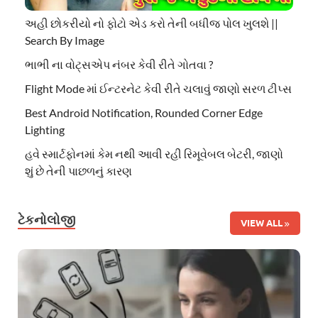
અહી છોકરીયો નો ફોટો એડ કરો તેની બધીજ પોલ ખુલશે ||
Search By Image
ભાભી ના વોટ્સએપ નંબર કેવી રીતે ગોતવા ?
Flight Mode માં ઈન્ટરનેટ કેવી રીતે ચલાવું જાણો સરળ ટીપ્સ
Best Android Notification, Rounded Corner Edge
Lighting
હવે સ્માર્ટફોનમાં કેમ નથી આવી રહી રિમૂવેબલ બેટરી, જાણો
શું છે તેની પાછળનું કારણ
ટેકનોલોજી
VIEW ALL