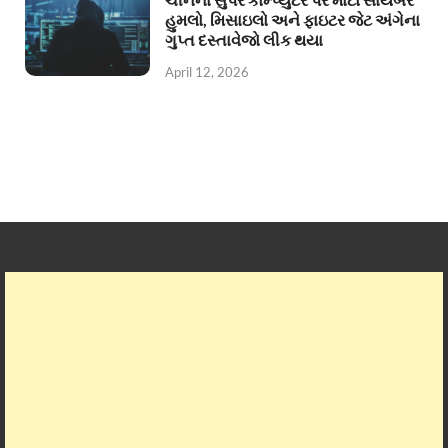
હુમલો, મિસાઇલો અને ફાઇટર જેટ અંગેના
ગુપ્ત દસ્તાવેજો લીક થયા
April 12, 2026