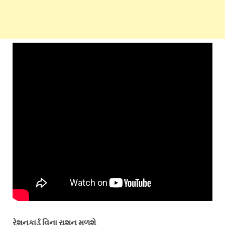
રેશનકાર્ડ વિના રાશન મળશે