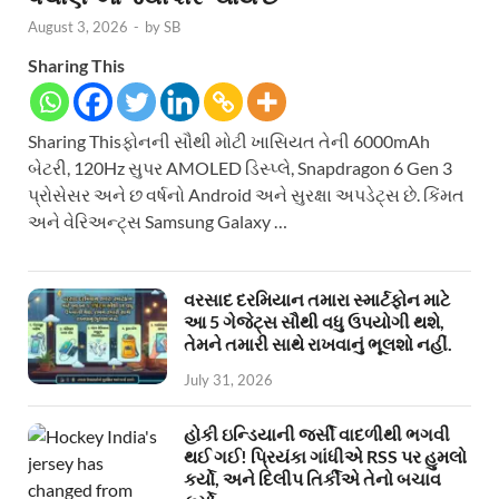
August 3, 2026
-
by
SB
Sharing This
Sharing Thisફોનની સૌથી મોટી ખાસિયત તેની 6000mAh
બેટરી, 120Hz સુપર AMOLED ડિસ્પ્લે, Snapdragon 6 Gen 3
પ્રોસેસર અને છ વર્ષનો Android અને સુરક્ષા અપડેટ્સ છે. કિંમત
અને વેરિઅન્ટ્સ Samsung Galaxy …
વરસાદ દરમિયાન તમારા સ્માર્ટફોન માટે
આ 5 ગેજેટ્સ સૌથી વધુ ઉપયોગી થશે,
તેમને તમારી સાથે રાખવાનું ભૂલશો નહીં.
July 31, 2026
હોકી ઇન્ડિયાની જર્સી વાદળીથી ભગવી
થઈ ગઈ! પ્રિયંકા ગાંધીએ RSS પર હુમલો
કર્યો, અને દિલીપ તિર્કીએ તેનો બચાવ