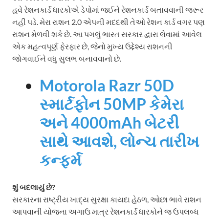
હવે રેશનકાર્ડ ધારકોએ ડેપોમાં જઈને રેશનકાર્ડ બતાવવાની જરૂર
નહીં પડે. મેરા રાશન 2.0 એપની મદદથી તેઓ રેશન કાર્ડ વગર પણ
રાશન મેળવી શકે છે. આ પગલું ભારત સરકાર દ્વારા લેવામાં આવેલ
એક મહત્વપૂર્ણ ફેરફાર છે, જેનો મુખ્ય ઉદ્દેશ્ય રાશનની
જોગવાઈને વધુ સુલભ બનાવવાનો છે.
Motorola Razr 50D
સ્માર્ટફોન 50MP કેમેરા
અને 4000mAh બેટરી
સાથે આવશે, લોન્ચ તારીખ
કન્ફર્મ
શું બદલાયું છે?
સરકારના રાષ્ટ્રીય ખાદ્ય સુરક્ષા કાયદા હેઠળ, ઓછા ભાવે રાશન
આપવાની યોજના અગાઉ માત્ર રેશનકાર્ડ ધારકોને જ ઉપલબ્ધ