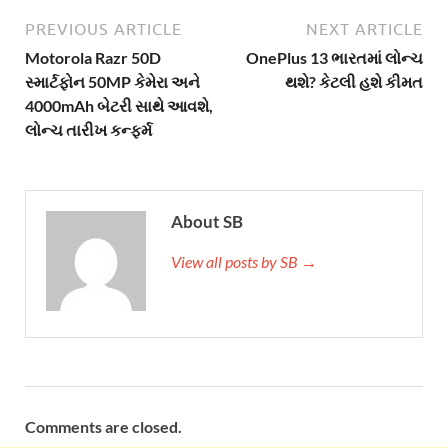
PREVIOUS ARTICLE
NEXT ARTICLE
Motorola Razr 50D
OnePlus 13 ભારતમાં લોન્ચ
સ્માર્ટફોન 50MP કેમેરા અને
થશે? કેટલી હશે કીમત
4000mAh બેટરી સાથે આવશે,
લોન્ચ તારીખ કન્ફર્મ
About SB
View all posts by SB →
Comments are closed.