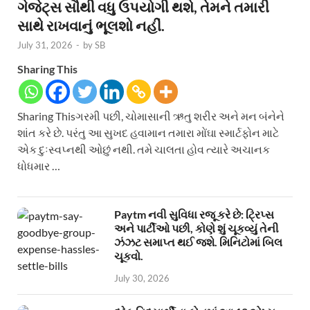
ગેજેટ્સ સૌથી વધુ ઉપયોગી થશે, તેમને તમારી
સાથે રાખવાનું ભૂલશો નહીં.
July 31, 2026
-
by
SB
Sharing This
Sharing Thisગરમી પછી, ચોમાસાની ઋતુ શરીર અને મન બંનેને
શાંત કરે છે. પરંતુ આ સુખદ હવામાન તમારા મોંઘા સ્માર્ટફોન માટે
એક દુઃસ્વપ્નથી ઓછું નથી. તમે ચાલતા હોવ ત્યારે અચાનક
ધોધમાર …
Paytm નવી સુવિધા રજૂ કરે છે: ટ્રિપ્સ
અને પાર્ટીઓ પછી, કોણે શું ચૂકવ્યું તેની
ઝંઝટ સમાપ્ત થઈ જશે. મિનિટોમાં બિલ
ચૂકવો.
July 30, 2026