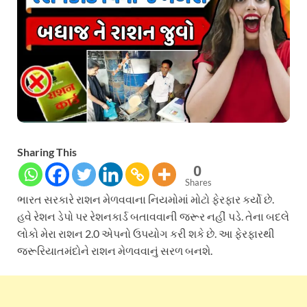
Sharing This
0
Shares
ભારત સરકારે રાશન મેળવવાના નિયમોમાં મોટો ફેરફાર કર્યો છે.
હવે રેશન ડેપો પર રેશનકાર્ડ બતાવવાની જરૂર નહીં પડે. તેના બદલે
લોકો મેરા રાશન 2.0 એપનો ઉપયોગ કરી શકે છે. આ ફેરફારથી
જરૂરિયાતમંદોને રાશન મેળવવાનું સરળ બનશે.