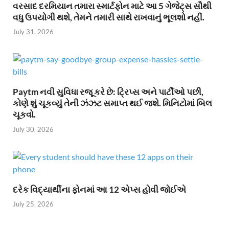
વરસાદ દરમિયાન તમારા સ્માર્ટફોન માટે આ 5 ગેજેટ્સ સૌથી
વધુ ઉપયોગી થશે, તેમને તમારી સાથે રાખવાનું ભૂલશો નહીં.
July 31, 2026
Paytm નવી સુવિધા રજૂ કરે છે: ટ્રિપ્સ અને પાર્ટીઓ પછી,
કોણે શું ચૂકવ્યું તેની ઝંઝટ સમાપ્ત થઈ જશે. મિનિટોમાં બિલ
ચૂકવો.
July 30, 2026
દરેક વિદ્યાર્થીના ફોનમાં આ 12 એપ્સ હોવી જોઈએ
July 25, 2026