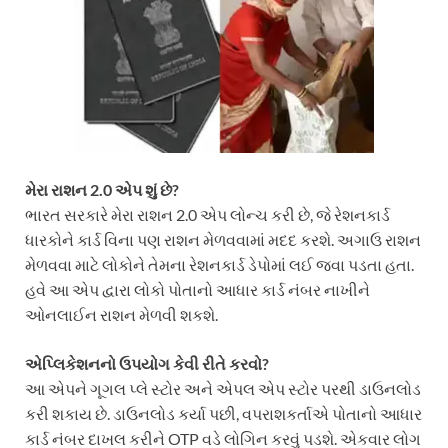
મેરા રાશન 2.0 એપ શું છે?
ભારત સરકારે મેરા રાશન 2.0 એપ લોન્ચ કરી છે, જે રેશનકાર્ડ
ધારકોને કાર્ડ વિના પણ રાશન મેળવવામાં મદદ કરશે. અગાઉ રાશન
મેળવવા માટે લોકોને તેમના રેશનકાર્ડ ડેપોમાં લઈ જવા પડતા હતા.
હવે આ એપ દ્વારા લોકો પોતાનો આધાર કાર્ડ નંબર નાખીને
ઓનલાઈન રાશન મેળવી શકશે.
એપ્લિકેશનનો ઉપયોગ કેવી રીતે કરવો?
આ એપને ગૂગલ પ્લે સ્ટોર અને એપલ એપ સ્ટોર પરથી ડાઉનલોડ
કરી શકાય છે. ડાઉનલોડ કર્યા પછી, વપરાશકર્તાએ પોતાનો આધાર
કાર્ડ નંબર દાખલ કરીને OTP વડે લોગિન કરવું પડશે. એકવાર લોગ