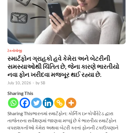
ટેકનોલોજી
સ્માર્ટફોન ગ્રાહકો હવે કેમેરા અને બેટરીની
સમસ્યાઓથી ચિંતિત છે, જેના કારણે ભારતીયો
નવા ફોન ખરીદવા મજબૂર થઈ રહ્યા છે.
July 10, 2026
-
by
SB
Sharing This
Sharing Thisભારતમાં સ્માર્ટફોન: કોર્નિંગ ઇન્કોર્પોરેટેડ દ્વારા
તાજેતરના સર્વેક્ષણમાં જાણવા મળ્યું છે કે ભારતીય સ્માર્ટફોન
વપરાશકર્તાઓ કેમેરા અથવા બેટરી કરતાં ફોનની ટકાઉપણાને