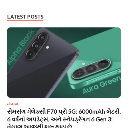
LATEST POSTS
મોબાઇલ
સેમસંગ ગેલેક્સી F70 પ્રો 5G: 6000mAh બેટરી,
6 વર્ષનાં અપડેટ્સ, અને સ્નેપડ્રેગન 6 Gen 3;
વેચાણ આજથી શરૂ થાય છે