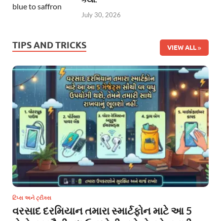
July 30, 2026
TIPS AND TRICKS
VIEW ALL
ટિપ્સ અને ટ્રીક્સ
વરસાદ દરમિયાન તમારા સ્માર્ટફોન માટે આ 5