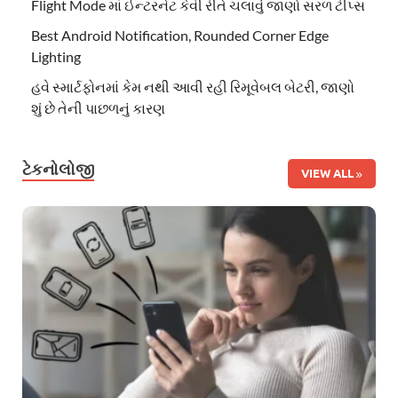
Flight Mode માં ઈન્ટરનેટ કેવી રીતે ચલાવું જાણો સરળ ટીપ્સ
Best Android Notification, Rounded Corner Edge
Lighting
હવે સ્માર્ટફોનમાં કેમ નથી આવી રહી રિમૂવેબલ બેટરી, જાણો
શું છે તેની પાછળનું કારણ
ટેકનોલોજી
VIEW ALL