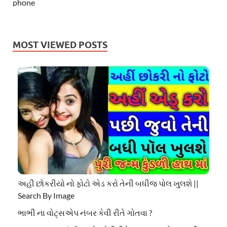
MOST VIEWED POSTS
અહી છોકરીયો નો ફોટો એડ કરો તેની બધીજ પોલ ખુલશે ||
Search By Image
ભાભી ના વોટ્સએપ નંબર કેવી રીતે ગોતવા ?