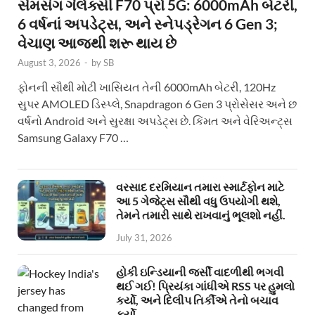
સેમસંગ ગેલેક્સી F70 પ્રો 5G: 6000mAh બેટરી,
6 વર્ષનાં અપડેટ્સ, અને સ્નેપડ્રેગન 6 Gen 3;
વેચાણ આજથી શરૂ થાય છે
August 3, 2026
-
by
SB
ફોનની સૌથી મોટી ખાસિયત તેની 6000mAh બેટરી, 120Hz
સુપર AMOLED ડિસ્પ્લે, Snapdragon 6 Gen 3 પ્રોસેસર અને છ
વર્ષનો Android અને સુરક્ષા અપડેટ્સ છે. કિંમત અને વેરિઅન્ટ્સ
Samsung Galaxy F70 …
વરસાદ દરમિયાન તમારા સ્માર્ટફોન માટે
આ 5 ગેજેટ્સ સૌથી વધુ ઉપયોગી થશે,
તેમને તમારી સાથે રાખવાનું ભૂલશો નહીં.
July 31, 2026
હોકી ઇન્ડિયાની જર્સી વાદળીથી ભગવી
થઈ ગઈ! પ્રિયંકા ગાંધીએ RSS પર હુમલો
કર્યો, અને દિલીપ તિર્કીએ તેનો બચાવ
કર્યો.