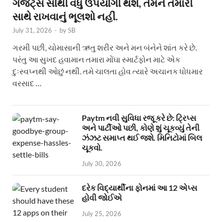
ગેજેટ્સ સૌથી વધુ ઉપયોગી થશે, તેમને તમારી
સાથે રાખવાનું ભૂલશો નહીં.
July 31, 2026
-
by
SB
ગરમી પછી, ચોમાસાની ઋતુ શરીર અને મન બંનેને શાંત કરે છે.
પરંતુ આ સુખદ હવામાન તમારા મોંઘા સ્માર્ટફોન માટે એક
દુઃસ્વપ્નથી ઓછું નથી. તમે ચાલતા હોવ ત્યારે અચાનક ધોધમાર
વરસાદ …
Paytm નવી સુવિધા રજૂ કરે છે: ટ્રિપ્સ
અને પાર્ટીઓ પછી, કોણે શું ચૂકવ્યું તેની
ઝંઝટ સમાપ્ત થઈ જશે. મિનિટોમાં બિલ
ચૂકવો.
July 30, 2026
દરેક વિદ્યાર્થીના ફોનમાં આ 12 એપ્સ
હોવી જોઈએ
July 25, 2026