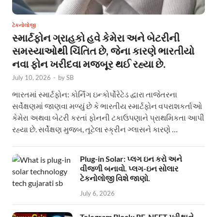
ટેકનોલોજી
સ્માર્ટફોન ગ્રાહકો હવે કેમેરા અને બેટરીની
સમસ્યાઓથી ચિંતિત છે, જેના કારણે ભારતીયો
નવા ફોન ખરીદવા મજબૂર થઈ રહ્યા છે.
July 10, 2026
-
by
SB
ભારતમાં સ્માર્ટફોન: કોર્નિંગ ઇન્કોર્પોરેટેડ દ્વારા તાજેતરના
સર્વેક્ષણમાં જાણવા મળ્યું છે કે ભારતીય સ્માર્ટફોન વપરાશકર્તાઓ
કેમેરા અથવા બેટરી કરતાં ફોનની ટકાઉપણાને પ્રાથમિકતા આપી
રહ્યા છે. સર્વેક્ષણ મુજબ, તૂટેલા સ્ક્રીન ગ્લાસને કારણે …
Plug-in Solar: પ્લગ ઇન કરો અને
વીજળી બનાવો. પ્લગ-ઇન સોલાર
ટેકનોલોજી વિશે જાણો.
July 6, 2026
Telegram Block: RE-NEET પરીક્ષાને