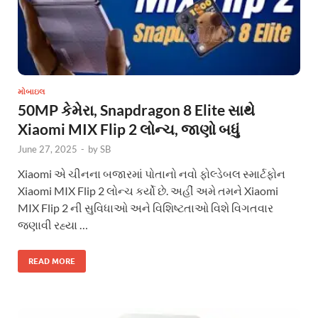
મોબાઇલ
50MP કેમેરા, Snapdragon 8 Elite સાથે
Xiaomi MIX Flip 2 લોન્ચ, જાણો બધું
June 27, 2025
-
by
SB
Xiaomi એ ચીનના બજારમાં પોતાનો નવો ફોલ્ડેબલ સ્માર્ટફોન
Xiaomi MIX Flip 2 લોન્ચ કર્યો છે. અહીં અમે તમને Xiaomi
MIX Flip 2 ની સુવિધાઓ અને વિશિષ્ટતાઓ વિશે વિગતવાર
જણાવી રહ્યા …
READ MORE