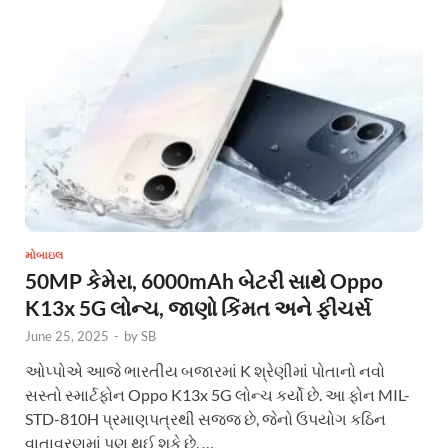
મોબાઇલ
50MP કેમેરા, 6000mAh બેટરી સાથે Oppo
K13x 5G લોન્ચ, જાણો કિંમત અને ફીચર્સ
June 25, 2025
-
by
SB
ઓપ્પોએ આજે ​​ભારતીય બજારમાં K શ્રેણીમાં પોતાનો નવો
સસ્તો સ્માર્ટફોન Oppo K13x 5G લોન્ચ કર્યો છે. આ ફોન MIL-
STD-810H પ્રમાણપત્રથી સજ્જ છે, જેનો ઉપયોગ કઠિન
વાતાવરણમાં પણ થઈ શકે છે. …