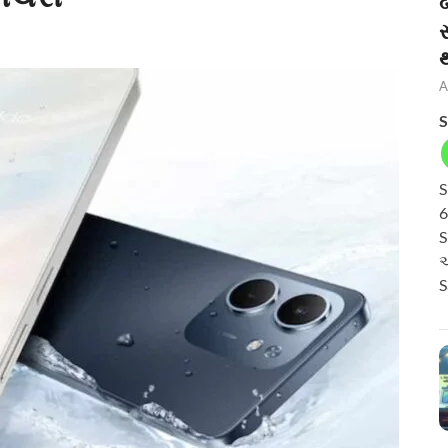
બ
A
S
S
6
S
અ
S