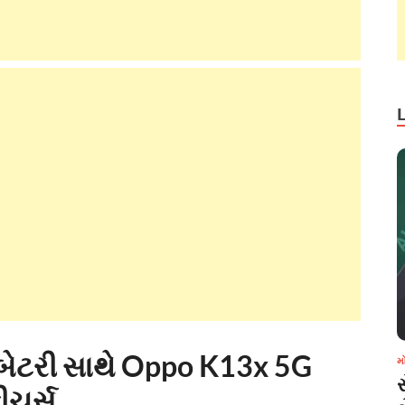
બેટરી સાથે Oppo K13x 5G
મ
ીચર્સ