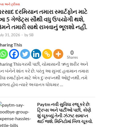
િપ્સ અને ટ્રીક્સ
વરસાદ દરમિયાન તમારા સ્માર્ટફોન માટે
આ 5 ગેજેટ્સ સૌથી વધુ ઉપયોગી થશે,
ેમને તમારી સાથે રાખવાનું ભૂલશો નહીં.
uly 31, 2026
-
by
SB
haring This
0
Shares
haring Thisગરમી પછી, ચોમાસાની ઋતુ શરીર અને
ન બંનેને શાંત કરે છે. પરંતુ આ સુખદ હવામાન તમારા
ોંઘા સ્માર્ટફોન માટે એક દુઃસ્વપ્નથી ઓછું નથી. તમે
ાલતા હોવ ત્યારે અચાનક ધોધમાર …
Paytm નવી સુવિધા રજૂ કરે છે:
ટ્રિપ્સ અને પાર્ટીઓ પછી, કોણે
શું ચૂકવ્યું તેની ઝંઝટ સમાપ્ત
થઈ જશે. મિનિટોમાં બિલ ચૂકવો.