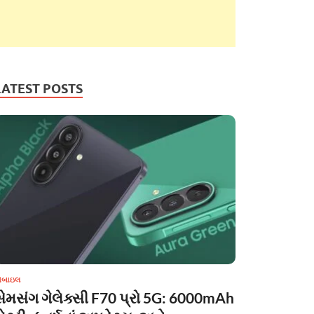
LATEST POSTS
ોબાઇલ
સેમસંગ ગેલેક્સી F70 પ્રો 5G: 6000mAh