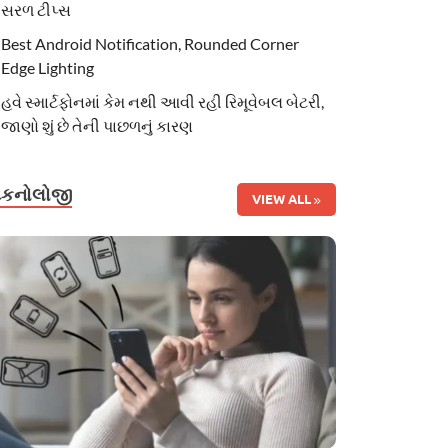
સરળ ટીપ્સ
Best Android Notification, Rounded Corner
Edge Lighting
હવે સ્માર્ટફોનમાં કેમ નથી આવી રહી રિમૂવેબલ બેટરી,
જાણો શું છે તેની પાછળનું કારણ
ટેકનોલોજી
VIEW ALL