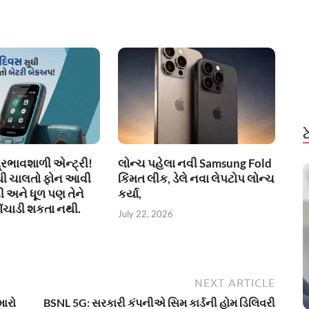
્રભાવશાળી એન્ટ્રી!
લોન્ચ પહેલા નવી Samsung Fold
ધી ચાલતો ફોન આવી
કિંમત લીક, ડેલે નવા લેપટોપ લોન્ચ
ી અને ધૂળ પણ તેને
કર્યા,
ંચાડી શકતા નથી.
July 22, 2026
NEXT ARTICLE
મારો
BSNL 5G: સરકારી કંપનીએ સિમ કાર્ડની હોમ ડિલિવરી