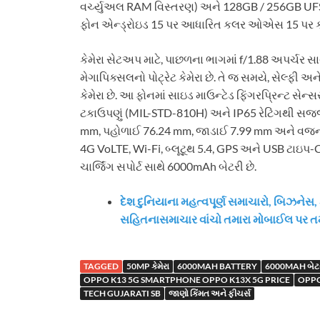
વર્ચ્યુઅલ RAM વિસ્તરણ) અને 128GB / 256GB UFS 2.
ફોન એન્ડ્રોઇડ 15 પર આધારિત કલર ઓએસ 15 પર કામ
કેમેરા સેટઅપ માટે, પાછળના ભાગમાં f/1.88 અપર્ચર સા
મેગાપિક્સલનો પોટ્રેટ કેમેરા છે. તે જ સમયે, સેલ્ફી અ
કેમેરા છે. આ ફોનમાં સાઇડ માઉન્ટેડ ફિંગરપ્રિન્ટ સેન્
ટકાઉપણું (MIL-STD-810H) અને IP65 રેટિંગથી સજ્
mm, પહોળાઈ 76.24 mm, જાડાઈ 7.99 mm અને વજન 19
4G VoLTE, Wi-Fi, બ્લૂટૂથ 5.4, GPS અને USB ટાઇપ
ચાર્જિંગ સપોર્ટ સાથે 6000mAh બેટરી છે.
દેશ દુનિયાના મહત્વપૂર્ણ સમાચારો, બિઝન
સહિતનાસમાચાર વાંચો તમારા મોબાઈલ પર ત
TAGGED
50MP કેમેરા
6000MAH BATTERY
6000MAH બેટર
OPPO K13 5G SMARTPHONE OPPO K13X 5G PRICE
OPPO
TECH GUJARATI SB
જાણો કિંમત અને ફીચર્સ