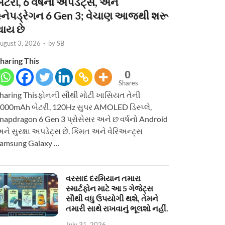
ેટરી, 6 વર્ષનાં અપડેટ્સ, અને
સ્નેપડ્રેગન 6 Gen 3; વેચાણ આજથી શરૂ
થાય છે
ugust 3, 2026
-
by
SB
haring This
0
Shares
haring Thisફોનની સૌથી મોટી ખાસિયત તેની
000mAh બેટરી, 120Hz સુપર AMOLED ડિસ્પ્લે,
napdragon 6 Gen 3 પ્રોસેસર અને છ વર્ષનો Android
ને સુરક્ષા અપડેટ્સ છે. કિંમત અને વેરિઅન્ટ્સ
amsung Galaxy …
વરસાદ દરમિયાન તમારા
સ્માર્ટફોન માટે આ 5 ગેજેટ્સ
સૌથી વધુ ઉપયોગી થશે, તેમને
તમારી સાથે રાખવાનું ભૂલશો નહીં.
July 31, 2026