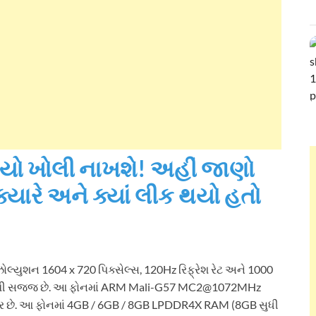
્યો ખોલી નાખશે! અહીં જાણો
ક્યારે અને ક્યાં લીક થયો હતો
િઝોલ્યુશન 1604 x 720 પિક્સેલ્સ, 120Hz રિફ્રેશ રેટ અને 1000
ોટેક્શનથી સજ્જ છે. આ ફોનમાં ARM Mali-G57 MC2@1072MHz
ર છે. આ ફોનમાં 4GB / 6GB / 8GB LPDDR4X RAM (8GB સુધી