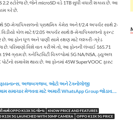
2 સ્ટોરેજ છે, જેને microSD વડે 1TB સુધી વધારી શકાય છે. આ
 કરે છે.
થે 50-મેગાપિક્સલનો પ્રાથમિક કેમેરા અને f/2.4 અપર્ચર સાથે 2-
ને વિડીયો કોલ માટે f/2.05 અપર્ચર સાથે 8-મેગાપિક્સલનો ફ્રન્ટ
સર છે. આ ફોન ધૂળ અને પાણી સામે રક્ષણ માટે લશ્કરી-ગ્રેડ
જ છે. પરિમાણો વિશે વાત કરીએ તો, આ ફોનની લંબાઈ 165.71
4 ગ્રામ છે. કનેક્ટિવિટી વિકલ્પોમાં 5G NA/NSA, ડ્યુઅલ
-C પોર્ટનો સમાવેશ થાય છે. આ ફોનમાં 45W SuperVOOC ફાસ્ટ
ેસ, ફાયનાન્સ, અજબગજબ, ઓટો અને ટેક્નોલોજી
મામ સમાચાર મેળવવા માટે અમારી WhatsApp Group જોડાવ….
ી સાથે OPPO K13X 5G લોન્ચ
KNOW PRICE AND FEATURES
 K13X 5G LAUNCHED WITH 50MP CAMERA
OPPO K13X 5G PRICE