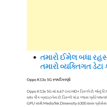
તમારો ઈમેલ બધા રહસ
તમારો વ્યક્તિગત ડેટા 
Oppo K13x 5G સ્પષ્ટીકરણો
Oppo K13x 5G માં 6.67-ઇંચ HD+ ડિસ્પ્લે છે, જેનું ર
nits પીક બ્રાઇટનેસ છે. ડિસ્પ્લે પાંડા ગ્લાસ પ્ર
GPU સાથે MediaTek Dimensity 6300 6nm પ્રોસેસ