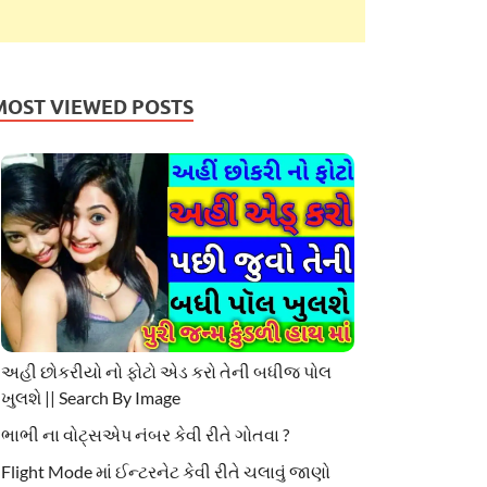
MOST VIEWED POSTS
અહી છોકરીયો નો ફોટો એડ કરો તેની બધીજ પોલ
ખુલશે || Search By Image
ભાભી ના વોટ્સએપ નંબર કેવી રીતે ગોતવા ?
Flight Mode માં ઈન્ટરનેટ કેવી રીતે ચલાવું જાણો