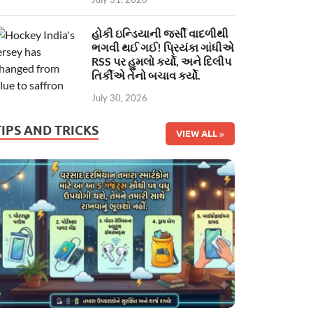
હોકી ઇન્ડિયાની જર્સી વાદળીથી
ભગવી થઈ ગઈ! પ્રિયંકા ગાંધીએ
RSS પર હુમલો કર્યો, અને દિલીપ
તિર્કીએ તેનો બચાવ કર્યો.
July 30, 2026
TIPS AND TRICKS
VIEW ALL