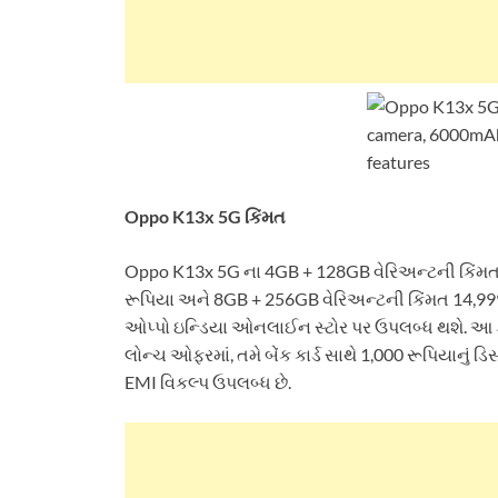
Oppo K13x 5G કિંમત
Oppo K13x 5G ના 4GB + 128GB વેરિઅન્ટની કિંમત 
રૂપિયા અને 8GB + 256GB વેરિઅન્ટની કિંમત 14,999 ર
ઓપ્પો ઇન્ડિયા ઓનલાઈન સ્ટોર પર ઉપલબ્ધ થશે. આ ફ
લોન્ચ ઓફરમાં, તમે બેંક કાર્ડ સાથે 1,000 રૂપિયાનું ડ
EMI વિકલ્પ ઉપલબ્ધ છે.