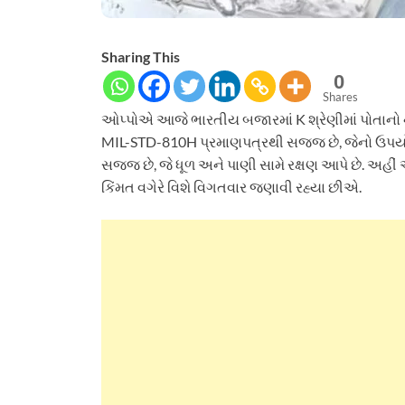
Sharing This
0
Shares
ઓપ્પોએ આજે ​​ભારતીય બજારમાં K શ્રેણીમાં પોતાનો ન
MIL-STD-810H પ્રમાણપત્રથી સજ્જ છે, જેનો ઉપયો
સજ્જ છે, જે ધૂળ અને પાણી સામે રક્ષણ આપે છે. અહ
કિંમત વગેરે વિશે વિગતવાર જણાવી રહ્યા છીએ.