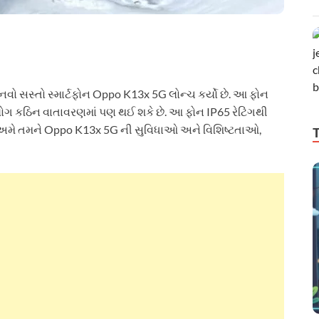
વો સસ્તો સ્માર્ટફોન Oppo K13x 5G લોન્ચ કર્યો છે. આ ફોન
ગ કઠિન વાતાવરણમાં પણ થઈ શકે છે. આ ફોન IP65 રેટિંગથી
ીં અમે તમને Oppo K13x 5G ની સુવિધાઓ અને વિશિષ્ટતાઓ,