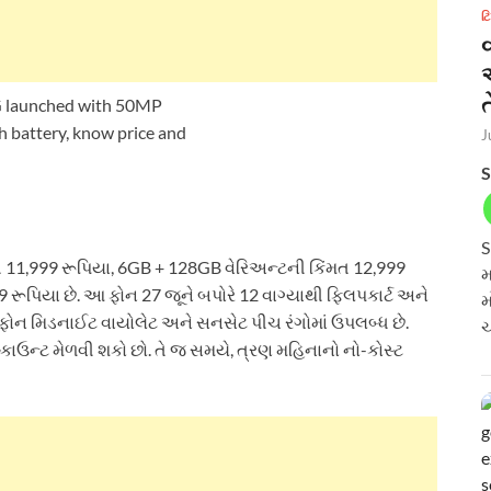
ટ
ત
J
S
S
11,999 રૂપિયા, 6GB + 128GB વેરિઅન્ટની કિંમત 12,999
મ
ૂપિયા છે. આ ફોન 27 જૂને બપોરે 12 વાગ્યાથી ફ્લિપકાર્ટ અને
મ
ોન મિડનાઈટ વાયોલેટ અને સનસેટ પીચ રંગોમાં ઉપલબ્ધ છે.
ચ
િસ્કાઉન્ટ મેળવી શકો છો. તે જ સમયે, ત્રણ મહિનાનો નો-કોસ્ટ