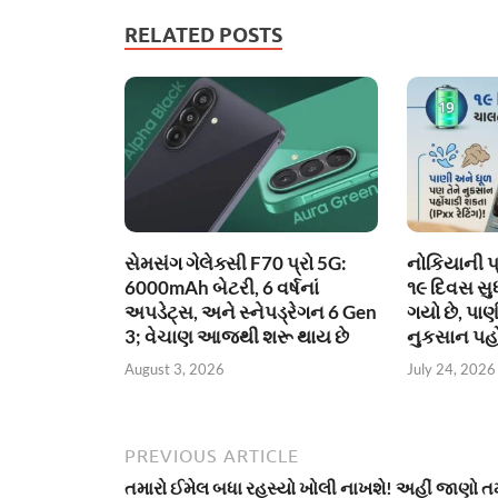
RELATED POSTS
સેમસંગ ગેલેક્સી F70 પ્રો 5G:
નોકિયાની પ
6000mAh બેટરી, 6 વર્ષનાં
૧૯ દિવસ સુ
અપડેટ્સ, અને સ્નેપડ્રેગન 6 Gen
ગયો છે, પાણ
3; વેચાણ આજથી શરૂ થાય છે
નુકસાન પહો
August 3, 2026
July 24, 2026
PREVIOUS ARTICLE
તમારો ઈમેલ બધા રહસ્યો ખોલી નાખશે! અહીં જાણો ત