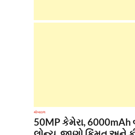
મોબાઇલ
50MP કેમેરા, 6000mAh 
લોન્ચ, જાણો કિંમત અને ફ