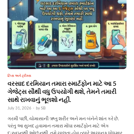
ટિપ્સ અને ટ્રીક્સ
વરસાદ દરમિયાન તમારા સ્માર્ટફોન માટે આ 5
ગેજેટ્સ સૌથી વધુ ઉપયોગી થશે, તેમને તમારી
સાથે રાખવાનું ભૂલશો નહીં.
July 31, 2026
-
by
SB
ગરમી પછી, ચોમાસાની ઋતુ શરીર અને મન બંનેને શાંત કરે છે.
પરંતુ આ સુખદ હવામાન તમારા મોંઘા સ્માર્ટફોન માટે એક
દુઃસ્વપ્નથી ઓછું નથી. તમે ચાલતા હોવ ત્યારે અચાનક ધોધમાર