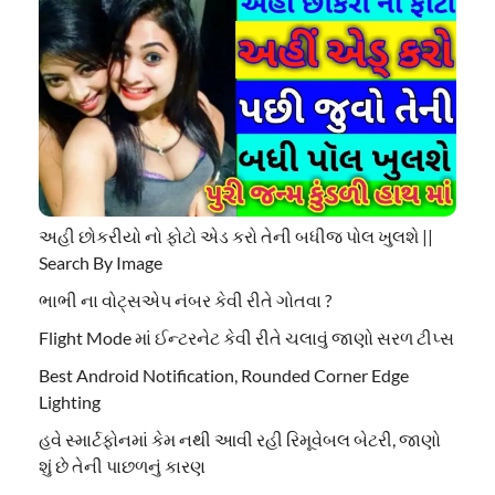
અહી છોકરીયો નો ફોટો એડ કરો તેની બધીજ પોલ ખુલશે ||
Search By Image
ભાભી ના વોટ્સએપ નંબર કેવી રીતે ગોતવા ?
Flight Mode માં ઈન્ટરનેટ કેવી રીતે ચલાવું જાણો સરળ ટીપ્સ
Best Android Notification, Rounded Corner Edge
Lighting
હવે સ્માર્ટફોનમાં કેમ નથી આવી રહી રિમૂવેબલ બેટરી, જાણો
શું છે તેની પાછળનું કારણ