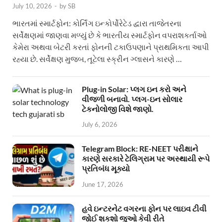
July 10, 2026
-
by
SB
ભારતમાં સ્માર્ટફોન: કોર્નિંગ ઇન્કોર્પોરેટેડ દ્વારા તાજેતરના
સર્વેક્ષણમાં જાણવા મળ્યું છે કે ભારતીય સ્માર્ટફોન વપરાશકર્તાઓ
કેમેરા અથવા બેટરી કરતાં ફોનની ટકાઉપણાને પ્રાથમિકતા આપી
રહ્યા છે. સર્વેક્ષણ મુજબ, તૂટેલા સ્ક્રીન ગ્લાસને કારણે …
Plug-in Solar: પ્લગ ઇન કરો અને
વીજળી બનાવો. પ્લગ-ઇન સોલાર
ટેકનોલોજી વિશે જાણો.
July 6, 2026
Telegram Block: RE-NEET પરીક્ષાને
કારણે સરકારે ટેલિગ્રામ પર અસ્થાયી રૂપે
પ્રતિબંધ મૂક્યો
June 17, 2026
હવે ઇન્ટરનેટ વગરના ફોન પર લાઇવ ટીવી
જોઈ શકશો જુઓ કેવી રીતે