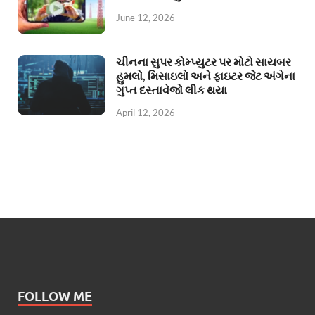
June 12, 2026
ચીનના સુપર કોમ્પ્યુટર પર મોટો સાયબર
હુમલો, મિસાઇલો અને ફાઇટર જેટ અંગેના
ગુપ્ત દસ્તાવેજો લીક થયા
April 12, 2026
FOLLOW ME