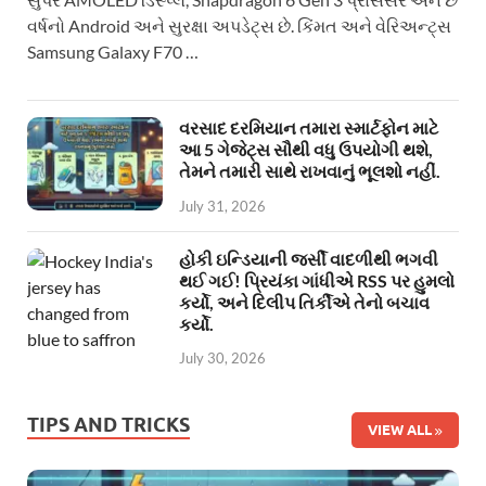
વર્ષનો Android અને સુરક્ષા અપડેટ્સ છે. કિંમત અને વેરિઅન્ટ્સ
Samsung Galaxy F70 …
વરસાદ દરમિયાન તમારા સ્માર્ટફોન માટે
આ 5 ગેજેટ્સ સૌથી વધુ ઉપયોગી થશે,
તેમને તમારી સાથે રાખવાનું ભૂલશો નહીં.
July 31, 2026
હોકી ઇન્ડિયાની જર્સી વાદળીથી ભગવી
થઈ ગઈ! પ્રિયંકા ગાંધીએ RSS પર હુમલો
કર્યો, અને દિલીપ તિર્કીએ તેનો બચાવ
કર્યો.
July 30, 2026
TIPS AND TRICKS
VIEW ALL