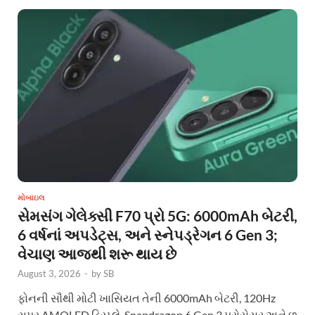
મોબાઇલ
સેમસંગ ગેલેક્સી F70 પ્રો 5G: 6000mAh બેટરી,
6 વર્ષનાં અપડેટ્સ, અને સ્નેપડ્રેગન 6 Gen 3;
વેચાણ આજથી શરૂ થાય છે
August 3, 2026
-
by
SB
ફોનની સૌથી મોટી ખાસિયત તેની 6000mAh બેટરી, 120Hz
સુપર AMOLED ડિસ્પ્લે, Snapdragon 6 Gen 3 પ્રોસેસર અને છ