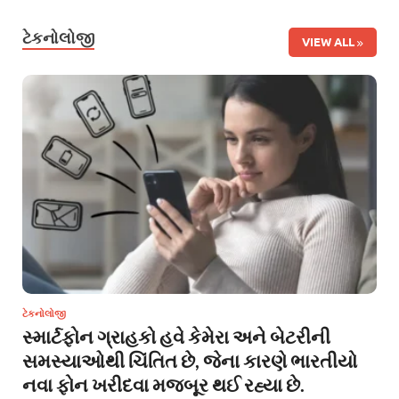
ટેકનોલોજી
VIEW ALL
ટેકનોલોજી
સ્માર્ટફોન ગ્રાહકો હવે કેમેરા અને બેટરીની
સમસ્યાઓથી ચિંતિત છે, જેના કારણે ભારતીયો
નવા ફોન ખરીદવા મજબૂર થઈ રહ્યા છે.