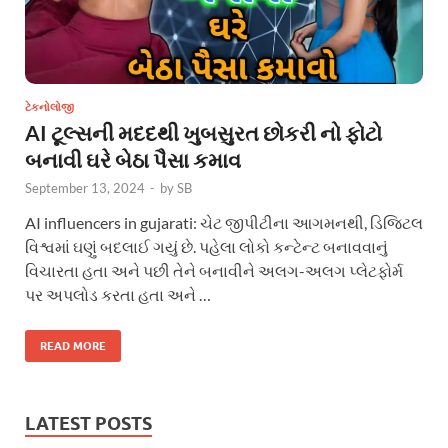
ટેકનોલોજી
AI ટૂલ્સની મદદથી ખુબસુરત છોકરી નો ફોટો
બનાવી ઘરે બેઠા પૈસા કમાવ
September 13, 2024
-
by
SB
AI influencers in gujarati: ચેટ જીપીટીના આગમનથી, ડિજિટલ
વિશ્વમાં ઘણું બદલાઈ ગયું છે. પહેલા લોકો કન્ટેન્ટ બનાવવાનું
વિચારતા હતા અને પછી તેને બનાવીને અલગ-અલગ પ્લેટફોર્મ
પર અપલોડ કરતા હતા અને …
READ MORE
LATEST POSTS