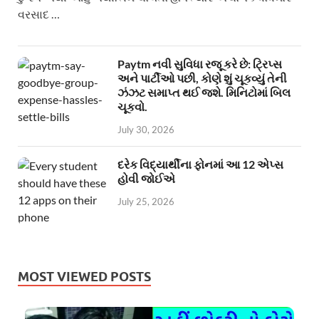
વરસાદ …
Paytm નવી સુવિધા રજૂ કરે છે: ટ્રિપ્સ
અને પાર્ટીઓ પછી, કોણે શું ચૂકવ્યું તેની
ઝંઝટ સમાપ્ત થઈ જશે. મિનિટોમાં બિલ
ચૂકવો.
July 30, 2026
દરેક વિદ્યાર્થીના ફોનમાં આ 12 એપ્સ
હોવી જોઈએ
July 25, 2026
MOST VIEWED POSTS