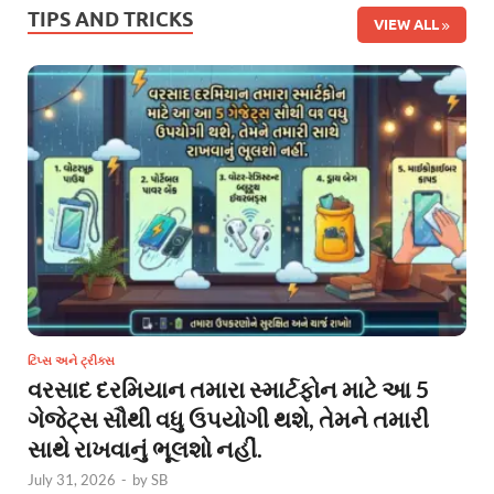
TIPS AND TRICKS
VIEW ALL
ટિપ્સ અને ટ્રીક્સ
વરસાદ દરમિયાન તમારા સ્માર્ટફોન માટે આ 5
ગેજેટ્સ સૌથી વધુ ઉપયોગી થશે, તેમને તમારી
સાથે રાખવાનું ભૂલશો નહીં.
July 31, 2026
-
by
SB