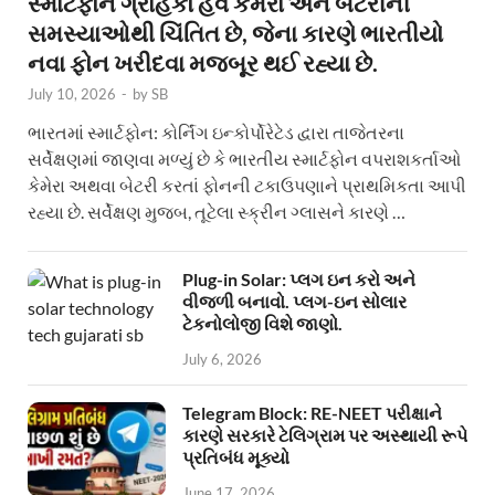
સ્માર્ટફોન ગ્રાહકો હવે કેમેરા અને બેટરીની
સમસ્યાઓથી ચિંતિત છે, જેના કારણે ભારતીયો
નવા ફોન ખરીદવા મજબૂર થઈ રહ્યા છે.
July 10, 2026
-
by
SB
ભારતમાં સ્માર્ટફોન: કોર્નિંગ ઇન્કોર્પોરેટેડ દ્વારા તાજેતરના
સર્વેક્ષણમાં જાણવા મળ્યું છે કે ભારતીય સ્માર્ટફોન વપરાશકર્તાઓ
કેમેરા અથવા બેટરી કરતાં ફોનની ટકાઉપણાને પ્રાથમિકતા આપી
રહ્યા છે. સર્વેક્ષણ મુજબ, તૂટેલા સ્ક્રીન ગ્લાસને કારણે …
Plug-in Solar: પ્લગ ઇન કરો અને
વીજળી બનાવો. પ્લગ-ઇન સોલાર
ટેકનોલોજી વિશે જાણો.
July 6, 2026
Telegram Block: RE-NEET પરીક્ષાને
કારણે સરકારે ટેલિગ્રામ પર અસ્થાયી રૂપે
પ્રતિબંધ મૂક્યો
June 17, 2026