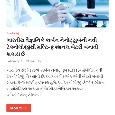
ટેકનોલોજી
ભારતીય વૈજ્ઞાનિકે કાર્બન નેનોટ્યુબની નવી
ટેક્નોલોજીથી મલ્ટિ-ફંક્શનલ બેટરી બનાવી
શકાય છે
February 19, 2024
-
by
SB
ભારતીય સંશોધકોએ કાર્બન નેનોટ્યુબ (CNTS) સંબંધિત નવી
ટેકનોલોજી વિકસાવી છે. આ અંતર્ગત એક એવી બેટરી બનાવી
શકાય છે જે મલ્ટીફંક્શનલ હશે. આ ટેકનોલોજી ઉર્જા સંશોધન,
બાયોમેડિકલ અથવા ફોટોઈલેક્ટ્રોનિક્સ અથવા
ઓપ્ટોઈલેક્ટ્રોનિક્સ …
READ MORE