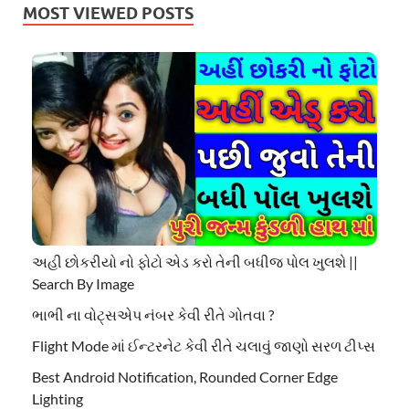
MOST VIEWED POSTS
અહી છોકરીયો નો ફોટો એડ કરો તેની બધીજ પોલ ખુલશે ||
Search By Image
ભાભી ના વોટ્સએપ નંબર કેવી રીતે ગોતવા ?
Flight Mode માં ઈન્ટરનેટ કેવી રીતે ચલાવું જાણો સરળ ટીપ્સ
Best Android Notification, Rounded Corner Edge
Lighting