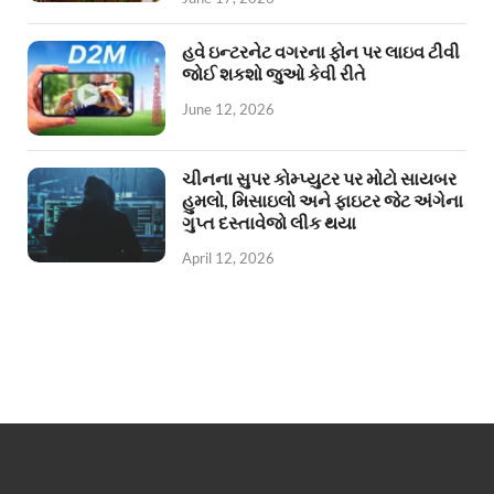
હવે ઇન્ટરનેટ વગરના ફોન પર લાઇવ ટીવી
જોઈ શકશો જુઓ કેવી રીતે
June 12, 2026
ચીનના સુપર કોમ્પ્યુટર પર મોટો સાયબર
હુમલો, મિસાઇલો અને ફાઇટર જેટ અંગેના
ગુપ્ત દસ્તાવેજો લીક થયા
April 12, 2026