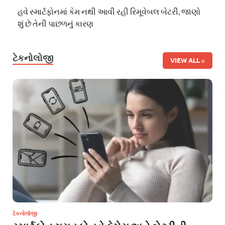
હવે સ્માર્ટફોનમાં કેમ નથી આવી રહી રિમૂવેબલ બેટરી, જાણો
શું છે તેની પાછળનું કારણ
ટેકનોલોજી
VIEW ALL
ટેકનોલોજી