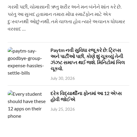
ગરમી પછી, ચોમાસાની ઋતુ શરીર અને મન બંનેને શાંત કરે છે.
પરંતુ આ સુખદ હવામાન તમારા મોંઘા સ્માર્ટફોન માટે એક
દુઃસ્વપ્નથી ઓછું નથી. તમે ચાલતા હોવ ત્યારે અચાનક ધોધમાર
વરસાદ …
Paytm નવી સુવિધા રજૂ કરે છે: ટ્રિપ્સ
અને પાર્ટીઓ પછી, કોણે શું ચૂકવ્યું તેની
ઝંઝટ સમાપ્ત થઈ જશે. મિનિટોમાં બિલ
ચૂકવો.
July 30, 2026
દરેક વિદ્યાર્થીના ફોનમાં આ 12 એપ્સ
હોવી જોઈએ
July 25, 2026