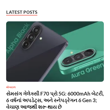
LATEST POSTS
મોબાઇલ
સેમસંગ ગેલેક્સી F70 પ્રો 5G: 6000mAh બેટરી,
6 વર્ષનાં અપડેટ્સ, અને સ્નેપડ્રેગન 6 Gen 3;
વેચાણ આજથી શરૂ થાય છે