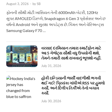
August 3, 2026
-
by
SB
ફોનની સૌથી મોટી ખાસિયત તેની 6000mAh બેટરી, 120Hz
સુપર AMOLED ડિસ્પ્લે, Snapdragon 6 Gen 3 પ્રોસેસર અને છ
વર્ષનો Android અને સુરક્ષા અપડેટ્સ છે. કિંમત અને વેરિઅન્ટ્સ
Samsung Galaxy F70 …
વરસાદ દરમિયાન તમારા સ્માર્ટફોન માટે
આ 5 ગેજેટ્સ સૌથી વધુ ઉપયોગી થશે,
તેમને તમારી સાથે રાખવાનું ભૂલશો નહીં.
July 31, 2026
હોકી ઇન્ડિયાની જર્સી વાદળીથી ભગવી
થઈ ગઈ! પ્રિયંકા ગાંધીએ RSS પર હુમલો
કર્યો, અને દિલીપ તિર્કીએ તેનો બચાવ
કર્યો.
July 30, 2026