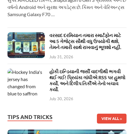
વર્ષનો Android અને સુરક્ષા અપડેટ્સ છે. કિંમત અને વેરિઅન્ટ્સ
Samsung Galaxy F70 …
વરસાદ દરમિયાન તમારા સ્માર્ટફોન માટે
આ 5 ગેજેટ્સ સૌથી વધુ ઉપયોગી થશે,
તેમને તમારી સાથે રાખવાનું ભૂલશો નહીં.
July 31, 2026
હોકી ઇન્ડિયાની જર્સી વાદળીથી ભગવી
થઈ ગઈ! પ્રિયંકા ગાંધીએ RSS પર હુમલો
કર્યો, અને દિલીપ તિર્કીએ તેનો બચાવ
કર્યો.
July 30, 2026
TIPS AND TRICKS
VIEW ALL