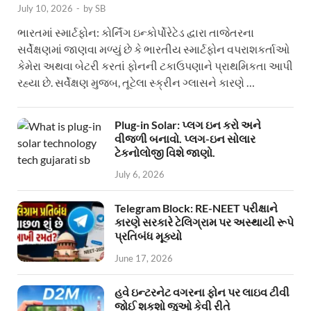
July 10, 2026
-
by
SB
ભારતમાં સ્માર્ટફોન: કોર્નિંગ ઇન્કોર્પોરેટેડ દ્વારા તાજેતરના
સર્વેક્ષણમાં જાણવા મળ્યું છે કે ભારતીય સ્માર્ટફોન વપરાશકર્તાઓ
કેમેરા અથવા બેટરી કરતાં ફોનની ટકાઉપણાને પ્રાથમિકતા આપી
રહ્યા છે. સર્વેક્ષણ મુજબ, તૂટેલા સ્ક્રીન ગ્લાસને કારણે …
Plug-in Solar: પ્લગ ઇન કરો અને
વીજળી બનાવો. પ્લગ-ઇન સોલાર
ટેકનોલોજી વિશે જાણો.
July 6, 2026
Telegram Block: RE-NEET પરીક્ષાને
કારણે સરકારે ટેલિગ્રામ પર અસ્થાયી રૂપે
પ્રતિબંધ મૂક્યો
June 17, 2026
હવે ઇન્ટરનેટ વગરના ફોન પર લાઇવ ટીવી
જોઈ શકશો જુઓ કેવી રીતે