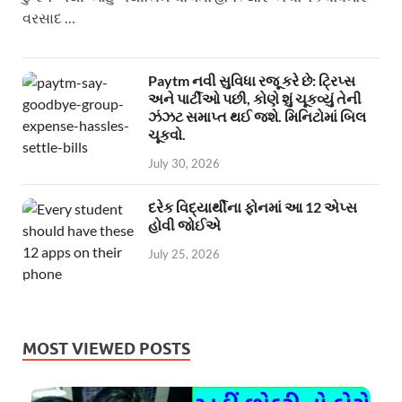
વરસાદ …
Paytm નવી સુવિધા રજૂ કરે છે: ટ્રિપ્સ
અને પાર્ટીઓ પછી, કોણે શું ચૂકવ્યું તેની
ઝંઝટ સમાપ્ત થઈ જશે. મિનિટોમાં બિલ
ચૂકવો.
July 30, 2026
દરેક વિદ્યાર્થીના ફોનમાં આ 12 એપ્સ
હોવી જોઈએ
July 25, 2026
MOST VIEWED POSTS