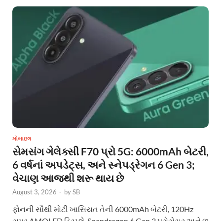
મોબાઇલ
સેમસંગ ગેલેક્સી F70 પ્રો 5G: 6000mAh બેટરી,
6 વર્ષનાં અપડેટ્સ, અને સ્નેપડ્રેગન 6 Gen 3;
વેચાણ આજથી શરૂ થાય છે
August 3, 2026
-
by
SB
ફોનની સૌથી મોટી ખાસિયત તેની 6000mAh બેટરી, 120Hz
સુપર AMOLED ડિસ્પ્લે, Snapdragon 6 Gen 3 પ્રોસેસર અને છ