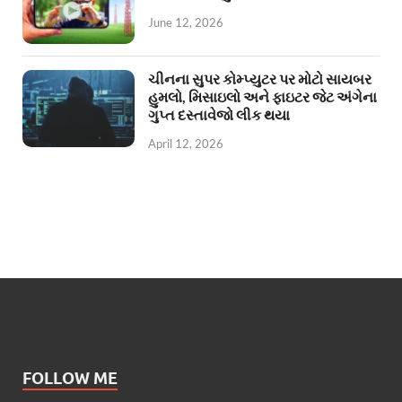
June 12, 2026
ચીનના સુપર કોમ્પ્યુટર પર મોટો સાયબર
હુમલો, મિસાઇલો અને ફાઇટર જેટ અંગેના
ગુપ્ત દસ્તાવેજો લીક થયા
April 12, 2026
FOLLOW ME