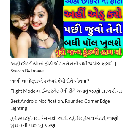
અહી છોકરીયો નો ફોટો એડ કરો તેની બધીજ પોલ ખુલશે ||
Search By Image
ભાભી ના વોટ્સએપ નંબર કેવી રીતે ગોતવા ?
Flight Mode માં ઈન્ટરનેટ કેવી રીતે ચલાવું જાણો સરળ ટીપ્સ
Best Android Notification, Rounded Corner Edge
Lighting
હવે સ્માર્ટફોનમાં કેમ નથી આવી રહી રિમૂવેબલ બેટરી, જાણો
શું છે તેની પાછળનું કારણ