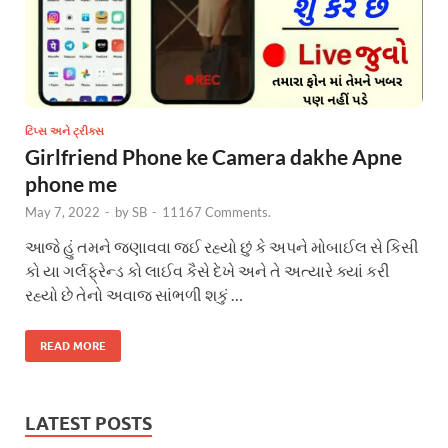
ટિપ્સ અને ટ્રીક્સ
Girlfriend Phone ke Camera dakhe Apne
phone me
May 7, 2022
-
by
SB
-
11167 Comments.
આજે હું તમને જણાવવા જઈ રહ્યો છું કે અપને મોબાઈલ સે કિસી
કો યા ગર્લફ્રેન્ડ કો લાઈવ કૈસે દેખે અને તે અત્યારે ક્યાં કરી
રહ્યો છે તેનો અવાજ સાંભળી શકું …
READ MORE
LATEST POSTS