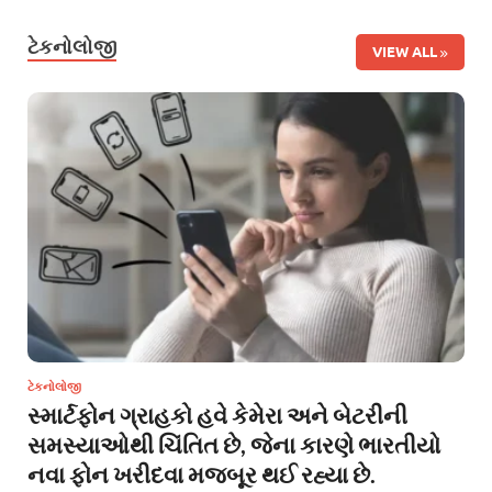
ટેકનોલોજી
VIEW ALL
ટેકનોલોજી
સ્માર્ટફોન ગ્રાહકો હવે કેમેરા અને બેટરીની
સમસ્યાઓથી ચિંતિત છે, જેના કારણે ભારતીયો
નવા ફોન ખરીદવા મજબૂર થઈ રહ્યા છે.