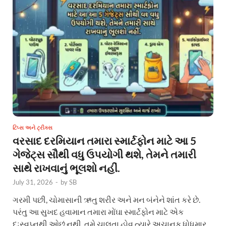
ટિપ્સ અને ટ્રીક્સ
વરસાદ દરમિયાન તમારા સ્માર્ટફોન માટે આ 5
ગેજેટ્સ સૌથી વધુ ઉપયોગી થશે, તેમને તમારી
સાથે રાખવાનું ભૂલશો નહીં.
July 31, 2026
-
by
SB
ગરમી પછી, ચોમાસાની ઋતુ શરીર અને મન બંનેને શાંત કરે છે.
પરંતુ આ સુખદ હવામાન તમારા મોંઘા સ્માર્ટફોન માટે એક
દુઃસ્વપ્નથી ઓછું નથી. તમે ચાલતા હોવ ત્યારે અચાનક ધોધમાર