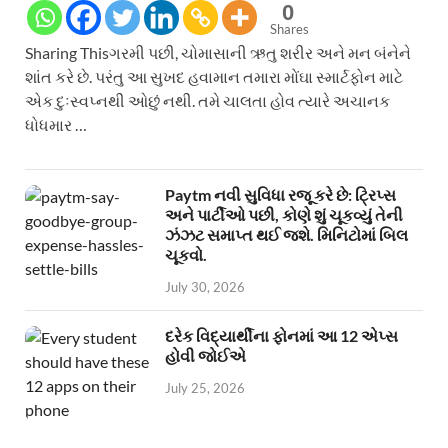
0
Shares
Sharing Thisગરમી પછી, ચોમાસાની ઋતુ શરીર અને મન બંનેને
શાંત કરે છે. પરંતુ આ સુખદ હવામાન તમારા મોંઘા સ્માર્ટફોન માટે
એક દુઃસ્વપ્નથી ઓછું નથી. તમે ચાલતા હોવ ત્યારે અચાનક
ધોધમાર …
Paytm નવી સુવિધા રજૂ કરે છે: ટ્રિપ્સ
અને પાર્ટીઓ પછી, કોણે શું ચૂકવ્યું તેની
ઝંઝટ સમાપ્ત થઈ જશે. મિનિટોમાં બિલ
ચૂકવો.
July 30, 2026
દરેક વિદ્યાર્થીના ફોનમાં આ 12 એપ્સ
હોવી જોઈએ
July 25, 2026