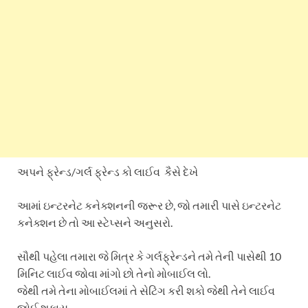
અપને ફ્રેન્ડ/ગર્લ ફ્રેન્ડ કો લાઈવ કૈસે દેખે
આમાં ઇન્ટરનેટ કનેક્શનની જરૂર છે, જો તમારી પાસે ઇન્ટરનેટ
કનેક્શન છે તો આ સ્ટેપ્સને અનુસરો.
સૌથી પહેલા તમારા જે મિત્ર કે ગર્લફ્રેન્ડને તમે તેની પાસેથી 10
મિનિટ લાઈવ જોવા માંગો છો તેનો મોબાઈલ લો.
જેથી તમે તેના મોબાઈલમાં તે સેટિંગ કરી શકો જેથી તેને લાઈવ
જોઈ શકાય