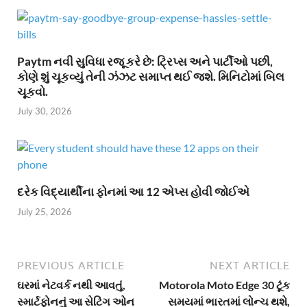
Paytm નવી સુવિધા રજૂ કરે છે: ટ્રિપ્સ અને પાર્ટીઓ પછી,
કોણે શું ચૂકવ્યું તેની ઝંઝટ સમાપ્ત થઈ જશે. મિનિટોમાં બિલ
ચૂકવો.
July 30, 2026
દરેક વિદ્યાર્થીના ફોનમાં આ 12 એપ્સ હોવી જોઈએ
July 25, 2026
PREVIOUS ARTICLE
NEXT ARTICLE
ઘરમાં નેટવર્ક નથી આવતું,
Motorola Moto Edge 30 ટૂંક
સ્માર્ટફોનનું આ સેટિંગ ઓન
સમયમાં ભારતમાં લોન્ચ થશે,