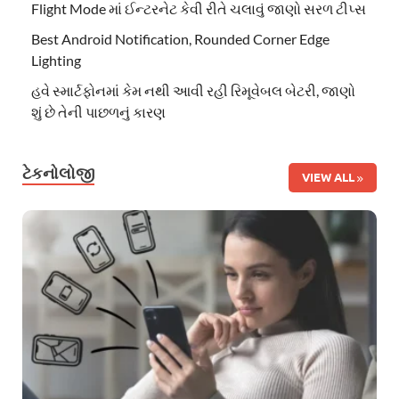
Flight Mode માં ઈન્ટરનેટ કેવી રીતે ચલાવું જાણો સરળ ટીપ્સ
Best Android Notification, Rounded Corner Edge
Lighting
હવે સ્માર્ટફોનમાં કેમ નથી આવી રહી રિમૂવેબલ બેટરી, જાણો
શું છે તેની પાછળનું કારણ
ટેકનોલોજી
VIEW ALL