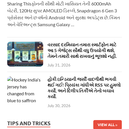
Sharing Thisફોનની સૌથી મોટી ખાસિયત તેની 6000mAh
બેટરી, 120Hz સુપર AMOLED ડિસ્પ્લે, Snapdragon 6 Gen 3
પ્રોસેસર અને છ વર્ષનો Android અને સુરક્ષા અપડેટ્સ છે. કિંમત
અને વેરિઅન્ટ્સ Samsung Galaxy …
વરસાદ દરમિયાન તમારા સ્માર્ટફોન માટે
આ 5 ગેજેટ્સ સૌથી વધુ ઉપયોગી થશે,
તેમને તમારી સાથે રાખવાનું ભૂલશો નહીં.
July 31, 2026
હોકી ઇન્ડિયાની જર્સી વાદળીથી ભગવી
થઈ ગઈ! પ્રિયંકા ગાંધીએ RSS પર હુમલો
કર્યો, અને દિલીપ તિર્કીએ તેનો બચાવ
કર્યો.
July 30, 2026
TIPS AND TRICKS
VIEW ALL