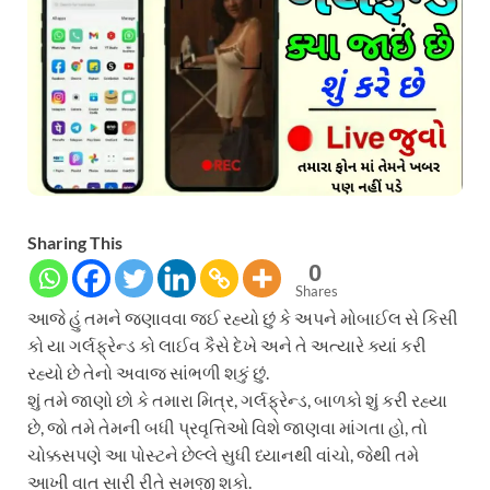
Sharing This
0
Shares
આજે હું તમને જણાવવા જઈ રહ્યો છું કે અપને મોબાઈલ સે કિસી
કો યા ગર્લફ્રેન્ડ કો લાઈવ કૈસે દેખે અને તે અત્યારે ક્યાં કરી
રહ્યો છે તેનો અવાજ સાંભળી શકું છું.
શું તમે જાણો છો કે તમારા મિત્ર, ગર્લફ્રેન્ડ, બાળકો શું કરી રહ્યા
છે, જો તમે તેમની બધી પ્રવૃત્તિઓ વિશે જાણવા માંગતા હો, તો
ચોક્કસપણે આ પોસ્ટને છેલ્લે સુધી ધ્યાનથી વાંચો, જેથી તમે
આખી વાત સારી રીતે સમજી શકો.