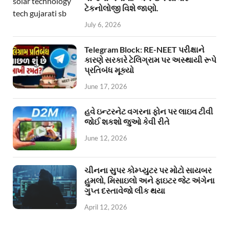
ટેકનોલોજી વિશે જાણો.
July 6, 2026
Telegram Block: RE-NEET પરીક્ષાને
કારણે સરકારે ટેલિગ્રામ પર અસ્થાયી રૂપે
પ્રતિબંધ મૂક્યો
June 17, 2026
હવે ઇન્ટરનેટ વગરના ફોન પર લાઇવ ટીવી
જોઈ શકશો જુઓ કેવી રીતે
June 12, 2026
ચીનના સુપર કોમ્પ્યુટર પર મોટો સાયબર
હુમલો, મિસાઇલો અને ફાઇટર જેટ અંગેના
ગુપ્ત દસ્તાવેજો લીક થયા
April 12, 2026