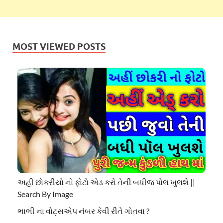
MOST VIEWED POSTS
અહી છોકરીયો નો ફોટો એડ કરો તેની બધીજ પોલ ખુલશે ||
Search By Image
ભાભી ના વોટ્સએપ નંબર કેવી રીતે ગોતવા ?