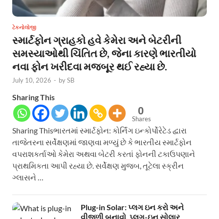
ટેકનોલોજી
સ્માર્ટફોન ગ્રાહકો હવે કેમેરા અને બેટરીની
સમસ્યાઓથી ચિંતિત છે, જેના કારણે ભારતીયો
નવા ફોન ખરીદવા મજબૂર થઈ રહ્યા છે.
July 10, 2026
-
by
SB
Sharing This
0
Shares
Sharing Thisભારતમાં સ્માર્ટફોન: કોર્નિંગ ઇન્કોર્પોરેટેડ દ્વારા
તાજેતરના સર્વેક્ષણમાં જાણવા મળ્યું છે કે ભારતીય સ્માર્ટફોન
વપરાશકર્તાઓ કેમેરા અથવા બેટરી કરતાં ફોનની ટકાઉપણાને
પ્રાથમિકતા આપી રહ્યા છે. સર્વેક્ષણ મુજબ, તૂટેલા સ્ક્રીન
ગ્લાસને …
Plug-in Solar: પ્લગ ઇન કરો અને
વીજળી બનાવો. પ્લગ-ઇન સોલાર