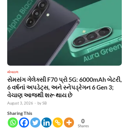
મોબાઇલ
સેમસંગ ગેલેક્સી F70 પ્રો 5G: 6000mAh બેટરી,
6 વર્ષનાં અપડેટ્સ, અને સ્નેપડ્રેગન 6 Gen 3;
વેચાણ આજથી શરૂ થાય છે
August 3, 2026
-
by
SB
Sharing This
0
Shares