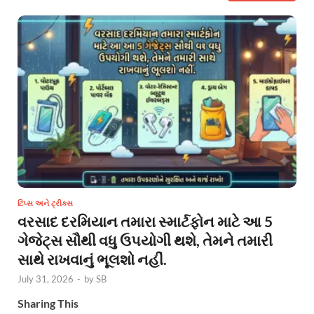
ટિપ્સ અને ટ્રીક્સ
વરસાદ દરમિયાન તમારા સ્માર્ટફોન માટે આ 5
ગેજેટ્સ સૌથી વધુ ઉપયોગી થશે, તેમને તમારી
સાથે રાખવાનું ભૂલશો નહીં.
July 31, 2026
-
by
SB
Sharing This