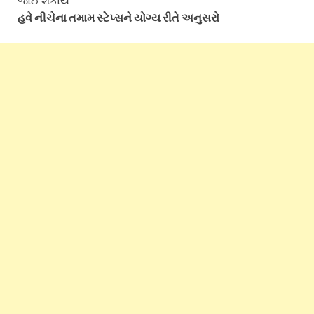
હવે નીચેના તમામ સ્ટેપ્સને યોગ્ય રીતે અનુસરો