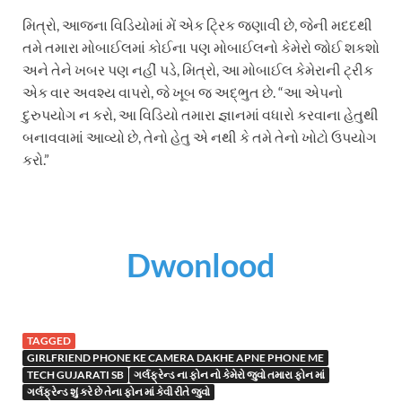
મિત્રો, આજના વિડિયોમાં મેં એક ટ્રિક જણાવી છે, જેની મદદથી
તમે તમારા મોબાઈલમાં કોઈના પણ મોબાઈલનો કેમેરો જોઈ શકશો
અને તેને ખબર પણ નહીં પડે, મિત્રો, આ મોબાઈલ કેમેરાની ટ્રીક
એક વાર અવશ્ય વાપરો, જે ખૂબ જ અદ્ભુત છે. “આ એપનો
દુરુપયોગ ન કરો, આ વિડિયો તમારા જ્ઞાનમાં વધારો કરવાના હેતુથી
બનાવવામાં આવ્યો છે, તેનો હેતુ એ નથી કે તમે તેનો ખોટો ઉપયોગ
કરો.”
Dwonlood
TAGGED
GIRLFRIEND PHONE KE CAMERA DAKHE APNE PHONE ME
TECH GUJARATI SB
ગર્લફ્રેન્ડ ના ફોન નો કેમેરો જુવો તમારા ફોન માં
ગર્લફ્રેન્ડ શું કરે છે તેના ફોન માં કેવી રીતે જુવો