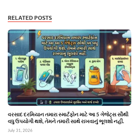
RELATED POSTS
વરસાદ દરમિયાન તમારા સ્માર્ટફોન માટે આ 5 ગેજેટ્સ સૌથી
વધુ ઉપયોગી થશે, તેમને તમારી સાથે રાખવાનું ભૂલશો નહીં.
July 31, 2026