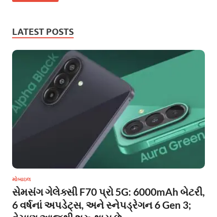
LATEST POSTS
મોબાઇલ
સેમસંગ ગેલેક્સી F70 પ્રો 5G: 6000mAh બેટરી,
6 વર્ષનાં અપડેટ્સ, અને સ્નેપડ્રેગન 6 Gen 3;