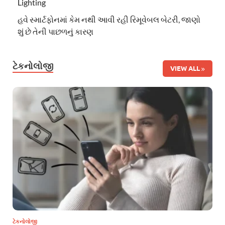
Lighting
હવે સ્માર્ટફોનમાં કેમ નથી આવી રહી રિમૂવેબલ બેટરી, જાણો
શું છે તેની પાછળનું કારણ
ટેકનોલોજી
VIEW ALL
ટેકનોલોજી