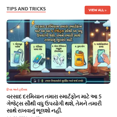
TIPS AND TRICKS
VIEW ALL
ટિપ્સ અને ટ્રીક્સ
વરસાદ દરમિયાન તમારા સ્માર્ટફોન માટે આ 5
ગેજેટ્સ સૌથી વધુ ઉપયોગી થશે, તેમને તમારી
સાથે રાખવાનું ભૂલશો નહીં.