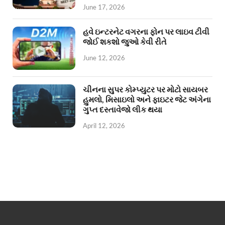
June 17, 2026
હવે ઇન્ટરનેટ વગરના ફોન પર લાઇવ ટીવી
જોઈ શકશો જુઓ કેવી રીતે
June 12, 2026
ચીનના સુપર કોમ્પ્યુટર પર મોટો સાયબર
હુમલો, મિસાઇલો અને ફાઇટર જેટ અંગેના
ગુપ્ત દસ્તાવેજો લીક થયા
April 12, 2026