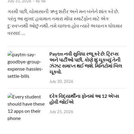
July 31, 2026
-
by
SB
ગરમી પછી, ચોમાસાની ઋતુ શરીર અને મન બંનેને શાંત કરે છે.
પરંતુ આ સુખદ હવામાન તમારા મોંઘા સ્માર્ટફોન માટે એક
દુઃસ્વપ્નથી ઓછું નથી. તમે ચાલતા હોવ ત્યારે અચાનક ધોધમાર
વરસાદ …
Paytm નવી સુવિધા રજૂ કરે છે: ટ્રિપ્સ
અને પાર્ટીઓ પછી, કોણે શું ચૂકવ્યું તેની
ઝંઝટ સમાપ્ત થઈ જશે. મિનિટોમાં બિલ
ચૂકવો.
July 30, 2026
દરેક વિદ્યાર્થીના ફોનમાં આ 12 એપ્સ
હોવી જોઈએ
July 25, 2026