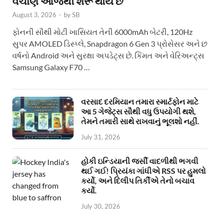
વેચાણ આજથી શરૂ થાય છે
August 3, 2026
-
by
SB
ફોનની સૌથી મોટી ખાસિયત તેની 6000mAh બેટરી, 120Hz
સુપર AMOLED ડિસ્પ્લે, Snapdragon 6 Gen 3 પ્રોસેસર અને છ
વર્ષનો Android અને સુરક્ષા અપડેટ્સ છે. કિંમત અને વેરિઅન્ટ્સ
Samsung Galaxy F70 …
વરસાદ દરમિયાન તમારા સ્માર્ટફોન માટે
આ 5 ગેજેટ્સ સૌથી વધુ ઉપયોગી થશે,
તેમને તમારી સાથે રાખવાનું ભૂલશો નહીં.
July 31, 2026
હોકી ઇન્ડિયાની જર્સી વાદળીથી ભગવી
થઈ ગઈ! પ્રિયંકા ગાંધીએ RSS પર હુમલો
કર્યો, અને દિલીપ તિર્કીએ તેનો બચાવ
કર્યો.
July 30, 2026