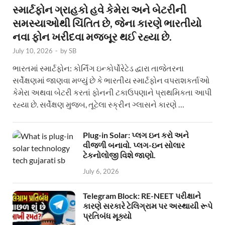
સ્માર્ટફોન ગ્રાહકો હવે કેમેરા અને બેટરીની
સમસ્યાઓથી ચિંતિત છે, જેના કારણે ભારતીયો
નવા ફોન ખરીદવા મજબૂર થઈ રહ્યા છે.
July 10, 2026
-
by
SB
ભારતમાં સ્માર્ટફોન: કોર્નિંગ ઇન્કોર્પોરેટેડ દ્વારા તાજેતરના
સર્વેક્ષણમાં જાણવા મળ્યું છે કે ભારતીય સ્માર્ટફોન વપરાશકર્તાઓ
કેમેરા અથવા બેટરી કરતાં ફોનની ટકાઉપણાને પ્રાથમિકતા આપી
રહ્યા છે. સર્વેક્ષણ મુજબ, તૂટેલા સ્ક્રીન ગ્લાસને કારણે …
Plug-in Solar: પ્લગ ઇન કરો અને
વીજળી બનાવો. પ્લગ-ઇન સોલાર
ટેકનોલોજી વિશે જાણો.
July 6, 2026
Telegram Block: RE-NEET પરીક્ષાને
કારણે સરકારે ટેલિગ્રામ પર અસ્થાયી રૂપે
પ્રતિબંધ મૂક્યો