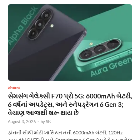
મોબાઇલ
સેમસંગ ગેલેક્સી F70 પ્રો 5G: 6000mAh બેટરી,
6 વર્ષનાં અપડેટ્સ, અને સ્નેપડ્રેગન 6 Gen 3;
વેચાણ આજથી શરૂ થાય છે
August 3, 2026
-
by
SB
ફોનની સૌથી મોટી ખાસિયત તેની 6000mAh બેટરી, 120Hz
સુપર AMOLED ડિસ્પ્લે, Snapdragon 6 Gen 3 પ્રોસેસર અને છ