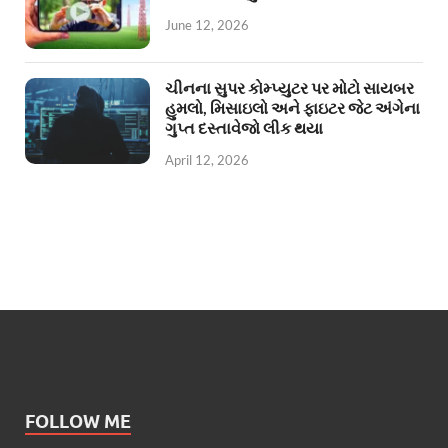
June 12, 2026
ચીનના સુપર કોમ્પ્યુટર પર મોટો સાયબર
હુમલો, મિસાઇલો અને ફાઇટર જેટ અંગેના
ગુપ્ત દસ્તાવેજો લીક થયા
April 12, 2026
FOLLOW ME