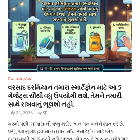
ટિપ્સ અને ટ્રીક્સ
વરસાદ દરમિયાન તમારા સ્માર્ટફોન માટે આ 5
ગેજેટ્સ સૌથી વધુ ઉપયોગી થશે, તેમને તમારી
સાથે રાખવાનું ભૂલશો નહીં.
July 31, 2026
-
by
SB
ગરમી પછી, ચોમાસાની ઋતુ શરીર અને મન બંનેને શાંત કરે છે.
પરંતુ આ સુખદ હવામાન તમારા મોંઘા સ્માર્ટફોન માટે એક
દુઃસ્વપ્નથી ઓછું નથી. તમે ચાલતા હોવ ત્યારે અચાનક ધોધમાર