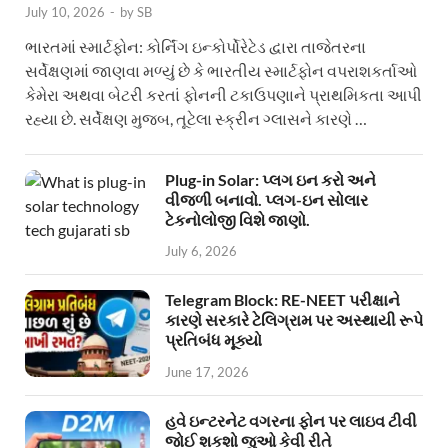
July 10, 2026
-
by
SB
ભારતમાં સ્માર્ટફોન: કોર્નિંગ ઇન્કોર્પોરેટેડ દ્વારા તાજેતરના
સર્વેક્ષણમાં જાણવા મળ્યું છે કે ભારતીય સ્માર્ટફોન વપરાશકર્તાઓ
કેમેરા અથવા બેટરી કરતાં ફોનની ટકાઉપણાને પ્રાથમિકતા આપી
રહ્યા છે. સર્વેક્ષણ મુજબ, તૂટેલા સ્ક્રીન ગ્લાસને કારણે …
Plug-in Solar: પ્લગ ઇન કરો અને
વીજળી બનાવો. પ્લગ-ઇન સોલાર
ટેકનોલોજી વિશે જાણો.
July 6, 2026
Telegram Block: RE-NEET પરીક્ષાને
કારણે સરકારે ટેલિગ્રામ પર અસ્થાયી રૂપે
પ્રતિબંધ મૂક્યો
June 17, 2026
હવે ઇન્ટરનેટ વગરના ફોન પર લાઇવ ટીવી
જોઈ શકશો જુઓ કેવી રીતે