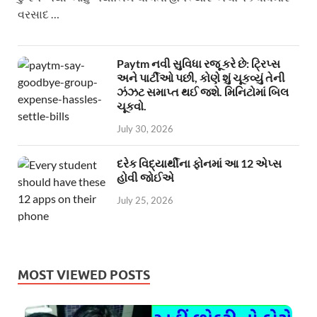
વરસાદ …
Paytm નવી સુવિધા રજૂ કરે છે: ટ્રિપ્સ
અને પાર્ટીઓ પછી, કોણે શું ચૂકવ્યું તેની
ઝંઝટ સમાપ્ત થઈ જશે. મિનિટોમાં બિલ
ચૂકવો.
July 30, 2026
દરેક વિદ્યાર્થીના ફોનમાં આ 12 એપ્સ
હોવી જોઈએ
July 25, 2026
MOST VIEWED POSTS