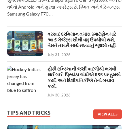
વર્ષનો Android અને સુરક્ષા અપડેટ્સ છે. કિંમત અને વેરિઅન્ટ્સ
Samsung Galaxy F70 …
વરસાદ દરમિયાન તમારા સ્માર્ટફોન માટે
આ 5 ગેજેટ્સ સૌથી વધુ ઉપયોગી થશે,
તેમને તમારી સાથે રાખવાનું ભૂલશો નહીં.
July 31, 2026
હોકી ઇન્ડિયાની જર્સી વાદળીથી ભગવી
થઈ ગઈ! પ્રિયંકા ગાંધીએ RSS પર હુમલો
કર્યો, અને દિલીપ તિર્કીએ તેનો બચાવ
કર્યો.
July 30, 2026
TIPS AND TRICKS
VIEW ALL