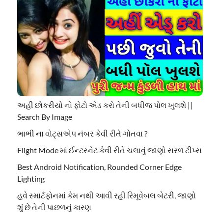
અહી છોકરીયો નો ફોટો એડ કરો તેની બધીજ પોલ ખુલશે ||
Search By Image
ભાભી ના વોટ્સએપ નંબર કેવી રીતે ગોતવા ?
Flight Mode માં ઈન્ટરનેટ કેવી રીતે ચલાવું જાણો સરળ ટીપ્સ
Best Android Notification, Rounded Corner Edge
Lighting
હવે સ્માર્ટફોનમાં કેમ નથી આવી રહી રિમૂવેબલ બેટરી, જાણો
શું છે તેની પાછળનું કારણ