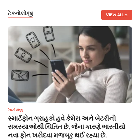
ટેકનોલોજી
VIEW ALL
ટેકનોલોજી
સ્માર્ટફોન ગ્રાહકો હવે કેમેરા અને બેટરીની
સમસ્યાઓથી ચિંતિત છે, જેના કારણે ભારતીયો
નવા ફોન ખરીદવા મજબૂર થઈ રહ્યા છે.