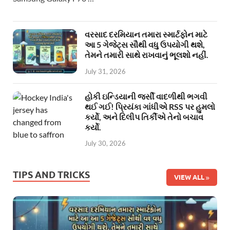
વરસાદ દરમિયાન તમારા સ્માર્ટફોન માટે
આ 5 ગેજેટ્સ સૌથી વધુ ઉપયોગી થશે,
તેમને તમારી સાથે રાખવાનું ભૂલશો નહીં.
July 31, 2026
હોકી ઇન્ડિયાની જર્સી વાદળીથી ભગવી
થઈ ગઈ! પ્રિયંકા ગાંધીએ RSS પર હુમલો
કર્યો, અને દિલીપ તિર્કીએ તેનો બચાવ
કર્યો.
July 30, 2026
TIPS AND TRICKS
VIEW ALL