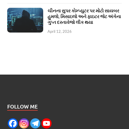
ચીનના સુપર કોમ્પ્યુટર પર મોટો સાયબર
હુમલો, મિસાઇલો અને ફાઇટર જેટ અંગેના
ગુપ્ત દસ્તાવેજો લીક થયા
April 12, 2026
FOLLOW ME