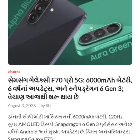
મોબાઇલ
સેમસંગ ગેલેક્સી F70 પ્રો 5G: 6000mAh બેટરી,
6 વર્ષનાં અપડેટ્સ, અને સ્નેપડ્રેગન 6 Gen 3;
વેચાણ આજથી શરૂ થાય છે
August 3, 2026
-
by
SB
ફોનની સૌથી મોટી ખાસિયત તેની 6000mAh બેટરી, 120Hz
સુપર AMOLED ડિસ્પ્લે, Snapdragon 6 Gen 3 પ્રોસેસર અને છ
વર્ષનો Android અને સુરક્ષા અપડેટ્સ છે. કિંમત અને વેરિઅન્ટ્સ
Samsung Galaxy F70 …