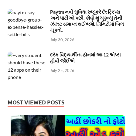
Paytm નવી સુવિધા રજૂ કરે છે: ટ્રિપ્સ
અને પાર્ટીઓ પછી, કોણે શું ચૂકવ્યું તેની
ઝંઝટ સમાપ્ત થઈ જશે. મિનિટોમાં બિલ
ચૂકવો.
July 30, 2026
દરેક વિદ્યાર્થીના ફોનમાં આ 12 એપ્સ
હોવી જોઈએ
July 25, 2026
MOST VIEWED POSTS