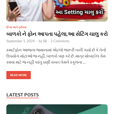
ટિપ્સ અને ટ્રીક્સ
બાળકો ને ફોન આપતા પહેલા,આ સેટિંગ ચાલુ કરો
September 1, 2024
-
by
SB
-
2 Comments.
સ્માર્ટફોન આજના જમાનામાં એટલો જરૂરી બની ગયો છે કે તેનો
ઉપયોગ મોટાઓ જ નહીં, બાળકો પણ કરે છે. માત્ર મોબાઈલ ગેમ
રમવા માટે જ નહીં પરંતુ ઘણી વખત તેમને સ્કૂલના …
READ MORE
LATEST POSTS