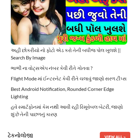
અહી છોકરીયો નો ફોટો એડ કરો તેની બધીજ પોલ ખુલશે ||
Search By Image
ભાભી ના વોટ્સએપ નંબર કેવી રીતે ગોતવા ?
Flight Mode માં ઈન્ટરનેટ કેવી રીતે ચલાવું જાણો સરળ ટીપ્સ
Best Android Notification, Rounded Corner Edge
Lighting
હવે સ્માર્ટફોનમાં કેમ નથી આવી રહી રિમૂવેબલ બેટરી, જાણો
શું છે તેની પાછળનું કારણ
ટેકનોલોજી
VIEW ALL