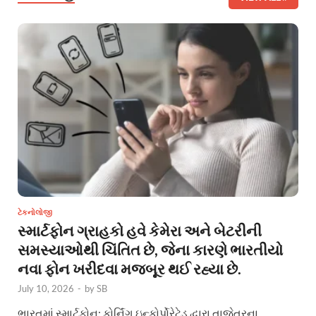
ટેકનોલોજી
સ્માર્ટફોન ગ્રાહકો હવે કેમેરા અને બેટરીની
સમસ્યાઓથી ચિંતિત છે, જેના કારણે ભારતીયો
નવા ફોન ખરીદવા મજબૂર થઈ રહ્યા છે.
July 10, 2026
-
by
SB
ભારતમાં સ્માર્ટફોન: કોર્નિંગ ઇન્કોર્પોરેટેડ દ્વારા તાજેતરના