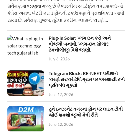
સર્વેક્ષણમાં જાણવા મળ્યું છે કે ભારતીય સ્માર્ટફોન વપરાશકર્તાઓ
કેમેરા અથવા બેટરી કરતાં ફોનની ટકાઉપણાને પ્રાથમિકતા આપી
રહ્યા છે. સર્વેક્ષણ મુજબ, તૂટેલા સ્ક્રીન ગ્લાસને કારણે …
Plug-in Solar: પ્લગ ઇન કરો અને
વીજળી બનાવો. પ્લગ-ઇન સોલાર
ટેકનોલોજી વિશે જાણો.
July 6, 2026
Telegram Block: RE-NEET પરીક્ષાને
કારણે સરકારે ટેલિગ્રામ પર અસ્થાયી રૂપે
પ્રતિબંધ મૂક્યો
June 17, 2026
હવે ઇન્ટરનેટ વગરના ફોન પર લાઇવ ટીવી
જોઈ શકશો જુઓ કેવી રીતે
June 12, 2026