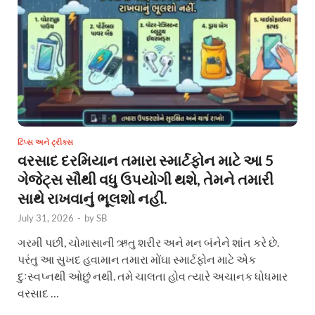
ટિપ્સ અને ટ્રીક્સ
વરસાદ દરમિયાન તમારા સ્માર્ટફોન માટે આ 5
ગેજેટ્સ સૌથી વધુ ઉપયોગી થશે, તેમને તમારી
સાથે રાખવાનું ભૂલશો નહીં.
July 31, 2026
-
by
SB
ગરમી પછી, ચોમાસાની ઋતુ શરીર અને મન બંનેને શાંત કરે છે.
પરંતુ આ સુખદ હવામાન તમારા મોંઘા સ્માર્ટફોન માટે એક
દુઃસ્વપ્નથી ઓછું નથી. તમે ચાલતા હોવ ત્યારે અચાનક ધોધમાર
વરસાદ …