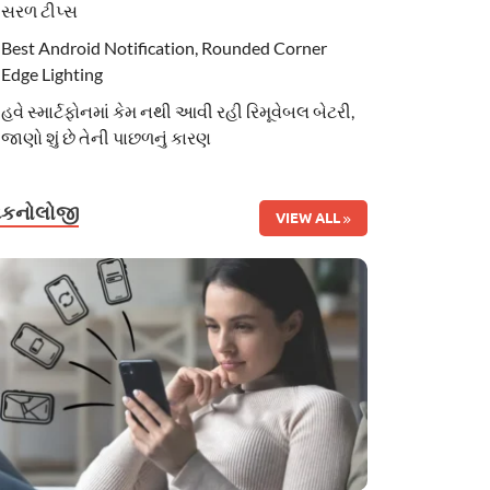
સરળ ટીપ્સ
Best Android Notification, Rounded Corner
Edge Lighting
હવે સ્માર્ટફોનમાં કેમ નથી આવી રહી રિમૂવેબલ બેટરી,
જાણો શું છે તેની પાછળનું કારણ
ટેકનોલોજી
VIEW ALL