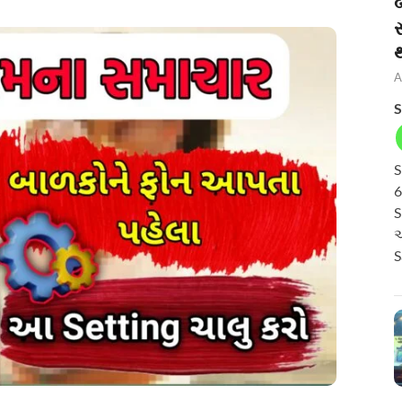
બ
A
S
S
6
S
અ
S