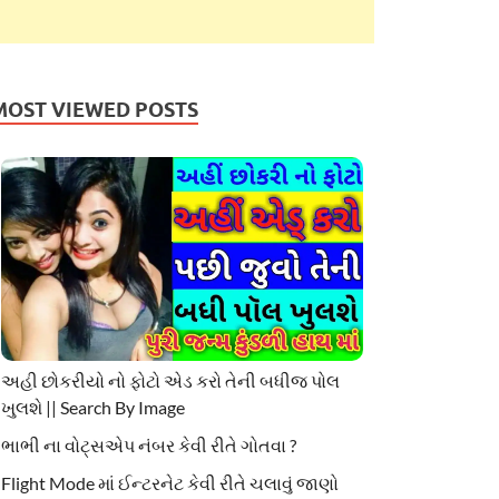
MOST VIEWED POSTS
અહી છોકરીયો નો ફોટો એડ કરો તેની બધીજ પોલ
ખુલશે || Search By Image
ભાભી ના વોટ્સએપ નંબર કેવી રીતે ગોતવા ?
Flight Mode માં ઈન્ટરનેટ કેવી રીતે ચલાવું જાણો