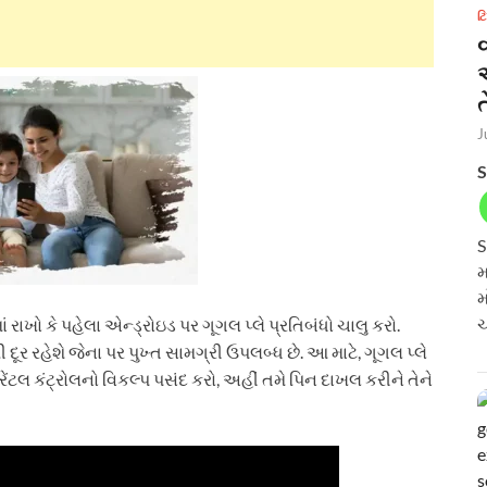
ટ
ત
J
S
S
મ
મ
ચ
 રાખો કે પહેલા એન્ડ્રોઇડ પર ગૂગલ પ્લે પ્રતિબંધો ચાલુ કરો.
ર રહેશે જેના પર પુખ્ત સામગ્રી ઉપલબ્ધ છે. આ માટે, ગૂગલ પ્લે
રેંટલ કંટ્રોલનો વિકલ્પ પસંદ કરો, અહીં તમે પિન દાખલ કરીને તેને