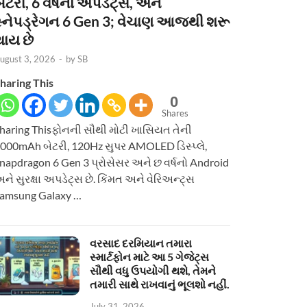
ેટરી, 6 વર્ષનાં અપડેટ્સ, અને
સ્નેપડ્રેગન 6 Gen 3; વેચાણ આજથી શરૂ
થાય છે
ugust 3, 2026
-
by
SB
haring This
0
Shares
haring Thisફોનની સૌથી મોટી ખાસિયત તેની
000mAh બેટરી, 120Hz સુપર AMOLED ડિસ્પ્લે,
napdragon 6 Gen 3 પ્રોસેસર અને છ વર્ષનો Android
ને સુરક્ષા અપડેટ્સ છે. કિંમત અને વેરિઅન્ટ્સ
amsung Galaxy …
વરસાદ દરમિયાન તમારા
સ્માર્ટફોન માટે આ 5 ગેજેટ્સ
સૌથી વધુ ઉપયોગી થશે, તેમને
તમારી સાથે રાખવાનું ભૂલશો નહીં.
July 31, 2026