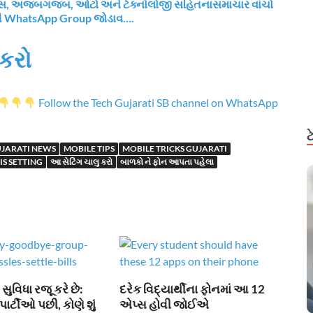
નાન્સ, અજબગજબ, ઓટો અને ટેક્નોલોજી સહિતનાસમાચાર વાંચો
રી WhatsApp Group જોડાવ….
કરો
Follow the Tech Gujarati SB channel on WhatsApp
JARATI NEWS
MOBILE TIPS
MOBILE TRICKS GUJARATI
IS SETTING
આ સેટિંગ ચાલુ કરો
બાળકો ને ફોન આપતા પહેલા
ુવિધા રજૂ કરે છે:
દરેક વિદ્યાર્થીના ફોનમાં આ 12
પાર્ટીઓ પછી, કોણે શું
એપ્સ હોવી જોઈએ