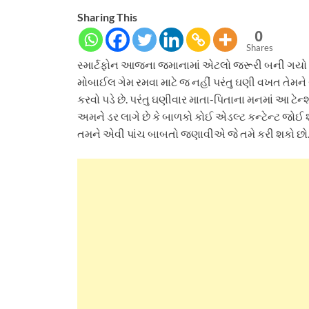
Sharing This
0
Shares
સ્માર્ટફોન આજના જમાનામાં એટલો જરૂરી બની ગયો છે
મોબાઈલ ગેમ રમવા માટે જ નહીં પરંતુ ઘણી વખત તેમને 
કરવો પડે છે. પરંતુ ઘણીવાર માતા-પિતાના મનમાં આ ટેન્
અમને ડર લાગે છે કે બાળકો કોઈ એડલ્ટ કન્ટેન્ટ જોઈ 
તમને એવી પાંચ બાબતો જણાવીએ જે તમે કરી શકો છો