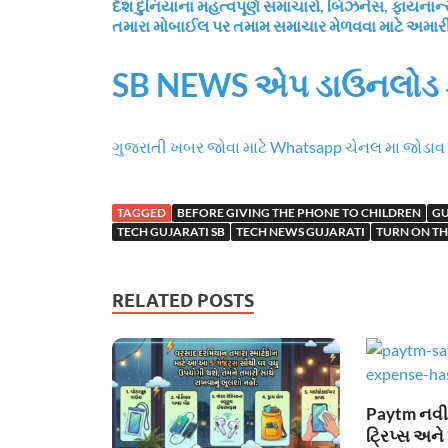
દેશ દુનિયાના મહત્વપૂર્ણ સમાચારો, બિઝનેસ, ફાય
તમારા મોબાઈલ પર તમામ સમાચાર મેળવવા માટે અમા
SB NEWS એપ ડાઉનલોડ 
ગુજરાતી ખબર જોવા માટે Whatsapp ચેનલ મા જોડાવ
TAGGED
BEFORE GIVING THE PHONE TO CHILDREN
GU
TECH GUJARATI SB
TECH NEWS GUJARATI
TURN ON TH
RELATED POSTS
Paytm નવી સ
ટ્રિપ્સ અને 