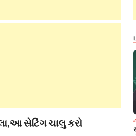
ા,આ સેટિંગ ચાલુ કરો
મ