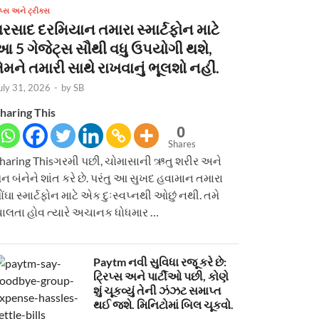
િપ્સ અને ટ્રીક્સ
વરસાદ દરમિયાન તમારા સ્માર્ટફોન માટે
આ 5 ગેજેટ્સ સૌથી વધુ ઉપયોગી થશે,
ેમને તમારી સાથે રાખવાનું ભૂલશો નહીં.
uly 31, 2026
-
by
SB
haring This
0
Shares
haring Thisગરમી પછી, ચોમાસાની ઋતુ શરીર અને
ન બંનેને શાંત કરે છે. પરંતુ આ સુખદ હવામાન તમારા
ોંઘા સ્માર્ટફોન માટે એક દુઃસ્વપ્નથી ઓછું નથી. તમે
ાલતા હોવ ત્યારે અચાનક ધોધમાર …
Paytm નવી સુવિધા રજૂ કરે છે:
ટ્રિપ્સ અને પાર્ટીઓ પછી, કોણે
શું ચૂકવ્યું તેની ઝંઝટ સમાપ્ત
થઈ જશે. મિનિટોમાં બિલ ચૂકવો.