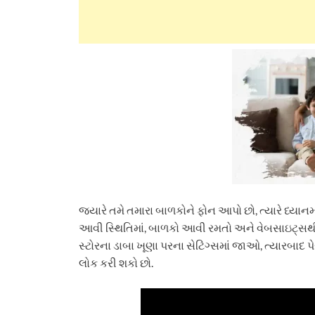
જ્યારે તમે તમારા બાળકોને ફોન આપો છો, ત્યારે ધ્યાનમાં
આવી સ્થિતિમાં, બાળકો આવી રમતો અને વેબસાઇટ્સથી દૂ
સ્ટોરના ડાબા ખૂણા પરના સેટિંગ્સમાં જાઓ, ત્યારબાદ પે
લોક કરી શકો છો.