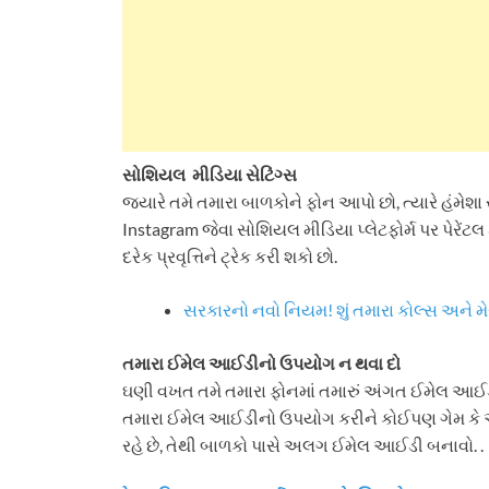
સોશિયલ મીડિયા સેટિંગ્સ
જ્યારે તમે તમારા બાળકોને ફોન આપો છો, ત્યારે હંમ
Instagram જેવા સોશિયલ મીડિયા પ્લેટફોર્મ પર પેરેંટલ
દરેક પ્રવૃત્તિને ટ્રેક કરી શકો છો.
સરકારનો નવો નિયમ! શું તમારા કોલ્સ અને મે
તમારા ઈમેલ આઈડીનો ઉપયોગ ન થવા દો
ઘણી વખત તમે તમારા ફોનમાં તમારું અંગત ઈમેલ આઈ
તમારા ઈમેલ આઈડીનો ઉપયોગ કરીને કોઈપણ ગેમ કે એપ
રહે છે, તેથી બાળકો પાસે અલગ ઈમેલ આઈડી બનાવો. .