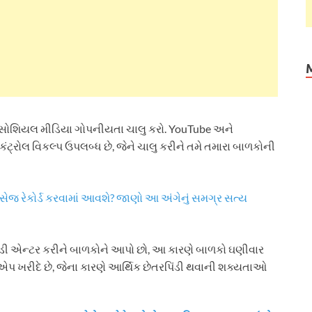
ેશા સોશિયલ મીડિયા ગોપનીયતા ચાલુ કરો. YouTube અને
 કંટ્રોલ વિકલ્પ ઉપલબ્ધ છે, જેને ચાલુ કરીને તમે તમારા બાળકોની
સેજ રેકોર્ડ કરવામાં આવશે? જાણો આ અંગેનું સમગ્ર સત્ય
ડી એન્ટર કરીને બાળકોને આપો છો, આ કારણે બાળકો ઘણીવાર
 ખરીદે છે, જેના કારણે આર્થિક છેતરપિંડી થવાની શક્યતાઓ