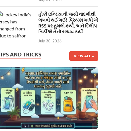
હોકી ઇન્ડિયાની જર્સી વાદળીથી
ભગવી થઈ ગઈ! પ્રિયંકા ગાંધીએ
RSS પર હુમલો કર્યો, અને દિલીપ
તિર્કીએ તેનો બચાવ કર્યો.
July 30, 2026
TIPS AND TRICKS
VIEW ALL