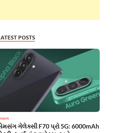
LATEST POSTS
ોબાઇલ
સેમસંગ ગેલેક્સી F70 પ્રો 5G: 6000mAh