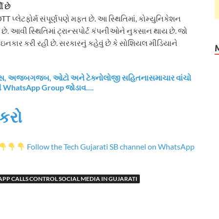
ો છે
TT પ્લેટફોર્મ સંપૂર્ણપણે મફત છે. આ સ્થિતિમાં, કોમ્યુનિકેશન
ે છે. આવી સ્થિતિમાં ટ્રાન્સપોર્ટ કંપનીઓને નુકસાન થાય છે. જો
 ઇનકાર કરી રહી છે. સરકારનું કહેવું છે કે સોશિયલ મીડિયાને
નાન્સ, અજબગજબ, ઓટો અને ટેક્નોલોજી સહિતનાસમાચાર વાંચો
રી WhatsApp Group જોડાવ….
કરો
Follow the Tech Gujarati SB channel on WhatsApp
P CALLS CONTROL SOCIAL MEDIA IN GUJARATI