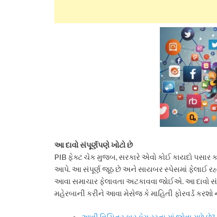
આ દાવો સંપૂર્ણપણે ખોટો છે
PIB ફેક્ટ ચેક મુજબ, સરકારે એવો કોઈ કાયદો પસાર કર
આપે. આ સંપૂર્ણ જૂઠ છે અને સાયબર સ્પેસમાં ફેલાઈ ર
આવા સમાચાર ફેલાવતા અટકાવવા જોઈએ. આ દાવો સંપ
મહેરબાની કરીને આવા મેસેજ કે માહિતી ફોરવર્ડ કરશો ન
આવી વિચિત્ર કાર કેમ રસ્તા માં જોવા મળે છે?