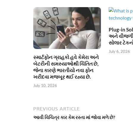
Plug-in Sol
અને વીજળી
સોલાર ટેકન
July 6, 2026
સ્માર્ટફોન ગ્રાહકો હવે કેમેરા અને
બેટરીની સમસ્યાઓથી ચિંતિત છે,
જેના કારણે ભારતીયો નવા ફોન
ખરીદવા મજબૂર થઈ રહ્યા છે.
July 10, 2026
PREVIOUS ARTICLE
આવી વિચિત્ર કાર કેમ રસ્તા માં જોવા મળે છે?