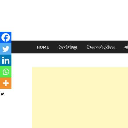
HOME
ટેકનોલોજી
ટિપ્સ અને ટ્રીક્સ
મ