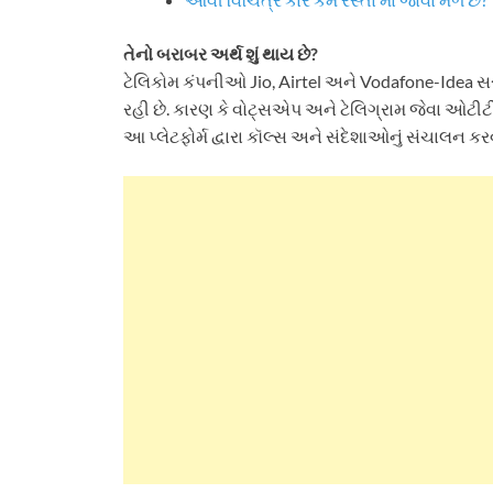
તેનો બરાબર અર્થ શું થાય છે?
ટેલિકોમ કંપનીઓ Jio, Airtel અને Vodafone-Idea સર
રહી છે. કારણ કે વોટ્સએપ અને ટેલિગ્રામ જેવા ઓટીટી પ
આ પ્લેટફોર્મ દ્વારા કૉલ્સ અને સંદેશાઓનું સંચાલન કરવ