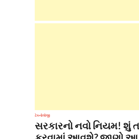
ટેકનોલોજી
સરકારનો નવો નિયમ! શું તમ
કરવામાં આવશે? જાણો આ અ