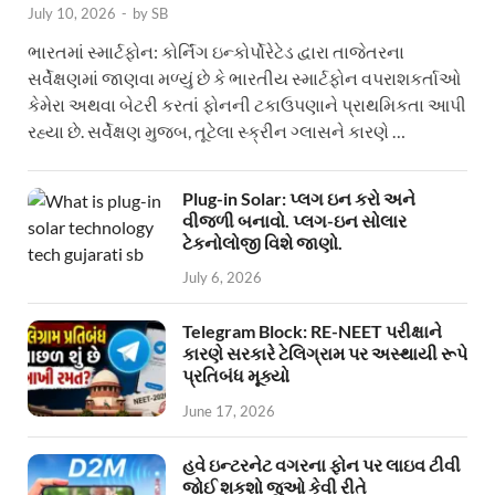
July 10, 2026
-
by
SB
ભારતમાં સ્માર્ટફોન: કોર્નિંગ ઇન્કોર્પોરેટેડ દ્વારા તાજેતરના
સર્વેક્ષણમાં જાણવા મળ્યું છે કે ભારતીય સ્માર્ટફોન વપરાશકર્તાઓ
કેમેરા અથવા બેટરી કરતાં ફોનની ટકાઉપણાને પ્રાથમિકતા આપી
રહ્યા છે. સર્વેક્ષણ મુજબ, તૂટેલા સ્ક્રીન ગ્લાસને કારણે …
Plug-in Solar: પ્લગ ઇન કરો અને
વીજળી બનાવો. પ્લગ-ઇન સોલાર
ટેકનોલોજી વિશે જાણો.
July 6, 2026
Telegram Block: RE-NEET પરીક્ષાને
કારણે સરકારે ટેલિગ્રામ પર અસ્થાયી રૂપે
પ્રતિબંધ મૂક્યો
June 17, 2026
હવે ઇન્ટરનેટ વગરના ફોન પર લાઇવ ટીવી
જોઈ શકશો જુઓ કેવી રીતે