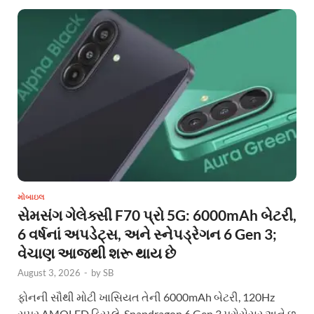
મોબાઇલ
સેમસંગ ગેલેક્સી F70 પ્રો 5G: 6000mAh બેટરી,
6 વર્ષનાં અપડેટ્સ, અને સ્નેપડ્રેગન 6 Gen 3;
વેચાણ આજથી શરૂ થાય છે
August 3, 2026
-
by
SB
ફોનની સૌથી મોટી ખાસિયત તેની 6000mAh બેટરી, 120Hz
સુપર AMOLED ડિસ્પ્લે, Snapdragon 6 Gen 3 પ્રોસેસર અને છ