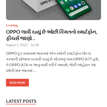
ટેકનોલોજી
OPPO લાવી રહ્યું છે ઓછી કિંમતનો સ્માર્ટફોન,
ફીચર્સ જાણો ..
August 1, 2022
-
by
SB
OPPO ટૂંક સમયમાં ભારતમાં એક સ્મોકી સ્માર્ટફોન લોન્ચ
કરવાની યોજના બનાવી રહ્યું છે. મોડલનું નામ OPPO A77 હશે.
તે OPPO A76 ના અનુગામી તરીકે આવશે, જેની જાહેરાત આ
વર્ષની શરૂઆતમાં …
READ MORE
LATEST POSTS