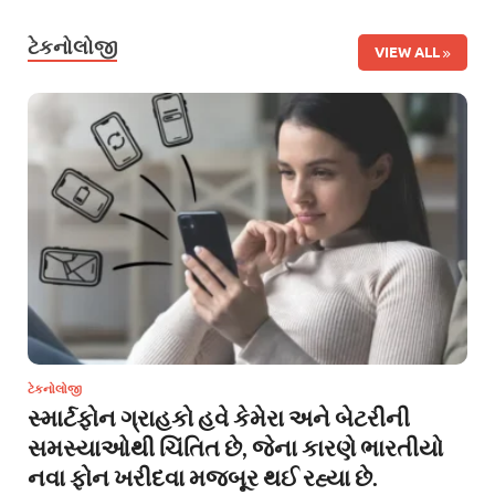
ટેકનોલોજી
VIEW ALL
ટેકનોલોજી
સ્માર્ટફોન ગ્રાહકો હવે કેમેરા અને બેટરીની
સમસ્યાઓથી ચિંતિત છે, જેના કારણે ભારતીયો
નવા ફોન ખરીદવા મજબૂર થઈ રહ્યા છે.