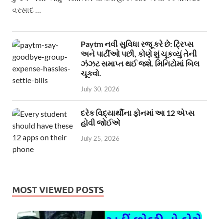
વરસાદ …
Paytm નવી સુવિધા રજૂ કરે છે: ટ્રિપ્સ
અને પાર્ટીઓ પછી, કોણે શું ચૂકવ્યું તેની
ઝંઝટ સમાપ્ત થઈ જશે. મિનિટોમાં બિલ
ચૂકવો.
July 30, 2026
દરેક વિદ્યાર્થીના ફોનમાં આ 12 એપ્સ
હોવી જોઈએ
July 25, 2026
MOST VIEWED POSTS