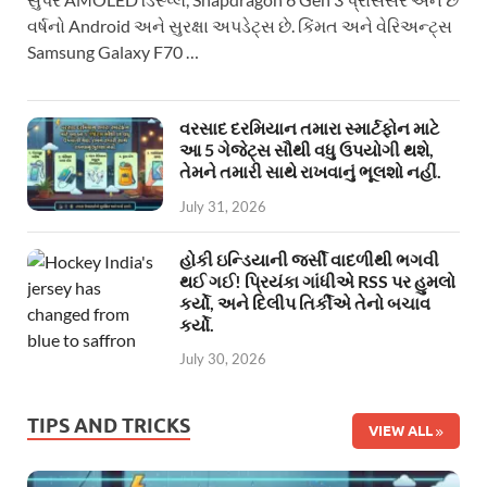
વર્ષનો Android અને સુરક્ષા અપડેટ્સ છે. કિંમત અને વેરિઅન્ટ્સ
Samsung Galaxy F70 …
વરસાદ દરમિયાન તમારા સ્માર્ટફોન માટે
આ 5 ગેજેટ્સ સૌથી વધુ ઉપયોગી થશે,
તેમને તમારી સાથે રાખવાનું ભૂલશો નહીં.
July 31, 2026
હોકી ઇન્ડિયાની જર્સી વાદળીથી ભગવી
થઈ ગઈ! પ્રિયંકા ગાંધીએ RSS પર હુમલો
કર્યો, અને દિલીપ તિર્કીએ તેનો બચાવ
કર્યો.
July 30, 2026
TIPS AND TRICKS
VIEW ALL