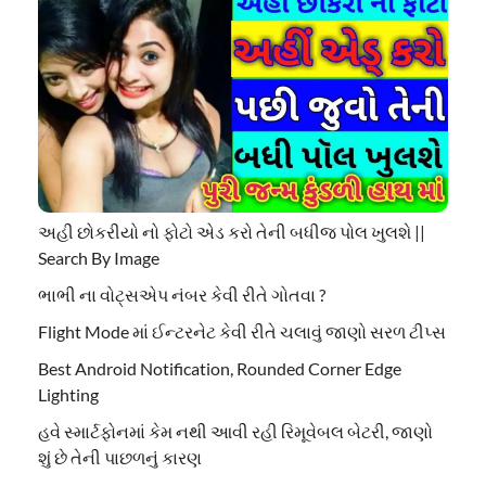
અહી છોકરીયો નો ફોટો એડ કરો તેની બધીજ પોલ ખુલશે ||
Search By Image
ભાભી ના વોટ્સએપ નંબર કેવી રીતે ગોતવા ?
Flight Mode માં ઈન્ટરનેટ કેવી રીતે ચલાવું જાણો સરળ ટીપ્સ
Best Android Notification, Rounded Corner Edge
Lighting
હવે સ્માર્ટફોનમાં કેમ નથી આવી રહી રિમૂવેબલ બેટરી, જાણો
શું છે તેની પાછળનું કારણ