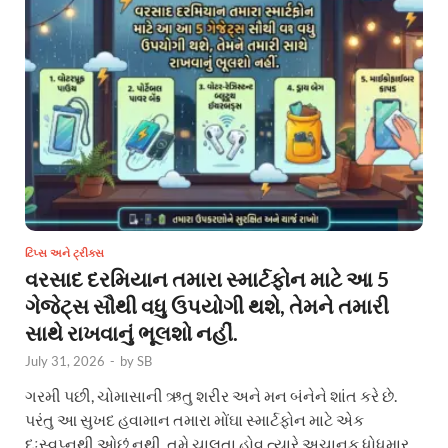
ટિપ્સ અને ટ્રીક્સ
વરસાદ દરમિયાન તમારા સ્માર્ટફોન માટે આ 5
ગેજેટ્સ સૌથી વધુ ઉપયોગી થશે, તેમને તમારી
સાથે રાખવાનું ભૂલશો નહીં.
July 31, 2026
-
by
SB
ગરમી પછી, ચોમાસાની ઋતુ શરીર અને મન બંનેને શાંત કરે છે.
પરંતુ આ સુખદ હવામાન તમારા મોંઘા સ્માર્ટફોન માટે એક
દુઃસ્વપ્નથી ઓછું નથી. તમે ચાલતા હોવ ત્યારે અચાનક ધોધમાર