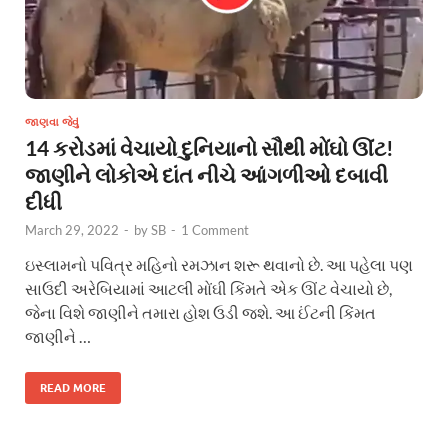
જાણવા જેવું
14 કરોડમાં વેચાયો દુનિયાનો સૌથી મોંઘો ઊંટ!
જાણીને લોકોએ દાંત નીચે આંગળીઓ દબાવી
દીધી
March 29, 2022
-
by
SB
-
1 Comment
ઇસ્લામનો પવિત્ર મહિનો રમઝાન શરૂ થવાનો છે. આ પહેલા પણ
સાઉદી અરેબિયામાં આટલી મોંઘી કિંમતે એક ઊંટ વેચાયો છે,
જેના વિશે જાણીને તમારા હોશ ઉડી જશે. આ ઈંટની કિંમત
જાણીને …
READ MORE