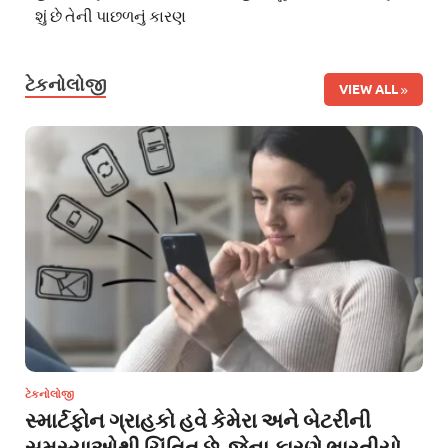
શું છે તેની પાછળનું કારણ
ટેકનોલોજી
VIEW ALL
ટેકનોલોજી
સ્માર્ટફોન ગ્રાહકો હવે કેમેરા અને બેટરીની
સમસ્યાઓથી ચિંતિત છે, જેના કારણે ભારતીયો