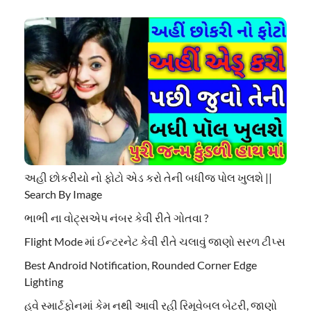
અહી છોકરીયો નો ફોટો એડ કરો તેની બધીજ પોલ ખુલશે ||
Search By Image
ભાભી ના વોટ્સએપ નંબર કેવી રીતે ગોતવા ?
Flight Mode માં ઈન્ટરનેટ કેવી રીતે ચલાવું જાણો સરળ ટીપ્સ
Best Android Notification, Rounded Corner Edge
Lighting
હવે સ્માર્ટફોનમાં કેમ નથી આવી રહી રિમૂવેબલ બેટરી, જાણો