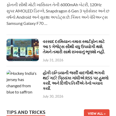
ફોનની સૌથી મોટી ખાસિયત તેની 6000mAh બેટરી, 120Hz
સુપર AMOLED ડિસ્પ્લે, Snapdragon 6 Gen 3 પ્રોસેસર અને છ
વર્ષનો Android અને સુરક્ષા અપડેટ્સ છે. કિંમત અને વેરિઅન્ટ્સ
Samsung Galaxy F70 …
વરસાદ દરમિયાન તમારા સ્માર્ટફોન માટે
આ 5 ગેજેટ્સ સૌથી વધુ ઉપયોગી થશે,
તેમને તમારી સાથે રાખવાનું ભૂલશો નહીં.
July 31, 2026
હોકી ઇન્ડિયાની જર્સી વાદળીથી ભગવી
થઈ ગઈ! પ્રિયંકા ગાંધીએ RSS પર હુમલો
કર્યો, અને દિલીપ તિર્કીએ તેનો બચાવ
કર્યો.
July 30, 2026
TIPS AND TRICKS
VIEW ALL