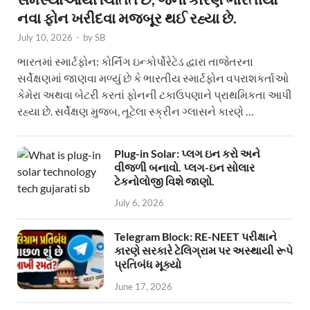
નવા ફોન ખરીદવા મજબૂર થઈ રહ્યા છે.
July 10, 2026
-
by
SB
ભારતમાં સ્માર્ટફોન: કોર્નિંગ ઇન્કોર્પોરેટેડ દ્વારા તાજેતરના
સર્વેક્ષણમાં જાણવા મળ્યું છે કે ભારતીય સ્માર્ટફોન વપરાશકર્તાઓ
કેમેરા અથવા બેટરી કરતાં ફોનની ટકાઉપણાને પ્રાથમિકતા આપી
રહ્યા છે. સર્વેક્ષણ મુજબ, તૂટેલા સ્ક્રીન ગ્લાસને કારણે …
Plug-in Solar: પ્લગ ઇન કરો અને
વીજળી બનાવો. પ્લગ-ઇન સોલાર
ટેકનોલોજી વિશે જાણો.
July 6, 2026
Telegram Block: RE-NEET પરીક્ષાને
કારણે સરકારે ટેલિગ્રામ પર અસ્થાયી રૂપે
પ્રતિબંધ મૂક્યો
June 17, 2026