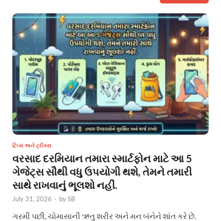
ટિપ્સ અને ટ્રીક્સ
વરસાદ દરમિયાન તમારા સ્માર્ટફોન માટે આ 5
ગેજેટ્સ સૌથી વધુ ઉપયોગી થશે, તેમને તમારી
સાથે રાખવાનું ભૂલશો નહીં.
July 31, 2026
-
by
SB
ગરમી પછી, ચોમાસાની ઋતુ શરીર અને મન બંનેને શાંત કરે છે.