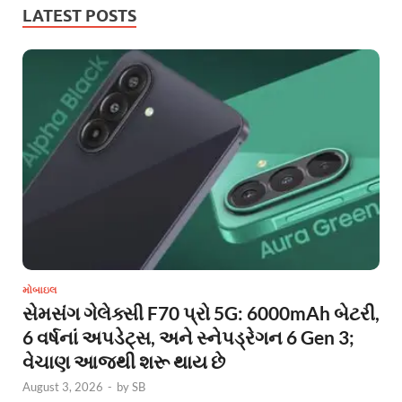
LATEST POSTS
મોબાઇલ
સેમસંગ ગેલેક્સી F70 પ્રો 5G: 6000mAh બેટરી,
6 વર્ષનાં અપડેટ્સ, અને સ્નેપડ્રેગન 6 Gen 3;
વેચાણ આજથી શરૂ થાય છે
August 3, 2026
-
by
SB