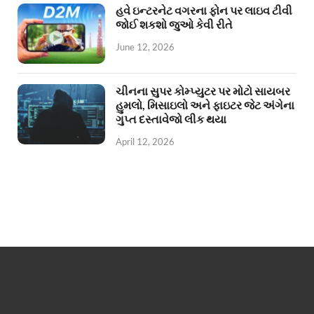
હવે ઇન્ટરનેટ વગરના ફોન પર લાઇવ ટીવી
જોઈ શકશો જુઓ કેવી રીતે
June 12, 2026
ચીનના સુપર કોમ્પ્યુટર પર મોટો સાયબર
હુમલો, મિસાઇલો અને ફાઇટર જેટ અંગેના
ગુપ્ત દસ્તાવેજો લીક થયા
April 12, 2026