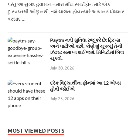
પરંતુ આ સુખદ હવામાન તમારા મોંઘા સ્માર્ટફોન માટે એક
દુઃસ્વપ્નથી ઓછું નથી. તમે ચાલતા હોવ ત્યારે અચાનક ધોધમાર
વરસાદ …
Paytm નવી સુવિધા રજૂ કરે છે: ટ્રિપ્સ
અને પાર્ટીઓ પછી, કોણે શું ચૂકવ્યું તેની
ઝંઝટ સમાપ્ત થઈ જશે. મિનિટોમાં બિલ
ચૂકવો.
July 30, 2026
દરેક વિદ્યાર્થીના ફોનમાં આ 12 એપ્સ
હોવી જોઈએ
July 25, 2026
MOST VIEWED POSTS