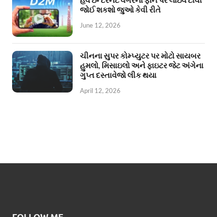
જોઈ શકશો જુઓ કેવી રીતે
June 12, 2026
ચીનના સુપર કોમ્પ્યુટર પર મોટો સાયબર
હુમલો, મિસાઇલો અને ફાઇટર જેટ અંગેના
ગુપ્ત દસ્તાવેજો લીક થયા
April 12, 2026