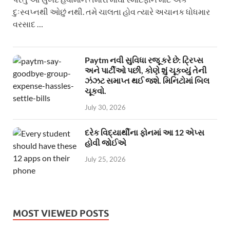
દુઃસ્વપ્નથી ઓછું નથી. તમે ચાલતા હોવ ત્યારે અચાનક ધોધમાર
વરસાદ …
Paytm નવી સુવિધા રજૂ કરે છે: ટ્રિપ્સ
અને પાર્ટીઓ પછી, કોણે શું ચૂકવ્યું તેની
ઝંઝટ સમાપ્ત થઈ જશે. મિનિટોમાં બિલ
ચૂકવો.
July 30, 2026
દરેક વિદ્યાર્થીના ફોનમાં આ 12 એપ્સ
હોવી જોઈએ
July 25, 2026
MOST VIEWED POSTS