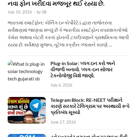
નવા ફોન ખરીદવા મજબૂર થઈ રહ્યા છે.
July 10, 2026
-
by
SB
ભારતમાં સ્માર્ટફોન: કોર્નિંગ ઇન્કોર્પોરેટેડ દ્વારા તાજેતરના
સર્વેક્ષણમાં જાણવા મળ્યું છે કે ભારતીય સ્માર્ટફોન વપરાશકર્તાઓ
કેમેરા અથવા બેટરી કરતાં ફોનની ટકાઉપણાને પ્રાથમિકતા આપી
રહ્યા છે. સર્વેક્ષણ મુજબ, તૂટેલા સ્ક્રીન ગ્લાસને કારણે …
Plug-in Solar: પ્લગ ઇન કરો અને
વીજળી બનાવો. પ્લગ-ઇન સોલાર
ટેકનોલોજી વિશે જાણો.
July 6, 2026
Telegram Block: RE-NEET પરીક્ષાને
કારણે સરકારે ટેલિગ્રામ પર અસ્થાયી રૂપે
પ્રતિબંધ મૂક્યો
June 17, 2026
હવે ઇન્ટરનેટ વગરના ફોન પર લાઇવ ટીવી