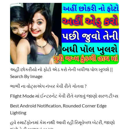
અહી છોકરીયો નો ફોટો એડ કરો તેની બધીજ પોલ ખુલશે ||
Search By Image
ભાભી ના વોટ્સએપ નંબર કેવી રીતે ગોતવા ?
Flight Mode માં ઈન્ટરનેટ કેવી રીતે ચલાવું જાણો સરળ ટીપ્સ
Best Android Notification, Rounded Corner Edge
Lighting
હવે સ્માર્ટફોનમાં કેમ નથી આવી રહી રિમૂવેબલ બેટરી, જાણો