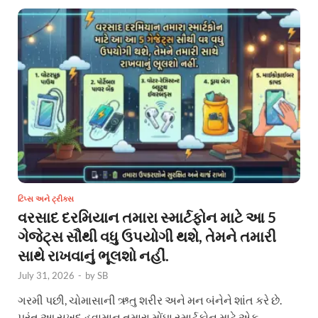
ટિપ્સ અને ટ્રીક્સ
વરસાદ દરમિયાન તમારા સ્માર્ટફોન માટે આ 5
ગેજેટ્સ સૌથી વધુ ઉપયોગી થશે, તેમને તમારી
સાથે રાખવાનું ભૂલશો નહીં.
July 31, 2026
-
by
SB
ગરમી પછી, ચોમાસાની ઋતુ શરીર અને મન બંનેને શાંત કરે છે.
પરંતુ આ સુખદ હવામાન તમારા મોંઘા સ્માર્ટફોન માટે એક