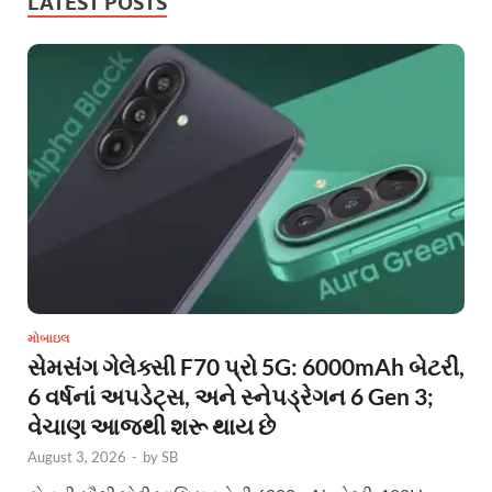
LATEST POSTS
મોબાઇલ
સેમસંગ ગેલેક્સી F70 પ્રો 5G: 6000mAh બેટરી,
6 વર્ષનાં અપડેટ્સ, અને સ્નેપડ્રેગન 6 Gen 3;
વેચાણ આજથી શરૂ થાય છે
August 3, 2026
-
by
SB