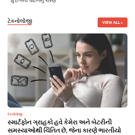
શું છે તેની પાછળનું કારણ
ટેકનોલોજી
VIEW ALL
ટેકનોલોજી
સ્માર્ટફોન ગ્રાહકો હવે કેમેરા અને બેટરીની
સમસ્યાઓથી ચિંતિત છે, જેના કારણે ભારતીયો