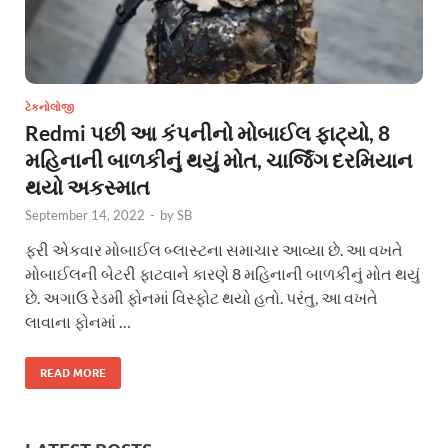
ટેકનોલોજી
Redmi પછી આ કંપનીનો મોબાઈલ ફાટ્યો, 8
મહિનાની બાળકીનું થયું મોત, ચાર્જિંગ દરમિયાન
થયો અકસ્માત
September 14, 2022
-
by
SB
ફરી એકવાર મોબાઈલ બ્લાસ્ટના સમાચાર આવ્યા છે. આ વખતે
મોબાઈલની બેટરી ફાટવાને કારણે 8 મહિનાની બાળકીનું મોત થયું
છે. અગાઉ રેડમી ફોનમાં વિસ્ફોટ થયો હતો. પરંતુ, આ વખતે
લાવાના ફોનમાં …
READ MORE