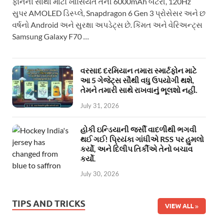
ફોનની સૌથી મોટી ખાસિયત તેની 6000mAh બેટરી, 120Hz
સુપર AMOLED ડિસ્પ્લે, Snapdragon 6 Gen 3 પ્રોસેસર અને છ
વર્ષનો Android અને સુરક્ષા અપડેટ્સ છે. કિંમત અને વેરિઅન્ટ્સ
Samsung Galaxy F70 …
વરસાદ દરમિયાન તમારા સ્માર્ટફોન માટે
આ 5 ગેજેટ્સ સૌથી વધુ ઉપયોગી થશે,
તેમને તમારી સાથે રાખવાનું ભૂલશો નહીં.
July 31, 2026
હોકી ઇન્ડિયાની જર્સી વાદળીથી ભગવી
થઈ ગઈ! પ્રિયંકા ગાંધીએ RSS પર હુમલો
કર્યો, અને દિલીપ તિર્કીએ તેનો બચાવ
કર્યો.
July 30, 2026
TIPS AND TRICKS
VIEW ALL