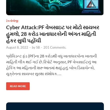
ટેકનોલોજી
Cyber Attack:PF વેબસાઇટ પર મોટો સાયબર
હુમલો, 28 કરોડ ખાતાધારકોની અંગત માહિતી
હેકર સુધી પહોંચી
August 8, 2022
-
by
SB
-
201 Comments.
પ્રોવિડન્ટ ફંડ (PF)ના 28 કરોડથી વધુ ખાતાધારકોના ખાતાની
માહિતી લીક થઈ ગઈ છે. રિપોર્ટ અનુસાર, PF વેબસાઈટનું આ
હેકિંગ આ મહિનાની શરૂઆતમાં થયું હતું. બોબ ડિયાચેન્કો,
યુક્રેનના સાયબર સુરક્ષા સંશોધક. …
READ MORE