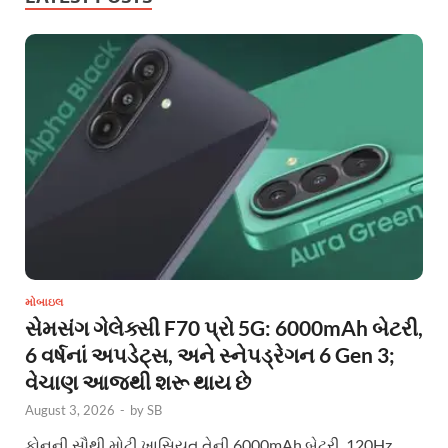
મોબાઇલ
સેમસંગ ગેલેક્સી F70 પ્રો 5G: 6000mAh બેટરી,
6 વર્ષનાં અપડેટ્સ, અને સ્નેપડ્રેગન 6 Gen 3;
વેચાણ આજથી શરૂ થાય છે
August 3, 2026
-
by
SB
ફોનની સૌથી મોટી ખાસિયત તેની 6000mAh બેટરી, 120Hz