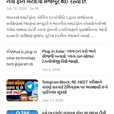
નવા ફોન ખરીદવા મજબૂર થઈ રહ્યા છે.
July 10, 2026
-
by
SB
ભારતમાં સ્માર્ટફોન: કોર્નિંગ ઇન્કોર્પોરેટેડ દ્વારા તાજેતરના
સર્વેક્ષણમાં જાણવા મળ્યું છે કે ભારતીય સ્માર્ટફોન વપરાશકર્તાઓ
કેમેરા અથવા બેટરી કરતાં ફોનની ટકાઉપણાને પ્રાથમિકતા આપી
રહ્યા છે. સર્વેક્ષણ મુજબ, તૂટેલા સ્ક્રીન ગ્લાસને કારણે …
Plug-in Solar: પ્લગ ઇન કરો અને
વીજળી બનાવો. પ્લગ-ઇન સોલાર
ટેકનોલોજી વિશે જાણો.
July 6, 2026
Telegram Block: RE-NEET પરીક્ષાને
કારણે સરકારે ટેલિગ્રામ પર અસ્થાયી રૂપે
પ્રતિબંધ મૂક્યો
June 17, 2026
હવે ઇન્ટરનેટ વગરના ફોન પર લાઇવ ટીવી