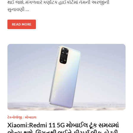
થઈ જશે. મંગળવારે કર્ણાટક હાઈકોર્ટમાં તેમની અરજીની
સુનાવણી …
READ MORE
ટેકનોલોજી
/
મોબાઇલ
Xiaomi:Redmi 11 5G મોબાઈલ ટૂંક સમયમાં
લોન્ચ થશે, કિંમતથી લઈને ફીચર્સ લીક, બેટરી