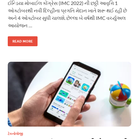
ઈન્ડિયા મોબાઈલ કોંગ્રેસ (IMC 2022) ની છઠ્ઠી આવૃત્તિ 1
ઓક્ટોબરથી નવી દિલ્હીના પ્રગતિ મેદાન ખાતે શરૂ થઈ રહી છે
અને 4 ઓક્ટોબર સુધી ચાલશે. છેલ્લા બે વર્ષથી IMC વર્ચ્યુઅલ
આયોજન …
READ MORE
ટેકનોલોજી