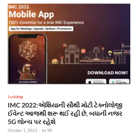
ટેકનોલોજી
IMC 2022:એશિયાની સૌથી મોટી ટેક્નોલોજી
ઈવેન્ટ આજથી શરૂ થઈ રહી છે, બધાની નજર
5G લોન્ચ પર રહેશે
October 1, 2022
-
by
SB