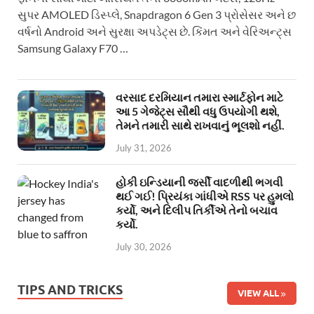
સુપર AMOLED ડિસ્પ્લે, Snapdragon 6 Gen 3 પ્રોસેસર અને છ
વર્ષનો Android અને સુરક્ષા અપડેટ્સ છે. કિંમત અને વેરિઅન્ટ્સ
Samsung Galaxy F70 …
વરસાદ દરમિયાન તમારા સ્માર્ટફોન માટે
આ 5 ગેજેટ્સ સૌથી વધુ ઉપયોગી થશે,
તેમને તમારી સાથે રાખવાનું ભૂલશો નહીં.
July 31, 2026
હોકી ઇન્ડિયાની જર્સી વાદળીથી ભગવી
થઈ ગઈ! પ્રિયંકા ગાંધીએ RSS પર હુમલો
કર્યો, અને દિલીપ તિર્કીએ તેનો બચાવ
કર્યો.
July 30, 2026
TIPS AND TRICKS
VIEW ALL