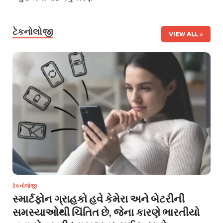
ટેકનોલોજી
VIEW ALL
ટેકનોલોજી
સ્માર્ટફોન ગ્રાહકો હવે કેમેરા અને બેટરીની
સમસ્યાઓથી ચિંતિત છે, જેના કારણે ભારતીયો