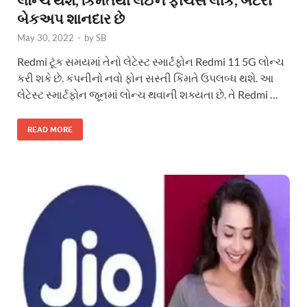
બેકઅપ શાનદાર છે
May 30, 2022
-
by
SB
Redmi ટૂંક સમયમાં તેનો લેટેસ્ટ સ્માર્ટફોન Redmi 11 5G લોન્ચ
કરી શકે છે. કંપનીનો નવો ફોન સસ્તી કિંમતે ઉપલબ્ધ થશે. આ
લેટેસ્ટ સ્માર્ટફોન જૂનમાં લોન્ચ થવાની શક્યતા છે. તે Redmi …
READ MORE