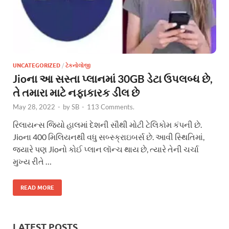
UNCATEGORIZED
/
ટેકનોલોજી
Jioના આ સસ્તા પ્લાનમાં 30GB ડેટા ઉપલબ્ધ છે,
તે તમારા માટે નફાકારક ડીલ છે
May 28, 2022
-
by
SB
-
113 Comments.
રિલાયન્સ જિયો હાલમાં દેશની સૌથી મોટી ટેલિકોમ કંપની છે.
Jioના 400 મિલિયનથી વધુ સબ્સ્ક્રાઇબર્સ છે. આવી સ્થિતિમાં,
જ્યારે પણ Jioનો કોઈ પ્લાન લૉન્ચ થાય છે, ત્યારે તેની ચર્ચા
મુખ્ય રીતે …
READ MORE
LATEST POSTS