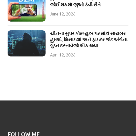
જોઈ શકશો જુઓ કેવી રીતે
June 12, 2026
ચીનના સુપર કોમ્પ્યુટર પર મોટો સાયબર
હુમલો, મિસાઇલો અને ફાઇટર જેટ અંગેના
ગુપ્ત દસ્તાવેજો લીક થયા
April 12, 2026
FOLLOW ME