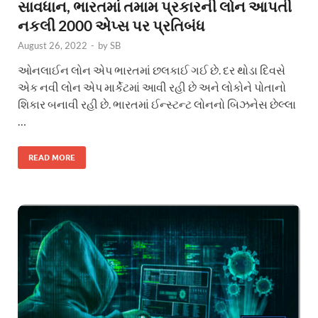
સાવધાન, ભારતમાં તમામ પ્રકારની લોન આપતી
નકલી 2000 એપ્સ પર પ્રતિબંધ
August 26, 2022
-
by
SB
ઓનલાઈન લોન એપ ભારતમાં છલકાઈ ગઈ છે. દર થોડા દિવસે
એક નવી લોન એપ માર્કેટમાં આવી રહી છે અને લોકોને પોતાનો
શિકાર બનાવી રહી છે. ભારતમાં ઈન્સ્ટન્ટ લોનનો બિઝનેસ છેલ્લા
…
READ MORE