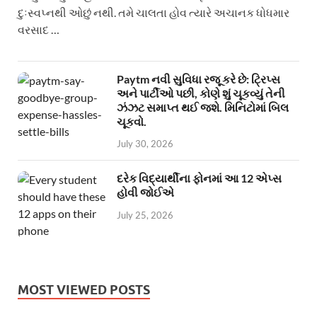
દુઃસ્વપ્નથી ઓછું નથી. તમે ચાલતા હોવ ત્યારે અચાનક ધોધમાર
વરસાદ …
Paytm નવી સુવિધા રજૂ કરે છે: ટ્રિપ્સ
અને પાર્ટીઓ પછી, કોણે શું ચૂકવ્યું તેની
ઝંઝટ સમાપ્ત થઈ જશે. મિનિટોમાં બિલ
ચૂકવો.
July 30, 2026
દરેક વિદ્યાર્થીના ફોનમાં આ 12 એપ્સ
હોવી જોઈએ
July 25, 2026
MOST VIEWED POSTS