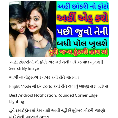
અહી છોકરીયો નો ફોટો એડ કરો તેની બધીજ પોલ ખુલશે ||
Search By Image
ભાભી ના વોટ્સએપ નંબર કેવી રીતે ગોતવા ?
Flight Mode માં ઈન્ટરનેટ કેવી રીતે ચલાવું જાણો સરળ ટીપ્સ
Best Android Notification, Rounded Corner Edge
Lighting
હવે સ્માર્ટફોનમાં કેમ નથી આવી રહી રિમૂવેબલ બેટરી, જાણો
શું છે તેની પાછળનું કારણ