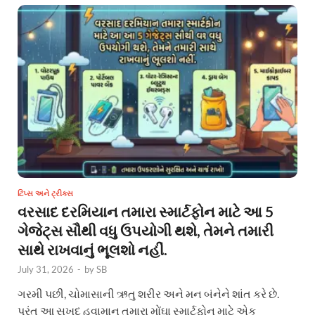
ટિપ્સ અને ટ્રીક્સ
વરસાદ દરમિયાન તમારા સ્માર્ટફોન માટે આ 5
ગેજેટ્સ સૌથી વધુ ઉપયોગી થશે, તેમને તમારી
સાથે રાખવાનું ભૂલશો નહીં.
July 31, 2026
-
by
SB
ગરમી પછી, ચોમાસાની ઋતુ શરીર અને મન બંનેને શાંત કરે છે.
પરંતુ આ સુખદ હવામાન તમારા મોંઘા સ્માર્ટફોન માટે એક