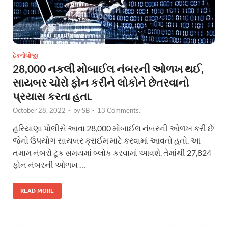
ટેકનોલોજી
28,000 નકલી મોબાઈલ નંબરની ઓળખ થઈ,
સાયબર ચોરો ફોન કરીને લોકોને છેતરવાનો
પ્રયાસ કરતા હતા.
October 28, 2022
-
by
SB
-
13 Comments.
હરિયાણા પોલીસે આવા 28,000 મોબાઈલ નંબરની ઓળખ કરી છે
જેનો ઉપયોગ સાયબર ક્રાઈમ માટે કરવામાં આવતો હતો. આ
તમામ નંબરો ટૂંક સમયમાં બ્લોક કરવામાં આવશે. તેમાંથી 27,824
ફોન નંબરની ઓળખ …
READ MORE