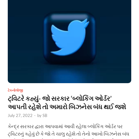
ટેકનોલોજી
ટ્વિટરે કહ્યું- જો સરકાર ‘બ્લોકિંગ ઓર્ડર’
આપતી રહેશે તો અમારો બિઝનેસ બંધ થઈ જશે
July 27, 2022
-
by
SB
કેન્દ્ર સરકાર દ્વારા આપવામાં આવી રહેલા બ્લોકિંગ ઓર્ડર પર
ટ્વિટરનું કહેવું છે કે જો તે ચાલુ રહેશે તો તેનો આખો બિઝનેસ બંધ