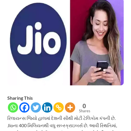
Sharing This
0
Shares
રિલાયન્સ જિયો હાલમાં દેશની સૌથી મોટી ટેલિકોમ કંપની છે.
Jioના 400 મિલિયનથી વધુ સબ્સ્ક્રાઇબર્સ છે. આવી સ્થિતિમાં,