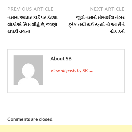
PREVIOUS ARTICLE
NEXT ARTICLE
તમારા આધાર કાર્ડ પર કેટલા
જુવો તમારો મોબાઈલ નંબર
લોકોએ સિમ લીધું છે, જાણો
ટ્રેક નથી થઈ રહ્યો તો આ રીતે
ચપટી વગતા
ચેક કરો
About SB
View all posts by SB →
Comments are closed.