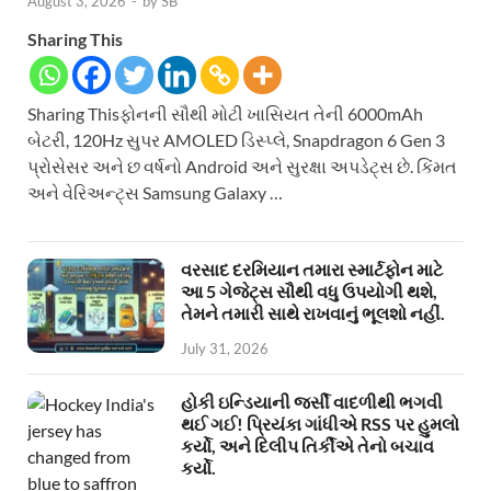
August 3, 2026
-
by
SB
Sharing This
Sharing Thisફોનની સૌથી મોટી ખાસિયત તેની 6000mAh
બેટરી, 120Hz સુપર AMOLED ડિસ્પ્લે, Snapdragon 6 Gen 3
પ્રોસેસર અને છ વર્ષનો Android અને સુરક્ષા અપડેટ્સ છે. કિંમત
અને વેરિઅન્ટ્સ Samsung Galaxy …
વરસાદ દરમિયાન તમારા સ્માર્ટફોન માટે
આ 5 ગેજેટ્સ સૌથી વધુ ઉપયોગી થશે,
તેમને તમારી સાથે રાખવાનું ભૂલશો નહીં.
July 31, 2026
હોકી ઇન્ડિયાની જર્સી વાદળીથી ભગવી
થઈ ગઈ! પ્રિયંકા ગાંધીએ RSS પર હુમલો
કર્યો, અને દિલીપ તિર્કીએ તેનો બચાવ
કર્યો.