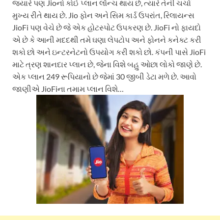
જ્યારે પણ Jioનો કોઈ પ્લાન લૉન્ચ થાય છે, ત્યારે તેની ચર્ચા
મુખ્ય રીતે થાય છે. Jio ફોન અને સિમ કાર્ડ ઉપરાંત, રિલાયન્સ
JioFi પણ વેચે છે જે એક હોટસ્પોટ ઉપકરણ છે. JioFi નો ફાયદો
એ છે કે આની મદદથી તમે ઘણા લેપટોપ અને ફોનને કનેક્ટ કરી
શકો છો અને ઇન્ટરનેટનો ઉપયોગ કરી શકો છો. કંપની પાસે JioFi
માટે ત્રણ શાનદાર પ્લાન છે, જેના વિશે બહુ ઓછા લોકો જાણે છે.
એક પ્લાન 249 રૂપિયાનો છે જેમાં 30 જીબી ડેટા મળે છે. આવો
જાણીએ JioFiના તમામ પ્લાન વિશે…