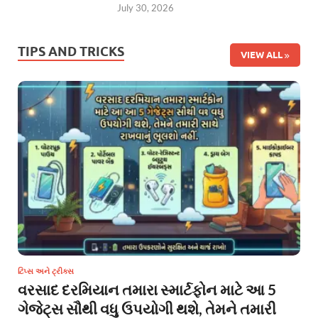
July 30, 2026
TIPS AND TRICKS
VIEW ALL
ટિપ્સ અને ટ્રીક્સ
વરસાદ દરમિયાન તમારા સ્માર્ટફોન માટે આ 5
ગેજેટ્સ સૌથી વધુ ઉપયોગી થશે, તેમને તમારી