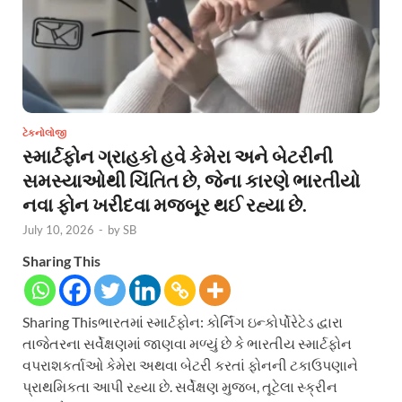
ટેકનોલોજી
સ્માર્ટફોન ગ્રાહકો હવે કેમેરા અને બેટરીની
સમસ્યાઓથી ચિંતિત છે, જેના કારણે ભારતીયો
નવા ફોન ખરીદવા મજબૂર થઈ રહ્યા છે.
July 10, 2026
-
by
SB
Sharing This
Sharing Thisભારતમાં સ્માર્ટફોન: કોર્નિંગ ઇન્કોર્પોરેટેડ દ્વારા
તાજેતરના સર્વેક્ષણમાં જાણવા મળ્યું છે કે ભારતીય સ્માર્ટફોન
વપરાશકર્તાઓ કેમેરા અથવા બેટરી કરતાં ફોનની ટકાઉપણાને
પ્રાથમિકતા આપી રહ્યા છે. સર્વેક્ષણ મુજબ, તૂટેલા સ્ક્રીન