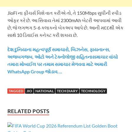
JioFi ના ફીચર્સ વિશે વાત કરીએ તો, તે 150Mbps સુધીની સ્પીડ
ઓફર કરે છે. આ સિવાય તેમાં 2300mAh બેટરી આપવામાં આવી
છે, જે લગભગ 5-6 કલાકનો બેકઅપ આપે છે. આની મદદથી એક
સાથે 10 ડિવાઈસ કનેક્ટ કરી શકાય છે.
દેશ દુનિયાના મહત્વપૂર્ણ સમાચારો, બિઝનેસ, ફાયનાન્સ,
અજબગજબ, ઓટો અને ટેક્નોલોજી સહિતનાસમાચાર વાંચો
તમારા મોબાઈલ પર તમામ સમાચાર મેળવવા માટે અમારી
WhatsApp Group જોડાવ….
TAGGED
JIO
NATIONAL
TECH DIARY
TECHNOLOGY
RELATED POSTS