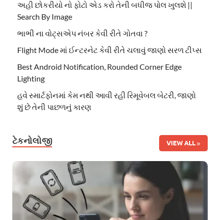
અહી છોકરીયો નો ફોટો એડ કરો તેની બધીજ પોલ ખુલશે ||
Search By Image
ભાભી ના વોટ્સએપ નંબર કેવી રીતે ગોતવા ?
Flight Mode માં ઈન્ટરનેટ કેવી રીતે ચલાવું જાણો સરળ ટીપ્સ
Best Android Notification, Rounded Corner Edge
Lighting
હવે સ્માર્ટફોનમાં કેમ નથી આવી રહી રિમૂવેબલ બેટરી, જાણો
શું છે તેની પાછળનું કારણ
ટેકનોલોજી
VIEW ALL