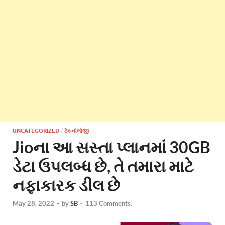
UNCATEGORIZED
/
ટેકનોલોજી
Jioના આ સસ્તા પ્લાનમાં 30GB
ડેટા ઉપલબ્ધ છે, તે તમારા માટે
નફાકારક ડીલ છે
May 28, 2022
-
by
SB
-
113 Comments.