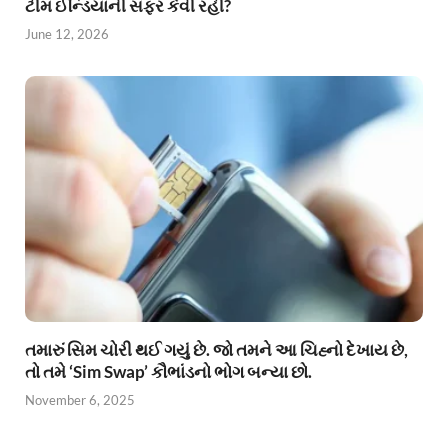
ટીમ ઈન્ડિયાની સફર કેવી રહી?
June 12, 2026
તમારું સિમ ચોરી થઈ ગયું છે. જો તમને આ ચિહ્નો દેખાય છે,
તો તમે ‘Sim Swap’ કૌભાંડનો ભોગ બન્યા છો.
November 6, 2025