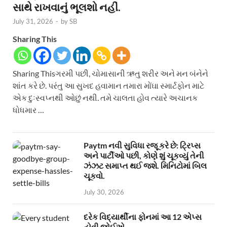
સાથે રાખવાનું ભૂલશો નહીં.
July 31, 2026
-
by
SB
Sharing This
Sharing Thisગરમી પછી, ચોમાસાની ઋતુ શરીર અને મન બંનેને
શાંત કરે છે. પરંતુ આ સુખદ હવામાન તમારા મોંઘા સ્માર્ટફોન માટે
એક દુઃસ્વપ્નથી ઓછું નથી. તમે ચાલતા હોવ ત્યારે અચાનક
ધોધમાર …
Paytm નવી સુવિધા રજૂ કરે છે: ટ્રિપ્સ
અને પાર્ટીઓ પછી, કોણે શું ચૂકવ્યું તેની
ઝંઝટ સમાપ્ત થઈ જશે. મિનિટોમાં બિલ
ચૂકવો.
July 30, 2026
દરેક વિદ્યાર્થીના ફોનમાં આ 12 એપ્સ
હોવી જોઈએ