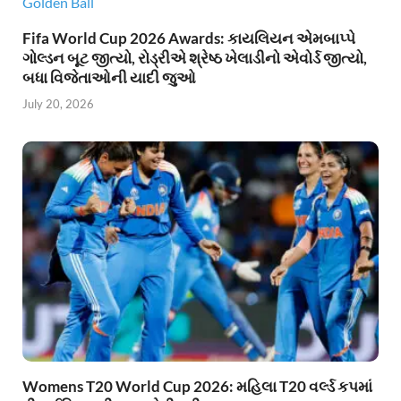
Fifa World Cup 2026 Awards: કાયલિયન એમબાપ્પે
ગોલ્ડન બૂટ જીત્યો, રોડ્રીએ શ્રેષ્ઠ ખેલાડીનો એવોર્ડ જીત્યો,
બધા વિજેતાઓની યાદી જુઓ
July 20, 2026
Womens T20 World Cup 2026: મહિલા T20 વર્લ્ડ કપમાં