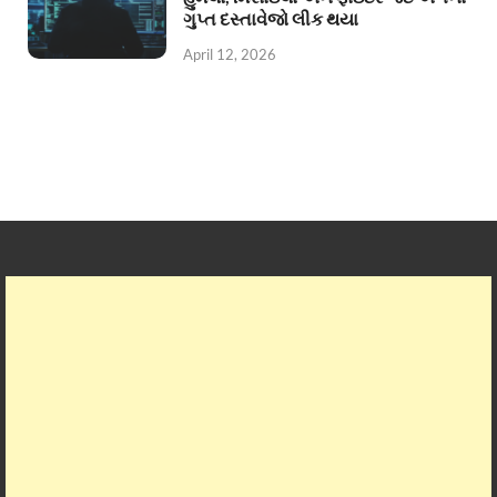
ગુપ્ત દસ્તાવેજો લીક થયા
April 12, 2026