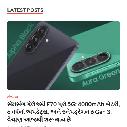
LATEST POSTS
મોબાઇલ
સેમસંગ ગેલેક્સી F70 પ્રો 5G: 6000mAh બેટરી,
6 વર્ષનાં અપડેટ્સ, અને સ્નેપડ્રેગન 6 Gen 3;
વેચાણ આજથી શરૂ થાય છે