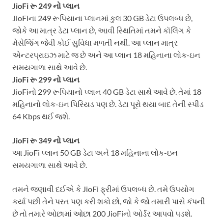
JioFi રૂ 249 નો પ્લાન
JioFiના 249 રૂપિયાના પ્લાનમાં કુલ 30 GB ડેટા ઉપલબ્ધ છે,
જોકે આ માત્ર ડેટા પ્લાન છે, આવી સ્થિતિમાં તમને કૉલિંગ કે
મેસેજિંગ જેવી કોઈ સુવિધા મળતી નથી. આ પ્લાન માત્ર
એન્ટરપ્રાઇઝ માટે જ છે અને આ પ્લાન 18 મહિનાના લોક-ઇન
સમયગાળા સાથે આવે છે.
JioFi રૂ 299 નો પ્લાન
JioFiનો 299 રૂપિયાનો પ્લાન 40 GB ડેટા સાથે આવે છે. તેમાં 18
મહિનાનો લોક-ઇન પિરિયડ પણ છે. ડેટા પૂરો થયા બાદ તેની સ્પીડ
64 Kbps થઈ જશે.
JioFi રૂ 349 નો પ્લાન
આ JioFi પ્લાન 50 GB ડેટા અને 18 મહિનાના લોક-ઇન
સમયગાળા સાથે આવે છે.
તમને જણાવી દઈએ કે JioFi ફ્રીમાં ઉપલબ્ધ છે. તમે ઉપયોગ
કર્યા પછી તેને પરત પણ કરી શકો છો, જો કે જો તમારી પાસે કંપની
છે તો તમારે ઓછામાં ઓછા 200 JioFiનો ઓર્ડર આપવો પડશે.