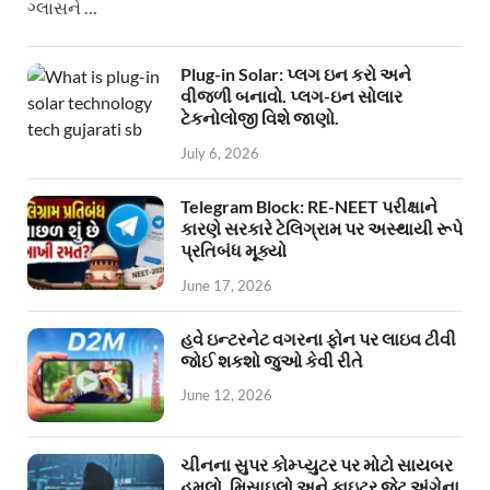
ગ્લાસને …
Plug-in Solar: પ્લગ ઇન કરો અને
વીજળી બનાવો. પ્લગ-ઇન સોલાર
ટેકનોલોજી વિશે જાણો.
July 6, 2026
Telegram Block: RE-NEET પરીક્ષાને
કારણે સરકારે ટેલિગ્રામ પર અસ્થાયી રૂપે
પ્રતિબંધ મૂક્યો
June 17, 2026
હવે ઇન્ટરનેટ વગરના ફોન પર લાઇવ ટીવી
જોઈ શકશો જુઓ કેવી રીતે
June 12, 2026
ચીનના સુપર કોમ્પ્યુટર પર મોટો સાયબર
હુમલો, મિસાઇલો અને ફાઇટર જેટ અંગેના