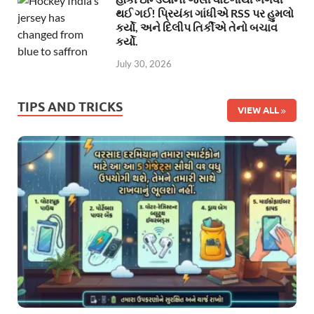
થઈ ગઈ! પ્રિયંકા ગાંધીએ RSS પર હુમલો
કર્યો, અને દિલીપ તિર્કીએ તેનો બચાવ
કર્યો.
July 30, 2026
TIPS AND TRICKS
VIEW ALL