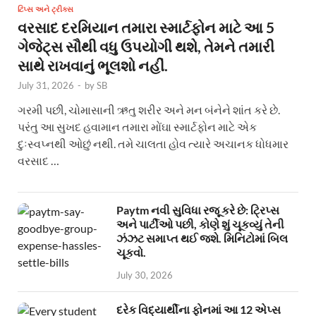
ટિપ્સ અને ટ્રીક્સ
વરસાદ દરમિયાન તમારા સ્માર્ટફોન માટે આ 5
ગેજેટ્સ સૌથી વધુ ઉપયોગી થશે, તેમને તમારી
સાથે રાખવાનું ભૂલશો નહીં.
July 31, 2026
-
by
SB
ગરમી પછી, ચોમાસાની ઋતુ શરીર અને મન બંનેને શાંત કરે છે.
પરંતુ આ સુખદ હવામાન તમારા મોંઘા સ્માર્ટફોન માટે એક
દુઃસ્વપ્નથી ઓછું નથી. તમે ચાલતા હોવ ત્યારે અચાનક ધોધમાર
વરસાદ …
Paytm નવી સુવિધા રજૂ કરે છે: ટ્રિપ્સ
અને પાર્ટીઓ પછી, કોણે શું ચૂકવ્યું તેની
ઝંઝટ સમાપ્ત થઈ જશે. મિનિટોમાં બિલ
ચૂકવો.
July 30, 2026
દરેક વિદ્યાર્થીના ફોનમાં આ 12 એપ્સ