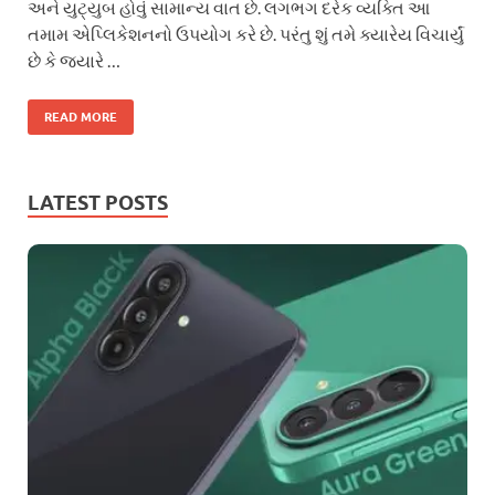
અને યુટ્યુબ હોવું સામાન્ય વાત છે. લગભગ દરેક વ્યક્તિ આ
તમામ એપ્લિકેશનનો ઉપયોગ કરે છે. પરંતુ શું તમે ક્યારેય વિચાર્યું
છે કે જ્યારે …
READ MORE
LATEST POSTS