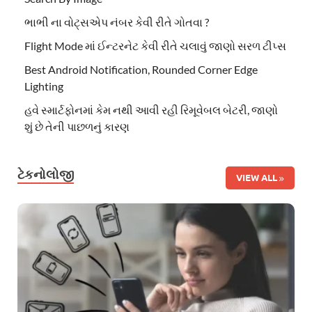
ભાભી ના વોટ્સએપ નંબર કેવી રીતે ગોતવા ?
Flight Mode માં ઈન્ટરનેટ કેવી રીતે ચલાવું જાણો સરળ ટીપ્સ
Best Android Notification, Rounded Corner Edge
Lighting
હવે સ્માર્ટફોનમાં કેમ નથી આવી રહી રિમૂવેબલ બેટરી, જાણો
શું છે તેની પાછળનું કારણ
ટેકનોલોજી
VIEW ALL