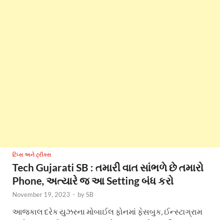
ટિપ્સ અને ટ્રીક્સ
Tech Gujarati SB : તમારી વાત સાંભળે છે તમારો
Phone, અત્યારે જ આ Setting બંધ કરો
November 19, 2023
-
by
SB
આજકાલ દરેક યુઝરના મોબાઈલ ફોનમાં ફેસબુક, ઈન્સ્ટાગ્રામ