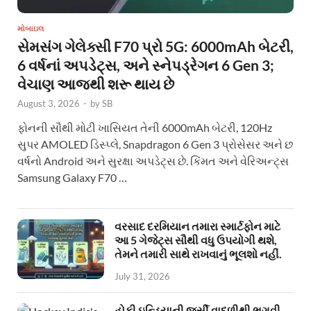
મોબાઇલ
સેમસંગ ગેલેક્સી F70 પ્રો 5G: 6000mAh બેટરી,
6 વર્ષનાં અપડેટ્સ, અને સ્નેપડ્રેગન 6 Gen 3;
વેચાણ આજથી શરૂ થાય છે
August 3, 2026
-
by
SB
ફોનની સૌથી મોટી ખાસિયત તેની 6000mAh બેટરી, 120Hz
સુપર AMOLED ડિસ્પ્લે, Snapdragon 6 Gen 3 પ્રોસેસર અને છ
વર્ષનો Android અને સુરક્ષા અપડેટ્સ છે. કિંમત અને વેરિઅન્ટ્સ
Samsung Galaxy F70 …
વરસાદ દરમિયાન તમારા સ્માર્ટફોન માટે
આ 5 ગેજેટ્સ સૌથી વધુ ઉપયોગી થશે,
તેમને તમારી સાથે રાખવાનું ભૂલશો નહીં.
July 31, 2026
હોકી ઇન્ડિયાની જર્સી વાદળીથી ભગવી