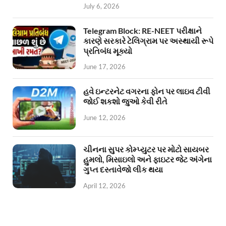
July 6, 2026
Telegram Block: RE-NEET પરીક્ષાને
કારણે સરકારે ટેલિગ્રામ પર અસ્થાયી રૂપે
પ્રતિબંધ મૂક્યો
June 17, 2026
હવે ઇન્ટરનેટ વગરના ફોન પર લાઇવ ટીવી
જોઈ શકશો જુઓ કેવી રીતે
June 12, 2026
ચીનના સુપર કોમ્પ્યુટર પર મોટો સાયબર
હુમલો, મિસાઇલો અને ફાઇટર જેટ અંગેના
ગુપ્ત દસ્તાવેજો લીક થયા
April 12, 2026