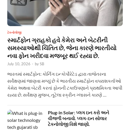
ટેકનોલોજી
સ્માર્ટફોન ગ્રાહકો હવે કેમેરા અને બેટરીની
સમસ્યાઓથી ચિંતિત છે, જેના કારણે ભારતીયો
નવા ફોન ખરીદવા મજબૂર થઈ રહ્યા છે.
July 10, 2026
-
by
SB
ભારતમાં સ્માર્ટફોન: કોર્નિંગ ઇન્કોર્પોરેટેડ દ્વારા તાજેતરના
સર્વેક્ષણમાં જાણવા મળ્યું છે કે ભારતીય સ્માર્ટફોન વપરાશકર્તાઓ
કેમેરા અથવા બેટરી કરતાં ફોનની ટકાઉપણાને પ્રાથમિકતા આપી
રહ્યા છે. સર્વેક્ષણ મુજબ, તૂટેલા સ્ક્રીન ગ્લાસને કારણે …
Plug-in Solar: પ્લગ ઇન કરો અને
વીજળી બનાવો. પ્લગ-ઇન સોલાર
ટેકનોલોજી વિશે જાણો.