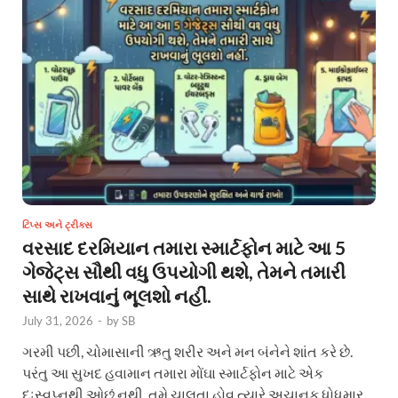
ટિપ્સ અને ટ્રીક્સ
વરસાદ દરમિયાન તમારા સ્માર્ટફોન માટે આ 5
ગેજેટ્સ સૌથી વધુ ઉપયોગી થશે, તેમને તમારી
સાથે રાખવાનું ભૂલશો નહીં.
July 31, 2026
-
by
SB
ગરમી પછી, ચોમાસાની ઋતુ શરીર અને મન બંનેને શાંત કરે છે.
પરંતુ આ સુખદ હવામાન તમારા મોંઘા સ્માર્ટફોન માટે એક
દુઃસ્વપ્નથી ઓછું નથી. તમે ચાલતા હોવ ત્યારે અચાનક ધોધમાર