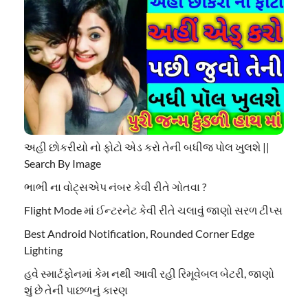
અહી છોકરીયો નો ફોટો એડ કરો તેની બધીજ પોલ ખુલશે ||
Search By Image
ભાભી ના વોટ્સએપ નંબર કેવી રીતે ગોતવા ?
Flight Mode માં ઈન્ટરનેટ કેવી રીતે ચલાવું જાણો સરળ ટીપ્સ
Best Android Notification, Rounded Corner Edge
Lighting
હવે સ્માર્ટફોનમાં કેમ નથી આવી રહી રિમૂવેબલ બેટરી, જાણો
શું છે તેની પાછળનું કારણ