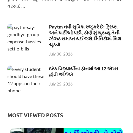
વરસાદ …
Paytm નવી સુવિધા રજૂ કરે છે: ટ્રિપ્સ
અને પાર્ટીઓ પછી, કોણે શું ચૂકવ્યું તેની
ઝંઝટ સમાપ્ત થઈ જશે. મિનિટોમાં બિલ
ચૂકવો.
July 30, 2026
દરેક વિદ્યાર્થીના ફોનમાં આ 12 એપ્સ
હોવી જોઈએ
July 25, 2026
MOST VIEWED POSTS