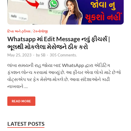
ટિપ્સ અને ટ્રીક્સ
/
ટેકનોલોજી
Whatsapp માં Edit Message નવું ફીચર્સ |
ભૂલથી મોકલેલા મેસેજને ઠીક કરો
May 25, 2023
-
by
SB
-
305 Comments.
લાંબા સમયની રાહ જોયા બાદ WhatsApp દ્વારા એડિટિંગ
ફંક્શન લોન્ચ કરવામાં આવ્યું છે. આ ફીચર એવા લોકો માટે છે જે
વોટ્સએપ પર ફેક મેસેજ મોકલે છે. આવા સંદેશાઓને કાઢી
નાખવાને …
READ MORE
LATEST POSTS