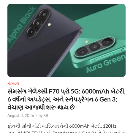
મોબાઇલ
સેમસંગ ગેલેક્સી F70 પ્રો 5G: 6000mAh બેટરી,
6 વર્ષનાં અપડેટ્સ, અને સ્નેપડ્રેગન 6 Gen 3;
વેચાણ આજથી શરૂ થાય છે
August 3, 2026
-
by
SB
ફોનની સૌથી મોટી ખાસિયત તેની 6000mAh બેટરી, 120Hz
સુપર AMOLED ડિસ્પ્લે, Snapdragon 6 Gen 3 પ્રોસેસર અને છ