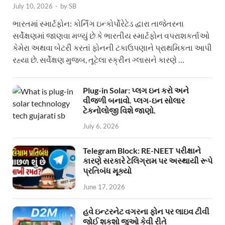
July 10, 2026
-
by
SB
ભારતમાં સ્માર્ટફોન: કોર્નિંગ ઇન્કોર્પોરેટેડ દ્વારા તાજેતરના
સર્વેક્ષણમાં જાણવા મળ્યું છે કે ભારતીય સ્માર્ટફોન વપરાશકર્તાઓ
કેમેરા અથવા બેટરી કરતાં ફોનની ટકાઉપણાને પ્રાથમિકતા આપી
રહ્યા છે. સર્વેક્ષણ મુજબ, તૂટેલા સ્ક્રીન ગ્લાસને કારણે …
Plug-in Solar: પ્લગ ઇન કરો અને
વીજળી બનાવો. પ્લગ-ઇન સોલાર
ટેકનોલોજી વિશે જાણો.
July 6, 2026
Telegram Block: RE-NEET પરીક્ષાને
કારણે સરકારે ટેલિગ્રામ પર અસ્થાયી રૂપે
પ્રતિબંધ મૂક્યો
June 17, 2026
હવે ઇન્ટરનેટ વગરના ફોન પર લાઇવ ટીવી
જોઈ શકશો જુઓ કેવી રીતે