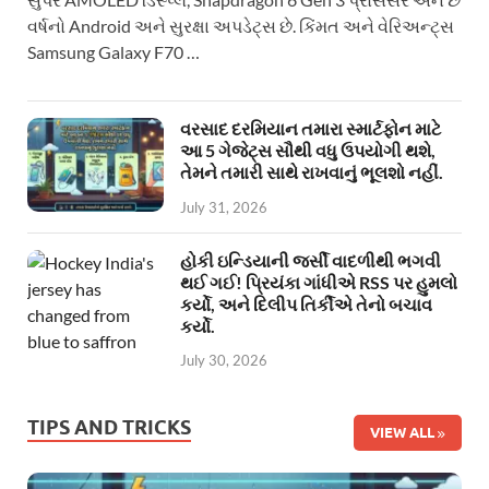
વર્ષનો Android અને સુરક્ષા અપડેટ્સ છે. કિંમત અને વેરિઅન્ટ્સ
Samsung Galaxy F70 …
વરસાદ દરમિયાન તમારા સ્માર્ટફોન માટે
આ 5 ગેજેટ્સ સૌથી વધુ ઉપયોગી થશે,
તેમને તમારી સાથે રાખવાનું ભૂલશો નહીં.
July 31, 2026
હોકી ઇન્ડિયાની જર્સી વાદળીથી ભગવી
થઈ ગઈ! પ્રિયંકા ગાંધીએ RSS પર હુમલો
કર્યો, અને દિલીપ તિર્કીએ તેનો બચાવ
કર્યો.
July 30, 2026
TIPS AND TRICKS
VIEW ALL