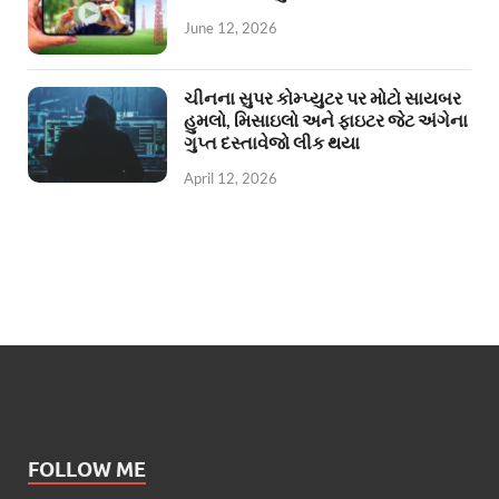
June 12, 2026
ચીનના સુપર કોમ્પ્યુટર પર મોટો સાયબર
હુમલો, મિસાઇલો અને ફાઇટર જેટ અંગેના
ગુપ્ત દસ્તાવેજો લીક થયા
April 12, 2026
FOLLOW ME