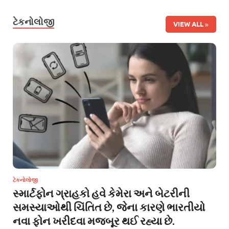
ટેકનોલોજી
VIEW ALL
ટેકનોલોજી
સ્માર્ટફોન ગ્રાહકો હવે કેમેરા અને બેટરીની
સમસ્યાઓથી ચિંતિત છે, જેના કારણે ભારતીયો
નવા ફોન ખરીદવા મજબૂર થઈ રહ્યા છે.