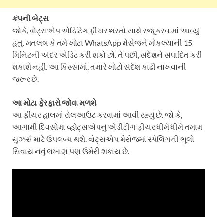
કંપની બેટ્સ
જોકે, વોટ્સએપ એડિટિંગ ફીચર શરતો સાથે રજૂ કરવામાં આવ્યું
હતું. મતલબ કે તમે ખોટા WhatsApp મેસેજને મોકલ્યાની 15
મિનિટની અંદર એડિટ કરી શકો છો. તે પછી, સંદેશને સંપાદિત કરી
શકાશે નહીં. આ કિસ્સામાં, તમારે ખોટો સંદેશ કાઢી નાખવાની
જરૂર છે.
આ મોટા ફેરફારો જોવા મળશે
આ ફીચર હાલમાં રોલઆઉટ કરવામાં આવી રહ્યું છે. જો કે,
આગામી દિવસોમાં વ્હોટ્સએપનું એડીટીંગ ફીચર ધીમે ધીમે તમામ
યુઝર્સ માટે ઉપલબ્ધ થશે. વોટ્સએપ મેસેજમાં સ્પેલિંગની ભૂલો
સિવાય નવું લખાણ પણ ઉમેરી શકાય છે.