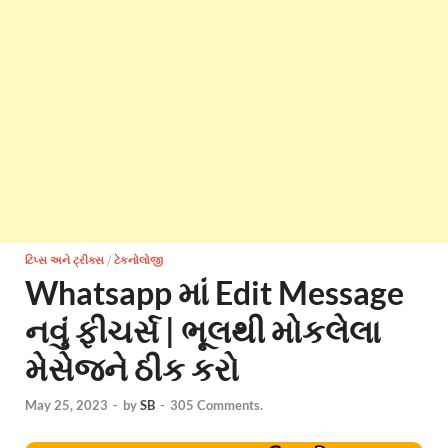
ટિપ્સ અને ટ્રીક્સ
/
ટેકનોલોજી
Whatsapp માં Edit Message
નવું ફીચર્સ | ભૂલથી મોકલેલા
મેસેજને ઠીક કરો
May 25, 2023
-
by
SB
-
305 Comments.