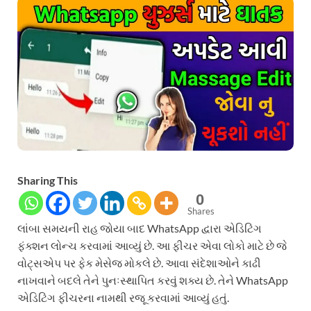
Sharing This
0
Shares
લાંબા સમયની રાહ જોયા બાદ WhatsApp દ્વારા એડિટિંગ
ફંક્શન લોન્ચ કરવામાં આવ્યું છે. આ ફીચર એવા લોકો માટે છે જે
વોટ્સએપ પર ફેક મેસેજ મોકલે છે. આવા સંદેશાઓને કાઢી
નાખવાને બદલે તેને પુનઃસ્થાપિત કરવું શક્ય છે. તેને WhatsApp
એડિટિંગ ફીચરના નામથી રજૂ કરવામાં આવ્યું હતું.