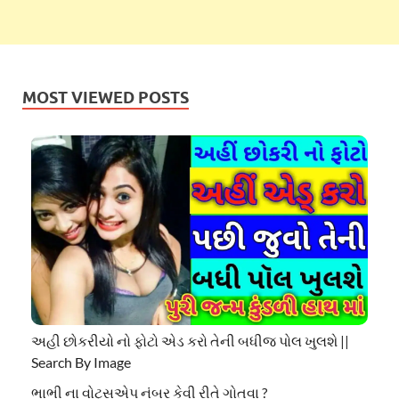
MOST VIEWED POSTS
અહી છોકરીયો નો ફોટો એડ કરો તેની બધીજ પોલ ખુલશે ||
Search By Image
ભાભી ના વોટ્સએપ નંબર કેવી રીતે ગોતવા ?