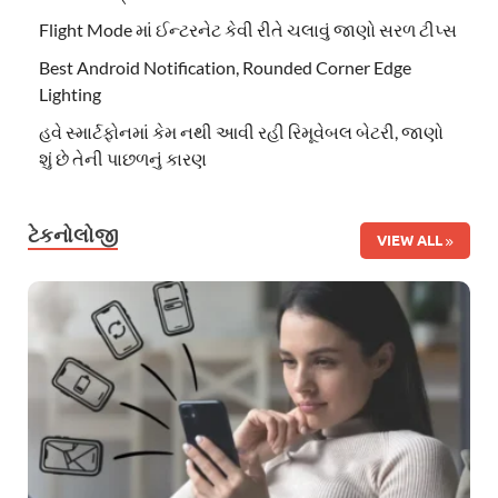
Flight Mode માં ઈન્ટરનેટ કેવી રીતે ચલાવું જાણો સરળ ટીપ્સ
Best Android Notification, Rounded Corner Edge
Lighting
હવે સ્માર્ટફોનમાં કેમ નથી આવી રહી રિમૂવેબલ બેટરી, જાણો
શું છે તેની પાછળનું કારણ
ટેકનોલોજી
VIEW ALL