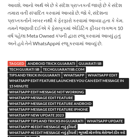
આવશે. આનો અર્થ એ છે કે સંદેશ પ્રાપ્તકર્તા જાણે છે કે સંદેશ
તમારા વતી સંપાદિત કરવામાં આવ્યો છે. જો કે, સંદેશના
પ્રાપ્તકર્તાને ખબર નથી કે ફેરફારો કરવામાં આવ્યા હતા કે કેમ.
તમને જણાવી દઈએ કે ફેસબુકમાં એડિટિંગ ફીચર લગભગ 10
વર્ષ પહેલા Meta Owned કંપની દ્વારા રજૂ કરવામાં આવ્યું હતું
અને હવે તેને WhatsAppમાં રજૂ કરવામાં આવ્યું છે.
TAGGED
ANDROID TRICK GUJARATI
GUJARATI SB
TECH GUJRATI SB
TECHGUJARATISB.COM
TIPS AND TRICK IN GUJARATI
WHATSAPP
WHATSAPP EDIT
WHATSAPP EDIT FEATURE LAUNCHES YOU CAN EDIT MESSAGE IN
15 MINUTE
WHATSAPP EDIT MESSAGE NOT WORKING
WHATSAPP MESSAGE EDIT FEATURE
WHATSAPP MESSAGE EDIT FEATURE ANDROID
WHATSAPP MESSAGE EDIT FEATURE IPHONE
WHATSAPP NEW UPDATE 2023
WHATSAPP TIPS AND TRICKS IN GUJARATI
WHATSAPP UPDATE
WHATSAPP માં EDIT MESSAGE નવું ફીચર્સ
WHATSAPP માં EDIT MESSAGE નવું ફીચર્સ | ભૂલથી મોકલેલા મેસેજને ઠીક કરો