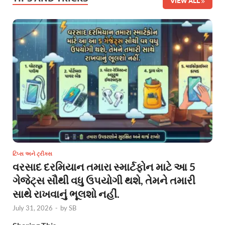
VIEW ALL
ટિપ્સ અને ટ્રીક્સ
વરસાદ દરમિયાન તમારા સ્માર્ટફોન માટે આ 5
ગેજેટ્સ સૌથી વધુ ઉપયોગી થશે, તેમને તમારી
સાથે રાખવાનું ભૂલશો નહીં.
July 31, 2026
-
by
SB