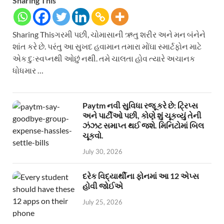
Sharing This
Sharing Thisગરમી પછી, ચોમાસાની ઋતુ શરીર અને મન બંનેને
શાંત કરે છે. પરંતુ આ સુખદ હવામાન તમારા મોંઘા સ્માર્ટફોન માટે
એક દુઃસ્વપ્નથી ઓછું નથી. તમે ચાલતા હોવ ત્યારે અચાનક
ધોધમાર …
Paytm નવી સુવિધા રજૂ કરે છે: ટ્રિપ્સ
અને પાર્ટીઓ પછી, કોણે શું ચૂકવ્યું તેની
ઝંઝટ સમાપ્ત થઈ જશે. મિનિટોમાં બિલ
ચૂકવો.
July 30, 2026
દરેક વિદ્યાર્થીના ફોનમાં આ 12 એપ્સ
હોવી જોઈએ
July 25, 2026