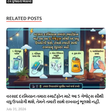
ટેક ગુજરાતી એસબી
RELATED POSTS
વરસાદ દરમિયાન તમારા સ્માર્ટફોન માટે આ 5 ગેજેટ્સ સૌથી
વધુ ઉપયોગી થશે, તેમને તમારી સાથે રાખવાનું ભૂલશો નહીં.
July 31, 2026