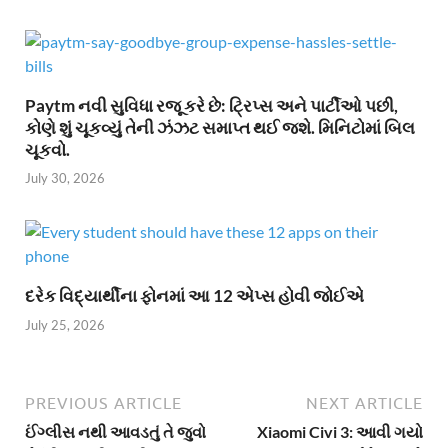
Paytm નવી સુવિધા રજૂ કરે છે: ટ્રિપ્સ અને પાર્ટીઓ પછી,
કોણે શું ચૂકવ્યું તેની ઝંઝટ સમાપ્ત થઈ જશે. મિનિટોમાં બિલ
ચૂકવો.
July 30, 2026
દરેક વિદ્યાર્થીના ફોનમાં આ 12 એપ્સ હોવી જોઈએ
July 25, 2026
PREVIOUS ARTICLE
NEXT ARTICLE
ઈંગ્લીસ નથી આવડતું તે જુવો
Xiaomi Civi 3: આવી ગયો