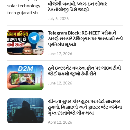
વીજળી બનાવો. પ્લગ-ઇન સોલાર
ટેકનોલોજી વિશે જાણો.
July 6, 2026
Telegram Block: RE-NEET પરીક્ષાને
કારણે સરકારે ટેલિગ્રામ પર અસ્થાયી રૂપે
પ્રતિબંધ મૂક્યો
June 17, 2026
હવે ઇન્ટરનેટ વગરના ફોન પર લાઇવ ટીવી
જોઈ શકશો જુઓ કેવી રીતે
June 12, 2026
ચીનના સુપર કોમ્પ્યુટર પર મોટો સાયબર
હુમલો, મિસાઇલો અને ફાઇટર જેટ અંગેના
ગુપ્ત દસ્તાવેજો લીક થયા
April 12, 2026