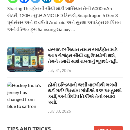
Sharing Thisફોનની સૌથી મોટી ખાસિયત તેની 6000mAh
બેટરી, 120Hz સુપર AMOLED ડિસ્પ્લે, Snapdragon 6 Gen 3
પ્રોસેસર અને છ વર્ષનો Android અને સુરક્ષા અપડેટ્સ છે. કિંમત
અને વેરિઅન્ટ્સ Samsung Galaxy …
વરસાદ દરમિયાન તમારા સ્માર્ટફોન માટે
આ 5 ગેજેટ્સ સૌથી વધુ ઉપયોગી થશે,
તેમને તમારી સાથે રાખવાનું ભૂલશો નહીં.
July 31, 2026
હોકી ઇન્ડિયાની જર્સી વાદળીથી ભગવી
થઈ ગઈ! પ્રિયંકા ગાંધીએ RSS પર હુમલો
કર્યો, અને દિલીપ તિર્કીએ તેનો બચાવ
કર્યો.
July 30, 2026
TIPS AND TRICKS