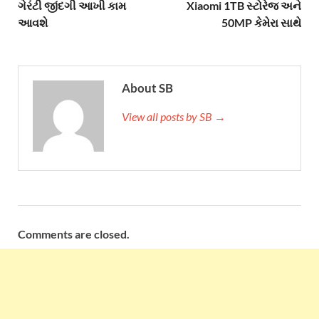
ગેરંટી જીંદગી આખી કામ
Xiaomi 1TB સ્ટોરેજ અને
આવશે
50MP કેમેરા સાથે
About SB
View all posts by SB →
Comments are closed.