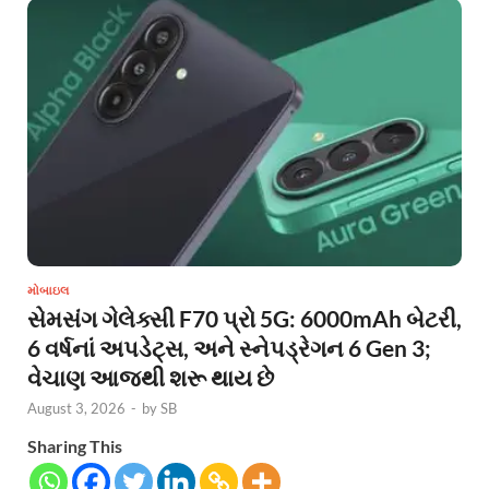
મોબાઇલ
સેમસંગ ગેલેક્સી F70 પ્રો 5G: 6000mAh બેટરી,
6 વર્ષનાં અપડેટ્સ, અને સ્નેપડ્રેગન 6 Gen 3;
વેચાણ આજથી શરૂ થાય છે
August 3, 2026
-
by
SB
Sharing This