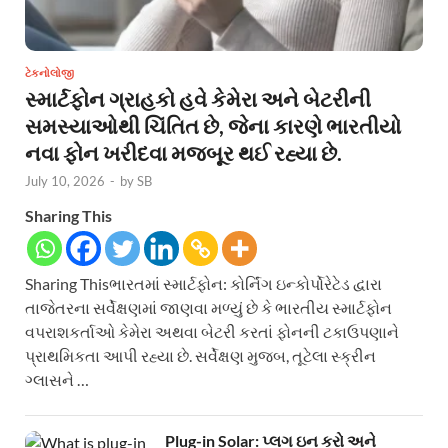
ટેકનોલોજી
સ્માર્ટફોન ગ્રાહકો હવે કેમેરા અને બેટરીની
સમસ્યાઓથી ચિંતિત છે, જેના કારણે ભારતીયો
નવા ફોન ખરીદવા મજબૂર થઈ રહ્યા છે.
July 10, 2026
-
by
SB
Sharing This
Sharing Thisભારતમાં સ્માર્ટફોન: કોર્નિંગ ઇન્કોર્પોરેટેડ દ્વારા
તાજેતરના સર્વેક્ષણમાં જાણવા મળ્યું છે કે ભારતીય સ્માર્ટફોન
વપરાશકર્તાઓ કેમેરા અથવા બેટરી કરતાં ફોનની ટકાઉપણાને
પ્રાથમિકતા આપી રહ્યા છે. સર્વેક્ષણ મુજબ, તૂટેલા સ્ક્રીન
ગ્લાસને …
Plug-in Solar: પ્લગ ઇન કરો અને