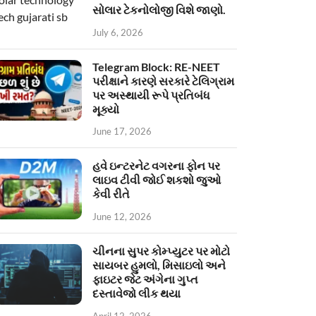
સોલાર ટેકનોલોજી વિશે જાણો.
July 6, 2026
Telegram Block: RE-NEET
પરીક્ષાને કારણે સરકારે ટેલિગ્રામ
પર અસ્થાયી રૂપે પ્રતિબંધ
મૂક્યો
June 17, 2026
હવે ઇન્ટરનેટ વગરના ફોન પર
લાઇવ ટીવી જોઈ શકશો જુઓ
કેવી રીતે
June 12, 2026
ચીનના સુપર કોમ્પ્યુટર પર મોટો
સાયબર હુમલો, મિસાઇલો અને
ફાઇટર જેટ અંગેના ગુપ્ત
દસ્તાવેજો લીક થયા
April 12, 2026