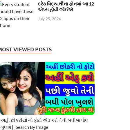
દરેક વિદ્યાર્થીના ફોનમાં આ 12
એપ્સ હોવી જોઈએ
July 25, 2026
MOST VIEWED POSTS
અહી છોકરીયો નો ફોટો એડ કરો તેની બધીજ પોલ
ખુલશે || Search By Image