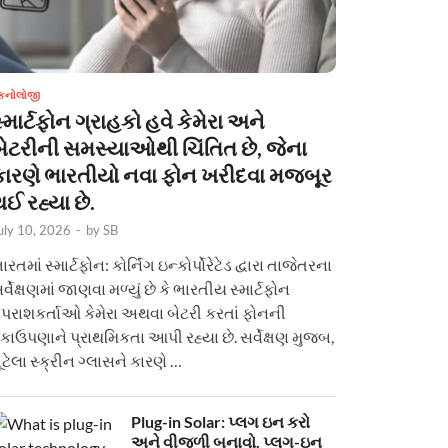
ેકનોલોજી
્માર્ટફોન ગ્રાહકો હવે કેમેરા અને
બેટરીની સમસ્યાઓથી ચિંતિત છે, જેના
કારણે ભારતીયો નવા ફોન ખરીદવા મજબૂર
ઈ રહ્યા છે.
uly 10, 2026
-
by
SB
ારતમાં સ્માર્ટફોન: કોર્નિંગ ઇન્કોર્પોરેટેડ દ્વારા તાજેતરના
ર્વેક્ષણમાં જાણવા મળ્યું છે કે ભારતીય સ્માર્ટફોન
પરાશકર્તાઓ કેમેરા અથવા બેટરી કરતાં ફોનની
કાઉપણાને પ્રાથમિકતા આપી રહ્યા છે. સર્વેક્ષણ મુજબ,
ૂટેલા સ્ક્રીન ગ્લાસને કારણે …
Plug-in Solar: પ્લગ ઇન કરો
અને વીજળી બનાવો. પ્લગ-ઇન