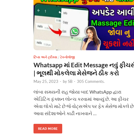
ટિપ્સ અને ટ્રીક્સ
/
ટેકનોલોજી
Whatsapp માં Edit Message નવું ફીચર્
| ભૂલથી મોકલેલા મેસેજને ઠીક કરો
May 25, 2023
-
by
SB
-
305 Comments.
લાંબા સમયની રાહ જોયા બાદ WhatsApp દ્વારા
એડિટિંગ ફંક્શન લોન્ચ કરવામાં આવ્યું છે. આ ફીચર
એવા લોકો માટે છે જે વોટ્સએપ પર ફેક મેસેજ મોકલે છે
આવા સંદેશાઓને કાઢી નાખવાને …
READ MORE