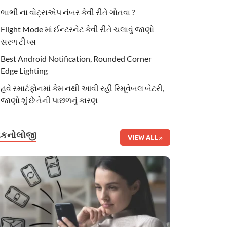
ભાભી ના વોટ્સએપ નંબર કેવી રીતે ગોતવા ?
Flight Mode માં ઈન્ટરનેટ કેવી રીતે ચલાવું જાણો
સરળ ટીપ્સ
Best Android Notification, Rounded Corner
Edge Lighting
હવે સ્માર્ટફોનમાં કેમ નથી આવી રહી રિમૂવેબલ બેટરી,
જાણો શું છે તેની પાછળનું કારણ
ટેકનોલોજી
VIEW ALL