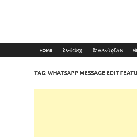
HOME
ટેકનોલોજી
ટિપ્સ અને ટ્રીક્સ
મ
TAG:
WHATSAPP MESSAGE EDIT FEAT