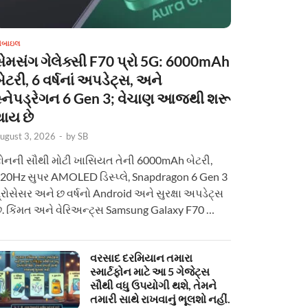
ોબાઇલ
સેમસંગ ગેલેક્સી F70 પ્રો 5G: 6000mAh
ેટરી, 6 વર્ષનાં અપડેટ્સ, અને
સ્નેપડ્રેગન 6 Gen 3; વેચાણ આજથી શરૂ
થાય છે
ugust 3, 2026
-
by
SB
ોનની સૌથી મોટી ખાસિયત તેની 6000mAh બેટરી,
20Hz સુપર AMOLED ડિસ્પ્લે, Snapdragon 6 Gen 3
્રોસેસર અને છ વર્ષનો Android અને સુરક્ષા અપડેટ્સ
ે. કિંમત અને વેરિઅન્ટ્સ Samsung Galaxy F70 …
વરસાદ દરમિયાન તમારા
સ્માર્ટફોન માટે આ 5 ગેજેટ્સ
સૌથી વધુ ઉપયોગી થશે, તેમને
તમારી સાથે રાખવાનું ભૂલશો નહીં.