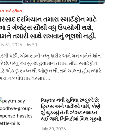
િપ્સ અને ટ્રીક્સ
વરસાદ દરમિયાન તમારા સ્માર્ટફોન માટે
આ 5 ગેજેટ્સ સૌથી વધુ ઉપયોગી થશે,
ેમને તમારી સાથે રાખવાનું ભૂલશો નહીં.
uly 31, 2026
-
by
SB
રમી પછી, ચોમાસાની ઋતુ શરીર અને મન બંનેને શાંત
રે છે. પરંતુ આ સુખદ હવામાન તમારા મોંઘા સ્માર્ટફોન
ાટે એક દુઃસ્વપ્નથી ઓછું નથી. તમે ચાલતા હોવ ત્યારે
ચાનક ધોધમાર વરસાદ …
Paytm નવી સુવિધા રજૂ કરે છે:
ટ્રિપ્સ અને પાર્ટીઓ પછી, કોણે
શું ચૂકવ્યું તેની ઝંઝટ સમાપ્ત
થઈ જશે. મિનિટોમાં બિલ ચૂકવો.
July 30, 2026