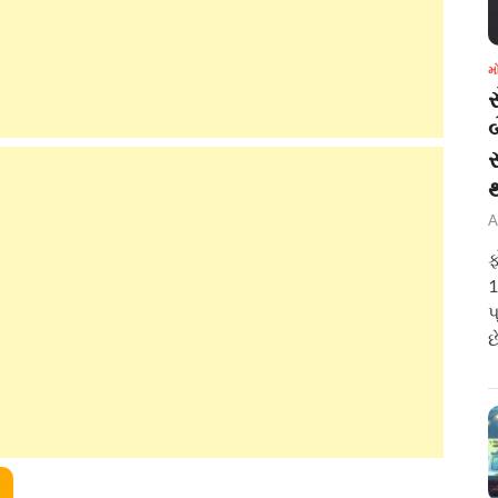
મ
બ
A
ફ
1
પ
છ