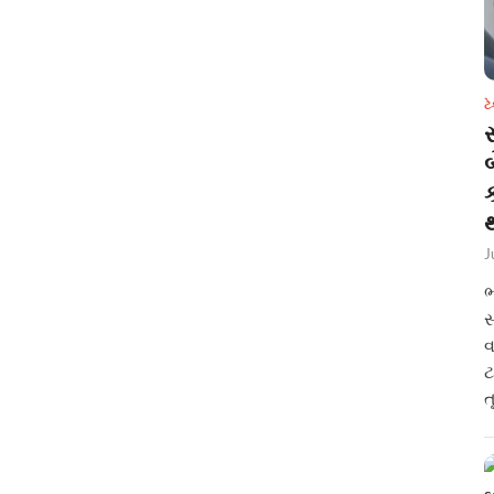
ટ
સ
થ
J
ભ
સ
વ
ટ
ત