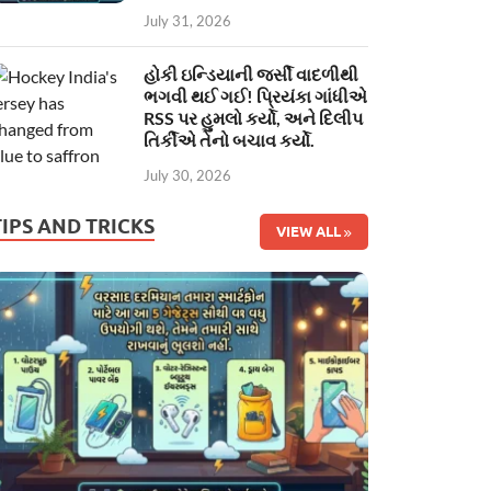
July 31, 2026
હોકી ઇન્ડિયાની જર્સી વાદળીથી
ભગવી થઈ ગઈ! પ્રિયંકા ગાંધીએ
RSS પર હુમલો કર્યો, અને દિલીપ
તિર્કીએ તેનો બચાવ કર્યો.
July 30, 2026
TIPS AND TRICKS
VIEW ALL