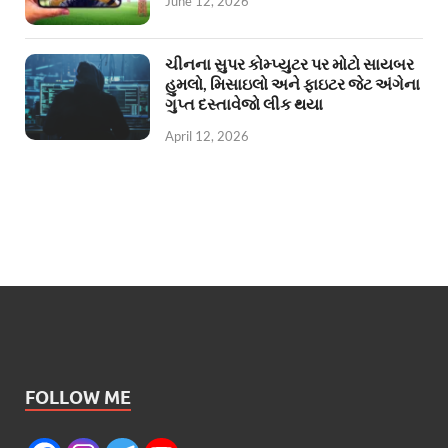
June 12, 2026
ચીનના સુપર કોમ્પ્યુટર પર મોટો સાયબર
હુમલો, મિસાઇલો અને ફાઇટર જેટ અંગેના
ગુપ્ત દસ્તાવેજો લીક થયા
April 12, 2026
FOLLOW ME