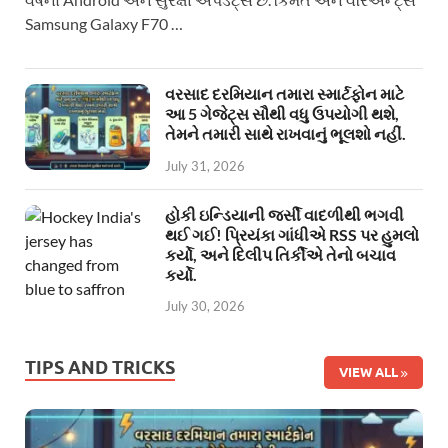
Samsung Galaxy F70 …
વરસાદ દરમિયાન તમારા સ્માર્ટફોન માટે
આ 5 ગેજેટ્સ સૌથી વધુ ઉપયોગી થશે,
તેમને તમારી સાથે રાખવાનું ભૂલશો નહીં.
July 31, 2026
હોકી ઇન્ડિયાની જર્સી વાદળીથી ભગવી
થઈ ગઈ! પ્રિયંકા ગાંધીએ RSS પર હુમલો
કર્યો, અને દિલીપ તિર્કીએ તેનો બચાવ
કર્યો.
July 30, 2026
TIPS AND TRICKS
VIEW ALL