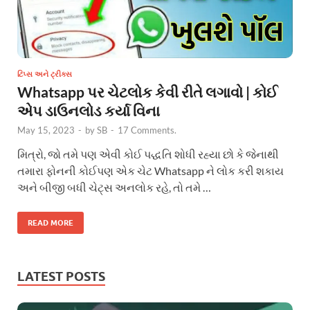
ટિપ્સ અને ટ્રીક્સ
Whatsapp પર ચેટલોક કેવી રીતે લગાવો | કોઈ
એપ ડાઉનલોડ કર્યા વિના
May 15, 2023
-
by
SB
-
17 Comments.
મિત્રો, જો તમે પણ એવી કોઈ પદ્ધતિ શોધી રહ્યા છો કે જેનાથી
તમારા ફોનની કોઈપણ એક ચેટ Whatsapp ને લોક કરી શકાય
અને બીજી બધી ચેટ્સ અનલોક રહે, તો તમે …
READ MORE
LATEST POSTS