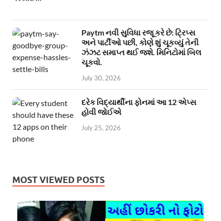
Paytm નવી સુવિધા રજૂ કરે છે: ટ્રિપ્સ
અને પાર્ટીઓ પછી, કોણે શું ચૂકવ્યું તેની
ઝંઝટ સમાપ્ત થઈ જશે. મિનિટોમાં બિલ
ચૂકવો.
July 30, 2026
દરેક વિદ્યાર્થીના ફોનમાં આ 12 એપ્સ
હોવી જોઈએ
July 25, 2026
MOST VIEWED POSTS