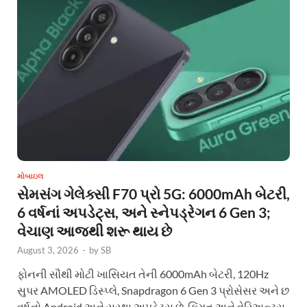
મોબાઇલ
સેમસંગ ગેલેક્સી F70 પ્રો 5G: 6000mAh બેટરી,
6 વર્ષનાં અપડેટ્સ, અને સ્નેપડ્રેગન 6 Gen 3;
વેચાણ આજથી શરૂ થાય છે
August 3, 2026
-
by
SB
ફોનની સૌથી મોટી ખાસિયત તેની 6000mAh બેટરી, 120Hz
સુપર AMOLED ડિસ્પ્લે, Snapdragon 6 Gen 3 પ્રોસેસર અને છ
વર્ષનો Android અને સુરક્ષા અપડેટ્સ છે. કિંમત અને વેરિઅન્ટ્સ