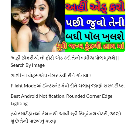
અહી છોકરીયો નો ફોટો એડ કરો તેની બધીજ પોલ ખુલશે ||
Search By Image
ભાભી ના વોટ્સએપ નંબર કેવી રીતે ગોતવા ?
Flight Mode માં ઈન્ટરનેટ કેવી રીતે ચલાવું જાણો સરળ ટીપ્સ
Best Android Notification, Rounded Corner Edge
Lighting
હવે સ્માર્ટફોનમાં કેમ નથી આવી રહી રિમૂવેબલ બેટરી, જાણો
શું છે તેની પાછળનું કારણ