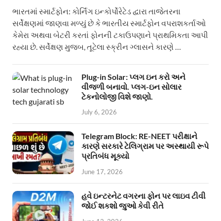
ભારતમાં સ્માર્ટફોન: કોર્નિંગ ઇન્કોર્પોરેટેડ દ્વારા તાજેતરના
સર્વેક્ષણમાં જાણવા મળ્યું છે કે ભારતીય સ્માર્ટફોન વપરાશકર્તાઓ
કેમેરા અથવા બેટરી કરતાં ફોનની ટકાઉપણાને પ્રાથમિકતા આપી
રહ્યા છે. સર્વેક્ષણ મુજબ, તૂટેલા સ્ક્રીન ગ્લાસને કારણે …
Plug-in Solar: પ્લગ ઇન કરો અને
વીજળી બનાવો. પ્લગ-ઇન સોલાર
ટેકનોલોજી વિશે જાણો.
July 6, 2026
Telegram Block: RE-NEET પરીક્ષાને
કારણે સરકારે ટેલિગ્રામ પર અસ્થાયી રૂપે
પ્રતિબંધ મૂક્યો
June 17, 2026
હવે ઇન્ટરનેટ વગરના ફોન પર લાઇવ ટીવી
જોઈ શકશો જુઓ કેવી રીતે