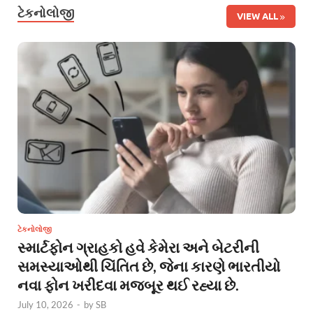
ટેકનોલોજી
VIEW ALL
ટેકનોલોજી
સ્માર્ટફોન ગ્રાહકો હવે કેમેરા અને બેટરીની
સમસ્યાઓથી ચિંતિત છે, જેના કારણે ભારતીયો
નવા ફોન ખરીદવા મજબૂર થઈ રહ્યા છે.
July 10, 2026
-
by
SB