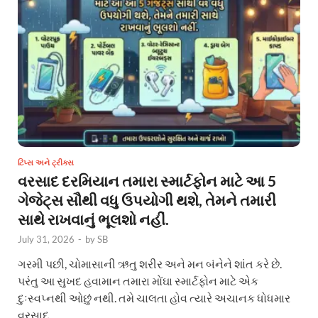
ટિપ્સ અને ટ્રીક્સ
વરસાદ દરમિયાન તમારા સ્માર્ટફોન માટે આ 5
ગેજેટ્સ સૌથી વધુ ઉપયોગી થશે, તેમને તમારી
સાથે રાખવાનું ભૂલશો નહીં.
July 31, 2026
-
by
SB
ગરમી પછી, ચોમાસાની ઋતુ શરીર અને મન બંનેને શાંત કરે છે.
પરંતુ આ સુખદ હવામાન તમારા મોંઘા સ્માર્ટફોન માટે એક
દુઃસ્વપ્નથી ઓછું નથી. તમે ચાલતા હોવ ત્યારે અચાનક ધોધમાર
વરસાદ …