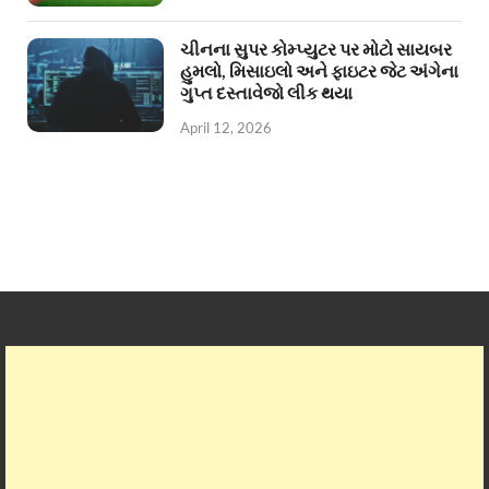
ચીનના સુપર કોમ્પ્યુટર પર મોટો સાયબર
હુમલો, મિસાઇલો અને ફાઇટર જેટ અંગેના
ગુપ્ત દસ્તાવેજો લીક થયા
April 12, 2026