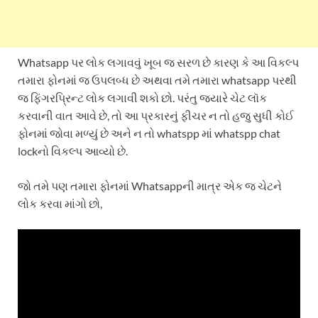
Whatsapp પર લોક લગાવવું ખૂબ જ સરળ છે કારણ કે આ વિકલ્પ
તમારા ફોનમાં જ ઉપલબ્ધ છે અથવા તમે તમારા whatsapp પરથી
જ ફિંગરપ્રિન્ટ લોક લગાવી શકો છો. પરંતુ જ્યારે ચેટ લૉક
કરવાની વાત આવે છે, તો આ પ્રકારનું ફીચર ન તો હજુ સુધી કોઈ
ફોનમાં જોવા મળ્યું છે અને ન તો whatspp માં whatspp chat
lockનો વિકલ્પ આવ્યો છે.
જો તમે પણ તમારા ફોનમાં Whatsappની માત્ર એક જ ચેટને
લોક કરવા માંગો છો,