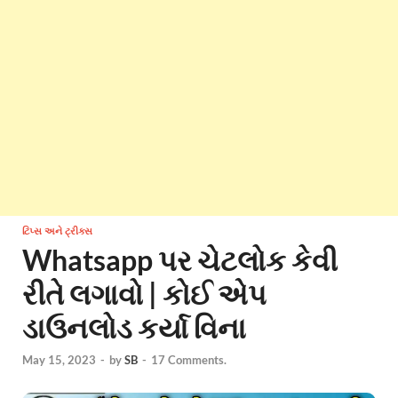
ટિપ્સ અને ટ્રીક્સ
Whatsapp પર ચેટલોક કેવી
રીતે લગાવો | કોઈ એપ
ડાઉનલોડ કર્યા વિના
May 15, 2023
-
by
SB
-
17 Comments.