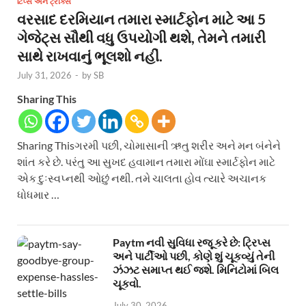
ટિપ્સ અને ટ્રીક્સ
વરસાદ દરમિયાન તમારા સ્માર્ટફોન માટે આ 5
ગેજેટ્સ સૌથી વધુ ઉપયોગી થશે, તેમને તમારી
સાથે રાખવાનું ભૂલશો નહીં.
July 31, 2026
-
by
SB
Sharing This
Sharing Thisગરમી પછી, ચોમાસાની ઋતુ શરીર અને મન બંનેને
શાંત કરે છે. પરંતુ આ સુખદ હવામાન તમારા મોંઘા સ્માર્ટફોન માટે
એક દુઃસ્વપ્નથી ઓછું નથી. તમે ચાલતા હોવ ત્યારે અચાનક
ધોધમાર …
Paytm નવી સુવિધા રજૂ કરે છે: ટ્રિપ્સ
અને પાર્ટીઓ પછી, કોણે શું ચૂકવ્યું તેની
ઝંઝટ સમાપ્ત થઈ જશે. મિનિટોમાં બિલ
ચૂકવો.
July 30, 2026