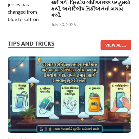
થઈ ગઈ! પ્રિયંકા ગાંધીએ RSS પર હુમલો
કર્યો, અને દિલીપ તિર્કીએ તેનો બચાવ
કર્યો.
July 30, 2026
TIPS AND TRICKS
VIEW ALL