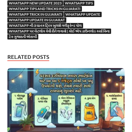
WHATSAPP NEW UPDATE 2023
WHATSAPP TIPS
WHATSAPP TIPS AND TRICKS IN GUJARATI
WHATSAPP TRICK IN GUJARATI
WHATSAPP UPDATE
WHATSAPP UPDATE IN GUJARAT
WHATSAPP ની ૩ ઘાતક ટ્રિક ખુલશે ગર્લફ્રેન્ડ પોલ
WHATSAPP પર ચેટલોક કેવી રીતે લગાવો | કોઈ એપ ડાઉનલોડ કર્યા વિના
ટેક ગુજરાતી એસબી
RELATED POSTS