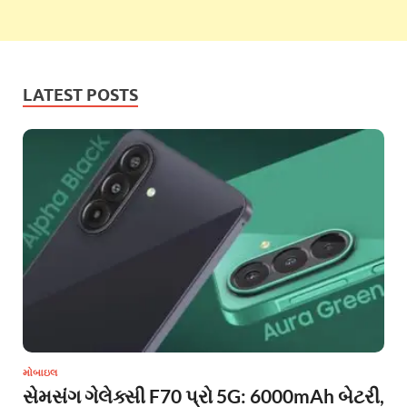
LATEST POSTS
મોબાઇલ
સેમસંગ ગેલેક્સી F70 પ્રો 5G: 6000mAh બેટરી,