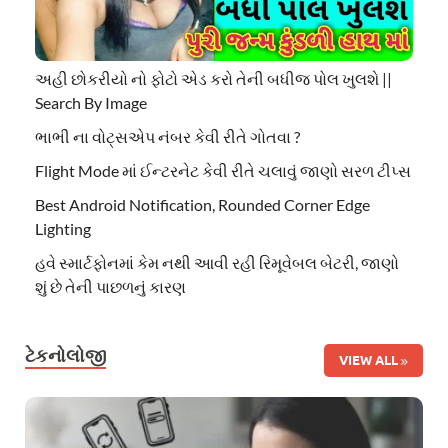
અહી છોકરીયો નો ફોટો એડ કરો તેની બધીજ પોલ ખુલશે ||
Search By Image
ભાભી ના વોટ્સએપ નંબર કેવી રીતે ગોતવા ?
Flight Mode માં ઈન્ટરનેટ કેવી રીતે ચલાવું જાણો સરળ ટીપ્સ
Best Android Notification, Rounded Corner Edge
Lighting
હવે સ્માર્ટફોનમાં કેમ નથી આવી રહી રિમૂવેબલ બેટરી, જાણો
શું છે તેની પાછળનું કારણ
ટેકનોલોજી
VIEW ALL