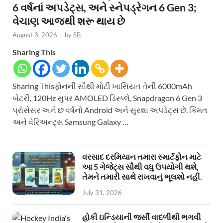
6 વર્ષનાં અપડેટ્સ, અને સ્નેપડ્રેગન 6 Gen 3;
વેચાણ આજથી શરૂ થાય છે
August 3, 2026
-
by
SB
Sharing This
Sharing Thisફોનની સૌથી મોટી ખાસિયત તેની 6000mAh
બેટરી, 120Hz સુપર AMOLED ડિસ્પ્લે, Snapdragon 6 Gen 3
પ્રોસેસર અને છ વર્ષનો Android અને સુરક્ષા અપડેટ્સ છે. કિંમત
અને વેરિઅન્ટ્સ Samsung Galaxy …
વરસાદ દરમિયાન તમારા સ્માર્ટફોન માટે
આ 5 ગેજેટ્સ સૌથી વધુ ઉપયોગી થશે,
તેમને તમારી સાથે રાખવાનું ભૂલશો નહીં.
July 31, 2026
હોકી ઇન્ડિયાની જર્સી વાદળીથી ભગવી