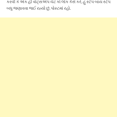
કરવી કે એક હી વોટ્સએપ ચેટ કો લોક કૈસે કરે, હું સ્ટેપ બાય સ્ટેપ
બધુ જણાવવા જઈ રહ્યો છું, પોસ્ટમાં રહો.