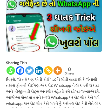
Sharing This
0
Shares
મિત્રો, જો તમે પણ એવી કોઈ પદ્ધતિ શોધી રહ્યા છો કે જેનાથી
તમારા ફોનની કોઈપણ એક ચેટ Whatsapp ને લોક કરી શકાય
અને બીજી બધી ચેટ્સ અનલોક રહે, તો તમે યોગ્ય જગ્યાએ છો,
આજે આ પોસ્ટમાં તમને મળશે Whatsapp પર ચેટ લોક કૈસે લગે,
whatsapp. પાર ચેટ લોક કૈસે લગતે હૈ, પર્સનલ ચેટ કેવી રીતે લોક