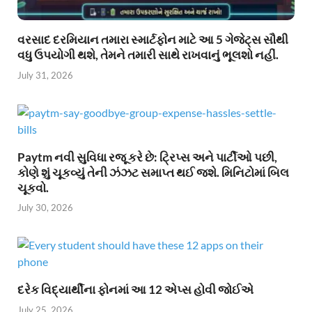
વરસાદ દરમિયાન તમારા સ્માર્ટફોન માટે આ 5 ગેજેટ્સ સૌથી
વધુ ઉપયોગી થશે, તેમને તમારી સાથે રાખવાનું ભૂલશો નહીં.
July 31, 2026
Paytm નવી સુવિધા રજૂ કરે છે: ટ્રિપ્સ અને પાર્ટીઓ પછી,
કોણે શું ચૂકવ્યું તેની ઝંઝટ સમાપ્ત થઈ જશે. મિનિટોમાં બિલ
ચૂકવો.
July 30, 2026
દરેક વિદ્યાર્થીના ફોનમાં આ 12 એપ્સ હોવી જોઈએ
July 25, 2026