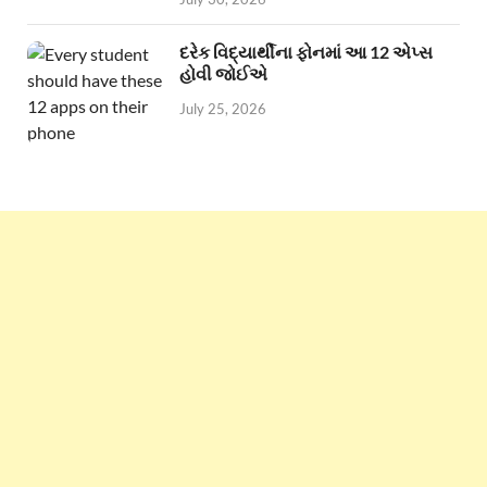
દરેક વિદ્યાર્થીના ફોનમાં આ 12 એપ્સ
હોવી જોઈએ
July 25, 2026