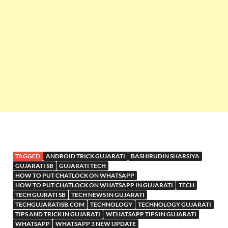
TAGGED
ANDROID TRICK GUJARATI
BASHIRUDIN SHARSIYA
GUJARATI SB
GUJARATI TECH
HOW TO PUT CHATLOCK ON WHATSAPP
HOW TO PUT CHATLOCK ON WHATSAPP IN GUJARATI
TECH
TECH GUJRATI SB
TECH NEWS IN GUJARATI
TECHGUJARATISB.COM
TECHNOLOGY
TECHNOLOGY GUJARATI
TIPS AND TRICK IN GUJARATI
WEHATSAPP TIPS IN GUJARATI
WHATSAPP
WHATSAPP 3 NEW UPDATE