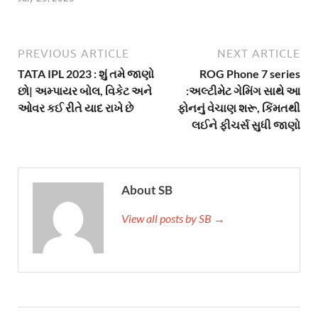
PREVIOUS ARTICLE
NEXT ARTICLE
TATA IPL 2023 : શું તમે જાણો
ROG Phone 7 series
છો| અમ્પાયર બોલ, વિકેટ અને
:અલ્ટીમેટ ગેમિંગ સાથે આ
ઓવર કઈ રીતે યાદ રાખે છે
ફોનનું વેચાણ શરૂ, કિંમતથી
લઈને ફીચર્સ સુધી જાણો
About SB
View all posts by SB →