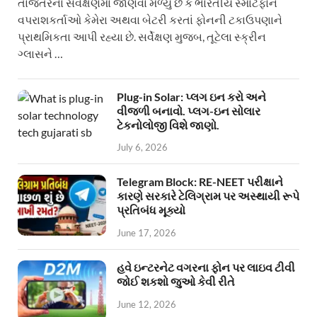
તાજેતરના સર્વેક્ષણમાં જાણવા મળ્યું છે કે ભારતીય સ્માર્ટફોન
વપરાશકર્તાઓ કેમેરા અથવા બેટરી કરતાં ફોનની ટકાઉપણાને
પ્રાથમિકતા આપી રહ્યા છે. સર્વેક્ષણ મુજબ, તૂટેલા સ્ક્રીન
ગ્લાસને …
Plug-in Solar: પ્લગ ઇન કરો અને
વીજળી બનાવો. પ્લગ-ઇન સોલાર
ટેકનોલોજી વિશે જાણો.
July 6, 2026
Telegram Block: RE-NEET પરીક્ષાને
કારણે સરકારે ટેલિગ્રામ પર અસ્થાયી રૂપે
પ્રતિબંધ મૂક્યો
June 17, 2026
હવે ઇન્ટરનેટ વગરના ફોન પર લાઇવ ટીવી
જોઈ શકશો જુઓ કેવી રીતે
June 12, 2026