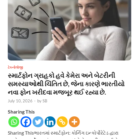
ટેકનોલોજી
સ્માર્ટફોન ગ્રાહકો હવે કેમેરા અને બેટરીની
સમસ્યાઓથી ચિંતિત છે, જેના કારણે ભારતીયો
નવા ફોન ખરીદવા મજબૂર થઈ રહ્યા છે.
July 10, 2026
-
by
SB
Sharing This
Sharing Thisભારતમાં સ્માર્ટફોન: કોર્નિંગ ઇન્કોર્પોરેટેડ દ્વારા