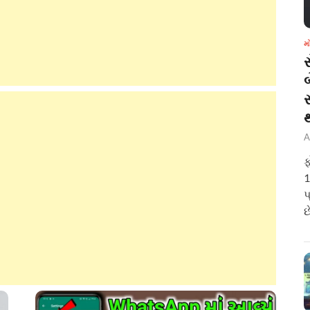
મ
બ
A
ફ
1
પ
છ