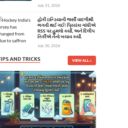
July 31, 2026
હોકી ઇન્ડિયાની જર્સી વાદળીથી
ભગવી થઈ ગઈ! પ્રિયંકા ગાંધીએ
RSS પર હુમલો કર્યો, અને દિલીપ
તિર્કીએ તેનો બચાવ કર્યો.
July 30, 2026
TIPS AND TRICKS
VIEW ALL