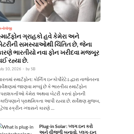
ેકનોલોજી
્માર્ટફોન ગ્રાહકો હવે કેમેરા અને
બેટરીની સમસ્યાઓથી ચિંતિત છે, જેના
કારણે ભારતીયો નવા ફોન ખરીદવા મજબૂર
ઈ રહ્યા છે.
uly 10, 2026
-
by
SB
ારતમાં સ્માર્ટફોન: કોર્નિંગ ઇન્કોર્પોરેટેડ દ્વારા તાજેતરના
ર્વેક્ષણમાં જાણવા મળ્યું છે કે ભારતીય સ્માર્ટફોન
પરાશકર્તાઓ કેમેરા અથવા બેટરી કરતાં ફોનની
કાઉપણાને પ્રાથમિકતા આપી રહ્યા છે. સર્વેક્ષણ મુજબ,
ૂટેલા સ્ક્રીન ગ્લાસને કારણે …
Plug-in Solar: પ્લગ ઇન કરો
અને વીજળી બનાવો. પ્લગ-ઇન