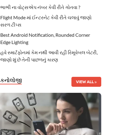
ભાભી ના વોટ્સએપ નંબર કેવી રીતે ગોતવા ?
Flight Mode માં ઈન્ટરનેટ કેવી રીતે ચલાવું જાણો
સરળ ટીપ્સ
Best Android Notification, Rounded Corner
Edge Lighting
હવે સ્માર્ટફોનમાં કેમ નથી આવી રહી રિમૂવેબલ બેટરી,
જાણો શું છે તેની પાછળનું કારણ
ટેકનોલોજી
VIEW ALL