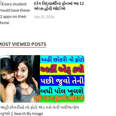
દરેક વિદ્યાર્થીના ફોનમાં આ 12
એપ્સ હોવી જોઈએ
July 25, 2026
MOST VIEWED POSTS
અહી છોકરીયો નો ફોટો એડ કરો તેની બધીજ પોલ
ખુલશે || Search By Image