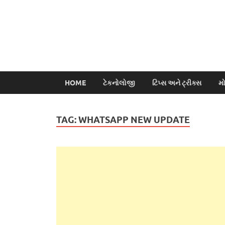
HOME
ટેકનોલોજી
ટિપ્સ અને ટ્રીક્સ
મ
TAG:
WHATSAPP NEW UPDATE