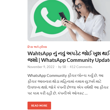
ટિપ્સ અને ટ્રીક્સ
WahtsApp નું નવું અપડેટ જોઈ ખુશ થઈ
જશો | WhatsApp Community Updat
November 9, 2022
-
by
SB
-
412 Comments.
WhatsApp Community ફીચર લોન્ચ કર્યું છે. આ
ફીચર આવનારા થોડા મહિનામાં તમામ યુઝર્સ માટે
ઉપલબ્ધ થશે. જોકે કંપની છેલ્લા એક વર્ષથી આ ફીચર
પર કામ કરી રહી છે. કંપનીએ ઓગસ્ટ …
READ MORE