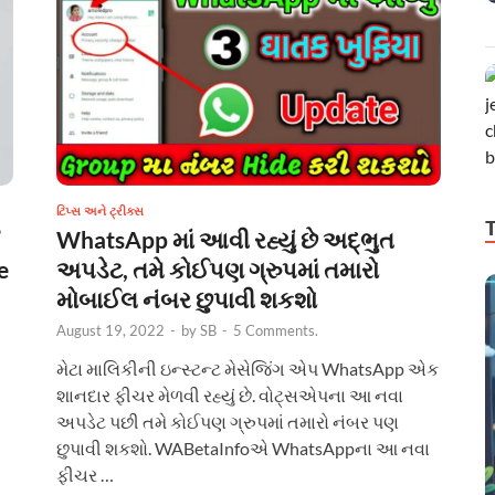
ટિપ્સ અને ટ્રીક્સ
WhatsApp માં આવી રહ્યું છે અદ્ભુત
e
અપડેટ, તમે કોઈપણ ગ્રુપમાં તમારો
મોબાઈલ નંબર છુપાવી શકશો
August 19, 2022
-
by
SB
-
5 Comments.
મેટા માલિકીની ઇન્સ્ટન્ટ મેસેજિંગ એપ WhatsApp એક
શાનદાર ફીચર મેળવી રહ્યું છે. વોટ્સએપના આ નવા
અપડેટ પછી તમે કોઈપણ ગ્રુપમાં તમારો નંબર પણ
છુપાવી શકશો. WABetaInfoએ WhatsAppના આ નવા
ફીચર …