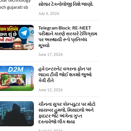
સોલાર ટેકનોલોજી વિશે જાણો.
July 6, 2026
Telegram Block: RE-NEET
પરીક્ષાને કારણે સરકારે ટેલિગ્રામ
પર અસ્થાયી રૂપે પ્રતિબંધ
મૂક્યો
June 17, 2026
હવે ઇન્ટરનેટ વગરના ફોન પર
લાઇવ ટીવી જોઈ શકશો જુઓ
કેવી રીતે
June 12, 2026
ચીનના સુપર કોમ્પ્યુટર પર મોટો
સાયબર હુમલો, મિસાઇલો અને
ફાઇટર જેટ અંગેના ગુપ્ત
દસ્તાવેજો લીક થયા
April 12, 2026