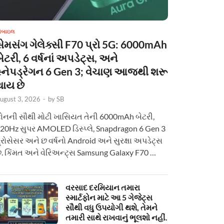
ોબાઇલ
સેમસંગ ગેલેક્સી F70 પ્રો 5G: 6000mAh
ેટરી, 6 વર્ષનાં અપડેટ્સ, અને
સ્નેપડ્રેગન 6 Gen 3; વેચાણ આજથી શરૂ
થાય છે
ugust 3, 2026
-
by
SB
ોનની સૌથી મોટી ખાસિયત તેની 6000mAh બેટરી,
20Hz સુપર AMOLED ડિસ્પ્લે, Snapdragon 6 Gen 3
્રોસેસર અને છ વર્ષનો Android અને સુરક્ષા અપડેટ્સ
ે. કિંમત અને વેરિઅન્ટ્સ Samsung Galaxy F70 …
વરસાદ દરમિયાન તમારા
સ્માર્ટફોન માટે આ 5 ગેજેટ્સ
સૌથી વધુ ઉપયોગી થશે, તેમને
તમારી સાથે રાખવાનું ભૂલશો નહીં.