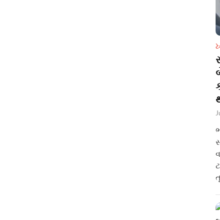
ટ
સ
થ
J
ભ
સ
વ
ટ
ત