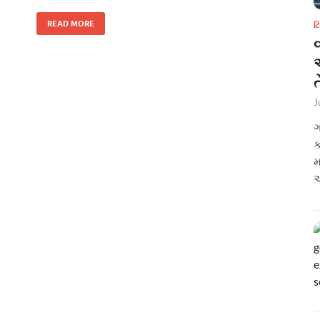
READ MORE
ટ
ત
J
ગ
ક
મ
અ