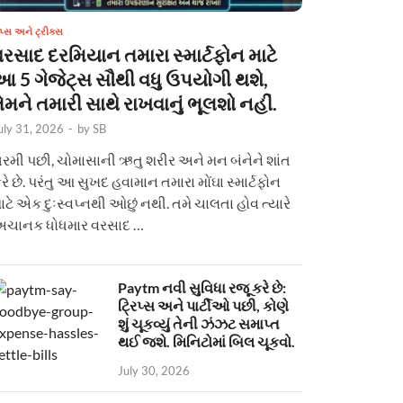
િપ્સ અને ટ્રીક્સ
વરસાદ દરમિયાન તમારા સ્માર્ટફોન માટે
આ 5 ગેજેટ્સ સૌથી વધુ ઉપયોગી થશે,
ેમને તમારી સાથે રાખવાનું ભૂલશો નહીં.
uly 31, 2026
-
by
SB
રમી પછી, ચોમાસાની ઋતુ શરીર અને મન બંનેને શાંત
રે છે. પરંતુ આ સુખદ હવામાન તમારા મોંઘા સ્માર્ટફોન
ાટે એક દુઃસ્વપ્નથી ઓછું નથી. તમે ચાલતા હોવ ત્યારે
ચાનક ધોધમાર વરસાદ …
Paytm નવી સુવિધા રજૂ કરે છે:
ટ્રિપ્સ અને પાર્ટીઓ પછી, કોણે
શું ચૂકવ્યું તેની ઝંઝટ સમાપ્ત
થઈ જશે. મિનિટોમાં બિલ ચૂકવો.
July 30, 2026