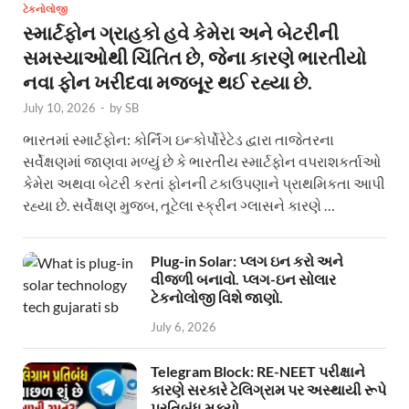
ટેકનોલોજી
સ્માર્ટફોન ગ્રાહકો હવે કેમેરા અને બેટરીની
સમસ્યાઓથી ચિંતિત છે, જેના કારણે ભારતીયો
નવા ફોન ખરીદવા મજબૂર થઈ રહ્યા છે.
July 10, 2026
-
by
SB
ભારતમાં સ્માર્ટફોન: કોર્નિંગ ઇન્કોર્પોરેટેડ દ્વારા તાજેતરના
સર્વેક્ષણમાં જાણવા મળ્યું છે કે ભારતીય સ્માર્ટફોન વપરાશકર્તાઓ
કેમેરા અથવા બેટરી કરતાં ફોનની ટકાઉપણાને પ્રાથમિકતા આપી
રહ્યા છે. સર્વેક્ષણ મુજબ, તૂટેલા સ્ક્રીન ગ્લાસને કારણે …
Plug-in Solar: પ્લગ ઇન કરો અને
વીજળી બનાવો. પ્લગ-ઇન સોલાર
ટેકનોલોજી વિશે જાણો.
July 6, 2026
Telegram Block: RE-NEET પરીક્ષાને
કારણે સરકારે ટેલિગ્રામ પર અસ્થાયી રૂપે
પ્રતિબંધ મૂક્યો