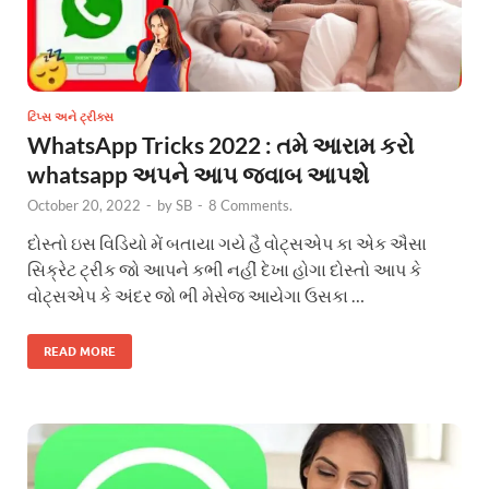
ટિપ્સ અને ટ્રીક્સ
WhatsApp Tricks 2022 : તમે આરામ કરો
whatsapp અપને આપ જવાબ આપશે
October 20, 2022
-
by
SB
-
8 Comments.
દોસ્તો ઇસ વિડિયો મેં બતાયા ગયે હૈ વોટ્સએપ કા એક ઐસા
સિક્રેટ ટ્રીક જો આપને કભી નહીં દેખા હોગા દોસ્તો આપ કે
વોટ્સએપ કે અંદર જો ભી મેસેજ આયેગા ઉસકા …
READ MORE