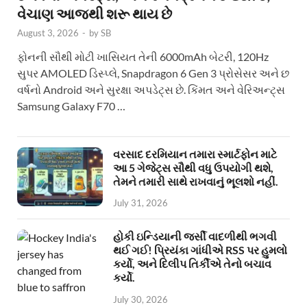
વેચાણ આજથી શરૂ થાય છે
August 3, 2026
-
by
SB
ફોનની સૌથી મોટી ખાસિયત તેની 6000mAh બેટરી, 120Hz
સુપર AMOLED ડિસ્પ્લે, Snapdragon 6 Gen 3 પ્રોસેસર અને છ
વર્ષનો Android અને સુરક્ષા અપડેટ્સ છે. કિંમત અને વેરિઅન્ટ્સ
Samsung Galaxy F70 …
વરસાદ દરમિયાન તમારા સ્માર્ટફોન માટે
આ 5 ગેજેટ્સ સૌથી વધુ ઉપયોગી થશે,
તેમને તમારી સાથે રાખવાનું ભૂલશો નહીં.
July 31, 2026
હોકી ઇન્ડિયાની જર્સી વાદળીથી ભગવી
થઈ ગઈ! પ્રિયંકા ગાંધીએ RSS પર હુમલો
કર્યો, અને દિલીપ તિર્કીએ તેનો બચાવ
કર્યો.
July 30, 2026