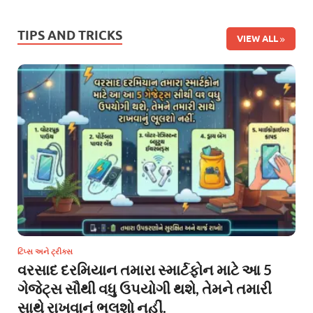
TIPS AND TRICKS
VIEW ALL
ટિપ્સ અને ટ્રીક્સ
વરસાદ દરમિયાન તમારા સ્માર્ટફોન માટે આ 5
ગેજેટ્સ સૌથી વધુ ઉપયોગી થશે, તેમને તમારી
સાથે રાખવાનું ભૂલશો નહીં.