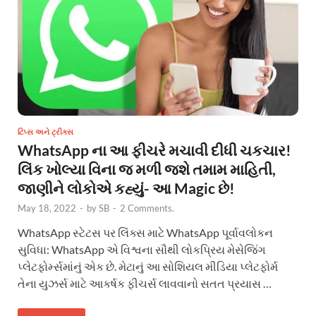
ટિપ્સ અને ટ્રીક્સ
WhatsApp ના આ ફીચરે મચાવી દીધી ચકચાર!
લિંક ખોલ્યા વિના જ મળી જશે તમામ માહિતી,
જાણીને લોકોએ કહ્યું- આ Magic છે!
May 18, 2022
-
by
SB
-
2 Comments.
WhatsApp સ્ટેટસ પર લિંક્સ માટે WhatsApp પૂર્વાવલોકન
સુવિધા: WhatsApp એ વિશ્વના સૌથી લોકપ્રિય મેસેજિંગ
પ્લેટફોર્મ્સમાંનું એક છે. મેટાનું આ સોશિયલ મીડિયા પ્લેટફોર્મ
તેના યુઝર્સ માટે આકર્ષક ફીચર્સ લાવવાનો સતત પ્રયાસ …