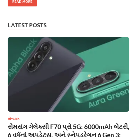
READ MORE
LATEST POSTS
મોબાઇલ
સેમસંગ ગેલેક્સી F70 પ્રો 5G: 6000mAh બેટરી,
6 વર્ષનાં અપડેટ્સ, અને સ્નેપડ્રેગન 6 Gen 3;