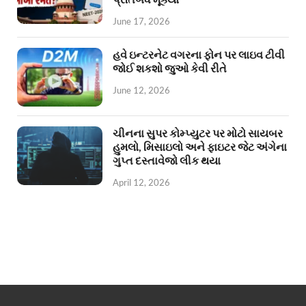
June 17, 2026
હવે ઇન્ટરનેટ વગરના ફોન પર લાઇવ ટીવી
જોઈ શકશો જુઓ કેવી રીતે
June 12, 2026
ચીનના સુપર કોમ્પ્યુટર પર મોટો સાયબર
હુમલો, મિસાઇલો અને ફાઇટર જેટ અંગેના
ગુપ્ત દસ્તાવેજો લીક થયા
April 12, 2026