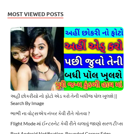
MOST VIEWED POSTS
અહી છોકરીયો નો ફોટો એડ કરો તેની બધીજ પોલ ખુલશે ||
Search By Image
ભાભી ના વોટ્સએપ નંબર કેવી રીતે ગોતવા ?
Flight Mode માં ઈન્ટરનેટ કેવી રીતે ચલાવું જાણો સરળ ટીપ્સ
Best Android Notification, Rounded Corner Edge