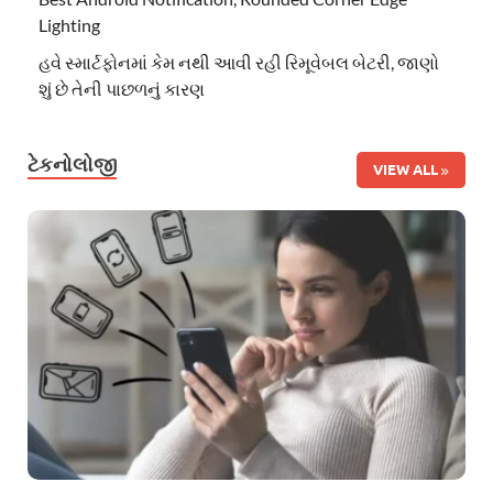
Lighting
હવે સ્માર્ટફોનમાં કેમ નથી આવી રહી રિમૂવેબલ બેટરી, જાણો
શું છે તેની પાછળનું કારણ
ટેકનોલોજી
VIEW ALL