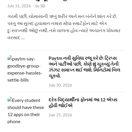
July 31, 2026
-
by
SB
ગરમી પછી, ચોમાસાની ઋતુ શરીર અને મન બંનેને શાંત કરે છે.
પરંતુ આ સુખદ હવામાન તમારા મોંઘા સ્માર્ટફોન માટે એક
દુઃસ્વપ્નથી ઓછું નથી. તમે ચાલતા હોવ ત્યારે અચાનક ધોધમાર
વરસાદ …
Paytm નવી સુવિધા રજૂ કરે છે: ટ્રિપ્સ
અને પાર્ટીઓ પછી, કોણે શું ચૂકવ્યું તેની
ઝંઝટ સમાપ્ત થઈ જશે. મિનિટોમાં બિલ
ચૂકવો.
July 30, 2026
દરેક વિદ્યાર્થીના ફોનમાં આ 12 એપ્સ
હોવી જોઈએ
July 25, 2026