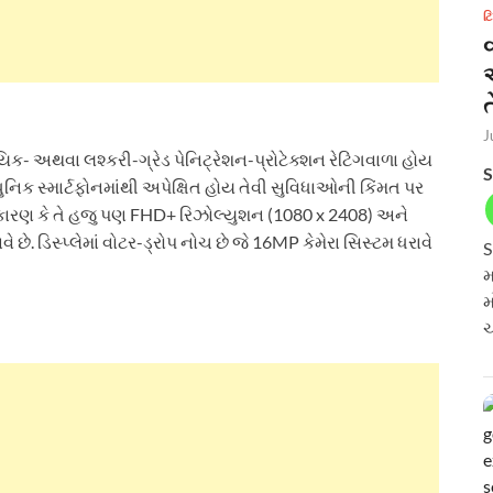
ટ
ત
J
યિક- અથવા લશ્કરી-ગ્રેડ પેનિટ્રેશન-પ્રોટેક્શન રેટિંગવાળા હોય
S
નિક સ્માર્ટફોનમાંથી અપેક્ષિત હોય તેવી સુવિધાઓની કિંમત પર
ી કારણ કે તે હજુ પણ FHD+ રિઝોલ્યુશન (1080 x 2408) અને
 છે. ડિસ્પ્લેમાં વોટર-ડ્રોપ નોચ છે જે 16MP કેમેરા સિસ્ટમ ધરાવે
S
મ
મ
ચ