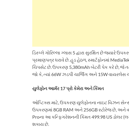
ડિસ્પ્લે ગોરિલ્લા ગ્લાસ 5 દ્વારા સુરક્ષિત છે જ્યા
પ્રમાણપત્ર ધરાવે છે. હૂડ હેઠળ, સ્માર્ટફોનમાં MediaT
ચિપસેટ છે. ઉપકરણ 5,380mAh બેટરી પેક કરે છે, જે
જો કે, ત્યાં 66W ઝડપી ચાર્જિંગ અને 15W વાયરલેસ ચાર્
યુલેફોન આર્મર 17 પ્રો કેમેરા અને કિંમત
ઓપ્ટિક્સ માટે, ઉપકરણ યુલેફોનના નાઇટ વિઝન સેન્
ઉપકરણમાં 8GB RAM અને 256GB સ્ટોરેજ છે, અને વર્
Proના આ કન્ફિગરેશનની કિંમત 499.98 US ડોલર (લગભ
શકાય છે.