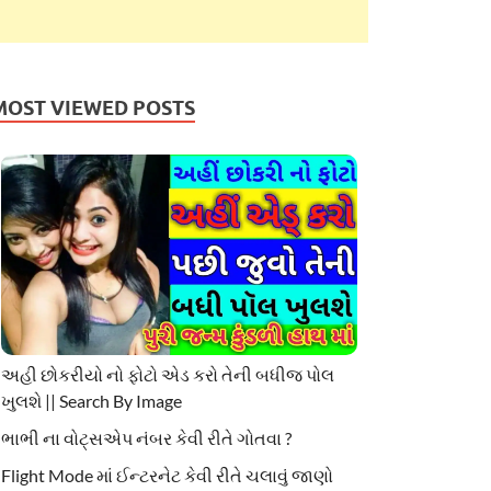
MOST VIEWED POSTS
અહી છોકરીયો નો ફોટો એડ કરો તેની બધીજ પોલ
ખુલશે || Search By Image
ભાભી ના વોટ્સએપ નંબર કેવી રીતે ગોતવા ?
Flight Mode માં ઈન્ટરનેટ કેવી રીતે ચલાવું જાણો