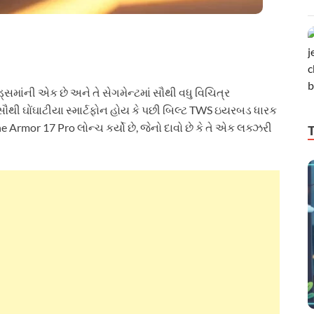
ડ્સમાંની એક છે અને તે સેગમેન્ટમાં સૌથી વધુ વિચિત્ર
સૌથી ઘોંઘાટીયા સ્માર્ટફોન હોય કે પછી બિલ્ટ TWS ઇયરબડ ધારક
ne Armor 17 Pro લોન્ચ કર્યો છે, જેનો દાવો છે કે તે એક લક્ઝરી