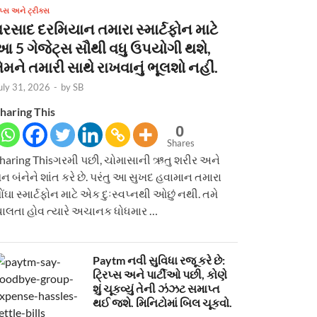
િપ્સ અને ટ્રીક્સ
વરસાદ દરમિયાન તમારા સ્માર્ટફોન માટે
આ 5 ગેજેટ્સ સૌથી વધુ ઉપયોગી થશે,
ેમને તમારી સાથે રાખવાનું ભૂલશો નહીં.
uly 31, 2026
-
by
SB
haring This
0
Shares
haring Thisગરમી પછી, ચોમાસાની ઋતુ શરીર અને
ન બંનેને શાંત કરે છે. પરંતુ આ સુખદ હવામાન તમારા
ોંઘા સ્માર્ટફોન માટે એક દુઃસ્વપ્નથી ઓછું નથી. તમે
ાલતા હોવ ત્યારે અચાનક ધોધમાર …
Paytm નવી સુવિધા રજૂ કરે છે:
ટ્રિપ્સ અને પાર્ટીઓ પછી, કોણે
શું ચૂકવ્યું તેની ઝંઝટ સમાપ્ત
થઈ જશે. મિનિટોમાં બિલ ચૂકવો.