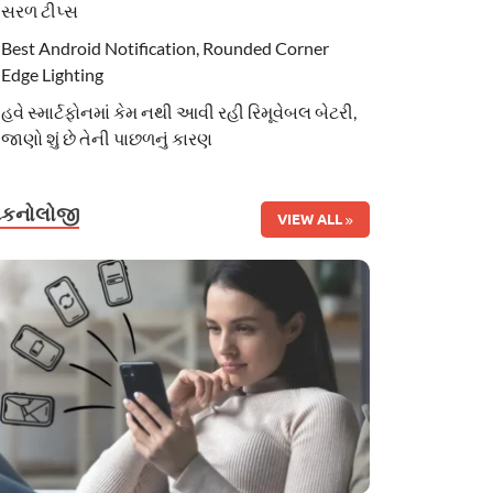
સરળ ટીપ્સ
Best Android Notification, Rounded Corner
Edge Lighting
હવે સ્માર્ટફોનમાં કેમ નથી આવી રહી રિમૂવેબલ બેટરી,
જાણો શું છે તેની પાછળનું કારણ
ટેકનોલોજી
VIEW ALL