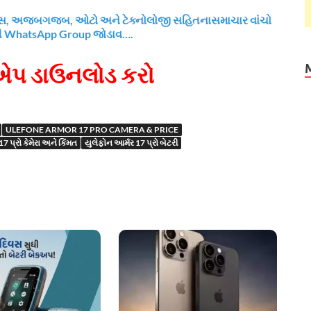
નાન્સ, અજબગજબ, ઓટો અને ટેક્નોલોજી સહિતનાસમાચાર વાંચો
રી WhatsApp Group જોડાવ….
પ ડાઉનલોડ કરો
ULEFONE ARMOR 17 PRO CAMERA & PRICE
7 પ્રો કેમેરા અને કિંમત
યુલેફોન આર્મર 17 પ્રો બેટરી