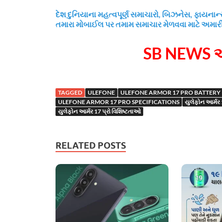
દેશ દુનિયાના મહત્વપૂર્ણ સમાચારો, બિઝનેસ, ફાય
તમારા મોબાઈલ પર તમામ સમાચાર મેળવવા માટે અમા
SB NEWS એ
TAGGED
ULEFONE
ULEFONE ARMOR 17 PRO BATTERY
ULEFONE ARMOR 17 PRO SPECIFICATIONS
યુલેફોન આર્મર 1
યુલેફોન આર્મર 17 પ્રો વિશિષ્ટતાઓ
RELATED POSTS