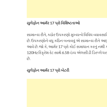
યુલેફોન આર્મર 17 પ્રો વિશિષ્ટતાઓ
સામાન્ય રીતે, કઠોર ઉપકરણો મુખ્યત્વે વિવિધ વ્યાવસા
છે. ઉપકરણોને વધુ કઠિન બનાવવું એ સામાન્ય રીતે આધુ
આવે છે. જો કે, આર્મર 17 પ્રો કોઈ સમાધાન કરતું નથ
120Hz રિફ્રેશ રેટ સાથે 6.58-ઇંચ એલસીડી ડિસ્પ્લે ધરાવે
છે.
યુલેફોન આર્મર 17 પ્રો બેટરી