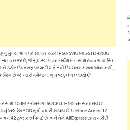
રે ઉપકરણનું મુખ્ય ભાગ પરંપરાગત કઠોર IP68/69K/MIL-STD-810G
ek Helio G99 છે, જે સુધારેલ પાવર કાર્યક્ષમતા સાથે 6nm આધારિત
 તમને કઠોર ઉપકરણ પર મળી શકે તેવી ઉચ્ચતમ ક્ષમતાઓમાં નથી,
જિંગ છે જે આ સેગમેન્ટમાં ખૂબ જ દુર્લભ લક્ષણો છે.
સર સાથે 108MP સેમસંગ ISOCELL HM2 સેન્સર ધરાવે છે.
ચ્યુઅલ રેમ 5GB સુધી વધારી શકાય છે. Ulefone Armor 17
ગ 42 હજાર રૂપિયા) છે અને તેને AliExpress દ્વારા ખરીદી