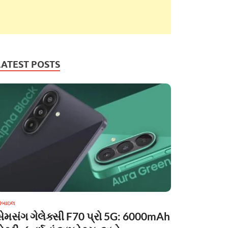
LATEST POSTS
ોબાઇલ
સેમસંગ ગેલેક્સી F70 પ્રો 5G: 6000mAh