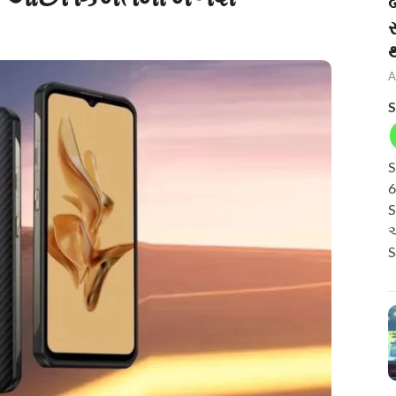
બ
A
S
S
6
S
અ
S