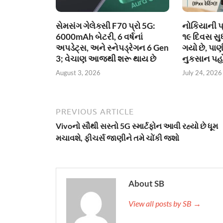
સેમસંગ ગેલેક્સી F70 પ્રો 5G:
નોકિયાની પ
6000mAh બેટરી, 6 વર્ષનાં
૧૯ દિવસ સુ
અપડેટ્સ, અને સ્નેપડ્રેગન 6 Gen
ગયો છે, પાણ
3; વેચાણ આજથી શરૂ થાય છે
નુકસાન પહો
August 3, 2026
July 24, 2026
PREVIOUS ARTICLE
Vivoનો સૌથી સસ્તો 5G સ્માર્ટફોન આવી રહ્યો છે ધૂમ
મચાવશે, ફીચર્સ જાણીને તમે ચોંકી જશો
About SB
View all posts by SB →