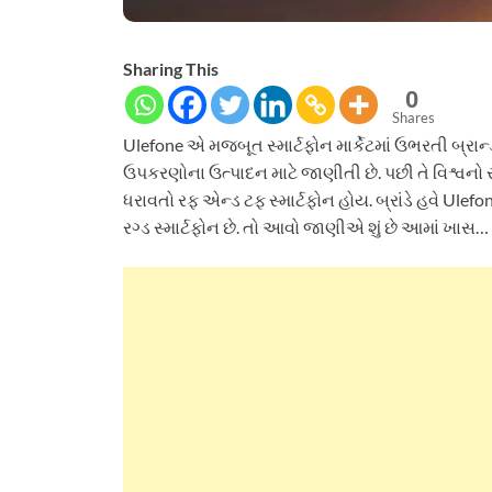
Sharing This
0
Shares
Ulefone એ મજબૂત સ્માર્ટફોન માર્કેટમાં ઉભરતી બ્રાન્
ઉપકરણોના ઉત્પાદન માટે જાણીતી છે. પછી તે વિશ્વનો 
ધરાવતો રફ એન્ડ ટફ સ્માર્ટફોન હોય. બ્રાંડે હવે Ulefo
રગ્ડ સ્માર્ટફોન છે. તો આવો જાણીએ શું છે આમાં ખાસ…