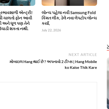
્રભાવશાળી એન્ટ્રી!
લોન્ચ પહેલા નવી Samsung Fold
ધી ચાલતો ફોન આવી
કિંમત લીક, ડેલે નવા લેપટોપ લોન્ચ
ી અને ધૂળ પણ તેને
કર્યા,
ંચાડી શકતા નથી.
July 22, 2026
NEXT ARTICLE
મોબાઇલ Hang થાઈ છે ? અપનાવો 2 ટીપ્સ | Hang Mobile
ko Kaise Thik Kare