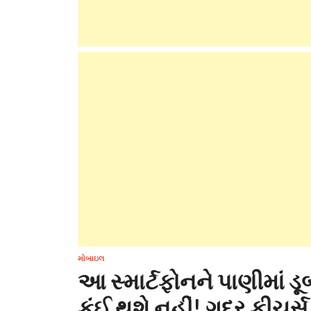
મોબાઇલ
આ સ્માર્ટફોનને પાણીમાં 
કંઈ થશે નહીં! ગદર ફીચર્