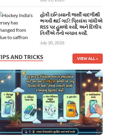
હોકી ઇન્ડિયાની જર્સી વાદળીથી
ભગવી થઈ ગઈ! પ્રિયંકા ગાંધીએ
RSS પર હુમલો કર્યો, અને દિલીપ
તિર્કીએ તેનો બચાવ કર્યો.
July 30, 2026
TIPS AND TRICKS
VIEW ALL