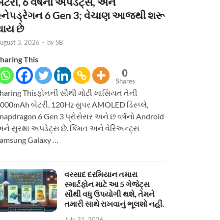
ેટરી, 6 વર્ષનાં અપડેટ્સ, અને
સ્નેપડ્રેગન 6 Gen 3; વેચાણ આજથી શરૂ
થાય છે
ugust 3, 2026
-
by
SB
haring This
0
Shares
haring Thisફોનની સૌથી મોટી ખાસિયત તેની
000mAh બેટરી, 120Hz સુપર AMOLED ડિસ્પ્લે,
napdragon 6 Gen 3 પ્રોસેસર અને છ વર્ષનો Android
ને સુરક્ષા અપડેટ્સ છે. કિંમત અને વેરિઅન્ટ્સ
amsung Galaxy …
વરસાદ દરમિયાન તમારા
સ્માર્ટફોન માટે આ 5 ગેજેટ્સ
સૌથી વધુ ઉપયોગી થશે, તેમને
તમારી સાથે રાખવાનું ભૂલશો નહીં.
July 31, 2026