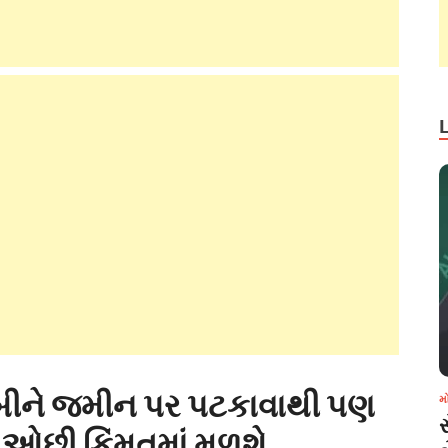
ડૂબીને જમીન પર પટકાવાથી પણ
મ
સ ઓછી કિંમતમાં મળશે