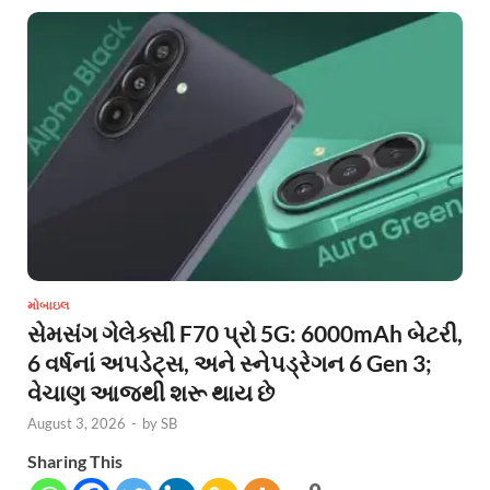
મોબાઇલ
સેમસંગ ગેલેક્સી F70 પ્રો 5G: 6000mAh બેટરી,
6 વર્ષનાં અપડેટ્સ, અને સ્નેપડ્રેગન 6 Gen 3;
વેચાણ આજથી શરૂ થાય છે
August 3, 2026
-
by
SB
Sharing This