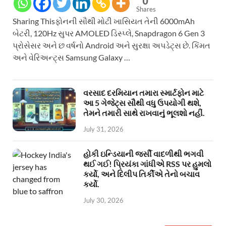
0
Shares
Sharing Thisફોનની સૌથી મોટી ખાસિયત તેની 6000mAh
બેટરી, 120Hz સુપર AMOLED ડિસ્પ્લે, Snapdragon 6 Gen 3
પ્રોસેસર અને છ વર્ષનો Android અને સુરક્ષા અપડેટ્સ છે. કિંમત
અને વેરિઅન્ટ્સ Samsung Galaxy …
વરસાદ દરમિયાન તમારા સ્માર્ટફોન માટે
આ 5 ગેજેટ્સ સૌથી વધુ ઉપયોગી થશે,
તેમને તમારી સાથે રાખવાનું ભૂલશો નહીં.
July 31, 2026
હોકી ઇન્ડિયાની જર્સી વાદળીથી ભગવી
થઈ ગઈ! પ્રિયંકા ગાંધીએ RSS પર હુમલો
કર્યો, અને દિલીપ તિર્કીએ તેનો બચાવ
કર્યો.
July 30, 2026