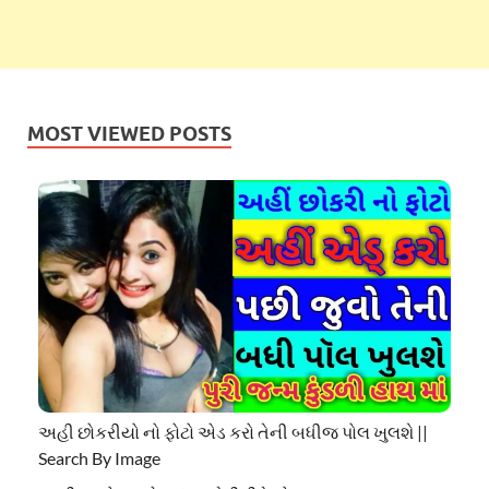
MOST VIEWED POSTS
અહી છોકરીયો નો ફોટો એડ કરો તેની બધીજ પોલ ખુલશે ||
Search By Image