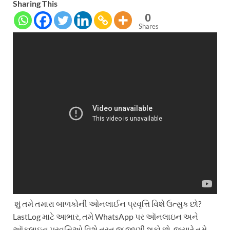
Sharing This
0
Shares
શું તમે તમારા બાળકોની ઓનલાઈન પ્રવૃત્તિ વિશે ઉત્સુક છો?
LastLog માટે આભાર, તમે WhatsApp પર ઑનલાઇન અને
ઑફલાઇન પ્રવૃત્તિઓ વિશે તરત જ જાણી શકો છો. જ્યારે તમે