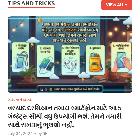
TIPS AND TRICKS
VIEW ALL
ટિપ્સ અને ટ્રીક્સ
વરસાદ દરમિયાન તમારા સ્માર્ટફોન માટે આ 5
ગેજેટ્સ સૌથી વધુ ઉપયોગી થશે, તેમને તમારી
સાથે રાખવાનું ભૂલશો નહીં.
July 31, 2026
-
by
SB