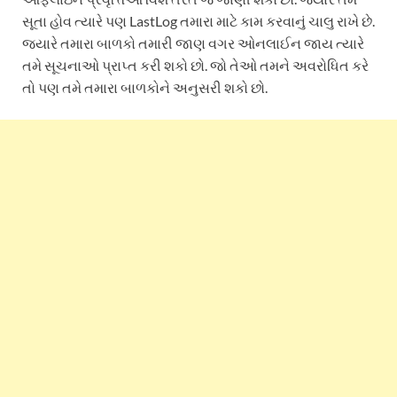
સૂતા હોવ ત્યારે પણ LastLog તમારા માટે કામ કરવાનું ચાલુ રાખે છે.
જ્યારે તમારા બાળકો તમારી જાણ વગર ઓનલાઈન જાય ત્યારે
તમે સૂચનાઓ પ્રાપ્ત કરી શકો છો. જો તેઓ તમને અવરોધિત કરે
તો પણ તમે તમારા બાળકોને અનુસરી શકો છો.