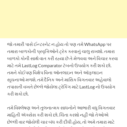
જો તમારી પાસે ઈન્ટરનેટ ન હોય તો પણ તમે WhatsApp પર
તમારા બાળકોની પ્રવૃત્તિઓને ટ્રેક કરવાનું ચાલુ રાખશો. તમારા
બાળકો કોની સાથે વાત કરી રહ્યા છે તે મેળવવા અને વિચાર કરવા
માટે તમે LastLog Comparator ટૅબનો ઉપયોગ કરી શકો છો.
તમને કોઈપણ વિક્ષેપ વિના ઑનલાઇન અને ઑફલાઇન
સૂચનાઓ મળશે. તમે દૈનિક અને માસિક વિગતવાર અહેવાલો
તપાસતી વખતે છેલ્લે જોયેલા ટ્રેકિંગ માટે LastLog નો ઉપયોગ
કરી શકો છો.
તમે વિશ્લેષણ અને તુલનાત્મક સાધનોને આભારી વધુ વિગતવાર
માહિતી ઍક્સેસ કરી શકો છો. ચિંતા કરશો નહીં જો તેઓએ
છેલ્લી વાર જોયેલી ચાર બંધ કરી દીધી હોય, તો અમે તમારા માટે