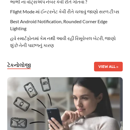
ભાભી ના વોટ્સએપ નંબર કેવી રીતે ગોતવા ?
Flight Mode માં ઈન્ટરનેટ કેવી રીતે ચલાવું જાણો સરળ ટીપ્સ
Best Android Notification, Rounded Corner Edge
Lighting
હવે સ્માર્ટફોનમાં કેમ નથી આવી રહી રિમૂવેબલ બેટરી, જાણો
શું છે તેની પાછળનું કારણ
ટેકનોલોજી
VIEW ALL