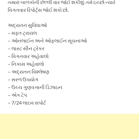
તમારા બાળકોની છેલ્લી વાર જોઈ શકીશું. તમે ઇચ્છો ત્યારે
વિગતવાર રિપોર્ટ્સ જોઈ શકો છો.
અદ્યતન સુવિધાઓ
– મફત ટ્રાયલ
– ઓનલાઈન અને ઓફલાઈન સૂચનાઓ
– લાસ્ટ સીન ટ્રેકર
– વિગતવાર અહેવાલો
– નિકાસ અહેવાલો
– અદ્યતન વિશ્લેષણ
– સરળ ઉપયોગ
– ઉચ્ચ ગુણવત્તાની ડિઝાઇન
– એક ટેપ
– 7/24 લાઇવ સપોર્ટ