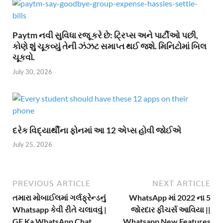
Paytm નવી સુવિધા રજૂ કરે છે: ટ્રિપ્સ અને પાર્ટીઓ પછી,
કોણે શું ચૂકવ્યું તેની ઝંઝટ સમાપ્ત થઈ જશે. મિનિટોમાં બિલ
ચૂકવો.
July 30, 2026
દરેક વિદ્યાર્થીના ફોનમાં આ 12 એપ્સ હોવી જોઈએ
July 25, 2026
PREVIOUS ARTICLE
NEXT ARTICLE
તમારા મોબાઈલમાં ગર્લફ્રેન્ડનું
WhatsApp માં 2022 ના 5
Whatsapp કેવી રીતે ચલાવવું |
જોરદાર ફીચર્સ આવિયા ||
GF Ka WhatsApp Chat
Whatsapp New Features