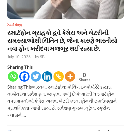
ટેકનોલોજી
સ્માર્ટફોન ગ્રાહકો હવે કેમેરા અને બેટરીની
સમસ્યાઓથી ચિંતિત છે, જેના કારણે ભારતીયો
નવા ફોન ખરીદવા મજબૂર થઈ રહ્યા છે.
July 10, 2026
-
by
SB
Sharing This
0
Shares
Sharing Thisભારતમાં સ્માર્ટફોન: કોર્નિંગ ઇન્કોર્પોરેટેડ દ્વારા
તાજેતરના સર્વેક્ષણમાં જાણવા મળ્યું છે કે ભારતીય સ્માર્ટફોન
વપરાશકર્તાઓ કેમેરા અથવા બેટરી કરતાં ફોનની ટકાઉપણાને
પ્રાથમિકતા આપી રહ્યા છે. સર્વેક્ષણ મુજબ, તૂટેલા સ્ક્રીન
ગ્લાસને …