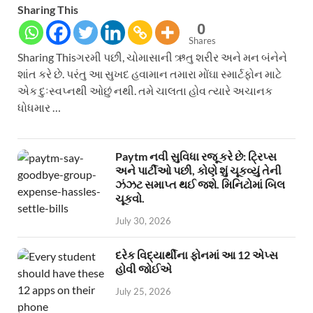
Sharing This
0
Shares
Sharing Thisગરમી પછી, ચોમાસાની ઋતુ શરીર અને મન બંનેને
શાંત કરે છે. પરંતુ આ સુખદ હવામાન તમારા મોંઘા સ્માર્ટફોન માટે
એક દુઃસ્વપ્નથી ઓછું નથી. તમે ચાલતા હોવ ત્યારે અચાનક
ધોધમાર …
Paytm નવી સુવિધા રજૂ કરે છે: ટ્રિપ્સ
અને પાર્ટીઓ પછી, કોણે શું ચૂકવ્યું તેની
ઝંઝટ સમાપ્ત થઈ જશે. મિનિટોમાં બિલ
ચૂકવો.
July 30, 2026
દરેક વિદ્યાર્થીના ફોનમાં આ 12 એપ્સ
હોવી જોઈએ
July 25, 2026