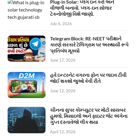
Plug-in Solar: પ્લગ ઇન કરો અને
વીજળી બનાવો. પ્લગ-ઇન સોલાર
ટેકનોલોજી વિશે જાણો.
July 6, 2026
Telegram Block: RE-NEET પરીક્ષાને
કારણે સરકારે ટેલિગ્રામ પર અસ્થાયી રૂપે
પ્રતિબંધ મૂક્યો
June 17, 2026
હવે ઇન્ટરનેટ વગરના ફોન પર લાઇવ ટીવી
જોઈ શકશો જુઓ કેવી રીતે
June 12, 2026
ચીનના સુપર કોમ્પ્યુટર પર મોટો સાયબર
હુમલો, મિસાઇલો અને ફાઇટર જેટ અંગેના
ગુપ્ત દસ્તાવેજો લીક થયા
April 12, 2026