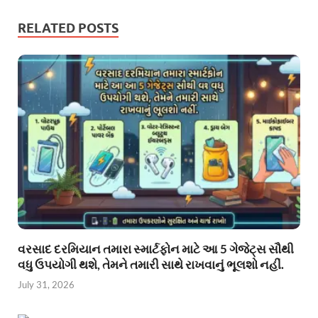
RELATED POSTS
વરસાદ દરમિયાન તમારા સ્માર્ટફોન માટે આ 5 ગેજેટ્સ સૌથી
વધુ ઉપયોગી થશે, તેમને તમારી સાથે રાખવાનું ભૂલશો નહીં.
July 31, 2026