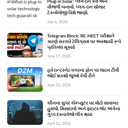
Plug-in Solar: પ્લગ ઇન કરો અને
વીજળી બનાવો. પ્લગ-ઇન સોલાર
ટેકનોલોજી વિશે જાણો.
July 6, 2026
Telegram Block: RE-NEET પરીક્ષાને
કારણે સરકારે ટેલિગ્રામ પર અસ્થાયી રૂપે
પ્રતિબંધ મૂક્યો
June 17, 2026
હવે ઇન્ટરનેટ વગરના ફોન પર લાઇવ ટીવી
જોઈ શકશો જુઓ કેવી રીતે
June 12, 2026
ચીનના સુપર કોમ્પ્યુટર પર મોટો સાયબર
હુમલો, મિસાઇલો અને ફાઇટર જેટ અંગેના
ગુપ્ત દસ્તાવેજો લીક થયા
April 12, 2026