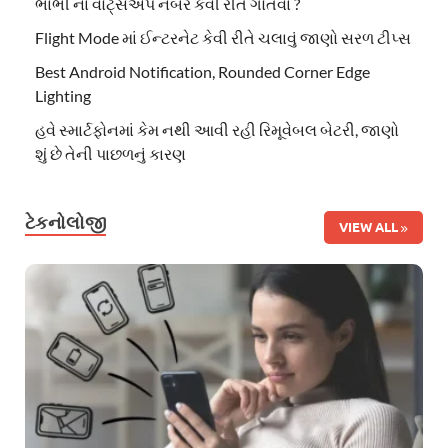
ભાભી ના વોટ્સએપ નંબર કેવી રીતે ગોતવા ?
Flight Mode માં ઈન્ટરનેટ કેવી રીતે ચલાવું જાણો સરળ ટીપ્સ
Best Android Notification, Rounded Corner Edge
Lighting
હવે સ્માર્ટફોનમાં કેમ નથી આવી રહી રિમૂવેબલ બેટરી, જાણો
શું છે તેની પાછળનું કારણ
ટેકનોલોજી
VIEW ALL