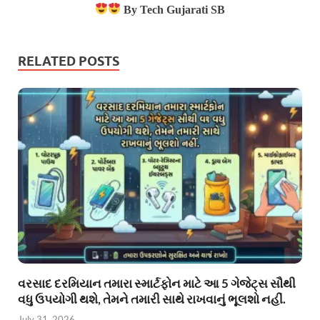
By Tech Gujarati SB
RELATED POSTS
વરસાદ દરમિયાન તમારા સ્માર્ટફોન માટે આ 5 ગેજેટ્સ સૌથી
વધુ ઉપયોગી થશે, તેમને તમારી સાથે રાખવાનું ભૂલશો નહીં.
July 31, 2026