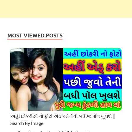
MOST VIEWED POSTS
અહી છોકરીયો નો ફોટો એડ કરો તેની બધીજ પોલ ખુલશે ||
Search By Image