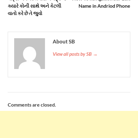
ક્યારે કોની સાથે અને કેટલી
Name in Andriod Phone
વાતો કરે છે તે જુવો
About SB
View all posts by SB →
Comments are closed.