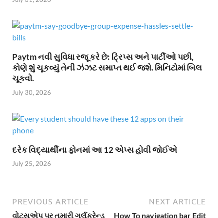
Paytm નવી સુવિધા રજૂ કરે છે: ટ્રિપ્સ અને પાર્ટીઓ પછી,
કોણે શું ચૂકવ્યું તેની ઝંઝટ સમાપ્ત થઈ જશે. મિનિટોમાં બિલ
ચૂકવો.
July 30, 2026
દરેક વિદ્યાર્થીના ફોનમાં આ 12 એપ્સ હોવી જોઈએ
July 25, 2026
PREVIOUS ARTICLE
NEXT ARTICLE
વોટ્સએપ પર તમારી ગર્લફ્રેન્ડ
How To navigation bar Edit