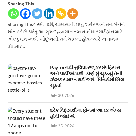
Sharing This
Sharing Thisગરમી પછી, ચોમાસાની ઋતુ શરીર અને મન બંનેને
શાંત કરે છે. પરંતુ આ સુખદ હવામાન તમારા મોંઘા સ્માર્ટફોન માટે
એક દુઃસ્વપ્નથી ઓછું નથી. તમે ચાલતા હોવ ત્યારે અચાનક
ધોધમાર …
Paytm નવી સુવિધા રજૂ કરે છે: ટ્રિપ્સ
અને પાર્ટીઓ પછી, કોણે શું ચૂકવ્યું તેની
ઝંઝટ સમાપ્ત થઈ જશે. મિનિટોમાં બિલ
ચૂકવો.
July 30, 2026
દરેક વિદ્યાર્થીના ફોનમાં આ 12 એપ્સ
હોવી જોઈએ
July 25, 2026