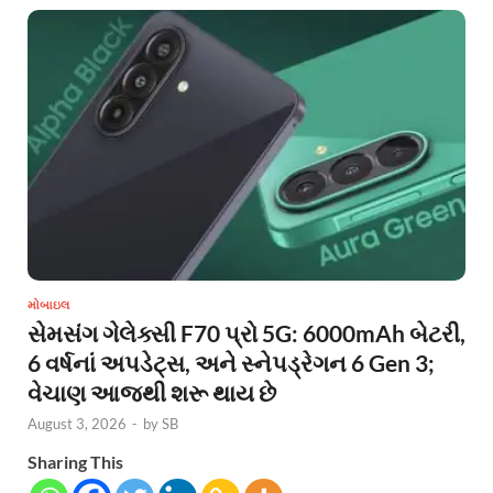
મોબાઇલ
સેમસંગ ગેલેક્સી F70 પ્રો 5G: 6000mAh બેટરી,
6 વર્ષનાં અપડેટ્સ, અને સ્નેપડ્રેગન 6 Gen 3;
વેચાણ આજથી શરૂ થાય છે
August 3, 2026
-
by
SB
Sharing This