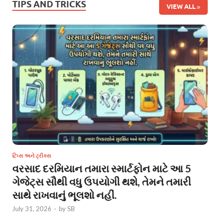
TIPS AND TRICKS
VIEW ALL
ટિપ્સ અને ટ્રીક્સ
વરસાદ દરમિયાન તમારા સ્માર્ટફોન માટે આ 5
ગેજેટ્સ સૌથી વધુ ઉપયોગી થશે, તેમને તમારી
સાથે રાખવાનું ભૂલશો નહીં.
July 31, 2026
-
by
SB