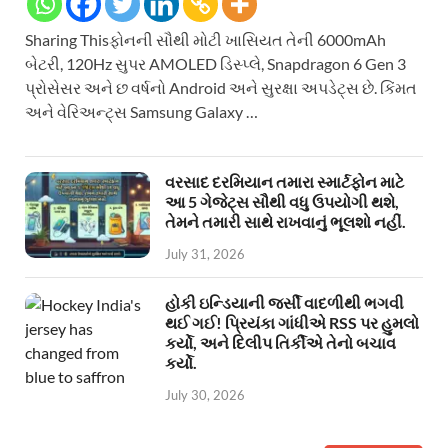
Sharing Thisફોનની સૌથી મોટી ખાસિયત તેની 6000mAh
બેટરી, 120Hz સુપર AMOLED ડિસ્પ્લે, Snapdragon 6 Gen 3
પ્રોસેસર અને છ વર્ષનો Android અને સુરક્ષા અપડેટ્સ છે. કિંમત
અને વેરિઅન્ટ્સ Samsung Galaxy …
વરસાદ દરમિયાન તમારા સ્માર્ટફોન માટે
આ 5 ગેજેટ્સ સૌથી વધુ ઉપયોગી થશે,
તેમને તમારી સાથે રાખવાનું ભૂલશો નહીં.
July 31, 2026
હોકી ઇન્ડિયાની જર્સી વાદળીથી ભગવી
થઈ ગઈ! પ્રિયંકા ગાંધીએ RSS પર હુમલો
કર્યો, અને દિલીપ તિર્કીએ તેનો બચાવ
કર્યો.
July 30, 2026