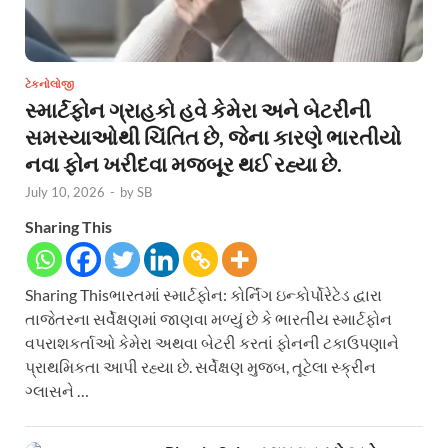
ટેકનોલોજી
સ્માર્ટફોન ગ્રાહકો હવે કેમેરા અને બેટરીની
સમસ્યાઓથી ચિંતિત છે, જેના કારણે ભારતીયો
નવા ફોન ખરીદવા મજબૂર થઈ રહ્યા છે.
July 10, 2026
-
by
SB
Sharing This
Sharing Thisભારતમાં સ્માર્ટફોન: કોર્નિંગ ઇન્કોર્પોરેટેડ દ્વારા
તાજેતરના સર્વેક્ષણમાં જાણવા મળ્યું છે કે ભારતીય સ્માર્ટફોન
વપરાશકર્તાઓ કેમેરા અથવા બેટરી કરતાં ફોનની ટકાઉપણાને
પ્રાથમિકતા આપી રહ્યા છે. સર્વેક્ષણ મુજબ, તૂટેલા સ્ક્રીન
ગ્લાસને …