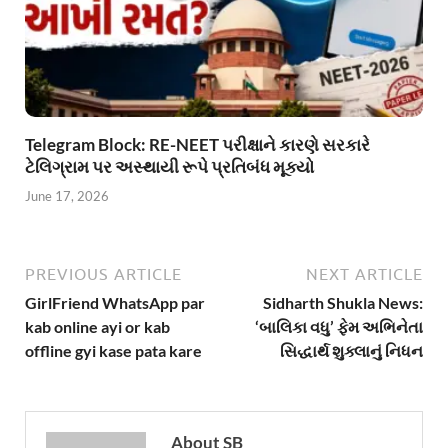
Telegram Block: RE-NEET પરીક્ષાને કારણે સરકારે
ટેલિગ્રામ પર અસ્થાયી રૂપે પ્રતિબંધ મૂક્યો
June 17, 2026
PREVIOUS ARTICLE
NEXT ARTICLE
GirlFriend WhatsApp par
Sidharth Shukla News:
kab online ayi or kab
‘બાલિકા વધુ’ ફેમ અભિનેતા
offline gyi kase pata kare
સિદ્ધાર્થ શુક્લાનું નિધન
About SB