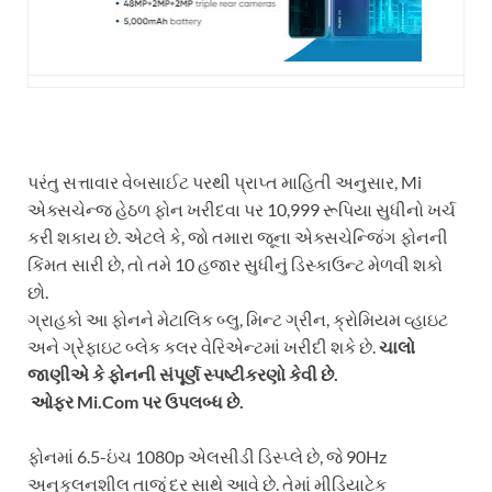
પરંતુ સત્તાવાર વેબસાઈટ પરથી પ્રાપ્ત માહિતી અનુસાર, Mi
એક્સચેન્જ હેઠળ ફોન ખરીદવા પર 10,999 રૂપિયા સુધીનો ખર્ચ
કરી શકાય છે. એટલે કે, જો તમારા જૂના એક્સચેન્જિંગ ફોનની
કિંમત સારી છે, તો તમે 10 હજાર સુધીનું ડિસ્કાઉન્ટ મેળવી શકો
છો.
ગ્રાહકો આ ફોનને મેટાલિક બ્લુ, મિન્ટ ગ્રીન, ક્રોમિયમ વ્હાઇટ
અને ગ્રેફાઇટ બ્લેક કલર વેરિએન્ટમાં ખરીદી શકે છે.
ચાલો
જાણીએ કે ફોનની સંપૂર્ણ સ્પષ્ટીકરણો કેવી છે.
ઓફર Mi.Com પર ઉપલબ્ધ છે.
ફોનમાં 6.5-ઇંચ 1080p એલસીડી ડિસ્પ્લે છે, જે 90Hz
અનુકૂલનશીલ તાજું દર સાથે આવે છે. તેમાં મીડિયાટેક