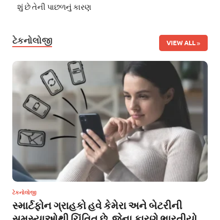
શું છે તેની પાછળનું કારણ
ટેકનોલોજી
VIEW ALL
ટેકનોલોજી
સ્માર્ટફોન ગ્રાહકો હવે કેમેરા અને બેટરીની
સમસ્યાઓથી ચિંતિત છે, જેના કારણે ભારતીયો