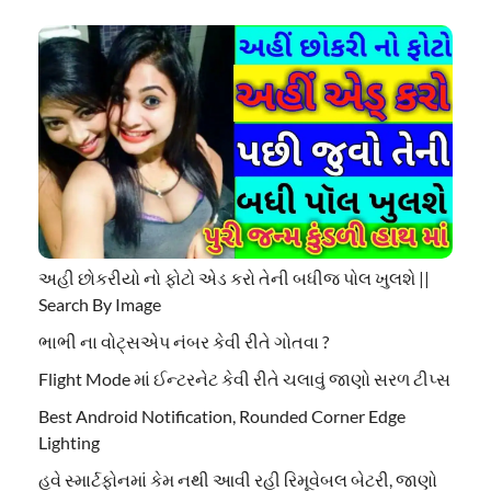
અહી છોકરીયો નો ફોટો એડ કરો તેની બધીજ પોલ ખુલશે ||
Search By Image
ભાભી ના વોટ્સએપ નંબર કેવી રીતે ગોતવા ?
Flight Mode માં ઈન્ટરનેટ કેવી રીતે ચલાવું જાણો સરળ ટીપ્સ
Best Android Notification, Rounded Corner Edge
Lighting
હવે સ્માર્ટફોનમાં કેમ નથી આવી રહી રિમૂવેબલ બેટરી, જાણો