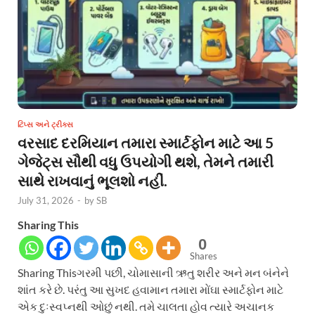
ટિપ્સ અને ટ્રીક્સ
વરસાદ દરમિયાન તમારા સ્માર્ટફોન માટે આ 5
ગેજેટ્સ સૌથી વધુ ઉપયોગી થશે, તેમને તમારી
સાથે રાખવાનું ભૂલશો નહીં.
July 31, 2026
-
by
SB
Sharing This
0
Shares
Sharing Thisગરમી પછી, ચોમાસાની ઋતુ શરીર અને મન બંનેને
શાંત કરે છે. પરંતુ આ સુખદ હવામાન તમારા મોંઘા સ્માર્ટફોન માટે
એક દુઃસ્વપ્નથી ઓછું નથી. તમે ચાલતા હોવ ત્યારે અચાનક