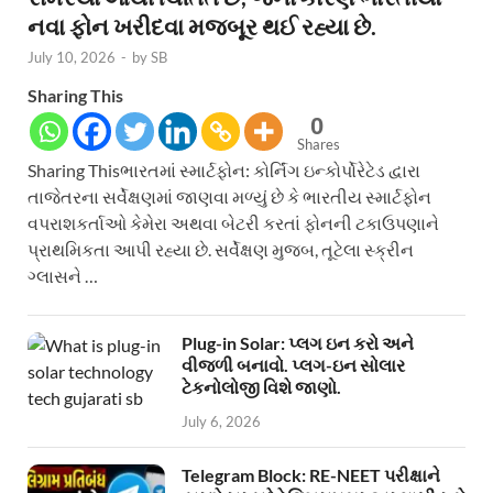
નવા ફોન ખરીદવા મજબૂર થઈ રહ્યા છે.
July 10, 2026
-
by
SB
Sharing This
0
Shares
Sharing Thisભારતમાં સ્માર્ટફોન: કોર્નિંગ ઇન્કોર્પોરેટેડ દ્વારા
તાજેતરના સર્વેક્ષણમાં જાણવા મળ્યું છે કે ભારતીય સ્માર્ટફોન
વપરાશકર્તાઓ કેમેરા અથવા બેટરી કરતાં ફોનની ટકાઉપણાને
પ્રાથમિકતા આપી રહ્યા છે. સર્વેક્ષણ મુજબ, તૂટેલા સ્ક્રીન
ગ્લાસને …
Plug-in Solar: પ્લગ ઇન કરો અને
વીજળી બનાવો. પ્લગ-ઇન સોલાર
ટેકનોલોજી વિશે જાણો.
July 6, 2026
Telegram Block: RE-NEET પરીક્ષાને