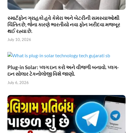
સ્માર્ટફોન ગ્રાહકો હવે કેમેરા અને બેટરીની સમસ્યાઓથી
ચિંતિત છે, જેના કારણે ભારતીયો નવા ફોન ખરીદવા મજબૂર
થઈ રહ્યા છે.
July 10, 2026
Plug-in Solar: પ્લગ ઇન કરો અને વીજળી બનાવો. પ્લગ-
ઇન સોલાર ટેકનોલોજી વિશે જાણો.
July 6, 2026