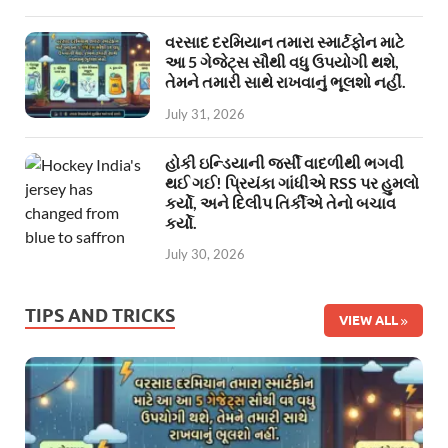
વરસાદ દરમિયાન તમારા સ્માર્ટફોન માટે
આ 5 ગેજેટ્સ સૌથી વધુ ઉપયોગી થશે,
તેમને તમારી સાથે રાખવાનું ભૂલશો નહીં.
July 31, 2026
હોકી ઇન્ડિયાની જર્સી વાદળીથી ભગવી
થઈ ગઈ! પ્રિયંકા ગાંધીએ RSS પર હુમલો
કર્યો, અને દિલીપ તિર્કીએ તેનો બચાવ
કર્યો.
July 30, 2026
TIPS AND TRICKS
VIEW ALL