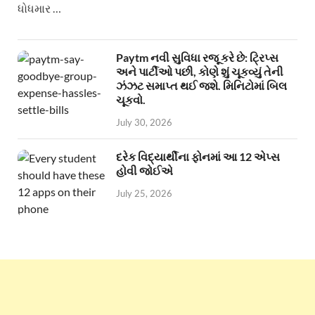
ધોધમાર …
Paytm નવી સુવિધા રજૂ કરે છે: ટ્રિપ્સ
અને પાર્ટીઓ પછી, કોણે શું ચૂકવ્યું તેની
ઝંઝટ સમાપ્ત થઈ જશે. મિનિટોમાં બિલ
ચૂકવો.
July 30, 2026
દરેક વિદ્યાર્થીના ફોનમાં આ 12 એપ્સ
હોવી જોઈએ
July 25, 2026