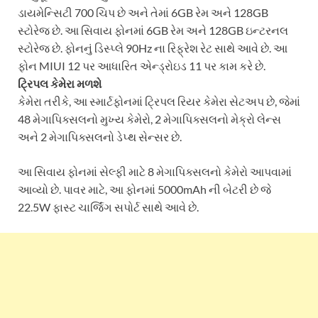
ડાયમેન્સિટી 700 ચિપ છે અને તેમાં 6GB રેમ અને 128GB
સ્ટોરેજ છે. આ સિવાય ફોનમાં 6GB રેમ અને 128GB ઇન્ટરનલ
સ્ટોરેજ છે. ફોનનું ડિસ્પ્લે 90Hz ના રિફ્રેશ રેટ સાથે આવે છે. આ
ફોન MIUI 12 પર આધારિત એન્ડ્રોઇડ 11 પર કામ કરે છે.
ટ્રિપલ કેમેરા મળશે
કેમેરા તરીકે, આ સ્માર્ટફોનમાં ટ્રિપલ રિયર કેમેરા સેટઅપ છે, જેમાં
48 મેગાપિક્સલનો મુખ્ય કેમેરો, 2 મેગાપિક્સલનો મેક્રો લેન્સ
અને 2 મેગાપિક્સલનો ડેપ્થ સેન્સર છે.
આ સિવાય ફોનમાં સેલ્ફી માટે 8 મેગાપિક્સલનો કેમેરો આપવામાં
આવ્યો છે. પાવર માટે, આ ફોનમાં 5000mAh ની બેટરી છે જે
22.5W ફાસ્ટ ચાર્જિંગ સપોર્ટ સાથે આવે છે.