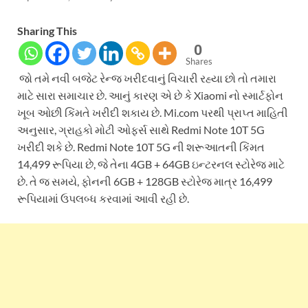
Sharing This
0
Shares
જો તમે નવી બજેટ રેન્જ ખરીદવાનું વિચારી રહ્યા છો તો તમારા
માટે સારા સમાચાર છે. આનું કારણ એ છે કે Xiaomi નો સ્માર્ટફોન
ખૂબ ઓછી કિંમતે ખરીદી શકાય છે. Mi.com પરથી પ્રાપ્ત માહિતી
અનુસાર, ગ્રાહકો મોટી ઓફર્સ સાથે Redmi Note 10T 5G
ખરીદી શકે છે. Redmi Note 10T 5G ની શરૂઆતની કિંમત
14,499 રૂપિયા છે, જે તેના 4GB + 64GB ઇન્ટરનલ સ્ટોરેજ માટે
છે. તે જ સમયે, ફોનની 6GB + 128GB સ્ટોરેજ માત્ર 16,499
રૂપિયામાં ઉપલબ્ધ કરવામાં આવી રહી છે.