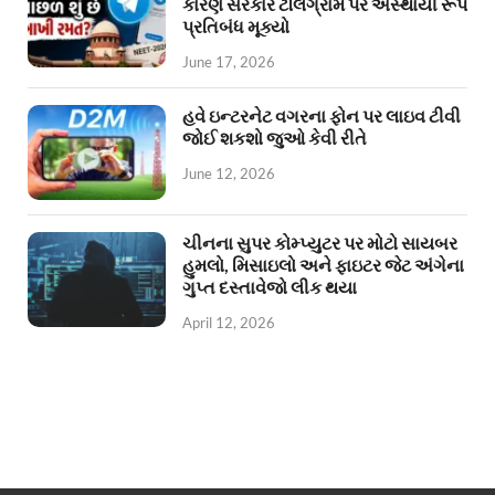
કારણે સરકારે ટેલિગ્રામ પર અસ્થાયી રૂપે
પ્રતિબંધ મૂક્યો
June 17, 2026
હવે ઇન્ટરનેટ વગરના ફોન પર લાઇવ ટીવી
જોઈ શકશો જુઓ કેવી રીતે
June 12, 2026
ચીનના સુપર કોમ્પ્યુટર પર મોટો સાયબર
હુમલો, મિસાઇલો અને ફાઇટર જેટ અંગેના
ગુપ્ત દસ્તાવેજો લીક થયા
April 12, 2026