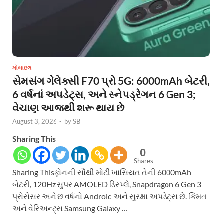
મોબાઇલ
સેમસંગ ગેલેક્સી F70 પ્રો 5G: 6000mAh બેટરી,
6 વર્ષનાં અપડેટ્સ, અને સ્નેપડ્રેગન 6 Gen 3;
વેચાણ આજથી શરૂ થાય છે
August 3, 2026
-
by
SB
Sharing This
0
Shares
Sharing Thisફોનની સૌથી મોટી ખાસિયત તેની 6000mAh
બેટરી, 120Hz સુપર AMOLED ડિસ્પ્લે, Snapdragon 6 Gen 3
પ્રોસેસર અને છ વર્ષનો Android અને સુરક્ષા અપડેટ્સ છે. કિંમત
અને વેરિઅન્ટ્સ Samsung Galaxy …