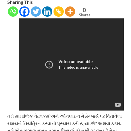
Sharing This
0
Shares
તમે સામાજિક નેટવર્ક્સ અને ઓનલાઇન મેસેન્જર્સ પર વિતાવેલા
સમયને નિયંત્રિત કરવાનો પ્રયાસ કરી રહ્યા છો? અથવા કદાચ
તમે એક સંભાળ રાખનાર માતાપિતા છો જે નથી ઇચ્છતા કે તેના