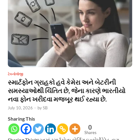
ટેકનોલોજી
સ્માર્ટફોન ગ્રાહકો હવે કેમેરા અને બેટરીની
સમસ્યાઓથી ચિંતિત છે, જેના કારણે ભારતીયો
નવા ફોન ખરીદવા મજબૂર થઈ રહ્યા છે.
July 10, 2026
-
by
SB
Sharing This
0
Shares
Sharing Thisભારતમાં સ્માર્ટફોન: કોર્નિંગ ઇન્કોર્પોરેટેડ દ્વારા