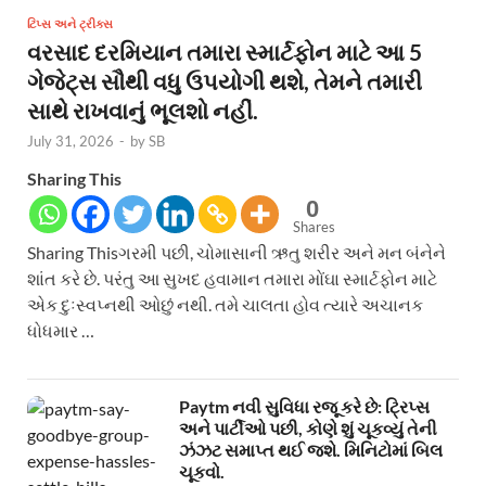
ટિપ્સ અને ટ્રીક્સ
વરસાદ દરમિયાન તમારા સ્માર્ટફોન માટે આ 5
ગેજેટ્સ સૌથી વધુ ઉપયોગી થશે, તેમને તમારી
સાથે રાખવાનું ભૂલશો નહીં.
July 31, 2026
-
by
SB
Sharing This
0
Shares
Sharing Thisગરમી પછી, ચોમાસાની ઋતુ શરીર અને મન બંનેને
શાંત કરે છે. પરંતુ આ સુખદ હવામાન તમારા મોંઘા સ્માર્ટફોન માટે
એક દુઃસ્વપ્નથી ઓછું નથી. તમે ચાલતા હોવ ત્યારે અચાનક
ધોધમાર …
Paytm નવી સુવિધા રજૂ કરે છે: ટ્રિપ્સ
અને પાર્ટીઓ પછી, કોણે શું ચૂકવ્યું તેની
ઝંઝટ સમાપ્ત થઈ જશે. મિનિટોમાં બિલ
ચૂકવો.