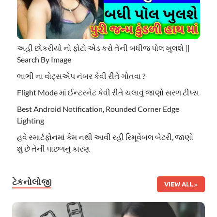
અહી છોકરીયો નો ફોટો એડ કરો તેની બધીજ પોલ ખુલશે ||
Search By Image
ભાભી ના વોટ્સએપ નંબર કેવી રીતે ગોતવા ?
Flight Mode માં ઈન્ટરનેટ કેવી રીતે ચલાવું જાણો સરળ ટીપ્સ
Best Android Notification, Rounded Corner Edge
Lighting
હવે સ્માર્ટફોનમાં કેમ નથી આવી રહી રિમૂવેબલ બેટરી, જાણો
શું છે તેની પાછળનું કારણ
ટેકનોલોજી
VIEW ALL