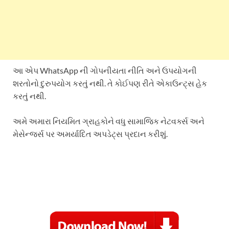
આ એપ WhatsApp ની ગોપનીયતા નીતિ અને ઉપયોગની
શરતોનો દુરુપયોગ કરતું નથી. તે કોઈપણ રીતે એકાઉન્ટ્સ હેક
કરતું નથી.
અમે અમારા નિયમિત ગ્રાહકોને વધુ સામાજિક નેટવર્ક્સ અને
મેસેન્જર્સ પર અમર્યાદિત અપડેટ્સ પ્રદાન કરીશું.