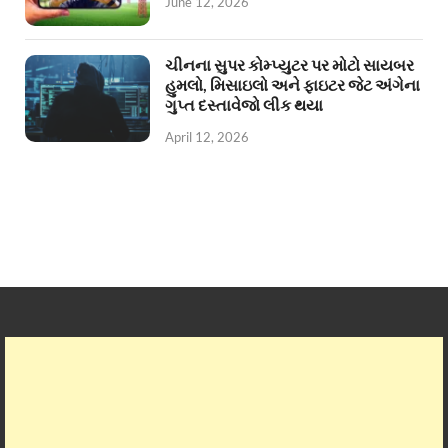
June 12, 2026
ચીનના સુપર કોમ્પ્યુટર પર મોટો સાયબર
હુમલો, મિસાઇલો અને ફાઇટર જેટ અંગેના
ગુપ્ત દસ્તાવેજો લીક થયા
April 12, 2026