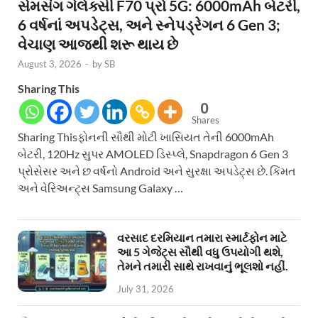
સેમસંગ ગેલેક્સી F70 પ્રો 5G: 6000mAh બેટરી,
6 વર્ષનાં અપડેટ્સ, અને સ્નેપડ્રેગન 6 Gen 3;
વેચાણ આજથી શરૂ થાય છે
August 3, 2026
-
by
SB
Sharing This
0
Shares
Sharing Thisફોનની સૌથી મોટી ખાસિયત તેની 6000mAh
બેટરી, 120Hz સુપર AMOLED ડિસ્પ્લે, Snapdragon 6 Gen 3
પ્રોસેસર અને છ વર્ષનો Android અને સુરક્ષા અપડેટ્સ છે. કિંમત
અને વેરિઅન્ટ્સ Samsung Galaxy …
વરસાદ દરમિયાન તમારા સ્માર્ટફોન માટે
આ 5 ગેજેટ્સ સૌથી વધુ ઉપયોગી થશે,
તેમને તમારી સાથે રાખવાનું ભૂલશો નહીં.
July 31, 2026