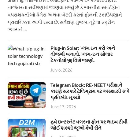
તાજેતરના સર્વેક્ષણમાં જાણવા મળ્યું છે કે ભારતીય સ્માર્ટફોન
વપરાશકર્તાઓ કેમેરા અથવા બેટરી કરતાં ફોનની ટકાઉપણાને
પ્રાથમિકતા આપી રહ્યા છે. સર્વેક્ષણ મુજબ, તૂટેલા સ્ક્રીન
ગ્લાસને …
Plug-in Solar: પ્લગ ઇન કરો અને
વીજળી બનાવો. પ્લગ-ઇન સોલાર
ટેકનોલોજી વિશે જાણો.
July 6, 2026
Telegram Block: RE-NEET પરીક્ષાને
કારણે સરકારે ટેલિગ્રામ પર અસ્થાયી રૂપે
પ્રતિબંધ મૂક્યો
June 17, 2026
હવે ઇન્ટરનેટ વગરના ફોન પર લાઇવ ટીવી
જોઈ શકશો જુઓ કેવી રીતે