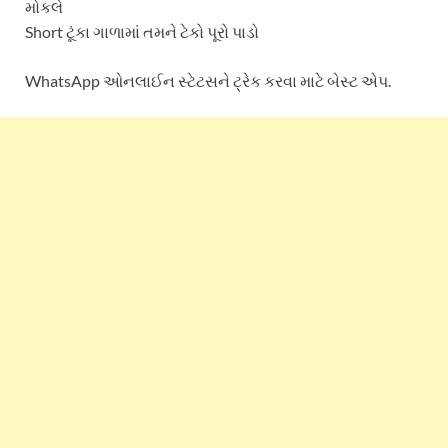
મોકલે
Short ટૂંકા ગાળામાં તમને ટેકો પૂરો પાડો
WhatsApp ઓનલાઈન સ્ટેટસને ટ્રેક કરવા માટે બેસ્ટ એપ.