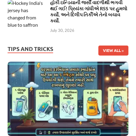
હોકી ઇન્ડિયાની જર્સી વાદળીથી ભગવી
થઈ ગઈ! પ્રિયંકા ગાંધીએ RSS પર હુમલો
કર્યો, અને દિલીપ તિર્કીએ તેનો બચાવ
કર્યો.
July 30, 2026
TIPS AND TRICKS
VIEW ALL