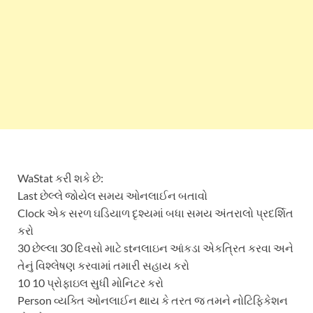
WaStat કરી શકે છે:
Last છેલ્લે જોયેલ સમય ઓનલાઈન બતાવો
Clock એક સરળ ઘડિયાળ દૃશ્યમાં બધા સમય અંતરાલો પ્રદર્શિત
કરો
30 છેલ્લા 30 દિવસો માટે stનલાઇન આંકડા એકત્રિત કરવા અને
તેનું વિશ્લેષણ કરવામાં તમારી સહાય કરો
10 10 પ્રોફાઇલ સુધી મોનિટર કરો
Person વ્યક્તિ ઓનલાઈન થાય કે તરત જ તમને નોટિફિકેશન