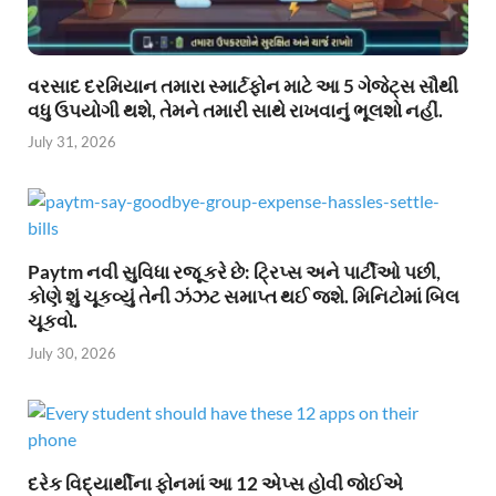
વરસાદ દરમિયાન તમારા સ્માર્ટફોન માટે આ 5 ગેજેટ્સ સૌથી
વધુ ઉપયોગી થશે, તેમને તમારી સાથે રાખવાનું ભૂલશો નહીં.
July 31, 2026
Paytm નવી સુવિધા રજૂ કરે છે: ટ્રિપ્સ અને પાર્ટીઓ પછી,
કોણે શું ચૂકવ્યું તેની ઝંઝટ સમાપ્ત થઈ જશે. મિનિટોમાં બિલ
ચૂકવો.
July 30, 2026
દરેક વિદ્યાર્થીના ફોનમાં આ 12 એપ્સ હોવી જોઈએ