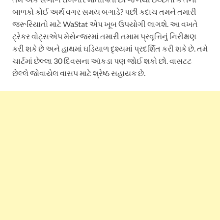
બાળકો કોઈ અર્થ વગર સમય બગાડે? પછી કદાચ તમને તમારી
જરૂરિયાતો માટે WaStat એપ ખૂબ ઉપયોગી લાગશે. આ વખતે
ટ્રેકર વોટ્સએપ મેસેન્જરમાં તમારી તમામ પ્રવૃત્તિનું નિરીક્ષણ
કરી શકે છે અને હાથમાં ઘડિયાળ દૃશ્યમાં પ્રદર્શિત કરી શકે છે. તમે
ચાર્ટમાં છેલ્લા 30 દિવસના આંકડા પણ જોઈ શકો છો. વાસટટ
છેલ્લે જોવાયેલ વાસપ માટે શ્રેષ્ઠ સહાયક છે.