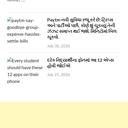
Paytm નવી સુવિધા રજૂ કરે છે: ટ્રિપ્સ
અને પાર્ટીઓ પછી, કોણે શું ચૂકવ્યું તેની
ઝંઝટ સમાપ્ત થઈ જશે. મિનિટોમાં બિલ
ચૂકવો.
July 30, 2026
દરેક વિદ્યાર્થીના ફોનમાં આ 12 એપ્સ
હોવી જોઈએ
July 25, 2026