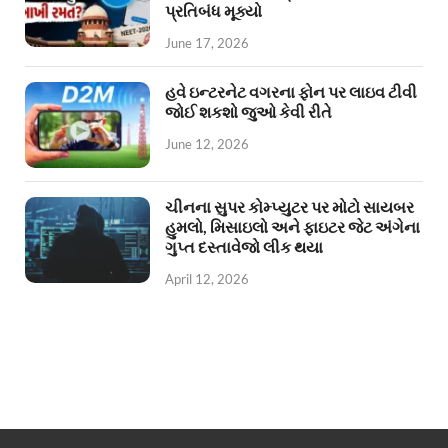
પ્રતિબંધ મૂક્યો
June 17, 2026
હવે ઇન્ટરનેટ વગરના ફોન પર લાઇવ ટીવી
જોઈ શકશો જુઓ કેવી રીતે
June 12, 2026
ચીનના સુપર કોમ્પ્યુટર પર મોટો સાયબર
હુમલો, મિસાઇલો અને ફાઇટર જેટ અંગેના
ગુપ્ત દસ્તાવેજો લીક થયા
April 12, 2026