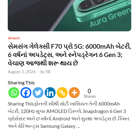
મોબાઇલ
સેમસંગ ગેલેક્સી F70 પ્રો 5G: 6000mAh બેટરી,
6 વર્ષનાં અપડેટ્સ, અને સ્નેપડ્રેગન 6 Gen 3;
વેચાણ આજથી શરૂ થાય છે
August 3, 2026
-
by
SB
Sharing This
0
Shares
Sharing Thisફોનની સૌથી મોટી ખાસિયત તેની 6000mAh
બેટરી, 120Hz સુપર AMOLED ડિસ્પ્લે, Snapdragon 6 Gen 3
પ્રોસેસર અને છ વર્ષનો Android અને સુરક્ષા અપડેટ્સ છે. કિંમત
અને વેરિઅન્ટ્સ Samsung Galaxy …