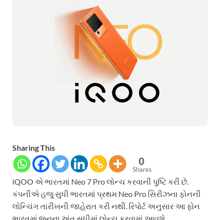
Sharing This
0
Shares
iQOO એ ભારતમાં Neo 7 Pro લોન્ચ કરવાની પુષ્ટિ કરી છે.
કંપનીએ હજુ સુધી ભારતમાં પ્રથમ Neo Pro સિરીઝના ફોનની
લોન્ચિંગ તારીખની જાહેરાત કરી નથી. રિપોર્ટ અનુસાર આ ફોન
ભારતમાં જૂનના અંત સુધીમાં લોન્ચ કરવામાં આવશે.