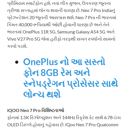
પ્રીમિયમ સ્માર્ટફોન હશે. નવા લીક મુજબ, ઉપકરણ જૂનના
ત્રીજા સપ્તાહમાં લોન્ચ થવાની ધારણા છે. Neo 7 Pro Indiaનું
પ્રેઝન્ટેશન 20 જૂનની આસપાસ થશે. Neo 7 Pro ની ભારતમાં
કિંમત 40,000 રૂપિયાથી ઓછી હોવાની ધારણા છે અને તેને
ભારતમાં OnePlus 11R 5G, Samsung Galaxy A54 5G અને
Vivo V27 Pro 5G જેવા હરીફો તરફથી સખત સ્પર્ધાનો સામનો
કરવો પડશે.
OnePlus નો આ સસ્તો
ફોન 8GB રેમ અને
સ્નેપડ્રેગન પ્રોસેસર સાથે
લોન્ચ થશે
iQOO Neo 7 Pro વિશિષ્ટતાઓ
ફોનમાં 1.5K રિઝોલ્યુશન અને 144Hz રિફ્રેશ રેટ સાથે 6.78-ઇંચ
OLED ડિસ્પ્લે હોવાનું કહેવાય છે. iQoo Neo 7 Pro Qualcomm