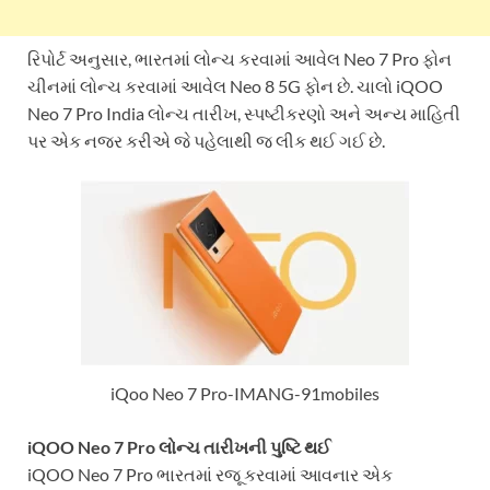
રિપોર્ટ અનુસાર, ભારતમાં લોન્ચ કરવામાં આવેલ Neo 7 Pro ફોન
ચીનમાં લોન્ચ કરવામાં આવેલ Neo 8 5G ફોન છે. ચાલો iQOO
Neo 7 Pro India લોન્ચ તારીખ, સ્પષ્ટીકરણો અને અન્ય માહિતી
પર એક નજર કરીએ જે પહેલાથી જ લીક થઈ ગઈ છે.
iQoo Neo 7 Pro-IMANG-91mobiles
iQOO Neo 7 Pro લોન્ચ તારીખની પુષ્ટિ થઈ
iQOO Neo 7 Pro ભારતમાં રજૂ કરવામાં આવનાર એક