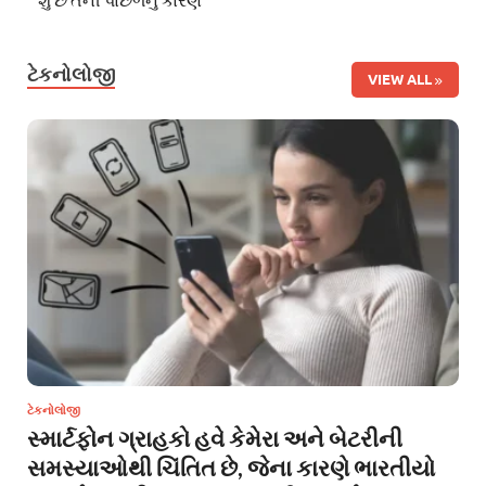
ટેકનોલોજી
VIEW ALL
ટેકનોલોજી
સ્માર્ટફોન ગ્રાહકો હવે કેમેરા અને બેટરીની
સમસ્યાઓથી ચિંતિત છે, જેના કારણે ભારતીયો