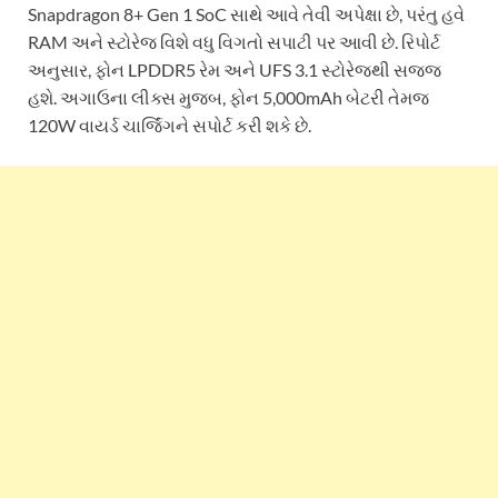
Snapdragon 8+ Gen 1 SoC સાથે આવે તેવી અપેક્ષા છે, પરંતુ હવે
RAM અને સ્ટોરેજ વિશે વધુ વિગતો સપાટી પર આવી છે. રિપોર્ટ
અનુસાર, ફોન LPDDR5 રેમ અને UFS 3.1 સ્ટોરેજથી સજ્જ
હશે. અગાઉના લીક્સ મુજબ, ફોન 5,000mAh બેટરી તેમજ
120W વાયર્ડ ચાર્જિંગને સપોર્ટ કરી શકે છે.