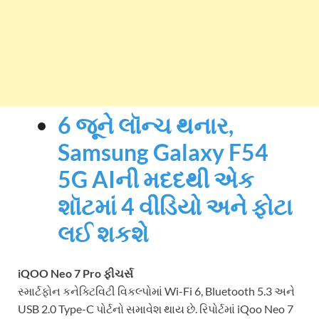
6 જૂને લૉન્ચ થનાર,
Samsung Galaxy F54
5G AIની મદદથી એક
શૉટમાં 4 વીડિયો અને ફોટા
લઈ શકશે
iQOO Neo 7 Pro ફીચર્સ
સ્માર્ટફોન કનેક્ટિવિટી વિકલ્પોમાં Wi-Fi 6, Bluetooth 5.3 અને
USB 2.0 Type-C પોર્ટનો સમાવેશ થાય છે. રિપોર્ટમાં iQoo Neo 7