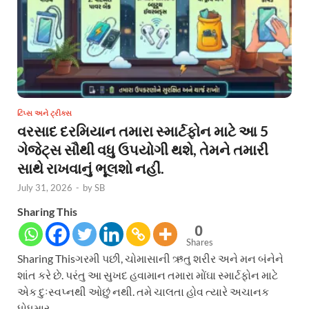
ટિપ્સ અને ટ્રીક્સ
વરસાદ દરમિયાન તમારા સ્માર્ટફોન માટે આ 5
ગેજેટ્સ સૌથી વધુ ઉપયોગી થશે, તેમને તમારી
સાથે રાખવાનું ભૂલશો નહીં.
July 31, 2026
-
by
SB
Sharing This
0
Shares
Sharing Thisગરમી પછી, ચોમાસાની ઋતુ શરીર અને મન બંનેને
શાંત કરે છે. પરંતુ આ સુખદ હવામાન તમારા મોંઘા સ્માર્ટફોન માટે
એક દુઃસ્વપ્નથી ઓછું નથી. તમે ચાલતા હોવ ત્યારે અચાનક
ધોધમાર …