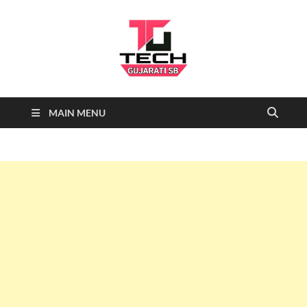
Tech
Tech News, Latest technology
MAIN MENU
news daily, new best tech gadgets
Gujarati SB-
reviews which include mobiles,
tablets, laptops, video games.
Being a tech news site we cover …
NEWS