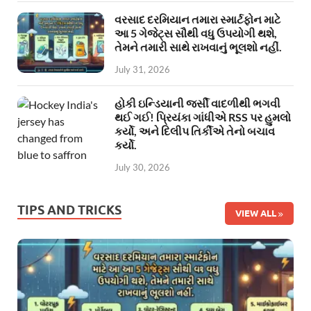
વરસાદ દરમિયાન તમારા સ્માર્ટફોન માટે
આ 5 ગેજેટ્સ સૌથી વધુ ઉપયોગી થશે,
તેમને તમારી સાથે રાખવાનું ભૂલશો નહીં.
July 31, 2026
હોકી ઇન્ડિયાની જર્સી વાદળીથી ભગવી
થઈ ગઈ! પ્રિયંકા ગાંધીએ RSS પર હુમલો
કર્યો, અને દિલીપ તિર્કીએ તેનો બચાવ
કર્યો.
July 30, 2026
TIPS AND TRICKS
VIEW ALL