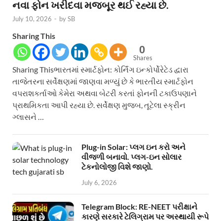
નવા ફોન ખરીદવા મજબૂર થઈ રહ્યા છે.
July 10, 2026
-
by
SB
Sharing This
0
Shares
Sharing Thisભારતમાં સ્માર્ટફોન: કોર્નિંગ ઇન્કોર્પોરેટેડ દ્વારા
તાજેતરના સર્વેક્ષણમાં જાણવા મળ્યું છે કે ભારતીય સ્માર્ટફોન
વપરાશકર્તાઓ કેમેરા અથવા બેટરી કરતાં ફોનની ટકાઉપણાને
પ્રાથમિકતા આપી રહ્યા છે. સર્વેક્ષણ મુજબ, તૂટેલા સ્ક્રીન
ગ્લાસને …
Plug-in Solar: પ્લગ ઇન કરો અને
વીજળી બનાવો. પ્લગ-ઇન સોલાર
ટેકનોલોજી વિશે જાણો.
July 6, 2026
Telegram Block: RE-NEET પરીક્ષાને
કારણે સરકારે ટેલિગ્રામ પર અસ્થાયી રૂપે