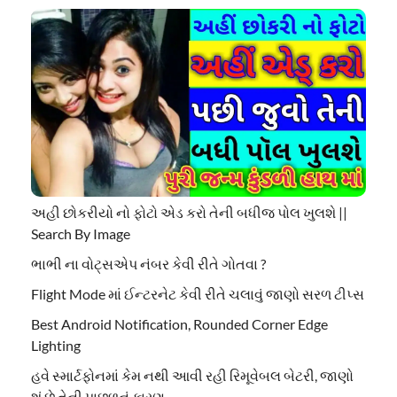
અહી છોકરીયો નો ફોટો એડ કરો તેની બધીજ પોલ ખુલશે ||
Search By Image
ભાભી ના વોટ્સએપ નંબર કેવી રીતે ગોતવા ?
Flight Mode માં ઈન્ટરનેટ કેવી રીતે ચલાવું જાણો સરળ ટીપ્સ
Best Android Notification, Rounded Corner Edge
Lighting
હવે સ્માર્ટફોનમાં કેમ નથી આવી રહી રિમૂવેબલ બેટરી, જાણો
શું છે તેની પાછળનું કારણ