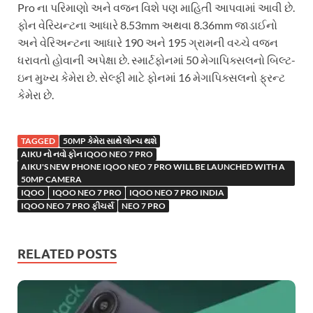
Pro ના પરિમાણો અને વજન વિશે પણ માહિતી આપવામાં આવી છે.
ફોન વેરિયન્ટના આધારે 8.53mm અથવા 8.36mm જાડાઈનો
અને વેરિઅન્ટના આધારે 190 અને 195 ગ્રામની વચ્ચે વજન
ધરાવતો હોવાની અપેક્ષા છે. સ્માર્ટફોનમાં 50 મેગાપિક્સલનો બિલ્ટ-
ઇન મુખ્ય કેમેરા છે. સેલ્ફી માટે ફોનમાં 16 મેગાપિક્સલનો ફ્રન્ટ
કેમેરા છે.
TAGGED
50MP કેમેરા સાથે લોન્ચ થશે
AIKU નો નવો ફોન IQOO NEO 7 PRO
AIKU'S NEW PHONE IQOO NEO 7 PRO WILL BE LAUNCHED WITH A
50MP CAMERA
IQOO
IQOO NEO 7 PRO
IQOO NEO 7 PRO INDIA
IQOO NEO 7 PRO ફીચર્સ
NEO 7 PRO
RELATED POSTS