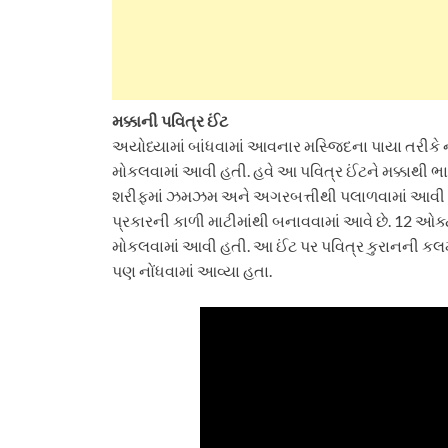
મક્કાની પવિત્ર ઈંટ
અયોધ્યામાં બાંધવામાં આવનાર મસ્જિદના પાયા તરીકે ન
મોકલવામાં આવી હતી. હવે આ પવિત્ર ઈંટને મક્કાથી ભ
શરીફમાં ઝમઝમ અને અગરબત્તીથી પલાળવામાં આવી હતી
પ્રકારની કાળી માટીમાંથી બનાવવામાં આવે છે. 12 ઓક
મોકલવામાં આવી હતી. આ ઈંટ પર પવિત્ર કુરાનની કલમ
પણ નોંધવામાં આવ્યા હતા.