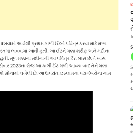
ટ
ત
J
ાખવામાં આવેલી પ્રથમ કાળી ઈંટને પવિત્ર કરવા માટે મક્કા
S
ારતમાં લાવવામાં આવી હતી. આ ઈંટને મક્કા શરીફ અને મદીના
. મૂળ મક્કાના મદીનાની આ પવિત્ર ઈંટ ખાસ છે. તે ખાસ
્ટોબર 2023ના રોજ આ કાળી ઈંટ મળી આવ્યા બાદ તેને મક્કા
S
ો સોનામાં લખેલી છે. આ ઉપરાંત, ઇસ્લામના પયગંબરોના નામ
મ
મ
ચ