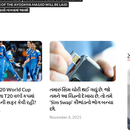
OF THE AYODHYA MASJID WILL BE LAID
પાયો નાખવામાં આવશે
20 World Cup
તમારું સિમ ચોરી થઈ ગયું છે. જો
 T20 વર્લ્ડ કપમાં
તમને આ ચિહ્નો દેખાય છે, તો તમે
ાની સફર કેવી રહી?
‘Sim Swap’ કૌભાંડનો ભોગ બન્યા
છો.
6
November 6, 2025