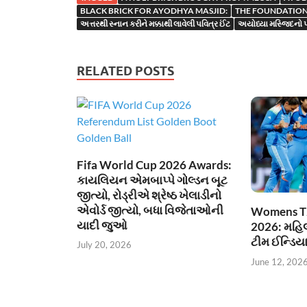
BLACK BRICK FOR AYODHYA MASJID:
THE FOUNDATION 
અત્તરથી સ્નાન કરીને મક્કાથી લાવેલી પવિત્ર ઈંટ
અયોધ્યા મસ્જિદનો 
RELATED POSTS
Fifa World Cup 2026 Awards:
કાયલિયન એમબાપ્પે ગોલ્ડન બૂટ
જીત્યો, રોડ્રીએ શ્રેષ્ઠ ખેલાડીનો
એવોર્ડ જીત્યો, બધા વિજેતાઓની
Womens T
યાદી જુઓ
2026: મહિલા
ટીમ ઈન્ડિય
July 20, 2026
June 12, 202