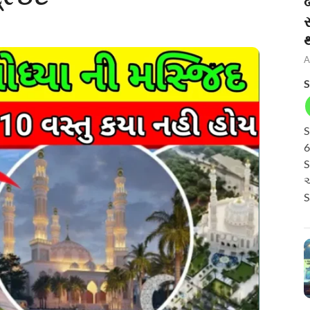
બ
A
S
S
6
S
અ
S