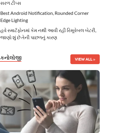
સરળ ટીપ્સ
Best Android Notification, Rounded Corner
Edge Lighting
હવે સ્માર્ટફોનમાં કેમ નથી આવી રહી રિમૂવેબલ બેટરી,
જાણો શું છે તેની પાછળનું કારણ
ટેકનોલોજી
VIEW ALL