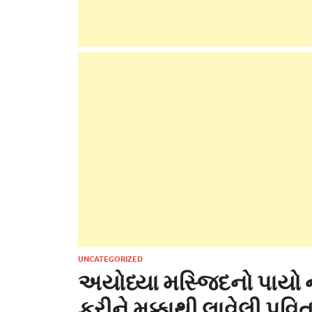
UNCATEGORIZED
અયોધ્યા મસ્જિદનો પાયો 
કરીને મક્કાથી લાવેલી પવિત