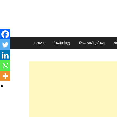
HOME
ટેકનોલોજી
ટિપ્સ અને ટ્રીક્સ
મ