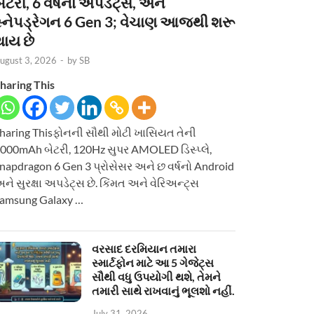
ેટરી, 6 વર્ષનાં અપડેટ્સ, અને
સ્નેપડ્રેગન 6 Gen 3; વેચાણ આજથી શરૂ
થાય છે
ugust 3, 2026
-
by
SB
haring This
haring Thisફોનની સૌથી મોટી ખાસિયત તેની
000mAh બેટરી, 120Hz સુપર AMOLED ડિસ્પ્લે,
napdragon 6 Gen 3 પ્રોસેસર અને છ વર્ષનો Android
ને સુરક્ષા અપડેટ્સ છે. કિંમત અને વેરિઅન્ટ્સ
amsung Galaxy …
વરસાદ દરમિયાન તમારા
સ્માર્ટફોન માટે આ 5 ગેજેટ્સ
સૌથી વધુ ઉપયોગી થશે, તેમને
તમારી સાથે રાખવાનું ભૂલશો નહીં.
July 31, 2026