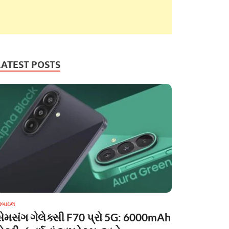
LATEST POSTS
ોબાઇલ
સેમસંગ ગેલેક્સી F70 પ્રો 5G: 6000mAh