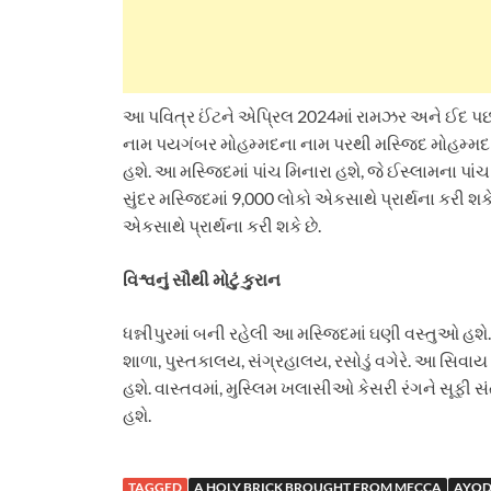
આ પવિત્ર ઈંટને એપ્રિલ 2024માં રામઝર અને ઈદ પછી
નામ પયગંબર મોહમ્મદના નામ પરથી મસ્જિદ મોહમ્મદ બિ
હશે. આ મસ્જિદમાં પાંચ મિનારા હશે, જે ઈસ્લામના પા
સુંદર મસ્જિદમાં 9,000 લોકો એકસાથે પ્રાર્થના કરી શ
એકસાથે પ્રાર્થના કરી શકે છે.
વિશ્વનું સૌથી મોટું કુરાન
ધન્નીપુરમાં બની રહેલી આ મસ્જિદમાં ઘણી વસ્તુઓ હશે
શાળા, પુસ્તકાલય, સંગ્રહાલય, રસોડું વગેરે. આ સિવાય 
હશે. વાસ્તવમાં, મુસ્લિમ ખલાસીઓ કેસરી રંગને સૂફી સં
હશે.
TAGGED
A HOLY BRICK BROUGHT FROM MECCA
AYOD