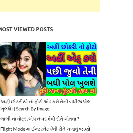
MOST VIEWED POSTS
અહી છોકરીયો નો ફોટો એડ કરો તેની બધીજ પોલ
ખુલશે || Search By Image
ભાભી ના વોટ્સએપ નંબર કેવી રીતે ગોતવા ?
Flight Mode માં ઈન્ટરનેટ કેવી રીતે ચલાવું જાણો