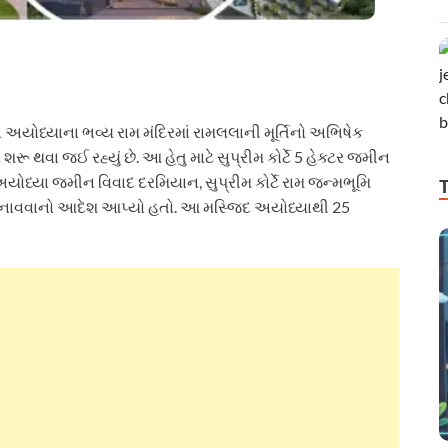
યોધ્યાના ભવ્ય રામ મંદિરમાં રામલલાની મૂર્તિનો અભિષેક
શરૂ થવા જઈ રહ્યું છે. આ હેતુ માટે સુપ્રીમ કોર્ટે 5 હેક્ટર જમીન
ોધ્યા જમીન વિવાદ દરમિયાન, સુપ્રીમ કોર્ટે રામ જન્મભૂમિ
 બનાવવાનો આદેશ આપ્યો હતો. આ મસ્જિદ અયોધ્યાથી 25