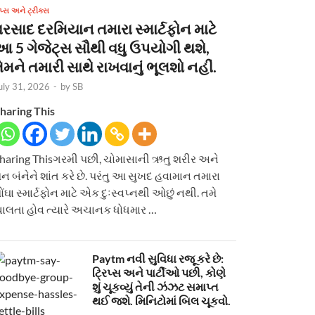
િપ્સ અને ટ્રીક્સ
વરસાદ દરમિયાન તમારા સ્માર્ટફોન માટે
આ 5 ગેજેટ્સ સૌથી વધુ ઉપયોગી થશે,
ેમને તમારી સાથે રાખવાનું ભૂલશો નહીં.
uly 31, 2026
-
by
SB
haring This
haring Thisગરમી પછી, ચોમાસાની ઋતુ શરીર અને
ન બંનેને શાંત કરે છે. પરંતુ આ સુખદ હવામાન તમારા
ોંઘા સ્માર્ટફોન માટે એક દુઃસ્વપ્નથી ઓછું નથી. તમે
ાલતા હોવ ત્યારે અચાનક ધોધમાર …
Paytm નવી સુવિધા રજૂ કરે છે:
ટ્રિપ્સ અને પાર્ટીઓ પછી, કોણે
શું ચૂકવ્યું તેની ઝંઝટ સમાપ્ત
થઈ જશે. મિનિટોમાં બિલ ચૂકવો.