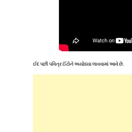
ઈદ પછી પવિત્ર ઈંટોને અયોધ્યા લાવવામાં આવે છે.