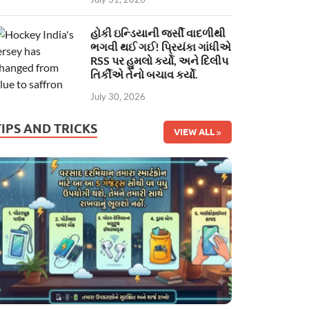
હોકી ઇન્ડિયાની જર્સી વાદળીથી
ભગવી થઈ ગઈ! પ્રિયંકા ગાંધીએ
RSS પર હુમલો કર્યો, અને દિલીપ
તિર્કીએ તેનો બચાવ કર્યો.
July 30, 2026
TIPS AND TRICKS
VIEW ALL