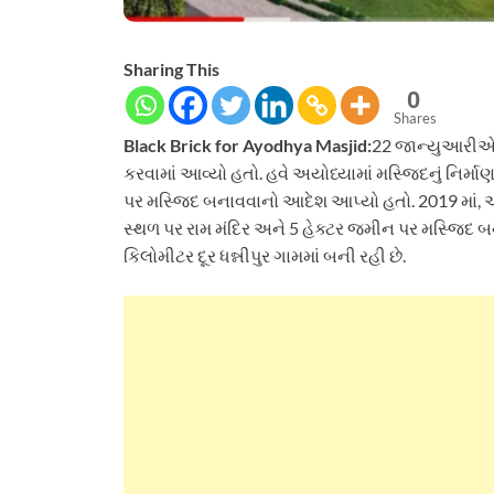
Sharing This
0
Shares
Black Brick for Ayodhya Masjid:
22 જાન્યુઆરીએ અ
કરવામાં આવ્યો હતો. હવે અયોધ્યામાં મસ્જિદનું નિર્માણ 
પર મસ્જિદ બનાવવાનો આદેશ આપ્યો હતો. 2019 માં, અય
સ્થળ પર રામ મંદિર અને 5 હેક્ટર જમીન પર મસ્જિદ
કિલોમીટર દૂર ધન્નીપુર ગામમાં બની રહી છે.