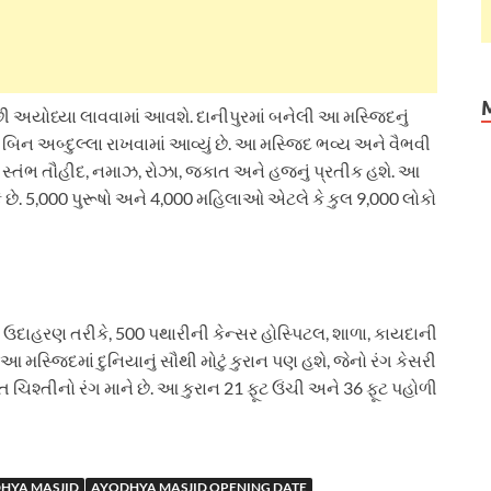
 અયોધ્યા લાવવામાં આવશે. દાનીપુરમાં બનેલી આ મસ્જિદનું
ન અબ્દુલ્લા રાખવામાં આવ્યું છે. આ મસ્જિદ ભવ્ય અને વૈભવી
ંચ સ્તંભ તૌહીદ, નમાઝ, રોઝા, જકાત અને હજનું પ્રતીક હશે. આ
કે છે. 5,000 પુરૂષો અને 4,000 મહિલાઓ એટલે કે કુલ 9,000 લોકો
. ઉદાહરણ તરીકે, 500 પથારીની કેન્સર હોસ્પિટલ, શાળા, કાયદાની
આ મસ્જિદમાં દુનિયાનું સૌથી મોટું કુરાન પણ હશે, જેનો રંગ કેસરી
ત ચિશ્તીનો રંગ માને છે. આ કુરાન 21 ફૂટ ઉંચી અને 36 ફૂટ પહોળી
HYA MASJID
AYODHYA MASJID OPENING DATE