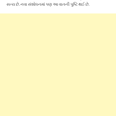
સત્ય છે. નવા સંશોધનમાં પણ આ વાતની પુષ્ટિ થઈ છે.