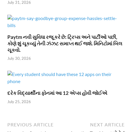
July 31, 2026
Paytm નવી સુવિધા રજૂ કરે છે: ટ્રિપ્સ અને પાર્ટીઓ પછી,
કોણે શું ચૂકવ્યું તેની ઝંઝટ સમાપ્ત થઈ જશે. મિનિટોમાં બિલ
ચૂકવો.
July 30, 2026
દરેક વિદ્યાર્થીના ફોનમાં આ 12 એપ્સ હોવી જોઈએ
July 25, 2026
PREVIOUS ARTICLE
NEXT ARTICLE