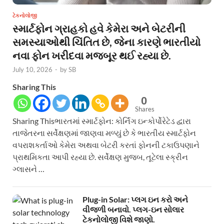
ટેકનોલોજી
સ્માર્ટફોન ગ્રાહકો હવે કેમેરા અને બેટરીની
સમસ્યાઓથી ચિંતિત છે, જેના કારણે ભારતીયો
નવા ફોન ખરીદવા મજબૂર થઈ રહ્યા છે.
July 10, 2026
-
by
SB
Sharing This
0
Shares
Sharing Thisભારતમાં સ્માર્ટફોન: કોર્નિંગ ઇન્કોર્પોરેટેડ દ્વારા
તાજેતરના સર્વેક્ષણમાં જાણવા મળ્યું છે કે ભારતીય સ્માર્ટફોન
વપરાશકર્તાઓ કેમેરા અથવા બેટરી કરતાં ફોનની ટકાઉપણાને
પ્રાથમિકતા આપી રહ્યા છે. સર્વેક્ષણ મુજબ, તૂટેલા સ્ક્રીન
ગ્લાસને …
Plug-in Solar: પ્લગ ઇન કરો અને
વીજળી બનાવો. પ્લગ-ઇન સોલાર
ટેકનોલોજી વિશે જાણો.