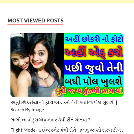
MOST VIEWED POSTS
અહી છોકરીયો નો ફોટો એડ કરો તેની બધીજ પોલ ખુલશે ||
Search By Image
ભાભી ના વોટ્સએપ નંબર કેવી રીતે ગોતવા ?
Flight Mode માં ઈન્ટરનેટ કેવી રીતે ચલાવું જાણો સરળ ટીપ્સ