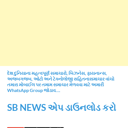
દેશ દુનિયાના મહત્વપૂર્ણ સમાચારો, બિઝનેસ, ફાયનાન્સ,
અજબગજબ, ઓટો અને ટેક્નોલોજી સહિતનાસમાચાર વાંચો
તમારા મોબાઈલ પર તમામ સમાચાર મેળવવા માટે અમારી
WhatsApp Group જોડાવ….
SB NEWS એપ ડાઉનલોડ કરો