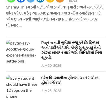
Shares
Sharing Thisગરમી પછી, ચોમાસાની ઋતુ શરીર અને મન બંનેને
શાંત કરે છે. પરંતુ આ સુખદ હવામાન તમારા મોંઘા સ્માર્ટફોન માટે
એક દુઃસ્વપ્નથી ઓછું નથી. તમે ચાલતા હોવ ત્યારે અચાનક
ધોધમાર …
Paytm નવી સુવિધા રજૂ કરે છે: ટ્રિપ્સ
અને પાર્ટીઓ પછી, કોણે શું ચૂકવ્યું તેની
ઝંઝટ સમાપ્ત થઈ જશે. મિનિટોમાં બિલ
ચૂકવો.
July 30, 2026
દરેક વિદ્યાર્થીના ફોનમાં આ 12 એપ્સ
હોવી જોઈએ
July 25, 2026