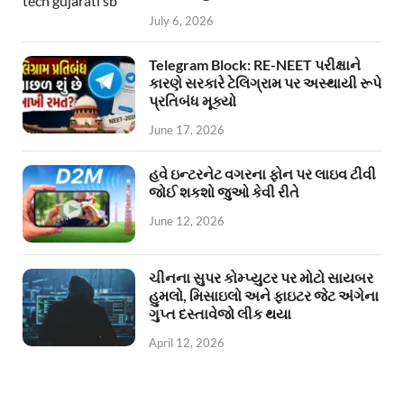
July 6, 2026
Telegram Block: RE-NEET પરીક્ષાને
કારણે સરકારે ટેલિગ્રામ પર અસ્થાયી રૂપે
પ્રતિબંધ મૂક્યો
June 17, 2026
હવે ઇન્ટરનેટ વગરના ફોન પર લાઇવ ટીવી
જોઈ શકશો જુઓ કેવી રીતે
June 12, 2026
ચીનના સુપર કોમ્પ્યુટર પર મોટો સાયબર
હુમલો, મિસાઇલો અને ફાઇટર જેટ અંગેના
ગુપ્ત દસ્તાવેજો લીક થયા
April 12, 2026