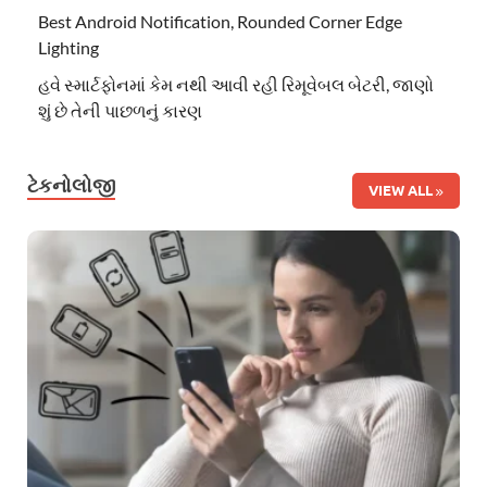
Best Android Notification, Rounded Corner Edge
Lighting
હવે સ્માર્ટફોનમાં કેમ નથી આવી રહી રિમૂવેબલ બેટરી, જાણો
શું છે તેની પાછળનું કારણ
ટેકનોલોજી
VIEW ALL