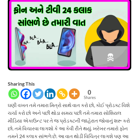
Sharing This
0
Shares
ઘણી વખત તમે તમારા મિત્રો સાથે વાત કરો છો, કોઈ પ્રોડક્ટ વિશે
ચર્ચા કરો છો અને પછી થોડા સમય પછી તમે તમારા સોશિયલ
મીડિયા એકાઉન્ટ પર તે જ પ્રોડક્ટની જાહેરાત જોવાનું શરૂ કરો
છો. તમે વિચારવા લાગશો કે આ કેવી રીતે થયું. ખરેખર તમારો ફોન
તમને 24 કલાક સાંભળે છે. આ વાત થોડી વિચિત્ર લાગશે પણ આ