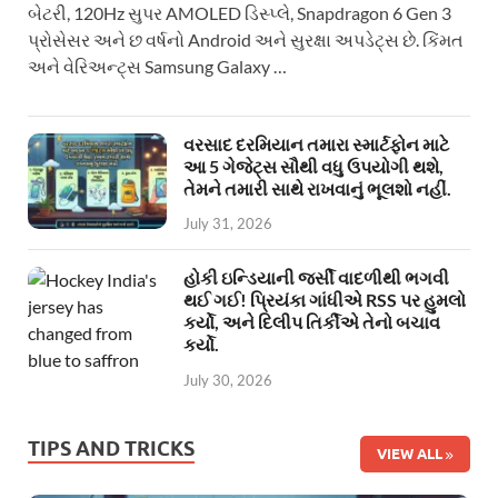
બેટરી, 120Hz સુપર AMOLED ડિસ્પ્લે, Snapdragon 6 Gen 3
પ્રોસેસર અને છ વર્ષનો Android અને સુરક્ષા અપડેટ્સ છે. કિંમત
અને વેરિઅન્ટ્સ Samsung Galaxy …
વરસાદ દરમિયાન તમારા સ્માર્ટફોન માટે
આ 5 ગેજેટ્સ સૌથી વધુ ઉપયોગી થશે,
તેમને તમારી સાથે રાખવાનું ભૂલશો નહીં.
July 31, 2026
હોકી ઇન્ડિયાની જર્સી વાદળીથી ભગવી
થઈ ગઈ! પ્રિયંકા ગાંધીએ RSS પર હુમલો
કર્યો, અને દિલીપ તિર્કીએ તેનો બચાવ
કર્યો.
July 30, 2026
TIPS AND TRICKS
VIEW ALL