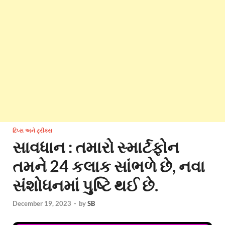
ટિપ્સ અને ટ્રીક્સ
સાવધાન : ​​તમારો સ્માર્ટફોન
તમને 24 કલાક સાંભળે છે, નવા
સંશોધનમાં પુષ્ટિ થઈ છે.
December 19, 2023
-
by
SB