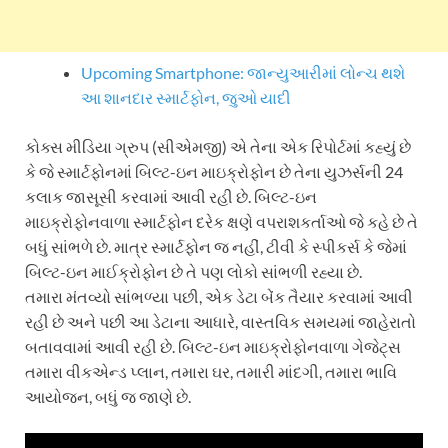
Upcoming Smartphone: જાન્યુઆરીમાં લોન્ચ થશે
આ શાનદાર સ્માર્ટફોન, જુઓ યાદી
કોક્સ મીડિયા ગ્રુપ (સીએમજી) એ તેના એક રિપોર્ટમાં કહ્યું છે
કે જે સ્માર્ટફોનમાં બિલ્ટ-ઇન માઇક્રોફોન છે તેના યુઝર્સની 24
કલાક જાસૂસી કરવામાં આવી રહી છે. બિલ્ટ-ઇન
માઇક્રોફોનવાળા સ્માર્ટફોન દરેક ક્ષણે વપરાશકર્તાઓ જે કહે છે તે
બધું સાંભળે છે. માત્ર સ્માર્ટફોન જ નહીં, ટીવી કે સ્પીકર્સ કે જેમાં
બિલ્ટ-ઇન માઈક્રોફોન છે તે પણ લોકો સાંભળી રહ્યા છે.
તમારા મંતવ્યો સાંભળ્યા પછી, એક ડેટા બેંક તૈયાર કરવામાં આવી
રહી છે અને પછી આ ડેટાના આધારે, વાસ્તવિક સમયમાં જાહેરાતો
બતાવવામાં આવી રહી છે. બિલ્ટ-ઇન માઇક્રોફોનવાળા ગેજેટ્સ
તમારા વીકએન્ડ પ્લાન, તમારા ઘર, તમારી માંદગી, તમારા ભાવિ
આયોજન, બધું જ જાણે છે.