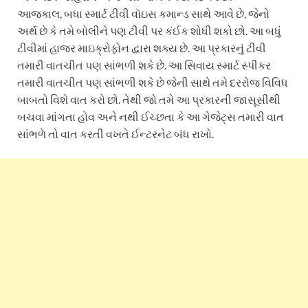
આજકાલ, બધા સ્માર્ટ ટીવી વૉઇસ કમાન્ડ સાથે આવે છે, જેનો
અર્થ છે કે તમે બોલીને પણ ટીવી પર કંઈક શોધી શકો છો. આ બધું
ટીવીમાં હાજર માઇક્રોફોન દ્વારા શક્ય છે. આ પ્રકારનું ટીવી
તમારી વાતચીત પણ સાંભળી શકે છે. આ સિવાય સ્માર્ટ સ્પીકર
તમારી વાતચીત પણ સાંભળી શકે છે જેની સાથે તમે દરરોજ વિવિધ
બાબતો વિશે વાત કરો છો. તેથી જો તમે આ પ્રકારની જાસૂસીથી
બચવા માંગતા હોવ અને નથી ઈચ્છતા કે આ ગેજેટ્સ તમારી વાત
સાંભળે તો વાત કરતી વખતે ઈન્ટરનેટ બંધ રાખો.