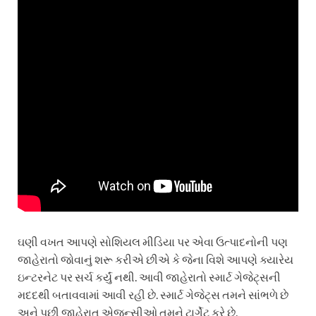
ઘણી વખત આપણે સોશિયલ મીડિયા પર એવા ઉત્પાદનોની પણ
જાહેરાતો જોવાનું શરૂ કરીએ છીએ કે જેના વિશે આપણે ક્યારેય
ઇન્ટરનેટ પર સર્ચ કર્યું નથી. આવી જાહેરાતો સ્માર્ટ ગેજેટ્સની
મદદથી બતાવવામાં આવી રહી છે. સ્માર્ટ ગેજેટ્સ તમને સાંભળે છે
અને પછી જાહેરાત એજન્સીઓ તમને ટાર્ગેટ કરે છે.