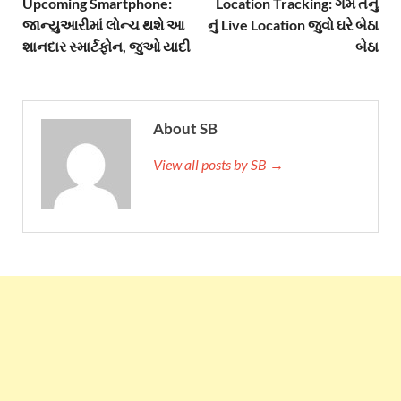
Upcoming Smartphone:
Location Tracking: ગમે તેનું
જાન્યુઆરીમાં લોન્ચ થશે આ
નું Live Location જુવો ઘરે બેઠા
શાનદાર સ્માર્ટફોન, જુઓ યાદી
બેઠા
About SB
View all posts by SB →