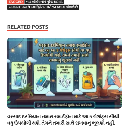
TAGGED
નવા સંશોધનમાં પુષ્ટિ થઈ છે.
સાવધાન : ​​તમારો સ્માર્ટફોન તમને 24 કલાક સાંભળે છે
RELATED POSTS
વરસાદ દરમિયાન તમારા સ્માર્ટફોન માટે આ 5 ગેજેટ્સ સૌથી
વધુ ઉપયોગી થશે, તેમને તમારી સાથે રાખવાનું ભૂલશો નહીં.