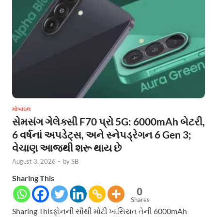
મોબાઇલ
સેમસંગ ગેલેક્સી F70 પ્રો 5G: 6000mAh બેટરી,
6 વર્ષનાં અપડેટ્સ, અને સ્નેપડ્રેગન 6 Gen 3;
વેચાણ આજથી શરૂ થાય છે
August 3, 2026
-
by
SB
Sharing This
0
Shares
Sharing Thisફોનની સૌથી મોટી ખાસિયત તેની 6000mAh