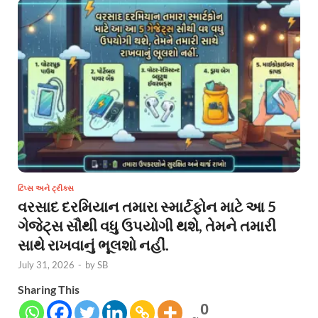
ટિપ્સ અને ટ્રીક્સ
વરસાદ દરમિયાન તમારા સ્માર્ટફોન માટે આ 5
ગેજેટ્સ સૌથી વધુ ઉપયોગી થશે, તેમને તમારી
સાથે રાખવાનું ભૂલશો નહીં.
July 31, 2026
-
by
SB
Sharing This
0