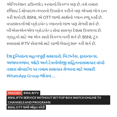
એપ્લિકેશન ડાઉનલોડ કરવાનો વિકલ્પ પણ છે. તમે તમારા
રજિસ્ટર્ડ મોબાઇલ નંબરનો ઉપયોગ કરીને પણ એપમાં લોગ ઇન
કરી શકો છો. BSNL એ OTT લાભો સાથેનો પ્લાન રજૂ કર્યો છે.
વપરાશકર્તાઓ બ્રોડબેન્ડ પ્લાનનો લાભ પણ મેળવી શકે છે.
બીએસએનએલ બ્રોડબેન્ડ સેવા સમગ્ર દેશમાં ઉપલબ્ધ છે.
ગ્રાહકો માટે આ એક સારો વિકલ્પ બની શકે છે. BSNL ટૂંક
સમયમાં IFTV સેવાઓ માટે ચાર્જ લેવાનું શરૂ કરી શકે છે.
દેશ દુનિયાના મહત્વપૂર્ણ સમાચારો, બિઝનેસ, ફાયનાન્સ,
અજબગજબ, ઓટો અને ટેક્નોલોજી સહિતનાસમાચાર વાંચો
તમારા મોબાઈલ પર તમામ સમાચાર મેળવવા માટે અમારી
WhatsApp Group જોડાવ….
TAGGED
BSNL BITV
BSNL IFTV SERVICE WITHOUT SET-TOP BOX WATCH ONLINE TV
CHANNELS AND PROGRAMS
BSNL OTT લાભો ઓફર કરે છે