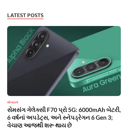
LATEST POSTS
મોબાઇલ
સેમસંગ ગેલેક્સી F70 પ્રો 5G: 6000mAh બેટરી,
6 વર્ષનાં અપડેટ્સ, અને સ્નેપડ્રેગન 6 Gen 3;
વેચાણ આજથી શરૂ થાય છે