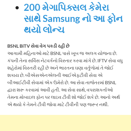
200 મેગાપિક્સલ કેમેરા
સાથે Samsung નો આ ફોન
થયો લોન્ચ
BSNL BiTV સેવા વેગ પકડી રહી છે
આગામી મહિનાઓ માટે BSNL પાસે ખૂબ જ અલગ યોજના છે.
કંપની તેના સર્વિસ નેટવર્કનો વિસ્તાર કરવા માંગે છે. IFTV સેવા વધુ
શહેરોમાં વિસ્તરી રહી છે અને ભારતના ઘણા વર્તુળોમાં તે જોઈ
શકાય છે. બીએસએનએલની આઈએફટીવી સેવા એ
બીઆઈટીવી સેવામાં એક ઉમેરો છે. આ સેવા તાજેતરમાં BSNL
દ્વારા શરૂ કરવામાં આવી હતી. આ સેવા સાથે, વપરાશકર્તાઓ
તેમના મોબાઇલ ફોન પર લાઇવ ટીવી શો જોઈ શકે છે. આનો અર્થ
એ થયો કે તેમને ટીવી જોવા માટે ટીવીની પણ જરૂર નથી.