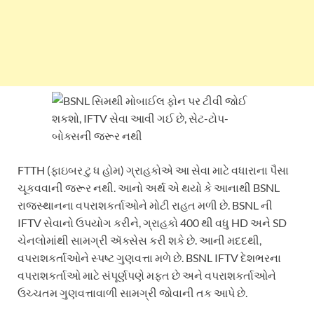
FTTH (ફાઇબર ટુ ધ હોમ) ગ્રાહકોએ આ સેવા માટે વધારાના પૈસા
ચૂકવવાની જરૂર નથી. આનો અર્થ એ થયો કે આનાથી BSNL
રાજસ્થાનના વપરાશકર્તાઓને મોટી રાહત મળી છે. BSNL ની
IFTV સેવાનો ઉપયોગ કરીને, ગ્રાહકો 400 થી વધુ HD અને SD
ચેનલોમાંથી સામગ્રી ઍક્સેસ કરી શકે છે. આની મદદથી,
વપરાશકર્તાઓને સ્પષ્ટ ગુણવત્તા મળે છે. BSNL IFTV દેશભરના
વપરાશકર્તાઓ માટે સંપૂર્ણપણે મફત છે અને વપરાશકર્તાઓને
ઉચ્ચતમ ગુણવત્તાવાળી સામગ્રી જોવાની તક આપે છે.