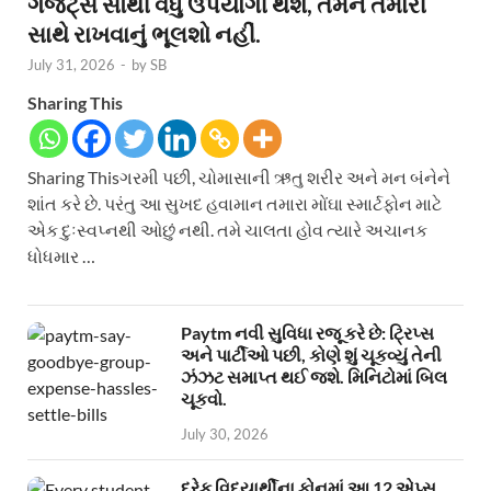
ગેજેટ્સ સૌથી વધુ ઉપયોગી થશે, તેમને તમારી
સાથે રાખવાનું ભૂલશો નહીં.
July 31, 2026
-
by
SB
Sharing This
Sharing Thisગરમી પછી, ચોમાસાની ઋતુ શરીર અને મન બંનેને
શાંત કરે છે. પરંતુ આ સુખદ હવામાન તમારા મોંઘા સ્માર્ટફોન માટે
એક દુઃસ્વપ્નથી ઓછું નથી. તમે ચાલતા હોવ ત્યારે અચાનક
ધોધમાર …
Paytm નવી સુવિધા રજૂ કરે છે: ટ્રિપ્સ
અને પાર્ટીઓ પછી, કોણે શું ચૂકવ્યું તેની
ઝંઝટ સમાપ્ત થઈ જશે. મિનિટોમાં બિલ
ચૂકવો.
July 30, 2026
દરેક વિદ્યાર્થીના ફોનમાં આ 12 એપ્સ