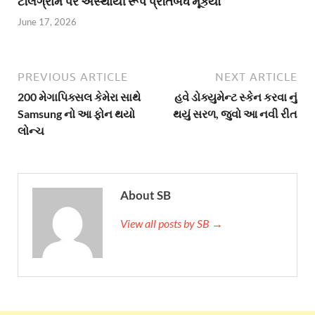
ટેલિગ્રામ પર અસ્થાયી રૂપે પ્રતિબંધ મૂક્યો
June 17, 2026
PREVIOUS ARTICLE
NEXT ARTICLE
200 મેગાપિક્સલ કેમેરા સાથે
હવે ડોક્યુમેન્ટ સ્કેન કરવા નું
Samsung નો આ ફોન થયો
થયું સરળ, જુવો આ નવી રીત
લોન્ચ
About SB
View all posts by SB →