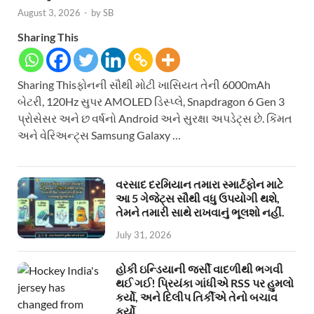
August 3, 2026
-
by
SB
Sharing This
Sharing Thisફોનની સૌથી મોટી ખાસિયત તેની 6000mAh
બેટરી, 120Hz સુપર AMOLED ડિસ્પ્લે, Snapdragon 6 Gen 3
પ્રોસેસર અને છ વર્ષનો Android અને સુરક્ષા અપડેટ્સ છે. કિંમત
અને વેરિઅન્ટ્સ Samsung Galaxy …
વરસાદ દરમિયાન તમારા સ્માર્ટફોન માટે
આ 5 ગેજેટ્સ સૌથી વધુ ઉપયોગી થશે,
તેમને તમારી સાથે રાખવાનું ભૂલશો નહીં.
July 31, 2026
હોકી ઇન્ડિયાની જર્સી વાદળીથી ભગવી
થઈ ગઈ! પ્રિયંકા ગાંધીએ RSS પર હુમલો
કર્યો, અને દિલીપ તિર્કીએ તેનો બચાવ
કર્યો.