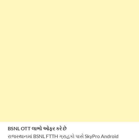
BSNL OTT લાભો ઓફર કરે છે
રાજસ્થાનમાં BSNL FTTH ગ્રાહકો પાસે SkyPro Android