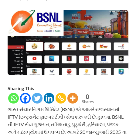
Sharing This
0
Shares
ભારત સંચાર નિગમ લિમિટેડ (BSNL) એ આખરે રાજસ્થાનમાં
IFTV (ઇન્ટ્રાનેટ ફાઇબર ટીવી) સેવા શરૂ કરી છે. હાલમાં, BSNL
ની IFTV સેવા ગુજરાત, તમિલનાડુ, પુડુચેરી, હરિયાણા, પંજાબ
અને મધ્યપ્રદેશમાં ઉપલબ્ધ છે. આખરે 20 જાન્યુઆરી 2025 ના