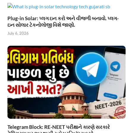
Plug-in Solar: પ્લગ ઇન કરો અને વીજળી બનાવો. પ્લગ-
ઇન સોલાર ટેકનોલોજી વિશે જાણો.
July 6, 2026
Telegram Block: RE-NEET પરીક્ષાને કારણે સરકારે