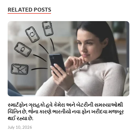
RELATED POSTS
સ્માર્ટફોન ગ્રાહકો હવે કેમેરા અને બેટરીની સમસ્યાઓથી
ચિંતિત છે, જેના કારણે ભારતીયો નવા ફોન ખરીદવા મજબૂર
થઈ રહ્યા છે.
July 10, 2026