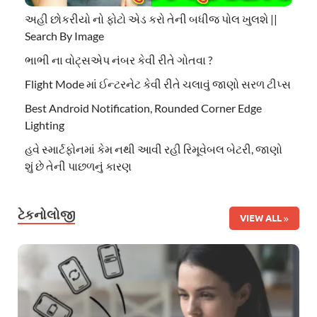
અહી છોકરીયો નો ફોટો એડ કરો તેની બધીજ પોલ ખુલશે ||
Search By Image
ભાભી ના વોટ્સએપ નંબર કેવી રીતે ગોતવા ?
Flight Mode માં ઈન્ટરનેટ કેવી રીતે ચલાવું જાણો સરળ ટીપ્સ
Best Android Notification, Rounded Corner Edge
Lighting
હવે સ્માર્ટફોનમાં કેમ નથી આવી રહી રિમૂવેબલ બેટરી, જાણો
શું છે તેની પાછળનું કારણ
ટેકનોલોજી
VIEW ALL