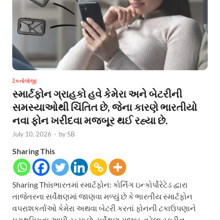
ટેકનોલોજી
સ્માર્ટફોન ગ્રાહકો હવે કેમેરા અને બેટરીની
સમસ્યાઓથી ચિંતિત છે, જેના કારણે ભારતીયો
નવા ફોન ખરીદવા મજબૂર થઈ રહ્યા છે.
July 10, 2026
-
by
SB
Sharing This
Sharing Thisભારતમાં સ્માર્ટફોન: કોર્નિંગ ઇન્કોર્પોરેટેડ દ્વારા
તાજેતરના સર્વેક્ષણમાં જાણવા મળ્યું છે કે ભારતીય સ્માર્ટફોન
વપરાશકર્તાઓ કેમેરા અથવા બેટરી કરતાં ફોનની ટકાઉપણાને
પ્રાથમિકતા આપી રહ્યા છે. સર્વેક્ષણ મુજબ, તૂટેલા સ્ક્રીન