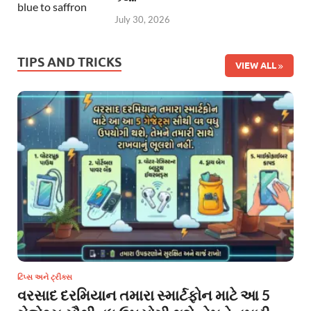
July 30, 2026
TIPS AND TRICKS
VIEW ALL
ટિપ્સ અને ટ્રીક્સ
વરસાદ દરમિયાન તમારા સ્માર્ટફોન માટે આ 5