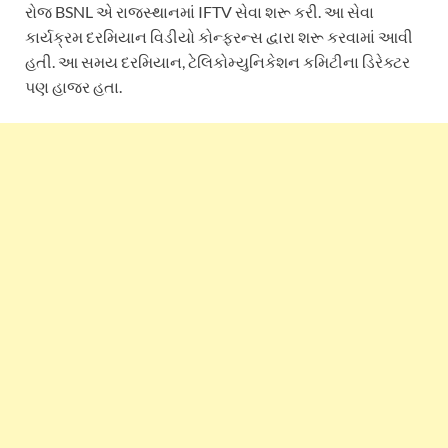
રોજ BSNL એ રાજસ્થાનમાં IFTV સેવા શરૂ કરી. આ સેવા
કાર્યક્રમ દરમિયાન વિડીયો કોન્ફરન્સ દ્વારા શરૂ કરવામાં આવી
હતી. આ સમય દરમિયાન, ટેલિકોમ્યુનિકેશન કમિટીના ડિરેક્ટર
પણ હાજર હતા.