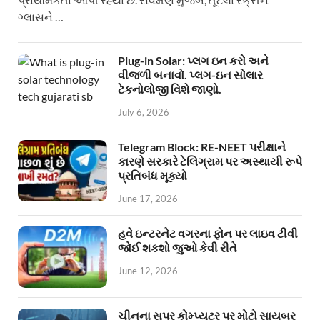
ગ્લાસને …
Plug-in Solar: પ્લગ ઇન કરો અને
વીજળી બનાવો. પ્લગ-ઇન સોલાર
ટેકનોલોજી વિશે જાણો.
July 6, 2026
Telegram Block: RE-NEET પરીક્ષાને
કારણે સરકારે ટેલિગ્રામ પર અસ્થાયી રૂપે
પ્રતિબંધ મૂક્યો
June 17, 2026
હવે ઇન્ટરનેટ વગરના ફોન પર લાઇવ ટીવી
જોઈ શકશો જુઓ કેવી રીતે
June 12, 2026
ચીનના સુપર કોમ્પ્યુટર પર મોટો સાયબર