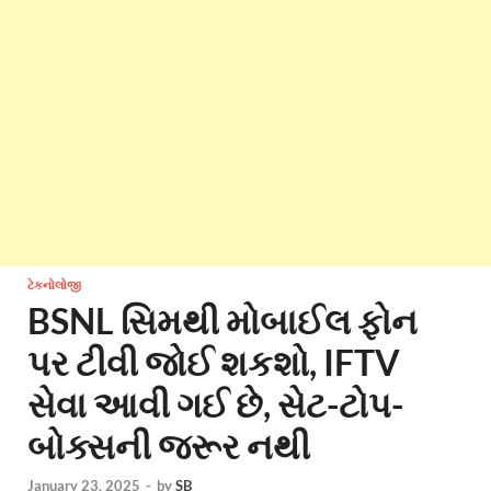
ટેકનોલોજી
BSNL સિમથી મોબાઈલ ફોન
પર ટીવી જોઈ શકશો, IFTV
સેવા આવી ગઈ છે, સેટ-ટોપ-
બોક્સની જરૂર નથી
January 23, 2025
-
by
SB