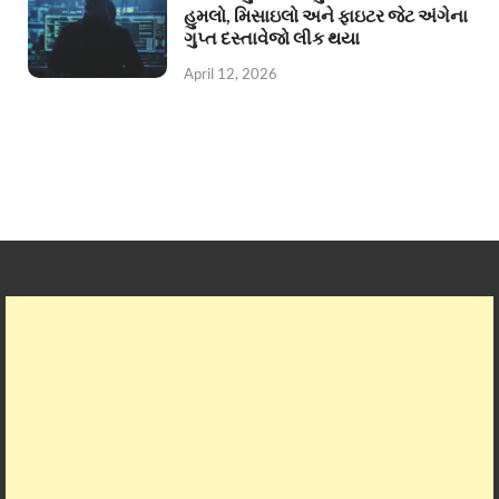
હુમલો, મિસાઇલો અને ફાઇટર જેટ અંગેના
ગુપ્ત દસ્તાવેજો લીક થયા
April 12, 2026