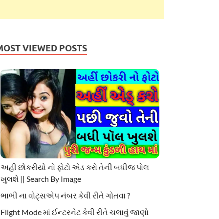
MOST VIEWED POSTS
અહી છોકરીયો નો ફોટો એડ કરો તેની બધીજ પોલ
ખુલશે || Search By Image
ભાભી ના વોટ્સએપ નંબર કેવી રીતે ગોતવા ?
Flight Mode માં ઈન્ટરનેટ કેવી રીતે ચલાવું જાણો