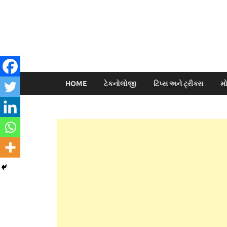
HOME
ટેકનોલોજી
ટિપ્સ અને ટ્રીક્સ
મ