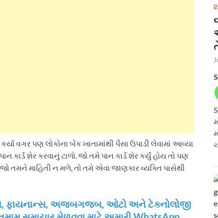
ટ
ત
J
S
S
મ
મ
 કર્યા વગર પણ લોકોના બેંક ખાતામાંથી પૈસા ઉપાડી લેવામાં આવ્યા
ચ
 કાર્ડ શેર કરવાનું ટાળો. જો તમે પાન કાર્ડ શેર કર્યું હોય તો પણ
ો તમને માહિતી ન મળે, તો તમે એવા જાણકાર વ્યક્તિ પાસેથી
ઝનેસ, ફાયનાન્સ, અજબગજબ, ઓટો અને ટેક્નોલોજી
 તમામ સમાચાર મેળવવા માટે અમારી WhatsApp