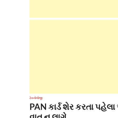
ટેકનોલોજી
PAN કાર્ડ શેર કરતા પહેલ
વાત ન લાગે