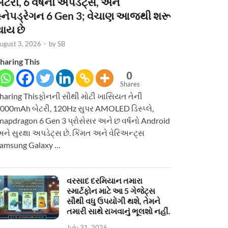
ેટરી, 6 વર્ષનાં અપડેટ્સ, અને
સ્નેપડ્રેગન 6 Gen 3; વેચાણ આજથી શરૂ
થાય છે
ugust 3, 2026
-
by
SB
haring This
0
Shares
haring Thisફોનની સૌથી મોટી ખાસિયત તેની
000mAh બેટરી, 120Hz સુપર AMOLED ડિસ્પ્લે,
napdragon 6 Gen 3 પ્રોસેસર અને છ વર્ષનો Android
ને સુરક્ષા અપડેટ્સ છે. કિંમત અને વેરિઅન્ટ્સ
amsung Galaxy …
વરસાદ દરમિયાન તમારા
સ્માર્ટફોન માટે આ 5 ગેજેટ્સ
સૌથી વધુ ઉપયોગી થશે, તેમને
તમારી સાથે રાખવાનું ભૂલશો નહીં.
July 31, 2026