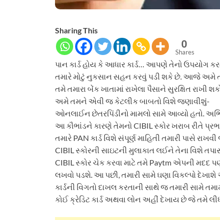
Sharing This
0
Shares
પાન કાર્ડ હોય કે આધાર કાર્ડ… આપણે તેનો ઉપયોગ કર
તમારે મોટું નુકસાન સહન કરવું પડી શકે છે. આજે અ
તમે તમારા બેંક ખાતામાં રાખેલા પૈસાને સુરક્ષિત રાખી શ
અમે તમને એવી જ કેટલીક બાબતો વિશે જણાવીશું-
ઓનલાઈન છેતરપિંડીનો મામલો સામે આવ્યો હતો. અભિનેતા
આ કૌભાંડને કારણે તેમનો CIBIL સ્કોર ખરાબ રીતે પ્ર
તમારે PAN કાર્ડ વિશે સંપૂર્ણ માહિતી તમારી પાસે રા
CIBIL સ્કોરની સાઇટની મુલાકાત લઈને તેના વિશે તપા
CIBIL સ્કોર ચેક કરવા માટે તમે Paytm એપની મદદ પણ
લખવો પડશે. આ પછી, તમારી સામે ઘણા વિકલ્પો દેખાશે 
કાર્ડની વિગતો દાખલ કરતાની સાથે જ તમારી સામે તમામ 
કોઈ ક્રેડિટ કાર્ડ અથવા લોન અહીં દેખાય છે જે તમે લ