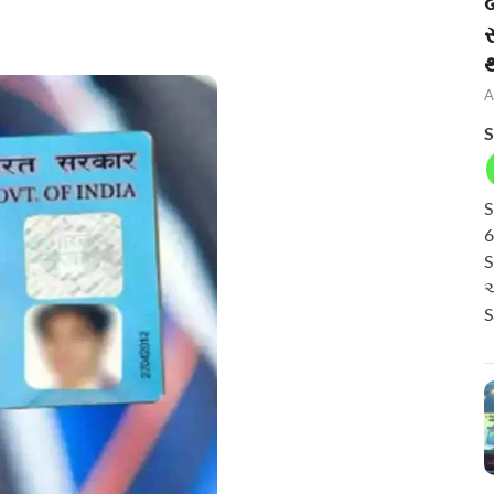
બ
A
S
S
6
S
અ
S