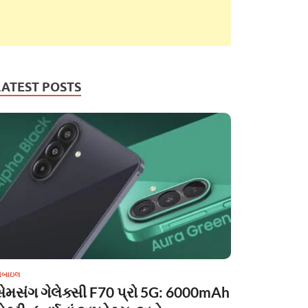
LATEST POSTS
ોબાઇલ
સેમસંગ ગેલેક્સી F70 પ્રો 5G: 6000mAh