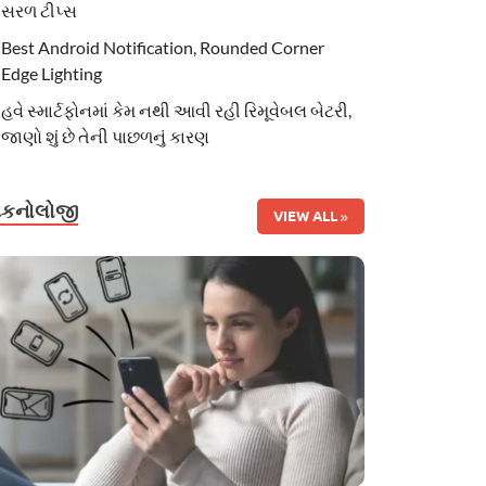
સરળ ટીપ્સ
Best Android Notification, Rounded Corner
Edge Lighting
હવે સ્માર્ટફોનમાં કેમ નથી આવી રહી રિમૂવેબલ બેટરી,
જાણો શું છે તેની પાછળનું કારણ
ટેકનોલોજી
VIEW ALL