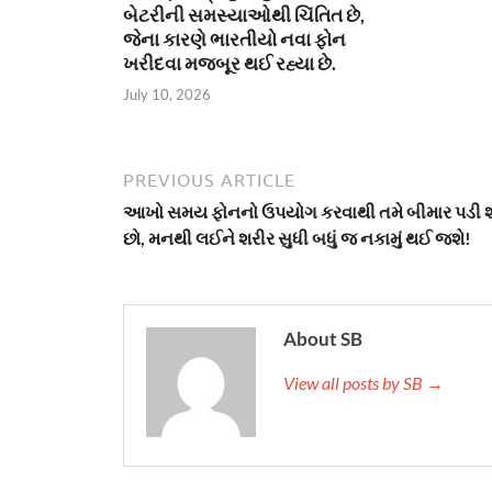
બેટરીની સમસ્યાઓથી ચિંતિત છે,
જેના કારણે ભારતીયો નવા ફોન
ખરીદવા મજબૂર થઈ રહ્યા છે.
July 10, 2026
PREVIOUS ARTICLE
આખો સમય ફોનનો ઉપયોગ કરવાથી તમે બીમાર પડી 
છો, મનથી લઈને શરીર સુધી બધું જ નકામું થઈ જશે!
About SB
View all posts by SB →