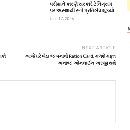
પરીક્ષાને કારણે સરકારે ટેલિગ્રામ
પર અસ્થાયી રૂપે પ્રતિબંધ મૂક્યો
June 17, 2026
NEXT ARTICLE
શકો
આજે ઘરે બેઠા જ બનાવો Ration Card, મળશે મફત
અનાજ, ઓનલાઈન અરજી થશે