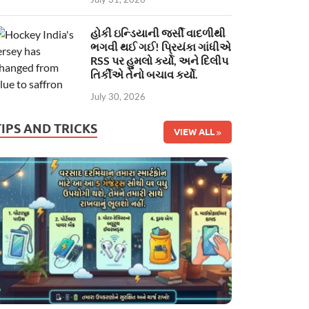
હોકી ઇન્ડિયાની જર્સી વાદળીથી
ભગવી થઈ ગઈ! પ્રિયંકા ગાંધીએ
RSS પર હુમલો કર્યો, અને દિલીપ
તિર્કીએ તેનો બચાવ કર્યો.
July 30, 2026
TIPS AND TRICKS
VIEW ALL