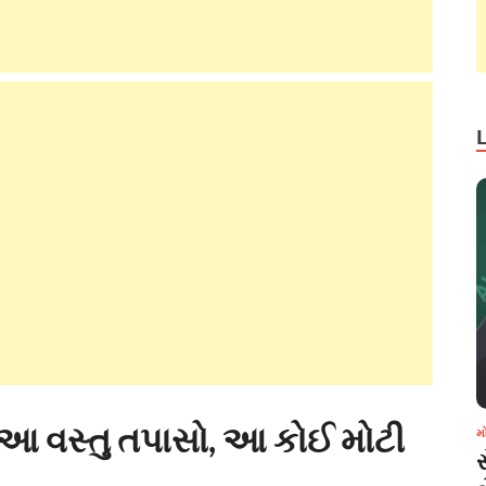
ા આ વસ્તુ તપાસો, આ કોઈ મોટી
મ