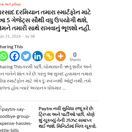
િપ્સ અને ટ્રીક્સ
વરસાદ દરમિયાન તમારા સ્માર્ટફોન માટે
આ 5 ગેજેટ્સ સૌથી વધુ ઉપયોગી થશે,
ેમને તમારી સાથે રાખવાનું ભૂલશો નહીં.
uly 31, 2026
-
by
SB
haring This
0
Shares
haring Thisગરમી પછી, ચોમાસાની ઋતુ શરીર અને
ન બંનેને શાંત કરે છે. પરંતુ આ સુખદ હવામાન તમારા
ોંઘા સ્માર્ટફોન માટે એક દુઃસ્વપ્નથી ઓછું નથી. તમે
ાલતા હોવ ત્યારે અચાનક ધોધમાર …
Paytm નવી સુવિધા રજૂ કરે છે:
ટ્રિપ્સ અને પાર્ટીઓ પછી, કોણે
શું ચૂકવ્યું તેની ઝંઝટ સમાપ્ત
થઈ જશે. મિનિટોમાં બિલ ચૂકવો.