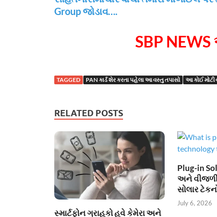
Group જોડાવ….
SBP NEWS 
TAGGED
PAN કાર્ડ શેર કરતા પહેલા આ વસ્તુ તપાસો
આ કોઈ મોટી 
RELATED POSTS
Plug-in Sol
અને વીજળી
સોલાર ટેકન
July 6, 2026
સ્માર્ટફોન ગ્રાહકો હવે કેમેરા અને