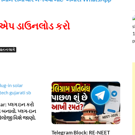
એપ ડાઉનલોડ કરો
વાત ન લાગે
ar: પ્લગ ઇન કરો
 બનાવો. પ્લગ-ઇન
ોલોજી વિશે જાણો.
Telegram Block: RE-NEET