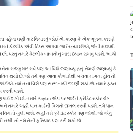
તા પહેલા ઘણી વાર વિચારવું જોઈએ. કારણ કે એક ભૂલના કારણે
મે તમને કેટલીક એવી ટિપ્સ આપવા જઈ રહ્યા છીએ, જેની મદદથી
કો છો. પરંતુ તમારે કેટલીક બાબતોનું ખાસ ધ્યાન રાખવું પડશે. આજે
 રાજકુમાર રાવે પણ આ વિશે જણાવ્યું હતું. તેમણે જણાવ્યું કે
ભાવિત થયો છે. જો તમે પણ આવા કૌભાંડોથી બચવા માંગતા હોવ તો
ખવી જોઈએ. તમે તેના વિશે પણ સરળતાથી જાણી શકો છો. તમારે ફક્ત
સ કરવી પડશે.
 લઈ શકો છો. તમારે Paytm એપ પર જઈને ક્રેડિટ સ્કોર ચેક
અને તમારે અહીં પાન કાર્ડની વિગતો દાખલ કરવી પડશે. તમે પાન
વિગતો ખુલી જશે. અહીં તમે ક્રેડિટ સ્કોર પણ જોશો. જો એવું
ીધી નથી, તો તમે તેની ફરિયાદ પણ કરી શકો છો.