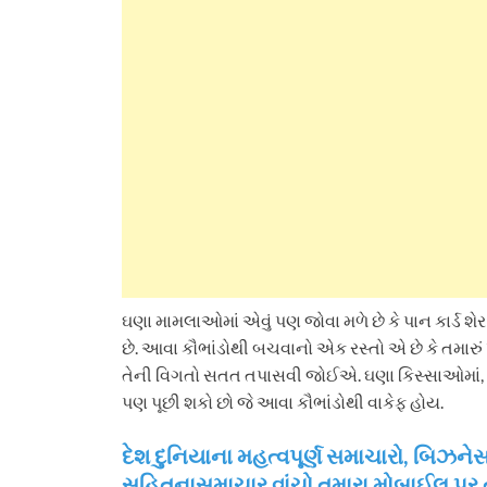
ઘણા મામલાઓમાં એવું પણ જોવા મળે છે કે પાન કાર્ડ શેર
છે. આવા કૌભાંડોથી બચવાનો એક રસ્તો એ છે કે તમારું પાન
તેની વિગતો સતત તપાસવી જોઈએ. ઘણા કિસ્સાઓમાં, જ
પણ પૂછી શકો છો જે આવા કૌભાંડોથી વાકેફ હોય.
દેશ દુનિયાના મહત્વપૂર્ણ સમાચારો, બિ
સહિતનાસમાચાર વાંચો તમારા મોબાઈલ પર