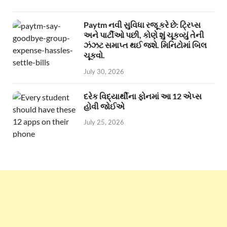
Paytm નવી સુવિધા રજૂ કરે છે: ટ્રિપ્સ
અને પાર્ટીઓ પછી, કોણે શું ચૂકવ્યું તેની
ઝંઝટ સમાપ્ત થઈ જશે. મિનિટોમાં બિલ
ચૂકવો.
July 30, 2026
દરેક વિદ્યાર્થીના ફોનમાં આ 12 એપ્સ
હોવી જોઈએ
July 25, 2026