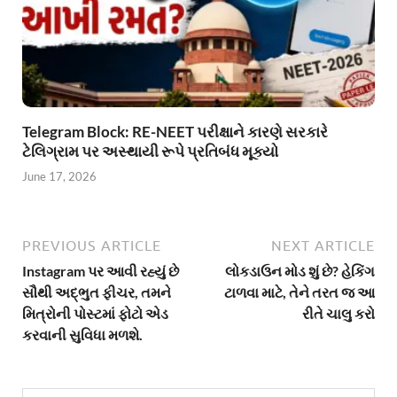
Telegram Block: RE-NEET પરીક્ષાને કારણે સરકારે
ટેલિગ્રામ પર અસ્થાયી રૂપે પ્રતિબંધ મૂક્યો
June 17, 2026
PREVIOUS ARTICLE
NEXT ARTICLE
Instagram પર આવી રહ્યું છે
લોકડાઉન મોડ શું છે? હેકિંગ
સૌથી અદ્ભુત ફીચર, તમને
ટાળવા માટે, તેને તરત જ આ
મિત્રોની પોસ્ટમાં ફોટો એડ
રીતે ચાલુ કરો
કરવાની સુવિધા મળશે.