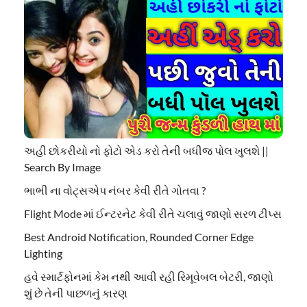
અહી છોકરીયો નો ફોટો એડ કરો તેની બધીજ પોલ ખુલશે ||
Search By Image
ભાભી ના વોટ્સએપ નંબર કેવી રીતે ગોતવા ?
Flight Mode માં ઈન્ટરનેટ કેવી રીતે ચલાવું જાણો સરળ ટીપ્સ
Best Android Notification, Rounded Corner Edge
Lighting
હવે સ્માર્ટફોનમાં કેમ નથી આવી રહી રિમૂવેબલ બેટરી, જાણો
શું છે તેની પાછળનું કારણ