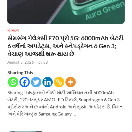
મોબાઇલ
સેમસંગ ગેલેક્સી F70 પ્રો 5G: 6000mAh બેટરી,
6 વર્ષનાં અપડેટ્સ, અને સ્નેપડ્રેગન 6 Gen 3;
વેચાણ આજથી શરૂ થાય છે
August 3, 2026
-
by
SB
Sharing This
Sharing Thisફોનની સૌથી મોટી ખાસિયત તેની 6000mAh
બેટરી, 120Hz સુપર AMOLED ડિસ્પ્લે, Snapdragon 6 Gen 3
પ્રોસેસર અને છ વર્ષનો Android અને સુરક્ષા અપડેટ્સ છે. કિંમત
અને વેરિઅન્ટ્સ Samsung Galaxy …