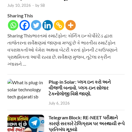
July 10, 2026
-
by
SB
Sharing This
Sharing Thisભારતમાં સ્માર્ટફોન: કોર્નિંગ ઇન્કોર્પોરેટેડ દ્વારા
તાજેતરના સર્વેક્ષણમાં જાણવા મળ્યું છે કે ભારતીય સ્માર્ટફોન
વપરાશકર્તાઓ કેમેરા અથવા બેટરી કરતાં ફોનની ટકાઉપણાને
પ્રાથમિકતા આપી રહ્યા છે. સર્વેક્ષણ મુજબ, તૂટેલા સ્ક્રીન
ગ્લાસને …
Plug-in Solar: પ્લગ ઇન કરો અને
વીજળી બનાવો. પ્લગ-ઇન સોલાર
ટેકનોલોજી વિશે જાણો.
July 6, 2026
Telegram Block: RE-NEET પરીક્ષાને
કારણે સરકારે ટેલિગ્રામ પર અસ્થાયી રૂપે
પ્રતિબંધ મૂક્યો