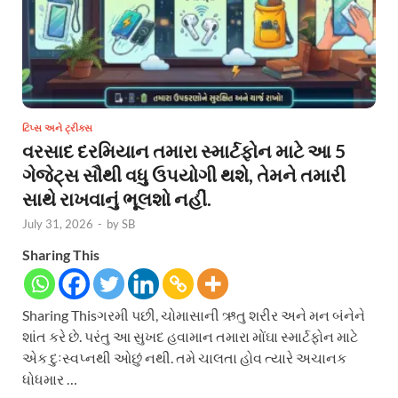
ટિપ્સ અને ટ્રીક્સ
વરસાદ દરમિયાન તમારા સ્માર્ટફોન માટે આ 5
ગેજેટ્સ સૌથી વધુ ઉપયોગી થશે, તેમને તમારી
સાથે રાખવાનું ભૂલશો નહીં.
July 31, 2026
-
by
SB
Sharing This
Sharing Thisગરમી પછી, ચોમાસાની ઋતુ શરીર અને મન બંનેને
શાંત કરે છે. પરંતુ આ સુખદ હવામાન તમારા મોંઘા સ્માર્ટફોન માટે
એક દુઃસ્વપ્નથી ઓછું નથી. તમે ચાલતા હોવ ત્યારે અચાનક
ધોધમાર …