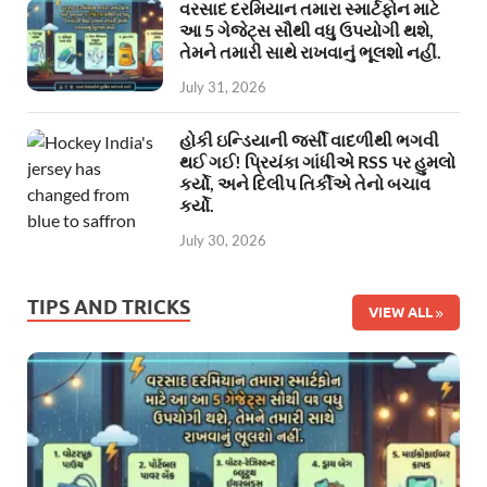
વરસાદ દરમિયાન તમારા સ્માર્ટફોન માટે
આ 5 ગેજેટ્સ સૌથી વધુ ઉપયોગી થશે,
તેમને તમારી સાથે રાખવાનું ભૂલશો નહીં.
July 31, 2026
હોકી ઇન્ડિયાની જર્સી વાદળીથી ભગવી
થઈ ગઈ! પ્રિયંકા ગાંધીએ RSS પર હુમલો
કર્યો, અને દિલીપ તિર્કીએ તેનો બચાવ
કર્યો.
July 30, 2026
TIPS AND TRICKS
VIEW ALL