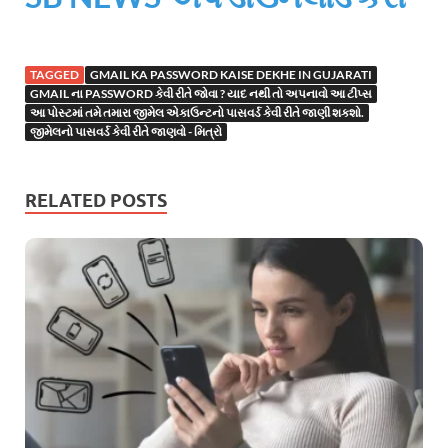
TAGGED
GMAIL KA PASSWORD KAISE DEKHE IN GUJARATI
GMAIL ના PASSWORD કેવી રીતે જોવા ? યાદ નથી તો અપનાવો આ ટીપ્સ
આ પોસ્ટમાં તમે તમારા જીમેલ એકાઉન્ટનો પાસવર્ડ કેવી રીતે જાણી શકશો.
જીમેલનો પાસવર્ડ કેવી રીતે જાણવો - મિત્રો
RELATED POSTS