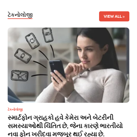
ટેકનોલોજી
VIEW ALL
ટેકનોલોજી
સ્માર્ટફોન ગ્રાહકો હવે કેમેરા અને બેટરીની
સમસ્યાઓથી ચિંતિત છે, જેના કારણે ભારતીયો
નવા ફોન ખરીદવા મજબૂર થઈ રહ્યા છે.