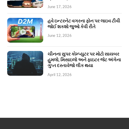
June 17, 2026
હવે ઇન્ટરનેટ વગરના ફોન પર લાઇવ ટીવી
જોઈ શકશો જુઓ કેવી રીતે
June 12, 2026
ચીનના સુપર કોમ્પ્યુટર પર મોટો સાયબર
હુમલો, મિસાઇલો અને ફાઇટર જેટ અંગેના
ગુપ્ત દસ્તાવેજો લીક થયા
April 12, 2026