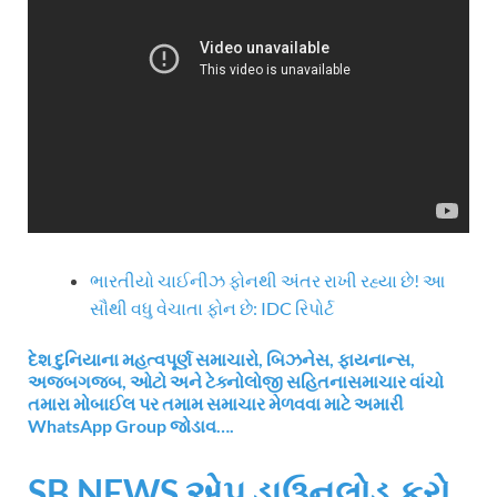
ભારતીયો ચાઈનીઝ ફોનથી અંતર રાખી રહ્યા છે! આ
સૌથી વધુ વેચાતા ફોન છે: IDC રિપોર્ટ
દેશ દુનિયાના મહત્વપૂર્ણ સમાચારો, બિઝનેસ, ફાયનાન્સ,
અજબગજબ, ઓટો અને ટેક્નોલોજી સહિતનાસમાચાર વાંચો
તમારા મોબાઈલ પર તમામ સમાચાર મેળવવા માટે અમારી
WhatsApp Group જોડાવ….
SB NEWS એપ ડાઉનલોડ કરો