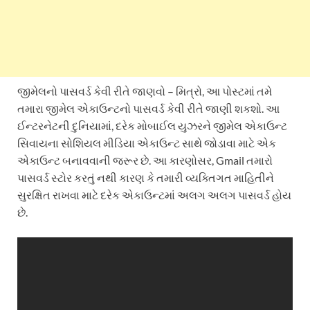
જીમેલનો પાસવર્ડ કેવી રીતે જાણવો – મિત્રો, આ પોસ્ટમાં તમે
તમારા જીમેલ એકાઉન્ટનો પાસવર્ડ કેવી રીતે જાણી શકશો. આ
ઈન્ટરનેટની દુનિયામાં, દરેક મોબાઈલ યુઝરને જીમેલ એકાઉન્ટ
સિવાયના સોશિયલ મીડિયા એકાઉન્ટ સાથે જોડાવા માટે એક
એકાઉન્ટ બનાવવાની જરૂર છે. આ કારણોસર, Gmail તમારો
પાસવર્ડ સ્ટોર કરતું નથી કારણ કે તમારી વ્યક્તિગત માહિતીને
સુરક્ષિત રાખવા માટે દરેક એકાઉન્ટમાં અલગ અલગ પાસવર્ડ હોય
છે.