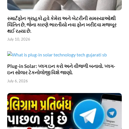
સ્માર્ટફોન ગ્રાહકો હવે કેમેરા અને બેટરીની સમસ્યાઓથી
ચિંતિત છે, જેના કારણે ભારતીયો નવા ફોન ખરીદવા મજબૂર
થઈ રહ્યા છે.
July 10, 2026
Plug-in Solar: પ્લગ ઇન કરો અને વીજળી બનાવો. પ્લગ-
ઇન સોલાર ટેકનોલોજી વિશે જાણો.
July 6, 2026