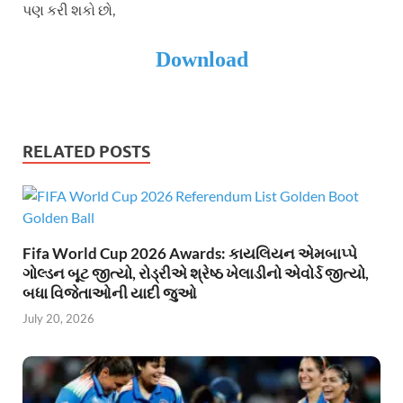
પણ કરી શકો છો,
Download
RELATED POSTS
Fifa World Cup 2026 Awards: કાયલિયન એમબાપ્પે
ગોલ્ડન બૂટ જીત્યો, રોડ્રીએ શ્રેષ્ઠ ખેલાડીનો એવોર્ડ જીત્યો,
બધા વિજેતાઓની યાદી જુઓ
July 20, 2026