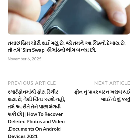
તમારું સિમ ચોરી થઈ ગયું છે. જો તમને આ ચિહ્નો દેખાય છે,
તો તમે ‘Sim Swap’ કૌભાંડનો ભોગ બન્યા છો.
November 6, 2025
PREVIOUS ARTICLE
NEXT ARTICLE
સ્માર્ટફોનમાંથી ફોટા ડિલીટ
ફોન નું પાવર બટન ખરાબ થઈ
થયા છે, તેથી ચિંતા કરશો નહીં,
જાઈ તો શું કરવું
તમે આ રીતે તેને પાછા મેળવી
શકો છો || How To Recover
Deleted Photos and Video
,Documents On Android
Devices 2021