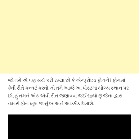
જો તમે એ પણ સર્ચ કરી રહ્યા છો કે એન્ડ્રોઇડ ફોનને i ફોનમાં
કેવી રીતે કન્વર્ટ કરવો, તો તમે આજે આ પોસ્ટમાં યોગ્ય સ્થાન પર
છો, હું તમને એક એવી રીત જણાવવા જઈ રહ્યો છું જેના દ્વારા
તમારો ફોન ખૂબ જ સુંદર અને આકર્ષક દેખાશે.