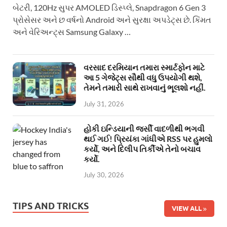
બેટરી, 120Hz સુપર AMOLED ડિસ્પ્લે, Snapdragon 6 Gen 3
પ્રોસેસર અને છ વર્ષનો Android અને સુરક્ષા અપડેટ્સ છે. કિંમત
અને વેરિઅન્ટ્સ Samsung Galaxy …
વરસાદ દરમિયાન તમારા સ્માર્ટફોન માટે
આ 5 ગેજેટ્સ સૌથી વધુ ઉપયોગી થશે,
તેમને તમારી સાથે રાખવાનું ભૂલશો નહીં.
July 31, 2026
હોકી ઇન્ડિયાની જર્સી વાદળીથી ભગવી
થઈ ગઈ! પ્રિયંકા ગાંધીએ RSS પર હુમલો
કર્યો, અને દિલીપ તિર્કીએ તેનો બચાવ
કર્યો.
July 30, 2026
TIPS AND TRICKS
VIEW ALL