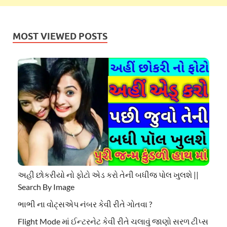
MOST VIEWED POSTS
અહી છોકરીયો નો ફોટો એડ કરો તેની બધીજ પોલ ખુલશે ||
Search By Image
ભાભી ના વોટ્સએપ નંબર કેવી રીતે ગોતવા ?
Flight Mode માં ઈન્ટરનેટ કેવી રીતે ચલાવું જાણો સરળ ટીપ્સ