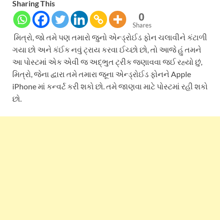
Sharing This
0
Shares
મિત્રો, જો તમે પણ તમારો જુનો એન્ડ્રોઈડ ફોન ચલાવીને કંટાળી
ગયા છો અને કંઈક નવું ટ્રાય કરવા ઈચ્છો છો, તો આજે હું તમને
આ પોસ્ટમાં એક એવી જ અદ્ભુત ટ્રીક જણાવવા જઈ રહ્યો છું,
મિત્રો, જેના દ્વારા તમે તમારા જૂના એન્ડ્રોઈડ ફોનને Apple
iPhone માં કન્વર્ટ કરી શકો છો. તમે જાણવા માટે પોસ્ટમાં રહી શકો
છો.