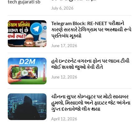
July 6, 2026
Telegram Block: RE-NEET પરીક્ષાને
કારણે સરકારે ટેલિગ્રામ પર અસ્થાયી રૂપે
પ્રતિબંધ મૂક્યો
June 17, 2026
હવે ઇન્ટરનેટ વગરના ફોન પર લાઇવ ટીવી
જોઈ શકશો જુઓ કેવી રીતે
June 12, 2026
ચીનના સુપર કોમ્પ્યુટર પર મોટો સાયબર
હુમલો, મિસાઇલો અને ફાઇટર જેટ અંગેના
ગુપ્ત દસ્તાવેજો લીક થયા
April 12, 2026