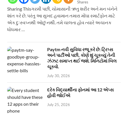
Shares
Sharing Thisગરમી પછી, ચોમાસાની ઋતુ શરીર અને મન બંનેને
શાંત કરે છે. પરંતુ આ સુખદ હવામાન તમારા મોંઘા સ્માર્ટફોન માટે
એક દુઃસ્વપ્નથી ઓછું નથી. તમે ચાલતા હોવ ત્યારે અચાનક
ધોધમાર …
Paytm નવી સુવિધા રજૂ કરે છે: ટ્રિપ્સ
અને પાર્ટીઓ પછી, કોણે શું ચૂકવ્યું તેની
ઝંઝટ સમાપ્ત થઈ જશે. મિનિટોમાં બિલ
ચૂકવો.
July 30, 2026
દરેક વિદ્યાર્થીના ફોનમાં આ 12 એપ્સ
હોવી જોઈએ
July 25, 2026