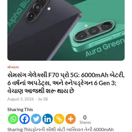
મોબાઇલ
સેમસંગ ગેલેક્સી F70 પ્રો 5G: 6000mAh બેટરી,
6 વર્ષનાં અપડેટ્સ, અને સ્નેપડ્રેગન 6 Gen 3;
વેચાણ આજથી શરૂ થાય છે
August 3, 2026
-
by
SB
Sharing This
0
Shares
Sharing Thisફોનની સૌથી મોટી ખાસિયત તેની 6000mAh