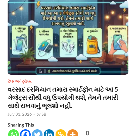
ટિપ્સ અને ટ્રીક્સ
વરસાદ દરમિયાન તમારા સ્માર્ટફોન માટે આ 5
ગેજેટ્સ સૌથી વધુ ઉપયોગી થશે, તેમને તમારી
સાથે રાખવાનું ભૂલશો નહીં.
July 31, 2026
-
by
SB
Sharing This
0