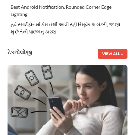
Best Android Notification, Rounded Corner Edge
Lighting
હવે સ્માર્ટફોનમાં કેમ નથી આવી રહી રિમૂવેબલ બેટરી, જાણો
શું છે તેની પાછળનું કારણ
ટેકનોલોજી
VIEW ALL