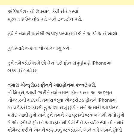
એપ્લિકેશનનો ઉપયોગ કેવી રીતે કરવો.
પ્રથમ ડાઉનલોડ કરો અને ઇન્સ્ટોલ કરો.
હવે તે તમારી પાસેથી જે પણ પરવાનગી લે તે આપો અને ખોલો.
હવે સ્ટાર્ટ અથવા લોન્ચર લાગુ કરો.
હવે તમે જોઈ શકો છો કે તમારો ફોન સંપૂર્ણપણે iPhone માં
બદલાઈ ગયો છે.
તમારા એન્ડ્રોઇડ ફોનને આઇફોનમાં કન્વર્ટ કરો.
તો મિત્રો, આવી જ રીતે તમે તમારા ફોન પરના આ અદ્ભુત
લોન્ચરની મદદથી તમારા જૂના એન્ડ્રોઇડ ફોનને iPhoneમાં
કન્વર્ટ કરી શકો છો. હું આશા રાખું છું કે તમને અમારી આ પોસ્ટ
પસંદ આવી હશે અને હવે તમને આ પ્રશ્નનો જવાબ મળી ગયો હશે
કે એન્ડ્રોઇડ ફોનને આઇફોનમાં કેવી રીતે કન્વર્ટ કરવો, તો તમારે
કોમેન્ટ કરીને અમને જણાવવું જ જોઇએ અને તમે અમને ફોલો