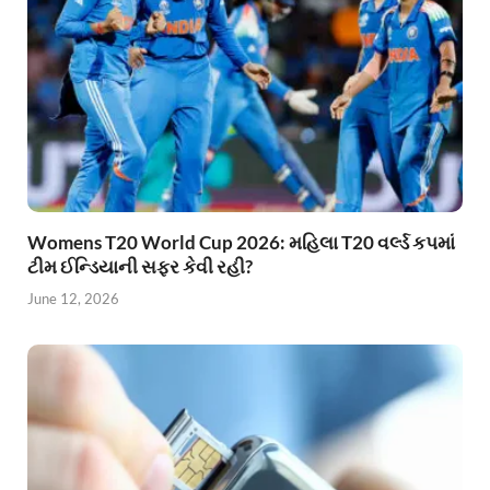
Womens T20 World Cup 2026: મહિલા T20 વર્લ્ડ કપમાં
ટીમ ઈન્ડિયાની સફર કેવી રહી?
June 12, 2026