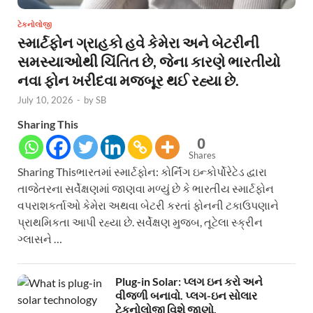
ટેકનોલોજી
સ્માર્ટફોન ગ્રાહકો હવે કેમેરા અને બેટરીની
સમસ્યાઓથી ચિંતિત છે, જેના કારણે ભારતીયો
નવા ફોન ખરીદવા મજબૂર થઈ રહ્યા છે.
July 10, 2026
-
by
SB
Sharing This
0
Shares
Sharing Thisભારતમાં સ્માર્ટફોન: કોર્નિંગ ઇન્કોર્પોરેટેડ દ્વારા
તાજેતરના સર્વેક્ષણમાં જાણવા મળ્યું છે કે ભારતીય સ્માર્ટફોન
વપરાશકર્તાઓ કેમેરા અથવા બેટરી કરતાં ફોનની ટકાઉપણાને
પ્રાથમિકતા આપી રહ્યા છે. સર્વેક્ષણ મુજબ, તૂટેલા સ્ક્રીન
ગ્લાસને …
Plug-in Solar: પ્લગ ઇન કરો અને
વીજળી બનાવો. પ્લગ-ઇન સોલાર
ટેકનોલોજી વિશે જાણો.