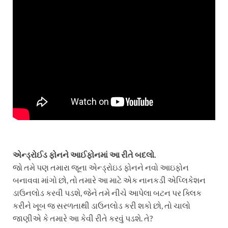
એન્ડ્રોઈડ ફોનને આઈફોનમાં આ રીતે બદલો.
જો તમે પણ તમારા જૂના એન્ડ્રોઇડ ફોનને નવો આઇફોન
બનાવવા માંગો છો, તો તમારે આ માટે એક નાનકડી એપ્લિકેશન
ડાઉનલોડ કરવી પડશે, જેને તમે નીચે આપેલા બટન પર ક્લિક
કરીને ખૂબ જ સરળતાથી ડાઉનલોડ કરી શકો છો, તો ચાલો
જાણીએ કે તમારે આ કેવી રીતે કરવું પડશે. તે?