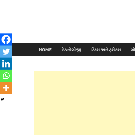
HOME
ટેકનોલોજી
ટિપ્સ અને ટ્રીક્સ
મ