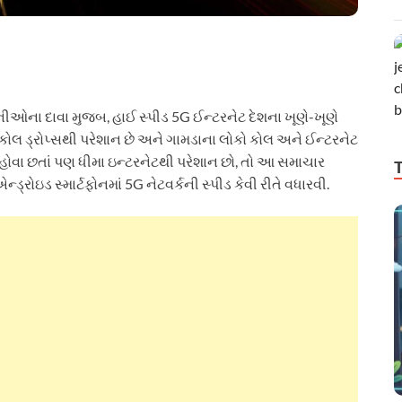
ંપનીઓના દાવા મુજબ, હાઈ સ્પીડ 5G ઈન્ટરનેટ દેશના ખૂણે-ખૂણે
કો કોલ ડ્રોપ્સથી પરેશાન છે અને ગામડાના લોકો કોલ અને ઈન્ટરનેટ
ક હોવા છતાં પણ ધીમા ઇન્ટરનેટથી પરેશાન છો, તો આ સમાચાર
્રોઇડ સ્માર્ટફોનમાં 5G નેટવર્કની સ્પીડ કેવી રીતે વધારવી.