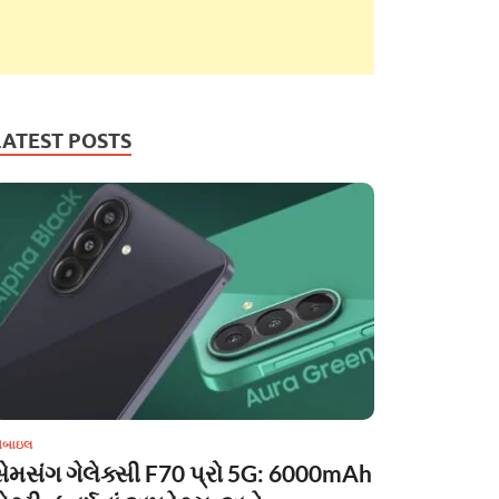
LATEST POSTS
ોબાઇલ
સેમસંગ ગેલેક્સી F70 પ્રો 5G: 6000mAh