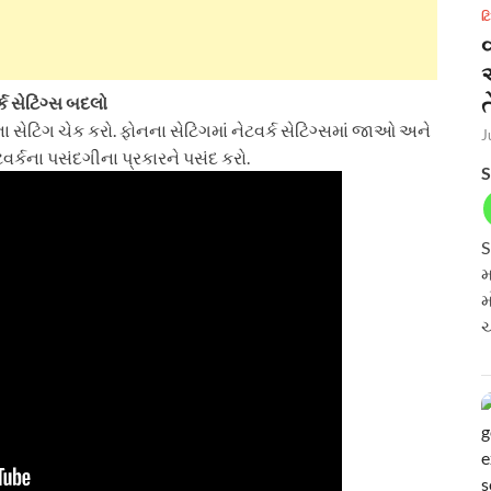
ટ
ત
્ક સેટિંગ્સ બદલો
ના સેટિંગ ચેક કરો. ફોનના સેટિંગમાં નેટવર્ક સેટિંગ્સમાં જાઓ અને
J
ર્કના પસંદગીના પ્રકારને પસંદ કરો.
S
S
મ
મ
ચ