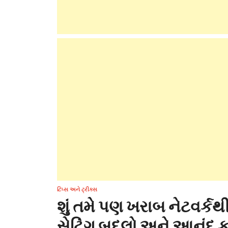
ટિપ્સ અને ટ્રીક્સ
શું તમે પણ ખરાબ નેટવર્ક
સેટિંગ બદલો અને આનંદ ક