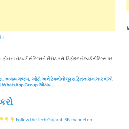
 ?
ોનના નેટવર્ક સેટિંગ્સને રીસેટ કરો. ડિફોલ્ટ નેટવર્ક સેટિંગ્સ પર
નાન્સ, અજબગજબ, ઓટો અને ટેક્નોલોજી સહિતનાસમાચાર વાંચો
રી WhatsApp Group જોડાવ….
કરો
Follow the Tech Gujarati SB channel on