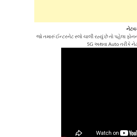
નેટવર
જો તમારું ઈન્ટરનેટ સ્લો ચાલી રહ્યું છે તો પહેલા ફોન
5G અથવા Auto તરીકે નેટવ