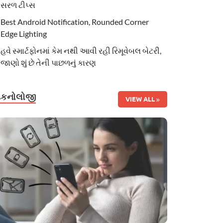
સરળ ટીપ્સ
Best Android Notification, Rounded Corner
Edge Lighting
હવે સ્માર્ટફોનમાં કેમ નથી આવી રહી રિમૂવેબલ બેટરી,
જાણો શું છે તેની પાછળનું કારણ
ટેકનોલોજી
VIEW ALL