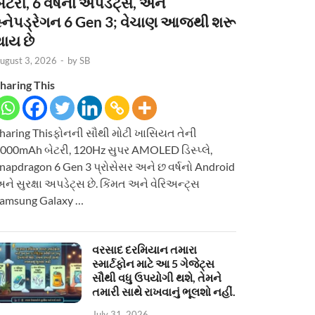
ેટરી, 6 વર્ષનાં અપડેટ્સ, અને
સ્નેપડ્રેગન 6 Gen 3; વેચાણ આજથી શરૂ
થાય છે
ugust 3, 2026
-
by
SB
haring This
haring Thisફોનની સૌથી મોટી ખાસિયત તેની
000mAh બેટરી, 120Hz સુપર AMOLED ડિસ્પ્લે,
napdragon 6 Gen 3 પ્રોસેસર અને છ વર્ષનો Android
ને સુરક્ષા અપડેટ્સ છે. કિંમત અને વેરિઅન્ટ્સ
amsung Galaxy …
વરસાદ દરમિયાન તમારા
સ્માર્ટફોન માટે આ 5 ગેજેટ્સ
સૌથી વધુ ઉપયોગી થશે, તેમને
તમારી સાથે રાખવાનું ભૂલશો નહીં.
July 31, 2026