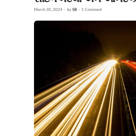
March 30, 2024
-
by
SB
-
1 Comment