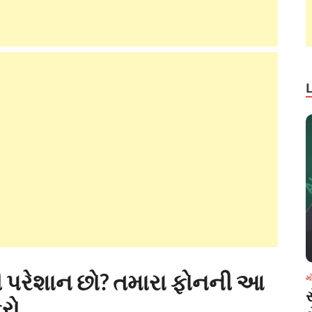
થી પરેશાન છો? તમારા ફોનની આ
મ
રો