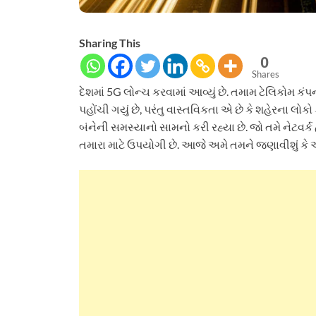
Sharing This
0
Shares
દેશમાં 5G લોન્ચ કરવામાં આવ્યું છે. તમામ ટેલિકોમ ક
પહોંચી ગયું છે, પરંતુ વાસ્તવિકતા એ છે કે શહેરના લો
બંનેની સમસ્યાનો સામનો કરી રહ્યા છે. જો તમે નેટવર્
તમારા માટે ઉપયોગી છે. આજે અમે તમને જણાવીશું કે એન્ડ