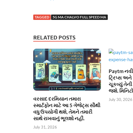
TAGGED
5G MA CHALVO FULL SPEED MA
RELATED POSTS
Paytm નવી સ
ટ્રિપ્સ અને 
ચૂકવ્યું તે
જશે. મિનિટો
વરસાદ દરમિયાન તમારા
July 30, 2026
સ્માર્ટફોન માટે આ 5 ગેજેટ્સ સૌથી
વધુ ઉપયોગી થશે, તેમને તમારી
સાથે રાખવાનું ભૂલશો નહીં.
July 31, 2026