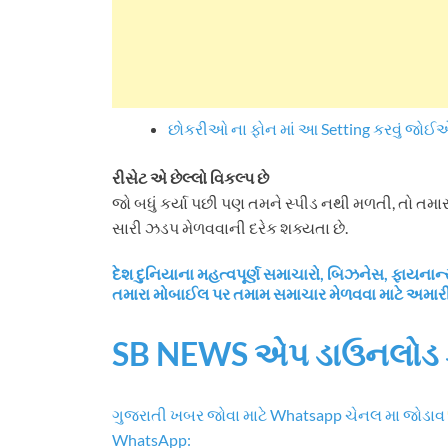
છોકરીઓ ના ફોન માં આ Setting કરવું જોઈએ
રીસેટ એ છેલ્લો વિકલ્પ છે
જો બધું કર્યા પછી પણ તમને સ્પીડ નથી મળતી, તો તમારા ફ
સારી ઝડપ મેળવવાની દરેક શક્યતા છે.
દેશ દુનિયાના મહત્વપૂર્ણ સમાચારો, બિઝનેસ, ફાય
તમારા મોબાઈલ પર તમામ સમાચાર મેળવવા માટે અમા
SB NEWS એપ ડાઉનલોડ 
ગુજરાતી ખબર જોવા માટે Whatsapp ચેનલ મા જોડાવ
WhatsApp: