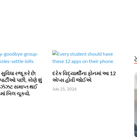
ુવિધા રજૂ કરે છે:
દરેક વિદ્યાર્થીના ફોનમાં આ 12
પાર્ટીઓ પછી, કોણે શું
એપ્સ હોવી જોઈએ
ની ઝંઝટ સમાપ્ત થઈ
July 25, 2026
માં બિલ ચૂકવો.