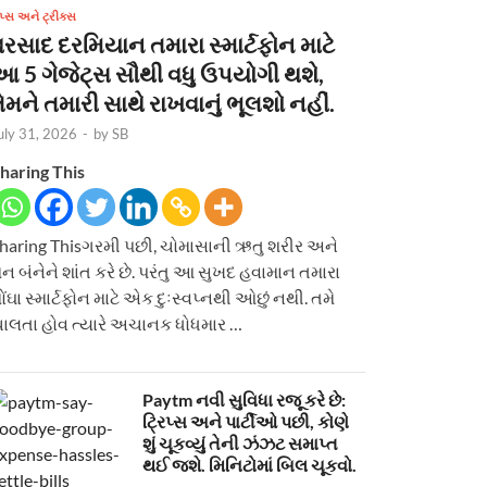
િપ્સ અને ટ્રીક્સ
વરસાદ દરમિયાન તમારા સ્માર્ટફોન માટે
આ 5 ગેજેટ્સ સૌથી વધુ ઉપયોગી થશે,
ેમને તમારી સાથે રાખવાનું ભૂલશો નહીં.
uly 31, 2026
-
by
SB
haring This
haring Thisગરમી પછી, ચોમાસાની ઋતુ શરીર અને
ન બંનેને શાંત કરે છે. પરંતુ આ સુખદ હવામાન તમારા
ોંઘા સ્માર્ટફોન માટે એક દુઃસ્વપ્નથી ઓછું નથી. તમે
ાલતા હોવ ત્યારે અચાનક ધોધમાર …
Paytm નવી સુવિધા રજૂ કરે છે:
ટ્રિપ્સ અને પાર્ટીઓ પછી, કોણે
શું ચૂકવ્યું તેની ઝંઝટ સમાપ્ત
થઈ જશે. મિનિટોમાં બિલ ચૂકવો.