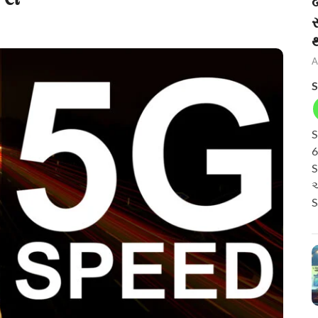
બ
A
S
S
6
S
અ
S