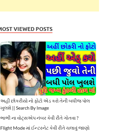
MOST VIEWED POSTS
અહી છોકરીયો નો ફોટો એડ કરો તેની બધીજ પોલ
ખુલશે || Search By Image
ભાભી ના વોટ્સએપ નંબર કેવી રીતે ગોતવા ?
Flight Mode માં ઈન્ટરનેટ કેવી રીતે ચલાવું જાણો