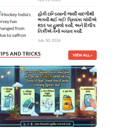
હોકી ઇન્ડિયાની જર્સી વાદળીથી
ભગવી થઈ ગઈ! પ્રિયંકા ગાંધીએ
RSS પર હુમલો કર્યો, અને દિલીપ
તિર્કીએ તેનો બચાવ કર્યો.
July 30, 2026
TIPS AND TRICKS
VIEW ALL