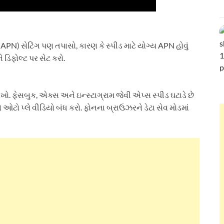
 (APN) સેટિંગ પણ તપાસો, કારણ કે સ્પીડ માટે યોગ્ય APN હોવું
ે ડિફોલ્ટ પર સેટ કરો.
 ફેસબુક, એક્સ અને ઇન્સ્ટાગ્રામ જેવી એપ્સ સ્પીડ ઘટાડે છે
ે ઓટો પ્લે વીડિયો બંધ કરો. ફોનના બ્રાઉઝરને ડેટા સેવ મોડમાં