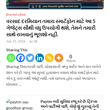
ટિપ્સ અને ટ્રીક્સ
વરસાદ દરમિયાન તમારા સ્માર્ટફોન માટે આ 5
ગેજેટ્સ સૌથી વધુ ઉપયોગી થશે, તેમને તમારી
સાથે રાખવાનું ભૂલશો નહીં.
July 31, 2026
-
by
SB
Sharing This
0
Shares
Sharing Thisગરમી પછી, ચોમાસાની ઋતુ શરીર અને મન બંનેને
શાંત કરે છે. પરંતુ આ સુખદ હવામાન તમારા મોંઘા સ્માર્ટફોન માટે
એક દુઃસ્વપ્નથી ઓછું નથી. તમે ચાલતા હોવ ત્યારે અચાનક
ધોધમાર …
Paytm નવી સુવિધા રજૂ કરે છે: ટ્રિપ્સ
અને પાર્ટીઓ પછી, કોણે શું ચૂકવ્યું તેની