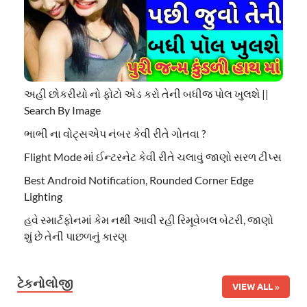
અહી છોકરીયો નો ફોટો એડ કરો તેની બધીજ પોલ ખુલશે ||
Search By Image
ભાભી ના વોટ્સએપ નંબર કેવી રીતે ગોતવા ?
Flight Mode માં ઈન્ટરનેટ કેવી રીતે ચલાવું જાણો સરળ ટીપ્સ
Best Android Notification, Rounded Corner Edge
Lighting
હવે સ્માર્ટફોનમાં કેમ નથી આવી રહી રિમૂવેબલ બેટરી, જાણો
શું છે તેની પાછળનું કારણ
ટેકનોલોજી
VIEW ALL