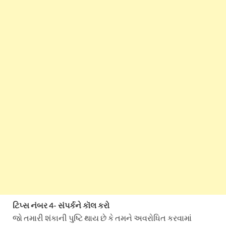
ટિપ્સ નંબર 4- સંપર્કને કૉલ કરો
જો તમારી શંકાની પુષ્ટિ થાય છે કે તમને અવરોધિત કરવામાં