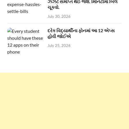
ઝંઝટ સમાપ્ત થઈ જશે. મિનિટોમાં બિલ
ચૂકવો.
July 30, 2026
દરેક વિદ્યાર્થીના ફોનમાં આ 12 એપ્સ
હોવી જોઈએ
July 25, 2026