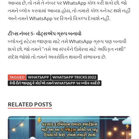
આવ્યા છે, તો તમે તે નંબર પર WhatsApp કૉલ કરી શકો છો. જો
તમને બ્લોક કરવામાં આવ્યા હોય, તો તમારો કૉલ કનેક્ટ થશે નહીં
અને તમને WhatsApp પર રિંગનો વિકલ્પ દેખાશે નહીં.
ટીપ્સ નંબર 5- વોટ્સએપ ગ્રુપ બનાવો
બ્લોકનું સ્ટેટસ જાણવા માટે તમે WhatsApp ગ્રુપ પણ બનાવી
શકો છો. જો તમને “તમે આ સંપર્કને ઉમેરવા માટે અધિકૃત નથી”
સંદેશ જોશો તો તમને અવરોધિત થવાની સંભાવના છે.
TAGGED
WHATSAPP
WHATSAPP TRICKS 2022
કેવી રીતે જાણવું કે કોઈએ તમને WHATSAPP પર બ્લોક કર્યા છે
RELATED POSTS