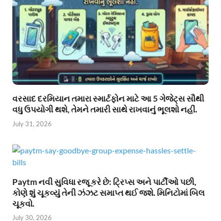
વરસાદ દરમિયાન તમારા સ્માર્ટફોન માટે આ 5 ગેજેટ્સ સૌથી
વધુ ઉપયોગી થશે, તેમને તમારી સાથે રાખવાનું ભૂલશો નહીં.
July 31, 2026
Paytm નવી સુવિધા રજૂ કરે છે: ટ્રિપ્સ અને પાર્ટીઓ પછી,
કોણે શું ચૂકવ્યું તેની ઝંઝટ સમાપ્ત થઈ જશે. મિનિટોમાં બિલ
ચૂકવો.
July 30, 2026