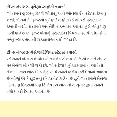
ટીપ્સ નંબર 2- પ્રોફાઇલ ફોટો તપાસો
જો તમને યુઝરનું છેલ્લે જોવાયું અને ઓનલાઈન સ્ટેટસ દેખાતું
નથી, તો તમે તે યુઝરનો પ્રોફાઈલ ફોટો જોશો. જો પ્રોફાઇલ
દેખાતી નથી, તો તમને અવરોધિત કરવામાં આવ્યા હશે. એવું પણ
બની શકે છે કે યુઝરે પોતાનું પ્રોફાઈલ પિક્ચર હટાવી દીધું હોય
પરંતુ બ્લોક થવાની શક્યતાઓ વધી જાય છે.
ટીપ્સ નંબર 3- મેસેજ ડિલિવર સ્ટેટસ તપાસો
જો તમને શંકા છે કે કોઈએ તમને બ્લોક કર્યા છે, તો તમે તે નંબર
પર મેસેજ મોકલી શકો છો. જો સંદેશો પહોંચાડવામાં ન આવે તો
તેના બે અર્થ થાય છે. પહેલું એ કે તમને બ્લોક કરી દેવામાં આવ્યા
છે, બીજું એ કે યુઝરનું ઈન્ટરનેટ ડાઉન છે. હવે જો તમારો મેસેજ
બે-ત્રણ દિવસમાં પણ ડિલિવર ન થાય તો તે યુઝર દ્વારા તમને
બ્લોક કરી દેવામાં આવ્યા છે.