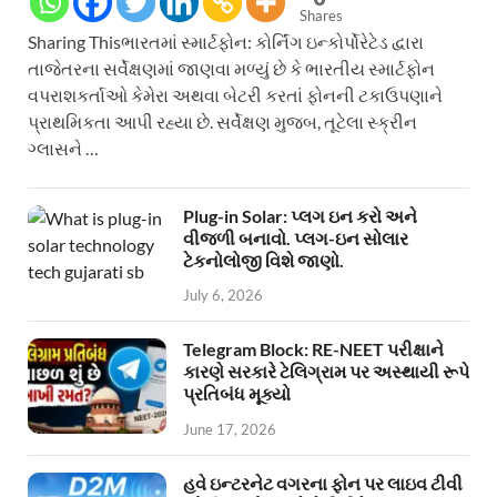
Shares
Sharing Thisભારતમાં સ્માર્ટફોન: કોર્નિંગ ઇન્કોર્પોરેટેડ દ્વારા
તાજેતરના સર્વેક્ષણમાં જાણવા મળ્યું છે કે ભારતીય સ્માર્ટફોન
વપરાશકર્તાઓ કેમેરા અથવા બેટરી કરતાં ફોનની ટકાઉપણાને
પ્રાથમિકતા આપી રહ્યા છે. સર્વેક્ષણ મુજબ, તૂટેલા સ્ક્રીન
ગ્લાસને …
Plug-in Solar: પ્લગ ઇન કરો અને
વીજળી બનાવો. પ્લગ-ઇન સોલાર
ટેકનોલોજી વિશે જાણો.
July 6, 2026
Telegram Block: RE-NEET પરીક્ષાને
કારણે સરકારે ટેલિગ્રામ પર અસ્થાયી રૂપે
પ્રતિબંધ મૂક્યો
June 17, 2026
હવે ઇન્ટરનેટ વગરના ફોન પર લાઇવ ટીવી