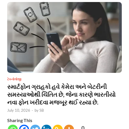
ટેકનોલોજી
સ્માર્ટફોન ગ્રાહકો હવે કેમેરા અને બેટરીની
સમસ્યાઓથી ચિંતિત છે, જેના કારણે ભારતીયો
નવા ફોન ખરીદવા મજબૂર થઈ રહ્યા છે.
July 10, 2026
-
by
SB
Sharing This
0