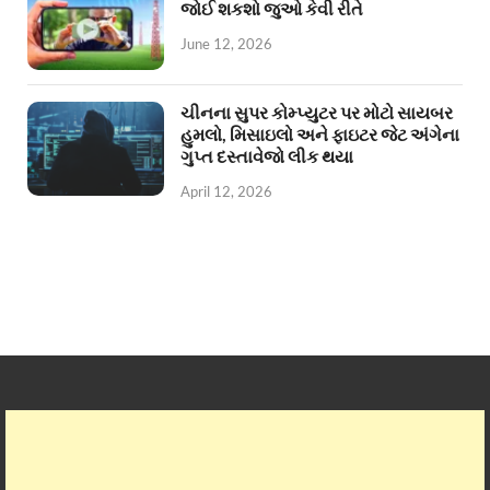
જોઈ શકશો જુઓ કેવી રીતે
June 12, 2026
ચીનના સુપર કોમ્પ્યુટર પર મોટો સાયબર
હુમલો, મિસાઇલો અને ફાઇટર જેટ અંગેના
ગુપ્ત દસ્તાવેજો લીક થયા
April 12, 2026