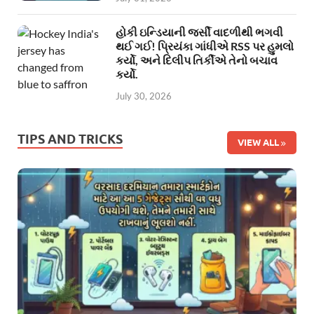
હોકી ઇન્ડિયાની જર્સી વાદળીથી ભગવી
થઈ ગઈ! પ્રિયંકા ગાંધીએ RSS પર હુમલો
કર્યો, અને દિલીપ તિર્કીએ તેનો બચાવ
કર્યો.
July 30, 2026
TIPS AND TRICKS
VIEW ALL