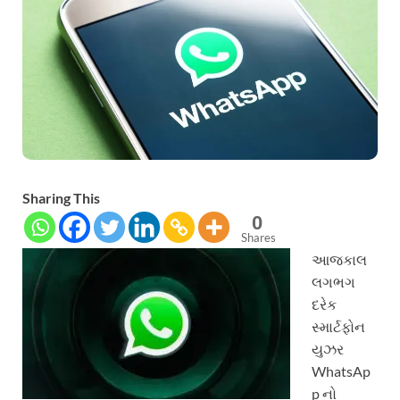
Sharing This
0
Shares
આજકાલ
લગભગ
દરેક
સ્માર્ટફોન
યુઝર
WhatsAp
p નો