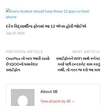
દરેક વિદ્યાર્થીના ફોનમાં આ 12 એપ્સ હોવી જોઈએ
July 25, 2026
PREVIOUS ARTICLE
NEXT ARTICLE
OnePlus નો બાપ આવી રહ્યો
સ્માર્ટફોનને WiFi સાથે કનેક્ટ
છે iQOOનો ધમાકેદાર
કર્યા પછી ઇન્ટરનેટ કામ કરતું
સ્માર્ટફોન
નથી, તો તરત જ કરો આ કામ
About SB
View all posts by SB →