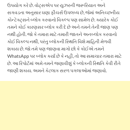
ઉપયોગ કરે છે. વોટ્સએપ પર યુઝરની જરૂરિયાત અને
સગવડતા અનુસાર ઘણા ફીચર્સ ઉપલબ્ધ છે, જેમાં અનિચ્છનીય
કોન્ટેક્ટ્સને બ્લોક કરવાનો વિકલ્પ પણ સામેલ છે. ક્યારેક કોઈ
તમને કોઈ કારણસર બ્લોક કરી દે છે અને તમને તેની જાણ પણ
નથી હોતી. જો કે તમારા માટે તમારી જાતને અનબ્લોક કરવાનો
કોઈ વિકલ્પ નથી, પરંતુ બ્લોકની સ્થિતિ વિશે માહિતી મેળવી
શકાય છે. જો તમે પણ જાણવા માગો છો કે કોઈએ તમને
WhatsApp પર બ્લોક કર્યા છે કે નહીં, તો આ સમાચાર તમારા માટે
છે. આ રિપોર્ટમાં અમે તમને જણાવીશું કે બ્લોકની સ્થિતિ કેવી રીતે
જાણી શકાય. અમને કેટલાક સરળ પગલાઓમાં જણાવો.