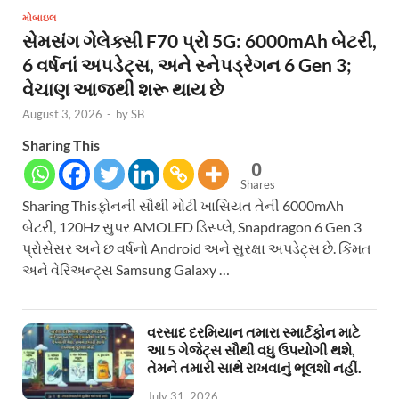
મોબાઇલ
સેમસંગ ગેલેક્સી F70 પ્રો 5G: 6000mAh બેટરી,
6 વર્ષનાં અપડેટ્સ, અને સ્નેપડ્રેગન 6 Gen 3;
વેચાણ આજથી શરૂ થાય છે
August 3, 2026
-
by
SB
Sharing This
0
Shares
Sharing Thisફોનની સૌથી મોટી ખાસિયત તેની 6000mAh
બેટરી, 120Hz સુપર AMOLED ડિસ્પ્લે, Snapdragon 6 Gen 3
પ્રોસેસર અને છ વર્ષનો Android અને સુરક્ષા અપડેટ્સ છે. કિંમત
અને વેરિઅન્ટ્સ Samsung Galaxy …
વરસાદ દરમિયાન તમારા સ્માર્ટફોન માટે
આ 5 ગેજેટ્સ સૌથી વધુ ઉપયોગી થશે,
તેમને તમારી સાથે રાખવાનું ભૂલશો નહીં.
July 31, 2026