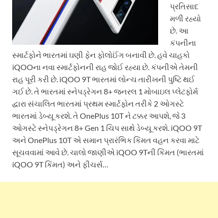
પ્રતિસાદ
મળી રહ્યો
છે. આ
કંપનીના
સ્માર્ટફોને ભારતમાં ઘણી ફેન ફોલોઈંગ બનાવી છે. હવે ચાહકો
iQOOના નવા સ્માર્ટફોનની રાહ જોઈ રહ્યા છે. કંપનીએ તેમની
રાહ પૂરી કરી છે. iQOO 9T ભારતમાં લોન્ચ તારીખની પુષ્ટિ થઈ
ગઈ છે. તે ભારતમાં સ્નેપડ્રેગન 8+ જનરલ 1 મોબાઇલ પ્લેટફોર્મ
દ્વારા સંચાલિત ભારતમાં પ્રથમ સ્માર્ટફોન તરીકે 2 ઓગસ્ટે
ભારતમાં ડેબ્યૂ કરશે. તે OnePlus 10T ને ટક્કર આપશે, જે 3
ઓગસ્ટે સ્નેપડ્રેગન 8+ Gen 1 ચિપ સાથે ડેબ્યૂ કરશે. iQOO 9T
અને OnePlus 10T એ સમાન પ્રારંભિક કિંમત વહન કરવા માટે
સૂચવવામાં આવે છે. ચાલો જાણીએ iQOO 9Tની કિંમત (ભારતમાં
iQOO 9T કિંમત) અને ફીચર્સ…