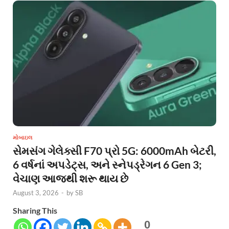
મોબાઇલ
સેમસંગ ગેલેક્સી F70 પ્રો 5G: 6000mAh બેટરી,
6 વર્ષનાં અપડેટ્સ, અને સ્નેપડ્રેગન 6 Gen 3;
વેચાણ આજથી શરૂ થાય છે
August 3, 2026
-
by
SB
Sharing This
0