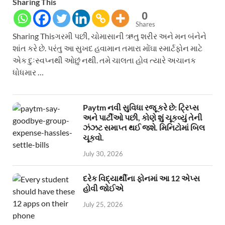
Sharing This
0
Shares
Sharing Thisગરમી પછી, ચોમાસાની ઋતુ શરીર અને મન બંનેને
શાંત કરે છે. પરંતુ આ સુખદ હવામાન તમારા મોંઘા સ્માર્ટફોન માટે
એક દુઃસ્વપ્નથી ઓછું નથી. તમે ચાલતા હોવ ત્યારે અચાનક
ધોધમાર …
Paytm નવી સુવિધા રજૂ કરે છે: ટ્રિપ્સ
અને પાર્ટીઓ પછી, કોણે શું ચૂકવ્યું તેની
ઝંઝટ સમાપ્ત થઈ જશે. મિનિટોમાં બિલ
ચૂકવો.
July 30, 2026
દરેક વિદ્યાર્થીના ફોનમાં આ 12 એપ્સ
હોવી જોઈએ
July 25, 2026