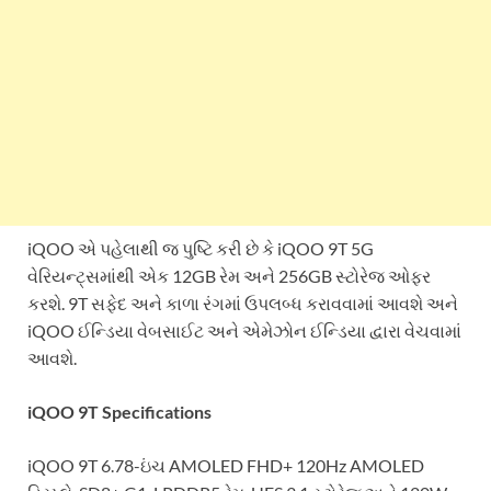
iQOO એ પહેલાથી જ પુષ્ટિ કરી છે કે iQOO 9T 5G
વેરિયન્ટ્સમાંથી એક 12GB રેમ અને 256GB સ્ટોરેજ ઓફર
કરશે. 9T સફેદ અને કાળા રંગમાં ઉપલબ્ધ કરાવવામાં આવશે અને
iQOO ઈન્ડિયા વેબસાઈટ અને એમેઝોન ઈન્ડિયા દ્વારા વેચવામાં
આવશે.
iQOO 9T Specifications
iQOO 9T 6.78-ઇંચ AMOLED FHD+ 120Hz AMOLED