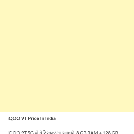
iQOO 9T Price In India
iQOO 9T 5G બે વેરિઅન્ટમાં આવશે, 8 GB RAM + 128 GB