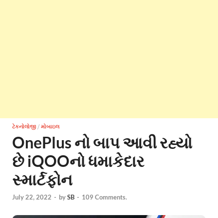
ટેકનોલોજી
/
મોબાઇલ
OnePlus નો બાપ આવી રહ્યો
છે iQOOનો ધમાકેદાર
સ્માર્ટફોન
July 22, 2022
-
by
SB
-
109 Comments.