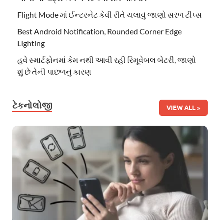
Flight Mode માં ઈન્ટરનેટ કેવી રીતે ચલાવું જાણો સરળ ટીપ્સ
Best Android Notification, Rounded Corner Edge
Lighting
હવે સ્માર્ટફોનમાં કેમ નથી આવી રહી રિમૂવેબલ બેટરી, જાણો
શું છે તેની પાછળનું કારણ
ટેકનોલોજી
VIEW ALL