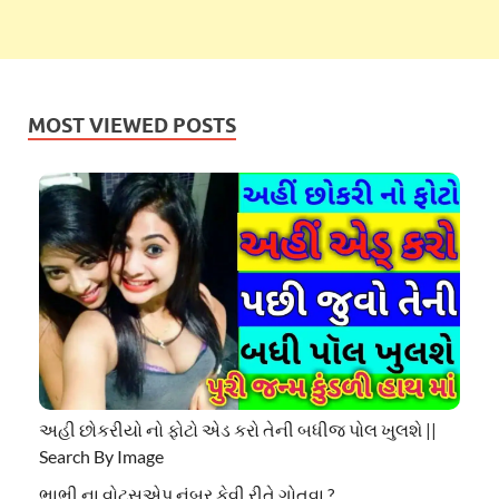
MOST VIEWED POSTS
અહી છોકરીયો નો ફોટો એડ કરો તેની બધીજ પોલ ખુલશે ||
Search By Image
ભાભી ના વોટ્સએપ નંબર કેવી રીતે ગોતવા ?