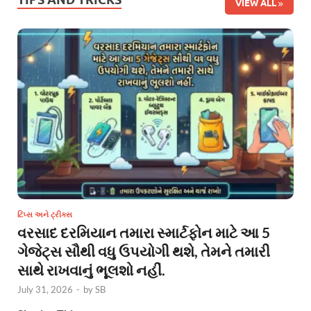
VIEW ALL
ટિપ્સ અને ટ્રીક્સ
વરસાદ દરમિયાન તમારા સ્માર્ટફોન માટે આ 5
ગેજેટ્સ સૌથી વધુ ઉપયોગી થશે, તેમને તમારી
સાથે રાખવાનું ભૂલશો નહીં.
July 31, 2026
-
by
SB