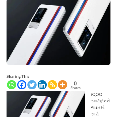
Sharing This
0
Shares
iQOO
સ્માર્ટફોનને
ભારતમાં
સારો