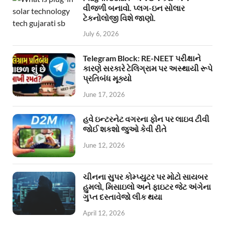
વીજળી બનાવો. પ્લગ-ઇન સોલાર
ટેકનોલોજી વિશે જાણો.
July 6, 2026
Telegram Block: RE-NEET પરીક્ષાને
કારણે સરકારે ટેલિગ્રામ પર અસ્થાયી રૂપે
પ્રતિબંધ મૂક્યો
June 17, 2026
હવે ઇન્ટરનેટ વગરના ફોન પર લાઇવ ટીવી
જોઈ શકશો જુઓ કેવી રીતે
June 12, 2026
ચીનના સુપર કોમ્પ્યુટર પર મોટો સાયબર
હુમલો, મિસાઇલો અને ફાઇટર જેટ અંગેના
ગુપ્ત દસ્તાવેજો લીક થયા
April 12, 2026