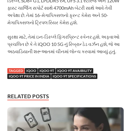
ડિસ્પ્લે, SD8+ G1, LPDDR5 રેમ, UFS 3.1 સ્ટોરેજ અને 120W
ફાસ્ટ ચાર્જિંગ સપોર્ટ સાથે 4700mAh બેટરી સાથે આવે તેવી
અપેક્ષા છે. તેમાં 16-મેગાપિક્સલનો ફ્રન્ટ કેમેરા અને 50-
મેગાપિક્સલનો ટ્રિપલ રિયર કેમેરા હશે.
સુરક્ષા માટે, તેમાં ઇન-ડિસ્પ્લે ફિંગરપ્રિન્ટ સ્કેનર હશે. અફવાઓ
પ્રચલિત છે કે તે iQOO 10 5G નું રિબ્રાન્ડેડ વર્ઝન હશે, જે આ
અઠવાડિયાની શરૂઆતમાં ચીનમાં લોન્ચ કરવામાં આવ્યું હતું.
TAGGED
IQOO
IQOO 9T
IQOO 9T AVAIBILITY
IQOO 9T PRICE IN INDIA
IQOO 9T SPECIFICATIONS
RELATED POSTS