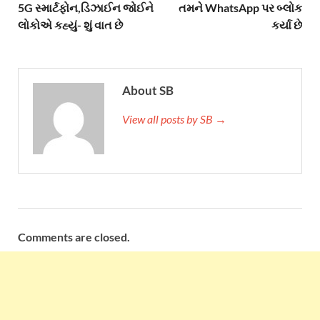
5G સ્માર્ટફોન,ડિઝાઈન જોઈને
તમને WhatsApp પર બ્લોક
લોકોએ કહ્યું- શું વાત છે
કર્યા છે
About SB
View all posts by SB →
Comments are closed.