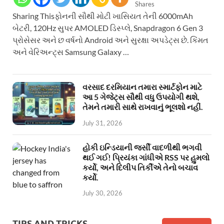
Shares
Sharing Thisફોનની સૌથી મોટી ખાસિયત તેની 6000mAh
બેટરી, 120Hz સુપર AMOLED ડિસ્પ્લે, Snapdragon 6 Gen 3
પ્રોસેસર અને છ વર્ષનો Android અને સુરક્ષા અપડેટ્સ છે. કિંમત
અને વેરિઅન્ટ્સ Samsung Galaxy …
વરસાદ દરમિયાન તમારા સ્માર્ટફોન માટે
આ 5 ગેજેટ્સ સૌથી વધુ ઉપયોગી થશે,
તેમને તમારી સાથે રાખવાનું ભૂલશો નહીં.
July 31, 2026
હોકી ઇન્ડિયાની જર્સી વાદળીથી ભગવી
થઈ ગઈ! પ્રિયંકા ગાંધીએ RSS પર હુમલો
કર્યો, અને દિલીપ તિર્કીએ તેનો બચાવ
કર્યો.
July 30, 2026
TIPS AND TRICKS