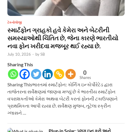
ટેકનોલોજી
સ્માર્ટફોન ગ્રાહકો હવે કેમેરા અને બેટરીની
સમસ્યાઓથી ચિંતિત છે, જેના કારણે ભારતીયો
નવા ફોન ખરીદવા મજબૂર થઈ રહ્યા છે.
July 10, 2026
-
by
SB
Sharing This
0
Shares
Sharing Thisભારતમાં સ્માર્ટફોન: કોર્નિંગ ઇન્કોર્પોરેટેડ દ્વારા
તાજેતરના સર્વેક્ષણમાં જાણવા મળ્યું છે કે ભારતીય સ્માર્ટફોન
વપરાશકર્તાઓ કેમેરા અથવા બેટરી કરતાં ફોનની ટકાઉપણાને
પ્રાથમિકતા આપી રહ્યા છે. સર્વેક્ષણ મુજબ, તૂટેલા સ્ક્રીન
ગ્લાસને …
Plug-in Solar: પ્લગ ઇન કરો અને