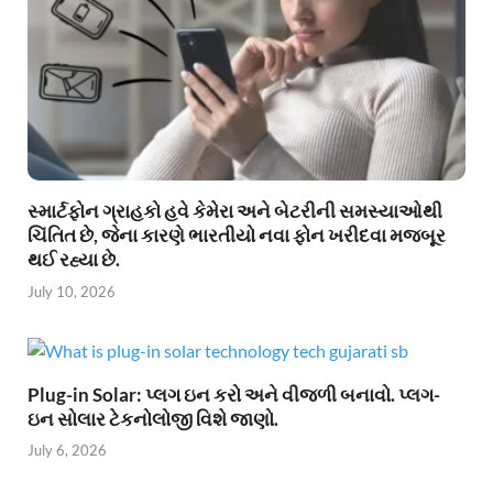
સ્માર્ટફોન ગ્રાહકો હવે કેમેરા અને બેટરીની સમસ્યાઓથી
ચિંતિત છે, જેના કારણે ભારતીયો નવા ફોન ખરીદવા મજબૂર
થઈ રહ્યા છે.
July 10, 2026
Plug-in Solar: પ્લગ ઇન કરો અને વીજળી બનાવો. પ્લગ-
ઇન સોલાર ટેકનોલોજી વિશે જાણો.
July 6, 2026