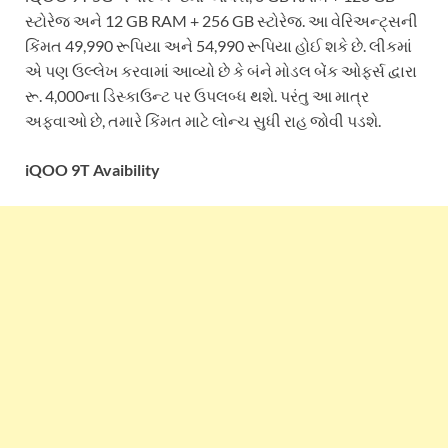
સ્ટોરેજ અને 12 GB RAM + 256 GB સ્ટોરેજ. આ વેરિઅન્ટ્સની
કિંમત 49,990 રૂપિયા અને 54,990 રૂપિયા હોઈ શકે છે. લીકમાં
એ પણ ઉલ્લેખ કરવામાં આવ્યો છે કે બંને મોડલ બેંક ઓફર્સ દ્વારા
રૂ. 4,000ના ડિસ્કાઉન્ટ પર ઉપલબ્ધ થશે. પરંતુ આ માત્ર
અફવાઓ છે, તમારે કિંમત માટે લોન્ચ સુધી રાહ જોવી પડશે.
iQOO 9T Avaibility