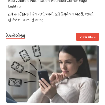
Best Android Notification, Rounded Corner Edge
Lighting
હવે સ્માર્ટફોનમાં કેમ નથી આવી રહી રિમૂવેબલ બેટરી, જાણો
શું છે તેની પાછળનું કારણ
ટેકનોલોજી
VIEW ALL