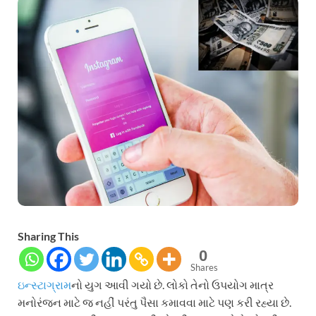
Sharing This
0
Shares
ઇન્સ્ટાગ્રામ
નો યુગ આવી ગયો છે. લોકો તેનો ઉપયોગ માત્ર
મનોરંજન માટે જ નહીં પરંતુ પૈસા કમાવવા માટે પણ કરી રહ્યા છે.