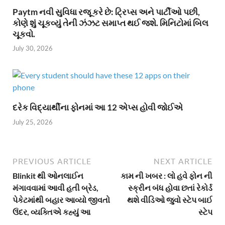
Paytm નવી સુવિધા રજૂ કરે છે: ટ્રિપ્સ અને પાર્ટીઓ પછી,
કોણે શું ચૂકવ્યું તેની ઝંઝટ સમાપ્ત થઈ જશે. મિનિટોમાં બિલ
ચૂકવો.
July 30, 2026
દરેક વિદ્યાર્થીના ફોનમાં આ 12 એપ્સ હોવી જોઈએ
July 25, 2026
PREVIOUS ARTICLE
NEXT ARTICLE
Blinkit થી ઓનલાઈન
કામ ની ખબર : લો હવે ફોન ની
મંગાવવામાં આવી હતી બ્રેડ,
સ્ક્રીન બંધ હોવા છતાં રેકોર્ડ
પેકેટમાંથી બહાર આવ્યો જીવતો
થશે વીડિઓ જુવો સ્ટેપ બાઈ
ઉંદર, વ્યક્તિએ કહ્યું આ
સ્ટેપ