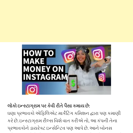
લોકો ઇન્સ્ટાગ્રામ પર કેવી રીતે પૈસા કમાય છે:
ઘણા પ્રભાવકો એફિલિએટ માર્કેટિંગ કમિશન દ્વારા પણ કમાણી
કરે છે. ઇન્સ્ટાગ્રામ રીલ્સ વિશે વાત કરીએ તો, આ કંપની તેના
પ્રભાવકોને ડાયરેક્ટ ઇન્સેન્ટિવ પણ આપે છે. આને બોનસ