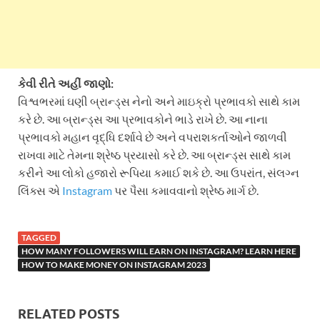
કેવી રીતે અહીં જાણો:
વિશ્વભરમાં ઘણી બ્રાન્ડ્સ નેનો અને માઇક્રો પ્રભાવકો સાથે કામ
કરે છે. આ બ્રાન્ડ્સ આ પ્રભાવકોને ભાડે રાખે છે. આ નાના
પ્રભાવકો મહાન વૃદ્ધિ દર્શાવે છે અને વપરાશકર્તાઓને જાળવી
રાખવા માટે તેમના શ્રેષ્ઠ પ્રયાસો કરે છે. આ બ્રાન્ડ્સ સાથે કામ
કરીને આ લોકો હજારો રૂપિયા કમાઈ શકે છે. આ ઉપરાંત, સંલગ્ન
લિંક્સ એ
Instagram
પર પૈસા કમાવવાનો શ્રેષ્ઠ માર્ગ છે.
TAGGED
HOW MANY FOLLOWERS WILL EARN ON INSTAGRAM? LEARN HERE
HOW TO MAKE MONEY ON INSTAGRAM 2023
RELATED POSTS