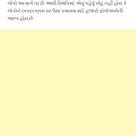
લોકો આ માર્ગ પર છે. આવી સ્થિતિમાં, એવું કહેવું ખોટું નહીં હોય કે
લોકોને ઇન્સ્ટાગ્રામ પર પૈસા કમાવવા માટે હજારો ફોલોઅર્સની
જરૂર હોય છે.