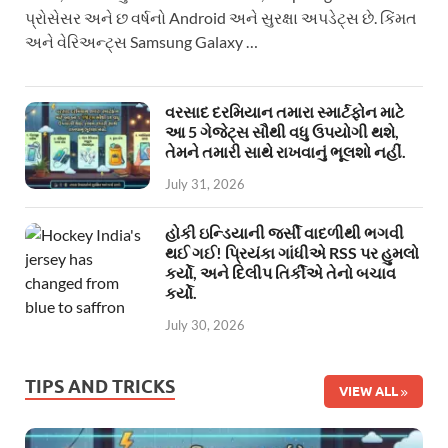
પ્રોસેસર અને છ વર્ષનો Android અને સુરક્ષા અપડેટ્સ છે. કિંમત
અને વેરિઅન્ટ્સ Samsung Galaxy …
વરસાદ દરમિયાન તમારા સ્માર્ટફોન માટે
આ 5 ગેજેટ્સ સૌથી વધુ ઉપયોગી થશે,
તેમને તમારી સાથે રાખવાનું ભૂલશો નહીં.
July 31, 2026
હોકી ઇન્ડિયાની જર્સી વાદળીથી ભગવી
થઈ ગઈ! પ્રિયંકા ગાંધીએ RSS પર હુમલો
કર્યો, અને દિલીપ તિર્કીએ તેનો બચાવ
કર્યો.
July 30, 2026
TIPS AND TRICKS
VIEW ALL