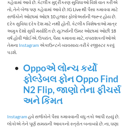
કહેવામાં આવે છે. કેટલીક મુદ્રીકરણ સુવિધાઓ વિશે વાત કરીએ
તો, તેને બેજ પણ કહેવામાં આવે છે. IG Live થી પૈસા કમાવવા માટે
સર્જકોને ઓછામાં ઓછા 10 હજાર ફોલોઅર્સની જરૂર હોય છે.
દરેક સુવિધા દરેક દેશ માટે નથી હોતી. કેટલીક વિશેષતાઓ માત્ર
અમુક દેશો સુધી મર્યાદિત છે. યુઝર્સની ઉંમર ઓછામાં ઓછી 18
વર્ષ હોવી જોઈએ. ઉપરાંત, પૈસા કમાવવા માટે, વપરાશકર્તાઓએ
તેમના
Instagram
એકાઉન્ટને વ્યવસાય તરીકે રજીસ્ટર કરવું
પડશે.
Oppoએ લોન્ચ કર્યો
ફોલ્ડેબલ ફોન Oppo Find
N2 Flip, જાણો તેના ફીચર્સ
અને કિંમત
Instagram
હવે સર્જકોને પૈસા કમાવવાની વધુ તકો આપી રહ્યું છે.
લોકોએ તેને પૂર્ણ સમયની આવકનો સ્ત્રોત બનાવ્યો છે. ના, ઘણા