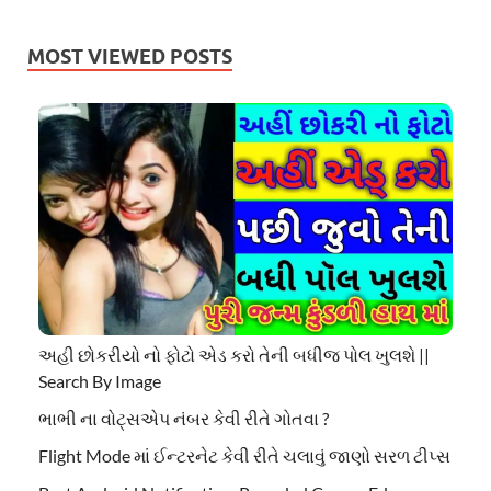
MOST VIEWED POSTS
અહી છોકરીયો નો ફોટો એડ કરો તેની બધીજ પોલ ખુલશે ||
Search By Image
ભાભી ના વોટ્સએપ નંબર કેવી રીતે ગોતવા ?
Flight Mode માં ઈન્ટરનેટ કેવી રીતે ચલાવું જાણો સરળ ટીપ્સ