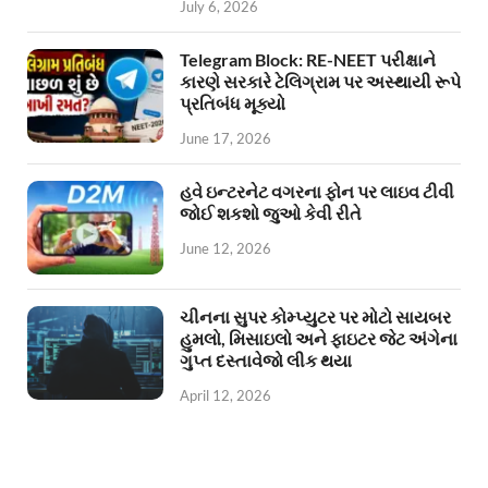
July 6, 2026
Telegram Block: RE-NEET પરીક્ષાને
કારણે સરકારે ટેલિગ્રામ પર અસ્થાયી રૂપે
પ્રતિબંધ મૂક્યો
June 17, 2026
હવે ઇન્ટરનેટ વગરના ફોન પર લાઇવ ટીવી
જોઈ શકશો જુઓ કેવી રીતે
June 12, 2026
ચીનના સુપર કોમ્પ્યુટર પર મોટો સાયબર
હુમલો, મિસાઇલો અને ફાઇટર જેટ અંગેના
ગુપ્ત દસ્તાવેજો લીક થયા
April 12, 2026