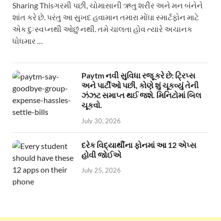
Sharing Thisગરમી પછી, ચોમાસાની ઋતુ શરીર અને મન બંનેને
શાંત કરે છે. પરંતુ આ સુખદ હવામાન તમારા મોંઘા સ્માર્ટફોન માટે
એક દુઃસ્વપ્નથી ઓછું નથી. તમે ચાલતા હોવ ત્યારે અચાનક
ધોધમાર …
Paytm નવી સુવિધા રજૂ કરે છે: ટ્રિપ્સ
અને પાર્ટીઓ પછી, કોણે શું ચૂકવ્યું તેની
ઝંઝટ સમાપ્ત થઈ જશે. મિનિટોમાં બિલ
ચૂકવો.
July 30, 2026
દરેક વિદ્યાર્થીના ફોનમાં આ 12 એપ્સ
હોવી જોઈએ
July 25, 2026