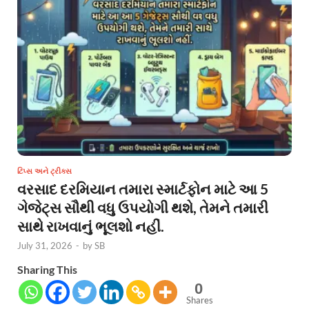
ટિપ્સ અને ટ્રીક્સ
વરસાદ દરમિયાન તમારા સ્માર્ટફોન માટે આ 5
ગેજેટ્સ સૌથી વધુ ઉપયોગી થશે, તેમને તમારી
સાથે રાખવાનું ભૂલશો નહીં.
July 31, 2026
-
by
SB
Sharing This
0
Shares