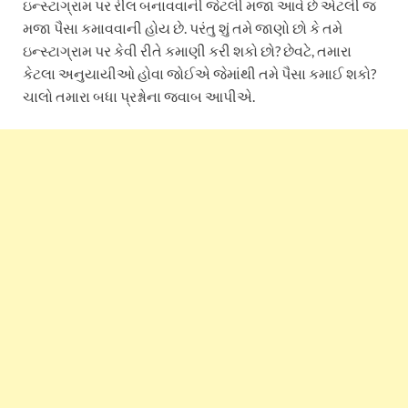
ઇન્સ્ટાગ્રામ પર રીલ બનાવવાની જેટલી મજા આવે છે એટલી જ
મજા પૈસા કમાવવાની હોય છે. પરંતુ શું તમે જાણો છો કે તમે
ઇન્સ્ટાગ્રામ પર કેવી રીતે કમાણી કરી શકો છો? છેવટે, તમારા
કેટલા અનુયાયીઓ હોવા જોઈએ જેમાંથી તમે પૈસા કમાઈ શકો?
ચાલો તમારા બધા પ્રશ્નોના જવાબ આપીએ.