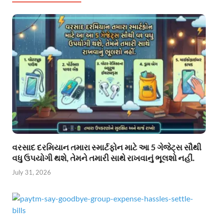
વરસાદ દરમિયાન તમારા સ્માર્ટફોન માટે આ 5 ગેજેટ્સ સૌથી
વધુ ઉપયોગી થશે, તેમને તમારી સાથે રાખવાનું ભૂલશો નહીં.
July 31, 2026