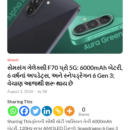
મોબાઇલ
સેમસંગ ગેલેક્સી F70 પ્રો 5G: 6000mAh બેટરી,
6 વર્ષનાં અપડેટ્સ, અને સ્નેપડ્રેગન 6 Gen 3;
વેચાણ આજથી શરૂ થાય છે
August 3, 2026
-
by
SB
Sharing This
0
Shares
Sharing Thisફોનની સૌથી મોટી ખાસિયત તેની 6000mAh
બેટરી, 120Hz સુપર AMOLED ડિસ્પ્લે, Snapdragon 6 Gen 3