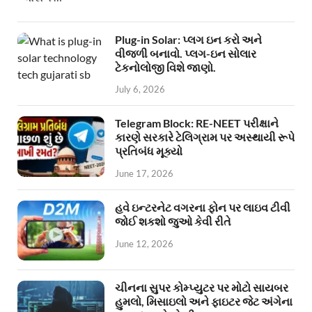
Plug-in Solar: પ્લગ ઇન કરો અને
વીજળી બનાવો. પ્લગ-ઇન સોલાર
ટેકનોલોજી વિશે જાણો.
July 6, 2026
Telegram Block: RE-NEET પરીક્ષાને
કારણે સરકારે ટેલિગ્રામ પર અસ્થાયી રૂપે
પ્રતિબંધ મૂક્યો
June 17, 2026
હવે ઇન્ટરનેટ વગરના ફોન પર લાઇવ ટીવી
જોઈ શકશો જુઓ કેવી રીતે
June 12, 2026
ચીનના સુપર કોમ્પ્યુટર પર મોટો સાયબર
હુમલો, મિસાઇલો અને ફાઇટર જેટ અંગેના