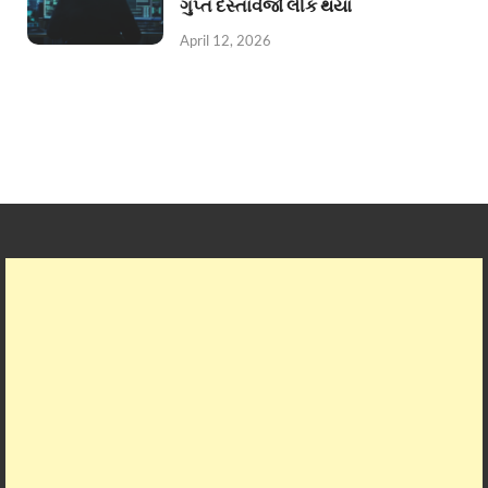
ગુપ્ત દસ્તાવેજો લીક થયા
April 12, 2026