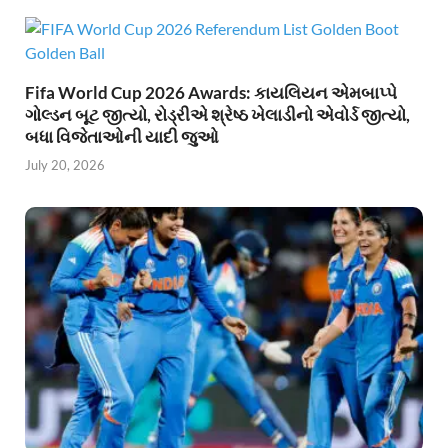
Fifa World Cup 2026 Awards: કાયલિયન એમબાપ્પે
ગોલ્ડન બૂટ જીત્યો, રોડ્રીએ શ્રેષ્ઠ ખેલાડીનો એવોર્ડ જીત્યો,
બધા વિજેતાઓની યાદી જુઓ
July 20, 2026