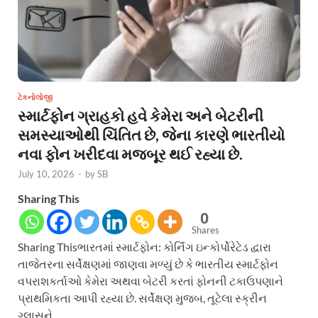
ટેકનોલોજી
સ્માર્ટફોન ગ્રાહકો હવે કેમેરા અને બેટરીની
સમસ્યાઓથી ચિંતિત છે, જેના કારણે ભારતીયો
નવા ફોન ખરીદવા મજબૂર થઈ રહ્યા છે.
July 10, 2026
-
by
SB
Sharing This
0
Shares
Sharing Thisભારતમાં સ્માર્ટફોન: કોર્નિંગ ઇન્કોર્પોરેટેડ દ્વારા
તાજેતરના સર્વેક્ષણમાં જાણવા મળ્યું છે કે ભારતીય સ્માર્ટફોન
વપરાશકર્તાઓ કેમેરા અથવા બેટરી કરતાં ફોનની ટકાઉપણાને
પ્રાથમિકતા આપી રહ્યા છે. સર્વેક્ષણ મુજબ, તૂટેલા સ્ક્રીન
ગ્લાસને …