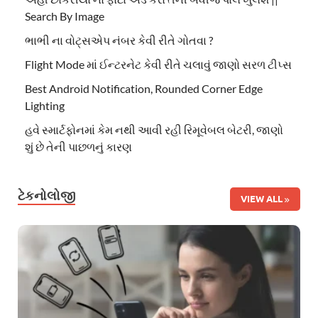
Search By Image
ભાભી ના વોટ્સએપ નંબર કેવી રીતે ગોતવા ?
Flight Mode માં ઈન્ટરનેટ કેવી રીતે ચલાવું જાણો સરળ ટીપ્સ
Best Android Notification, Rounded Corner Edge
Lighting
હવે સ્માર્ટફોનમાં કેમ નથી આવી રહી રિમૂવેબલ બેટરી, જાણો
શું છે તેની પાછળનું કારણ
ટેકનોલોજી
VIEW ALL