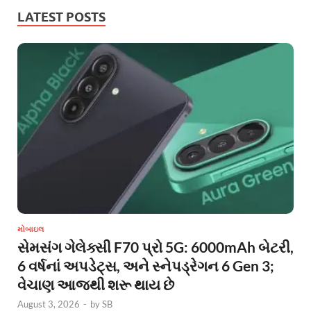
LATEST POSTS
મોબાઇલ
સેમસંગ ગેલેક્સી F70 પ્રો 5G: 6000mAh બેટરી,
6 વર્ષનાં અપડેટ્સ, અને સ્નેપડ્રેગન 6 Gen 3;
વેચાણ આજથી શરૂ થાય છે
August 3, 2026
-
by
SB