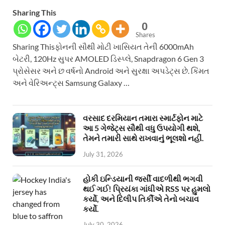
Sharing This
0
Shares
Sharing Thisફોનની સૌથી મોટી ખાસિયત તેની 6000mAh
બેટરી, 120Hz સુપર AMOLED ડિસ્પ્લે, Snapdragon 6 Gen 3
પ્રોસેસર અને છ વર્ષનો Android અને સુરક્ષા અપડેટ્સ છે. કિંમત
અને વેરિઅન્ટ્સ Samsung Galaxy …
વરસાદ દરમિયાન તમારા સ્માર્ટફોન માટે
આ 5 ગેજેટ્સ સૌથી વધુ ઉપયોગી થશે,
તેમને તમારી સાથે રાખવાનું ભૂલશો નહીં.
July 31, 2026
હોકી ઇન્ડિયાની જર્સી વાદળીથી ભગવી
થઈ ગઈ! પ્રિયંકા ગાંધીએ RSS પર હુમલો
કર્યો, અને દિલીપ તિર્કીએ તેનો બચાવ
કર્યો.
July 30, 2026