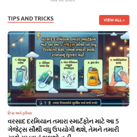
TIPS AND TRICKS
VIEW ALL
ટિપ્સ અને ટ્રીક્સ
વરસાદ દરમિયાન તમારા સ્માર્ટફોન માટે આ 5
ગેજેટ્સ સૌથી વધુ ઉપયોગી થશે, તેમને તમારી