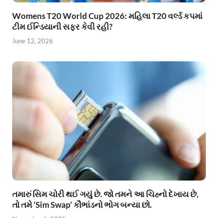
Womens T20 World Cup 2026: મહિલા T20 વર્લ્ડ કપમાં
ટીમ ઈન્ડિયાની સફર કેવી રહી?
June 12, 2026
તમારું સિમ ચોરી થઈ ગયું છે. જો તમને આ ચિહ્નો દેખાય છે,
તો તમે ‘Sim Swap’ કૌભાંડનો ભોગ બન્યા છો.