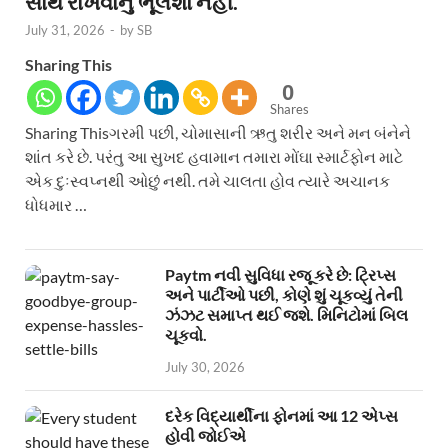
સાથે રાખવાનું ભૂલશો નહીં.
July 31, 2026
-
by
SB
Sharing This
0
Shares
Sharing Thisગરમી પછી, ચોમાસાની ઋતુ શરીર અને મન બંનેને
શાંત કરે છે. પરંતુ આ સુખદ હવામાન તમારા મોંઘા સ્માર્ટફોન માટે
એક દુઃસ્વપ્નથી ઓછું નથી. તમે ચાલતા હોવ ત્યારે અચાનક
ધોધમાર …
Paytm નવી સુવિધા રજૂ કરે છે: ટ્રિપ્સ
અને પાર્ટીઓ પછી, કોણે શું ચૂકવ્યું તેની
ઝંઝટ સમાપ્ત થઈ જશે. મિનિટોમાં બિલ
ચૂકવો.
July 30, 2026
દરેક વિદ્યાર્થીના ફોનમાં આ 12 એપ્સ
હોવી જોઈએ