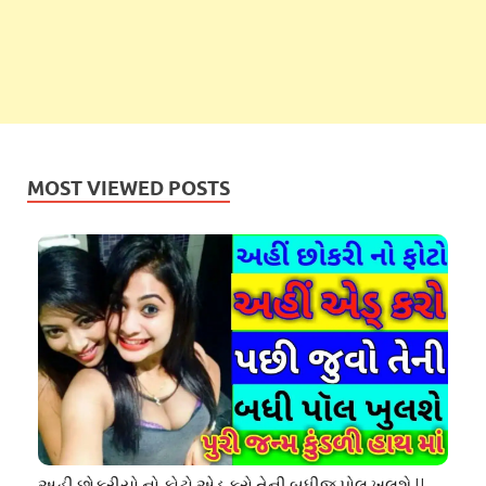
MOST VIEWED POSTS
અહી છોકરીયો નો ફોટો એડ કરો તેની બધીજ પોલ ખુલશે ||