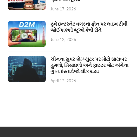
June 17, 2026
હવે ઇન્ટરનેટ વગરના ફોન પર લાઇવ ટીવી
જોઈ શકશો જુઓ કેવી રીતે
June 12, 2026
ચીનના સુપર કોમ્પ્યુટર પર મોટો સાયબર
હુમલો, મિસાઇલો અને ફાઇટર જેટ અંગેના
ગુપ્ત દસ્તાવેજો લીક થયા
April 12, 2026