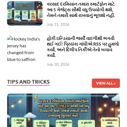
વરસાદ દરમિયાન તમારા સ્માર્ટફોન માટે
આ 5 ગેજેટ્સ સૌથી વધુ ઉપયોગી થશે,
તેમને તમારી સાથે રાખવાનું ભૂલશો નહીં.
July 31, 2026
હોકી ઇન્ડિયાની જર્સી વાદળીથી ભગવી
થઈ ગઈ! પ્રિયંકા ગાંધીએ RSS પર હુમલો
કર્યો, અને દિલીપ તિર્કીએ તેનો બચાવ
કર્યો.
July 30, 2026
TIPS AND TRICKS
VIEW ALL