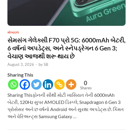
મોબાઇલ
સેમસંગ ગેલેક્સી F70 પ્રો 5G: 6000mAh બેટરી,
6 વર્ષનાં અપડેટ્સ, અને સ્નેપડ્રેગન 6 Gen 3;
વેચાણ આજથી શરૂ થાય છે
August 3, 2026
-
by
SB
Sharing This
0
Shares
Sharing Thisફોનની સૌથી મોટી ખાસિયત તેની 6000mAh
બેટરી, 120Hz સુપર AMOLED ડિસ્પ્લે, Snapdragon 6 Gen 3
પ્રોસેસર અને છ વર્ષનો Android અને સુરક્ષા અપડેટ્સ છે. કિંમત
અને વેરિઅન્ટ્સ Samsung Galaxy …