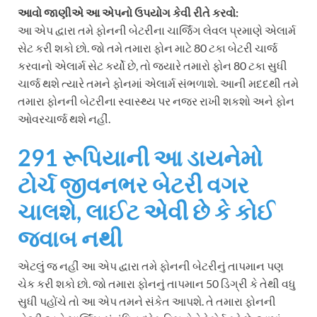
આવો જાણીએ આ એપનો ઉપયોગ કેવી રીતે કરવો:
આ એપ દ્વારા તમે ફોનની બેટરીના ચાર્જિંગ લેવલ પ્રમાણે એલાર્મ
સેટ કરી શકો છો. જો તમે તમારા ફોન માટે 80 ટકા બેટરી ચાર્જ
કરવાનો એલાર્મ સેટ કર્યો છે, તો જ્યારે તમારો ફોન 80 ટકા સુધી
ચાર્જ થશે ત્યારે તમને ફોનમાં એલાર્મ સંભળાશે. આની મદદથી તમે
તમારા ફોનની બેટરીના સ્વાસ્થ્ય પર નજર રાખી શકશો અને ફોન
ઓવરચાર્જ થશે નહીં.
291 રૂપિયાની આ ડાયનેમો
ટોર્ચ જીવનભર બેટરી વગર
ચાલશે, લાઈટ એવી છે કે કોઈ
જવાબ નથી
એટલું જ નહીં આ એપ દ્વારા તમે ફોનની બેટરીનું તાપમાન પણ
ચેક કરી શકો છો. જો તમારા ફોનનું તાપમાન 50 ડિગ્રી કે તેથી વધુ
સુધી પહોંચે તો આ એપ તમને સંકેત આપશે. તે તમારા ફોનની