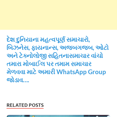
દેશ દુનિયાના મહત્વપૂર્ણ સમાચારો,
બિઝનેસ, ફાયનાન્સ, અજબગજબ, ઓટો
અને ટેક્નોલોજી સહિતનાસમાચાર વાંચો
તમારા મોબાઈલ પર તમામ સમાચાર
મેળવવા માટે અમારી WhatsApp Group
જોડાવ….
RELATED POSTS