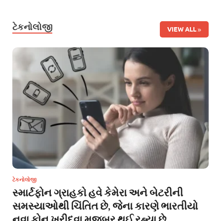
ટેકનોલોજી
VIEW ALL
ટેકનોલોજી
સ્માર્ટફોન ગ્રાહકો હવે કેમેરા અને બેટરીની
સમસ્યાઓથી ચિંતિત છે, જેના કારણે ભારતીયો
નવા ફોન ખરીદવા મજબૂર થઈ રહ્યા છે.