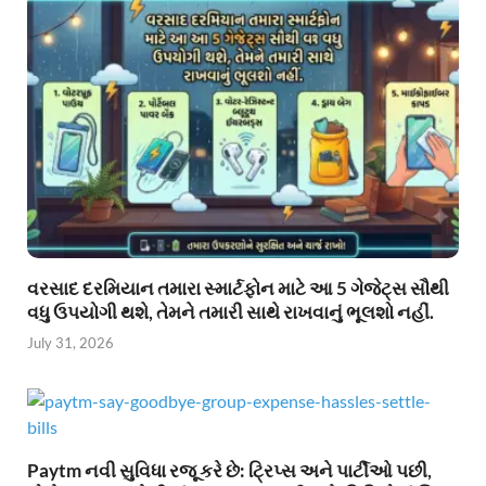
વરસાદ દરમિયાન તમારા સ્માર્ટફોન માટે આ 5 ગેજેટ્સ સૌથી
વધુ ઉપયોગી થશે, તેમને તમારી સાથે રાખવાનું ભૂલશો નહીં.
July 31, 2026
Paytm નવી સુવિધા રજૂ કરે છે: ટ્રિપ્સ અને પાર્ટીઓ પછી,