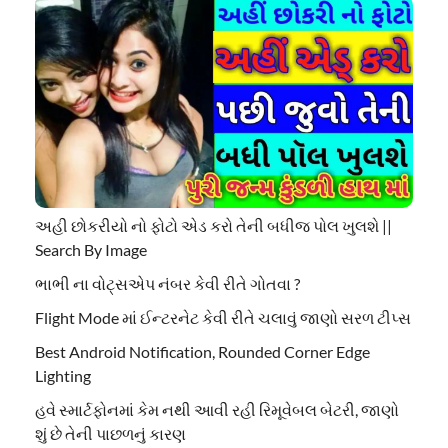
અહી છોકરીયો નો ફોટો એડ કરો તેની બધીજ પોલ ખુલશે ||
Search By Image
ભાભી ના વોટ્સએપ નંબર કેવી રીતે ગોતવા ?
Flight Mode માં ઈન્ટરનેટ કેવી રીતે ચલાવું જાણો સરળ ટીપ્સ
Best Android Notification, Rounded Corner Edge
Lighting
હવે સ્માર્ટફોનમાં કેમ નથી આવી રહી રિમૂવેબલ બેટરી, જાણો
શું છે તેની પાછળનું કારણ