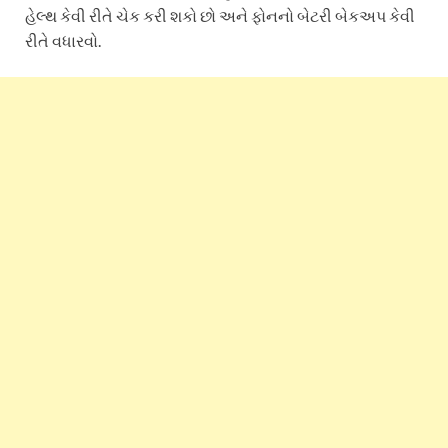
હેલ્થ કેવી રીતે ચેક કરી શકો છો અને ફોનનો બેટરી બેકઅપ કેવી
રીતે વધારવો.