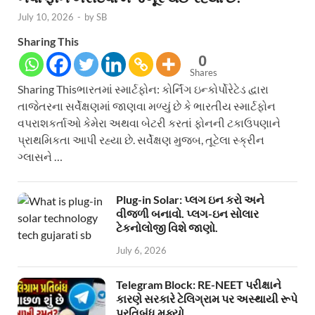
July 10, 2026
-
by
SB
Sharing This
0
Shares
Sharing Thisભારતમાં સ્માર્ટફોન: કોર્નિંગ ઇન્કોર્પોરેટેડ દ્વારા
તાજેતરના સર્વેક્ષણમાં જાણવા મળ્યું છે કે ભારતીય સ્માર્ટફોન
વપરાશકર્તાઓ કેમેરા અથવા બેટરી કરતાં ફોનની ટકાઉપણાને
પ્રાથમિકતા આપી રહ્યા છે. સર્વેક્ષણ મુજબ, તૂટેલા સ્ક્રીન
ગ્લાસને …
Plug-in Solar: પ્લગ ઇન કરો અને
વીજળી બનાવો. પ્લગ-ઇન સોલાર
ટેકનોલોજી વિશે જાણો.
July 6, 2026
Telegram Block: RE-NEET પરીક્ષાને
કારણે સરકારે ટેલિગ્રામ પર અસ્થાયી રૂપે
પ્રતિબંધ મૂક્યો