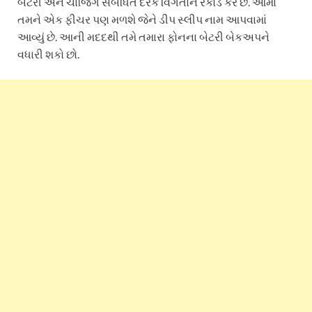
બેટરી અને ચાર્જિંગ સંબંધિત દરેક વિગતોને રેકોર્ડ કરે છે. આમાં
તમને એક ફીચર પણ મળશે જેને ડીપ સ્લીપ નામ આપવામાં
આવ્યું છે. આની મદદથી તમે તમારા ફોનના બેટરી બેકઅપને
વધારી શકો છો.