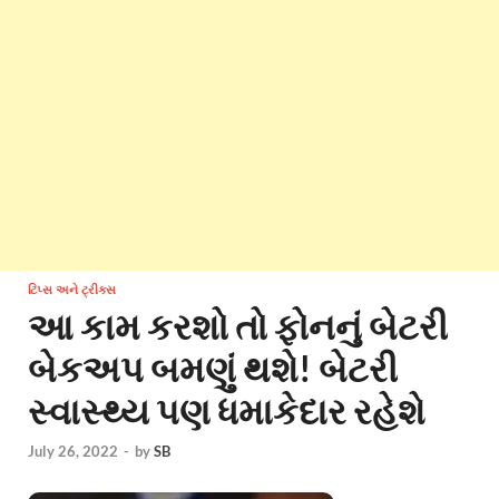
ટિપ્સ અને ટ્રીક્સ
આ કામ કરશો તો ફોનનું બેટરી
બેકઅપ બમણું થશે! બેટરી
સ્વાસ્થ્ય પણ ધમાકેદાર રહેશે
July 26, 2022
-
by
SB