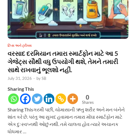
ટિપ્સ અને ટ્રીક્સ
વરસાદ દરમિયાન તમારા સ્માર્ટફોન માટે આ 5
ગેજેટ્સ સૌથી વધુ ઉપયોગી થશે, તેમને તમારી
સાથે રાખવાનું ભૂલશો નહીં.
July 31, 2026
-
by
SB
Sharing This
0
Shares
Sharing Thisગરમી પછી, ચોમાસાની ઋતુ શરીર અને મન બંનેને
શાંત કરે છે. પરંતુ આ સુખદ હવામાન તમારા મોંઘા સ્માર્ટફોન માટે
એક દુઃસ્વપ્નથી ઓછું નથી. તમે ચાલતા હોવ ત્યારે અચાનક
ધોધમાર …