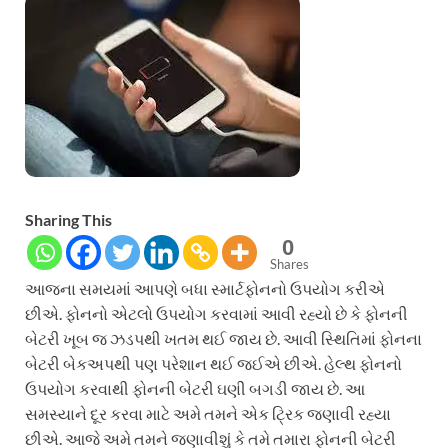
Sharing This
0
Shares
આજના સમયમાં આપણે બધા સ્માર્ટફોનનો ઉપયોગ કરીએ
છીએ. ફોનનો એટલો ઉપયોગ કરવામાં આવી રહ્યો છે કે ફોનની
બેટરી ખૂબ જ ઝડપથી ખતમ થઈ જાય છે. આવી સ્થિતિમાં ફોનના
બેટરી બેકઅપથી પણ પરેશાન થઈ જઈએ છીએ. હેલ્થ ફોનનો
ઉપયોગ કરવાથી ફોનની બેટરી ઘણી બગડી જાય છે. આ
સમસ્યાને દૂર કરવા માટે અમે તમને એક ટ્રિક જણાવી રહ્યા
છીએ. આજે અમે તમને જણાવીશું કે તમે તમારા ફોનની બેટરી