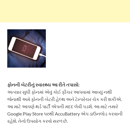
ફોનની બેટરીનું સ્વાસ્થ્ય આ રીતે તપાસો:
અત્યાર સુધી ફોનમાં એવું કોઈ ફીચર આપવામાં આવ્યું નથી
જેનાથી અમે ફોનની બેટરી હેલ્થ અને ટેમ્પરેચર ચેક કરી શકીએ.
આ માટે આપણે થર્ડ પાર્ટી એપની મદદ લેવી પડશે. આ માટે તમારે
Google Play Store પરથી AccuBattery એપ ડાઉનલોડ કરવાની
રહેશે. તેનો ઉપયોગ કરવો સરળ છે.