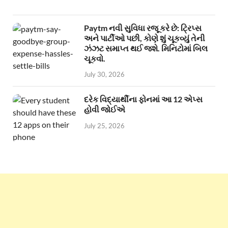
Paytm નવી સુવિધા રજૂ કરે છે: ટ્રિપ્સ
અને પાર્ટીઓ પછી, કોણે શું ચૂકવ્યું તેની
ઝંઝટ સમાપ્ત થઈ જશે. મિનિટોમાં બિલ
ચૂકવો.
July 30, 2026
દરેક વિદ્યાર્થીના ફોનમાં આ 12 એપ્સ
હોવી જોઈએ
July 25, 2026