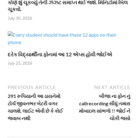
કોણે શું ચૂકવ્યું તેની ઝંઝટ સમાપ્ત થઈ જશે. મિનિટોમાં બિલ
ચૂકવો.
July 30, 2026
દરેક વિદ્યાર્થીના ફોનમાં આ 12 એપ્સ હોવી જોઈએ
July 25, 2026
PREVIOUS ARTICLE
NEXT ARTICLE
291 રૂપિયાની આ ડાયનેમો
બીજા ના ફોન નું
ટોર્ચ જીવનભર બેટરી વગર
callrecording સીધું તમારા
ચાલશે, લાઈટ એવી છે કે કોઈ
મોબાઇલ સાંભળો !! જોઈ ને
જવાબ નથી
ચોકી જસો