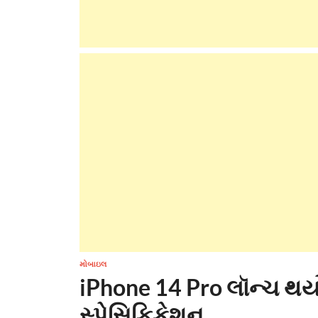
મોબાઇલ
iPhone 14 Pro લૉન્ચ થય
સ્પેસિફિકેશન