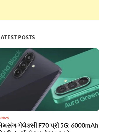
LATEST POSTS
ોબાઇલ
સેમસંગ ગેલેક્સી F70 પ્રો 5G: 6000mAh