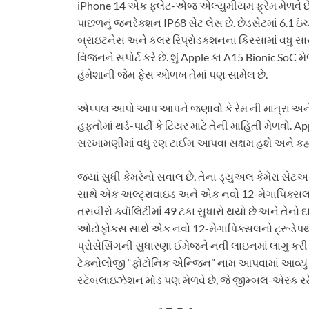
iPhone 14 એક ફ્લેટ-એજ એલ્યુમીયમ ફ્રેમ મેળવે છે,
પાછળનું જનરેક્શન IP68 સેટ લેસ છે. છેડસેટમાં 6.1 ઇંચન
બ્રાઇટનેસ અને કલર રિપ્રોડક્શનના કિસ્સામાં વધુ સારું 
વિજનને સપોર્ટ કરે છે. શું Apple કા A15 Bionic SoC મેળવ
હંમેશાની જેમ ફેસ ઓળખ તેમાં પણ સામેલ છે.
એપ્પલ આપો આપ આપને જણાવો કે રેમ ની માત્રા અને દર
હફ્તોમાં થર્ડ-પાર્ટી કે ટિયર માટે તેની માહિતી મેળવો. A
સરખામણીમાં વધુ રણ ટાઈમ આપવા સક્ષમ હશે અને કહ્યું 
જ્યાં સુધી કેમરેનો સવાલ છે, તેના ડ્યુઅલ કેમેરા 
સાથે એક અલ્ટ્રાવાઇડ અને એક નવો 12-મેગાપિક્સલ પ્ર
તસવીરો ક્વૉલિટીમાં 49 ટકા સુધારો થયો છે અને તેનો દા
ઓટોફોકસ સાથે એક નવો 12-મેગાપિક્સલનો ટ્રૂડેપથ કે
પ્રોસેસિંગની સુધારણા ઈમેજને નવી લાઇનમાં લાગુ કરી 
ટેક્નોલોજી “ફોટોનિક એન્જિન” નામ આપવામાં આવ્યું છે
સ્ટેબલાઇઝેશન મોડ પણ મેળવે છે, જે જીમ્બલ-એસ્ક સ્ટ