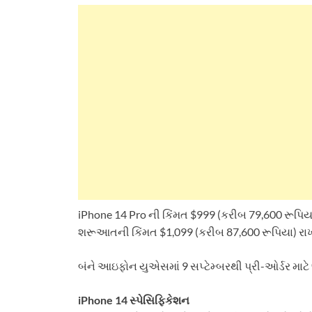
iPhone 14 Pro ની કિંમત $999 (કરીબ 79,600 રૂપિયા)
શરૂઆતની કિંમત $1,099 (કરીબ 87,600 રૂપિયા) રાખ
બંને આઇફોન યુએસમાં 9 સપ્ટેમ્બરથી પ્રી-ઓર્ડર માટે 
iPhone 14 સ્પેસિફિકેશન