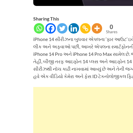
Sharing This
0
Shares
iPhone 14 સીરીઝના બુધવાર એપલના ‘ફાર આઉટ’ ઇવેન્ટમ
લીક અને અફવાઓ પછી, આખરે એપલના સ્માર્ટફોનની લે
iPhone 14 Pro અને iPhone 14 Pro Max સામેલ છે
તેહીં, બીજી તરફ આઇફોન 14 પ્લસ અને આઇફોન 14 પ્રો મ
સીરીઝથી નૉચ કાઢી નાખવામાં આવ્યું છે અને તેની 
હવે એક વીડિયો કેમેરા અને ફેસ ID ટેકનોલોજીકલ ફિટ