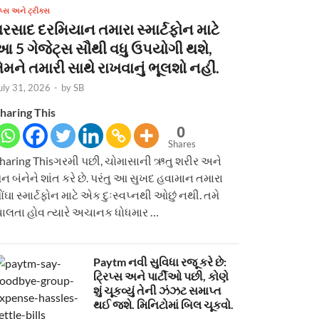
િપ્સ અને ટ્રીક્સ
વરસાદ દરમિયાન તમારા સ્માર્ટફોન માટે
આ 5 ગેજેટ્સ સૌથી વધુ ઉપયોગી થશે,
ેમને તમારી સાથે રાખવાનું ભૂલશો નહીં.
uly 31, 2026
-
by
SB
haring This
0
Shares
haring Thisગરમી પછી, ચોમાસાની ઋતુ શરીર અને
ન બંનેને શાંત કરે છે. પરંતુ આ સુખદ હવામાન તમારા
ોંઘા સ્માર્ટફોન માટે એક દુઃસ્વપ્નથી ઓછું નથી. તમે
ાલતા હોવ ત્યારે અચાનક ધોધમાર …
Paytm નવી સુવિધા રજૂ કરે છે:
ટ્રિપ્સ અને પાર્ટીઓ પછી, કોણે
શું ચૂકવ્યું તેની ઝંઝટ સમાપ્ત
થઈ જશે. મિનિટોમાં બિલ ચૂકવો.