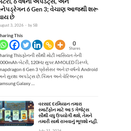
ેટરી, 6 વર્ષનાં અપડેટ્સ, અને
સ્નેપડ્રેગન 6 Gen 3; વેચાણ આજથી શરૂ
થાય છે
ugust 3, 2026
-
by
SB
haring This
0
Shares
haring Thisફોનની સૌથી મોટી ખાસિયત તેની
000mAh બેટરી, 120Hz સુપર AMOLED ડિસ્પ્લે,
napdragon 6 Gen 3 પ્રોસેસર અને છ વર્ષનો Android
ને સુરક્ષા અપડેટ્સ છે. કિંમત અને વેરિઅન્ટ્સ
amsung Galaxy …
વરસાદ દરમિયાન તમારા
સ્માર્ટફોન માટે આ 5 ગેજેટ્સ
સૌથી વધુ ઉપયોગી થશે, તેમને
તમારી સાથે રાખવાનું ભૂલશો નહીં.
July 31, 2026