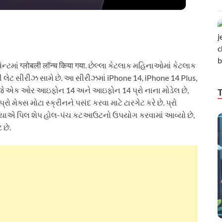
ાં ग्लोबली लॉन्च किया गया. છેલ્લા કેટલાક મહિનાઓમાં કેટલાક
ટ સીરીઝ સામે છે. આ સીરીઝમાં iPhone 14, iPhone 14 Plus,
. જે એક ઓર આઇફોન 14 અને આઇફોન 14 પ્રો નાના મોડેલ છે,
ેક્સ મોટા સ્ક્રીનને પસંદ કરવા માટે ટારગેટ કરે છે. પ્રો
જગ્યાએ પિલ શેપ હોલ-પંચ કટઆઉટનો ઉપયોગ કરવામાં આવ્યો છે,
 છે.