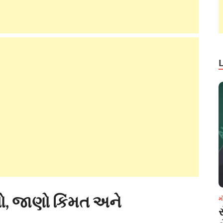
ો, જાણો કિંમત અને
મ