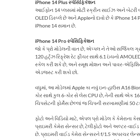
iPhone 14 Plus સ્પેસિફિકેશન
આઈફોન 14 પ્લસમાં મોટી સ્ક્રીન સાઈઝ અને બેટરી બેક 
OLED ડિસ્પ્લે છે અને Appleનો દાવો છે કે iPhone 14 P
iPhone 14 સમાન છે.
iPhone 14 Pro સ્પેસિફિકેશન
જો કે પ્રો મોડેલની વાત છે, એપ્પલ ને તેઓ સર્જિકલ
120 હર્ટ્ઝ રિફ્રેશ રેટ ફીચર સાથે 6.1 ઇંચનો AMOLED ડિ
સ્કેલ કરી શકે છે, અને સ્મૂથ મોશન અને પાવર-એફિશિ
એડજસ્ટ કરી શકો છો.
વધુમાં, આ મોડેલમાં Apple કા નવું ઇન-હાઉસ A16 Bio
કોર સાથે કુલ 6-કોર સે લેસ CPU છે, તેની સાથે એક 1
ચિપસેટની ફોર્મેંસ છેલ્લાં જ ચિપની સરખામણીમાં 50 ટકા
ફોટો અને વિડિયો માટે, એપલ પ્રો મોડેલ કે કેમેરાના 
પ્રાઇમરી કેમેરા સેન્સર છે, ટેલીફોટો અને અલ્ટર-વા
છે. પ્રાઇમરી વાઈડ કેમેરા સેન્સરને f/1.5 અપરચર લેન્સ 