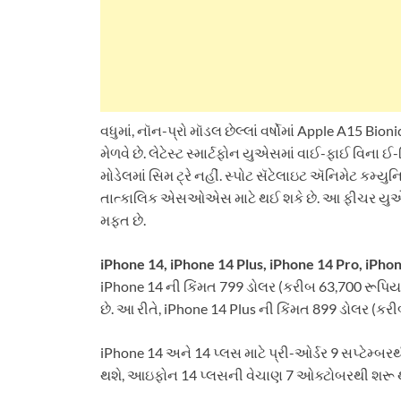
વધુમાં, નૉન-પ્રો મૉડલ છેલ્લાં વર્ષોમાં Apple A15 Bio
મેળવે છે. લેટેસ્ટ સ્માર્ટફોન યુએસમાં વાઈ-ફાઈ વિ
મોડેલમાં સિમ ટ્રે નહીં. સ્પોટ સૅટેલાઇટ ઍનિમેટ કમ્ય
તાત્કાલિક એસઓએસ માટે થઈ શકે છે. આ ફીચર યુએસ અન
મફત છે.
iPhone 14, iPhone 14 Plus, iPhone 14 Pro, iPho
iPhone 14 ની કિંમત 799 ડોલર (કરીબ 63,700 રૂપિયા)
છે. આ રીતે, iPhone 14 Plus ની કિંમત 899 ડોલર (કરીબ
iPhone 14 અને 14 પ્લસ માટે પ્રી-ઓર્ડર 9 સપ્ટેમ્બ
થશે, આઇફોન 14 પ્લસની વેચાણ 7 ઓક્ટોબરથી શરૂ 