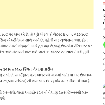
ટ
ત
J
nic SoC પર કામ કરે છે, તો પ્રો મોડલ કો લેટસ્ટ Bionic A16 SoC
S
ના ઈ-સિમ એકટીવેશન સાથે આવે છે. પહેલી વાર યુએસમાં આઇફોન
ુનિકેશન ટેક્નૉલૉજીની સાથે હવે પણ છે, જેનું ઉપયોગ સૅટેલાઇટ પર
ે કેનેડામાં શરૂ થશે અને આ લેટસ્ટ રેમ સાથે બે વર્ષ સુધી
S
મ
મ
ne 14 Pro Max કિંમત, વેચાણ તારીખ
ચ
 રાખી છે. સ્માર્ટફોન પાંચ કોલર ઑપ્શનમાં ખરીદવા માટે ઉપલબ્ધ
 71,600 રૂપિયા) થી શરૂ થાય છે. यह पांच कलर ऑप्शन में आया है।
રથી શરૂ થશે, જ્યાં આઇફોન 14 ની વેચાણ 16 સપ્ટેમ્બરથી શરૂ
થશે.