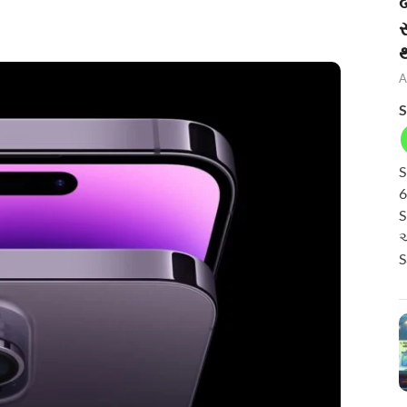
બ
A
S
S
6
S
અ
S