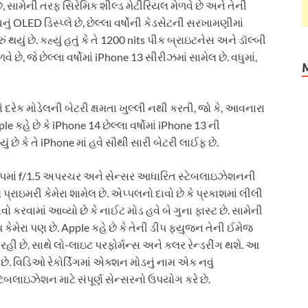
 સામેની તરફ સિરેમિક શીલ્ડ મેટીરિયલ મેળવે છે અને તેની
ું OLED ડિસ્પ્લે છે, છેલ્લા વર્ષોની કેડસેટની સરખામણીમાં
થયું છે. કહ્યું હતું કે તે 1200 nits પીક બ્રાઇટનેસ અને ડૉલ્બી
ે છે, જે છેલ્લા વર્ષોમાં iPhone 13 સીરીઝમાં સામેલ છે. વધુમાં,
ેક મોડેલની બેટરી ક્ષમતા ખુલ્લી નથી કરતી, જો કે, આવનારા
pple કહે છે કે iPhone 14 છેલ્લા વર્ષોમાં iPhone 13 ની
છે કે તે iPhone માં હવે સૌથી સારી બેટરી લાઈફ છે.
સેટઅપમાં f/1.5 અપરચર અને સેન્સર આધારિત સ્ટેબલાઇઝેશનની
ાઇમરી કેમેરા શામેલ છે. એપ્પલનો દાવો છે કે પ્રકાશમાં લીલી
વો કરવામાં આવ્યો છે કે નાઈટ મોડ હવે બે ગુના ફાસ્ટ છે. સામેની
મેરા પણ છે. Apple કહે છે કે તેની ડીપ ફ્યુજન તેની ઈમેજ
રહી છે, સાથે લો-લાઇટ પરફોર્મન્સ અને કલર રેન્ડરીંગ થશે. આ
. વિડિઓ રેકોર્ડિંગમાં એક્શન મોડનું નામ એક નવું
ેબલાઇઝેશન માટે સંપૂર્ણ સેન્સરનો ઉપયોગ કરે છે.