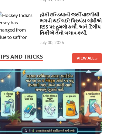
હોકી ઇન્ડિયાની જર્સી વાદળીથી
ભગવી થઈ ગઈ! પ્રિયંકા ગાંધીએ
RSS પર હુમલો કર્યો, અને દિલીપ
તિર્કીએ તેનો બચાવ કર્યો.
July 30, 2026
TIPS AND TRICKS
VIEW ALL