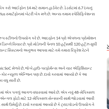
કરો આઈફોન 14 માટે સમાન હાર્ડવેર છે. ડેડસેટમાં 6.7 ઇંચનું
lus સ્માર્ટફોનમાં બેટરી બેક મળે છે. અન્ય તમામ સ્પેસિફિકેશન્સ
 ગ્રૂપ સ્ટીલનો ઉપયોગ કરે છે. આઇફોન 14 પ્રો એપલના પ્રોમોશન
સ્પ્લે વિચાર છે. પ્રો મોડેલની પેનલ 10 હર્ટ્સથી 120 હર્ટ્ઝ સુધી
યન્ટ સિસ્ટમનો અનુભવ આપવા માટે તમે તમારા રિફ્રેશ રેટને
nic SoC મેળવે છે, જે બે હાઉ-પરફોર્મન્સ અને ચાર એફિશિયન્ટ
6-કોર ન્યૂરલ એન્જિન પણ છે. દાવો કરવામાં આવ્યો છે કે આ
 વધુ સારી છે.
કેસમાં એક પગલું આગળ વધારવામાં આવે છે. એક નવું 48-મેપિક્સલ
ઈડ એન્ગલ ફોટો માટે 12-મેપિક્સલ સેન્સરની સાથે જોડવામાં આવી
સાથે ઉમેર્યું છે. દાવો કરવામાં આવ્યો છે કે ટ્રાઇપૉડનો ઉપયોગ તે