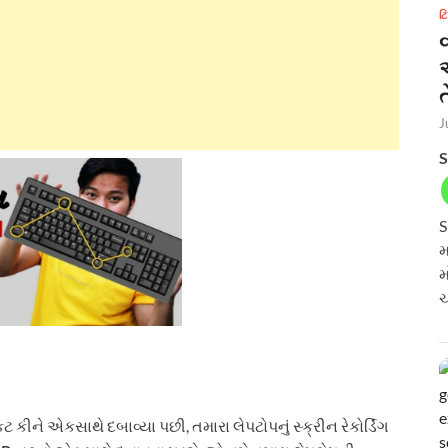
ટ
ત
J
S
S
મ
મ
ચ
 કીને એકસાથે દબાવ્યા પછી, તમારા લેપટોપનું સ્ક્રીન રેકોર્ડિંગ