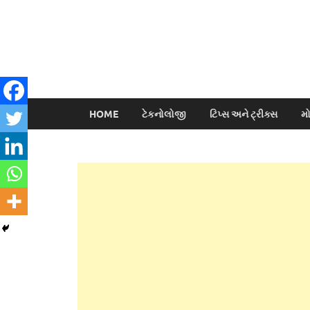
HOME
ટેકનોલોજી
ટિપ્સ અને ટ્રીક્સ
મ