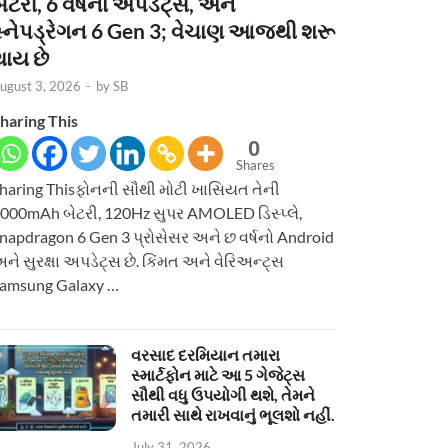
ેટરી, 6 વર્ષનાં અપડેટ્સ, અને
સ્નેપડ્રેગન 6 Gen 3; વેચાણ આજથી શરૂ
થાય છે
ugust 3, 2026
-
by
SB
haring This
0
Shares
haring Thisફોનની સૌથી મોટી ખાસિયત તેની
000mAh બેટરી, 120Hz સુપર AMOLED ડિસ્પ્લે,
napdragon 6 Gen 3 પ્રોસેસર અને છ વર્ષનો Android
ને સુરક્ષા અપડેટ્સ છે. કિંમત અને વેરિઅન્ટ્સ
amsung Galaxy …
વરસાદ દરમિયાન તમારા
સ્માર્ટફોન માટે આ 5 ગેજેટ્સ
સૌથી વધુ ઉપયોગી થશે, તેમને
તમારી સાથે રાખવાનું ભૂલશો નહીં.
July 31, 2026