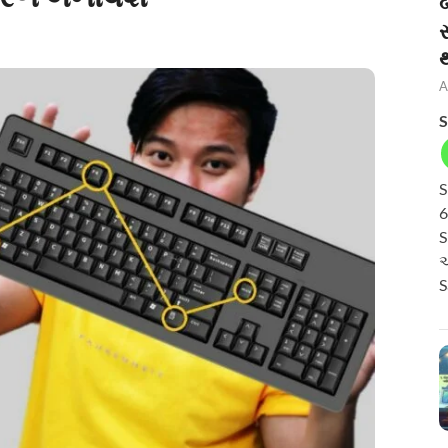
બ
A
S
S
6
S
અ
S