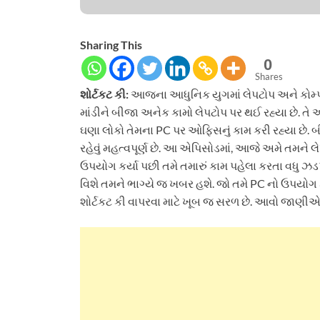
Sharing This
0
Shares
શોર્ટકટ કી:
આજના આધુનિક યુગમાં લેપટોપ અને કોમ્પ્
માંડીને બીજા અનેક કામો લેપટોપ પર થઈ રહ્યા છે. તે અમ
ઘણા લોકો તેમના PC પર ઓફિસનું કામ કરી રહ્યા છે.
રહેવું મહત્વપૂર્ણ છે. આ એપિસોડમાં, આજે અમે તમને 
ઉપયોગ કર્યા પછી તમે તમારું કામ પહેલા કરતા વધુ 
વિશે તમને ભાગ્યે જ ખબર હશે. જો તમે PC નો ઉપયોગ 
શોર્ટકટ કી વાપરવા માટે ખૂબ જ સરળ છે. આવો જાણીએ 