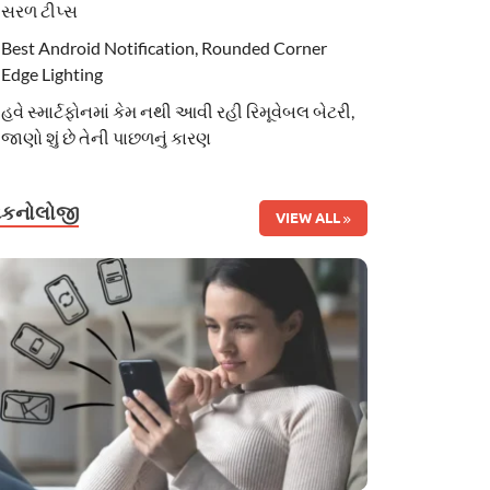
સરળ ટીપ્સ
Best Android Notification, Rounded Corner
Edge Lighting
હવે સ્માર્ટફોનમાં કેમ નથી આવી રહી રિમૂવેબલ બેટરી,
જાણો શું છે તેની પાછળનું કારણ
ટેકનોલોજી
VIEW ALL