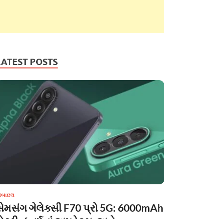
LATEST POSTS
ોબાઇલ
સેમસંગ ગેલેક્સી F70 પ્રો 5G: 6000mAh