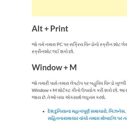
Alt + Print
જો તમે તમારા PC પર સક્રિય વિન્ડોનો સ્ક્રીન શૉટ લેવ
સ્ક્રીનશોટ લઈ શકો છો.
Window + M
જો તમારી પાસે તમારા લેપટોપ પર બહુવિધ વિન્ડો ખુલ્લ
Window + M શોર્ટકટ કીનો ઉપયોગ કરી શકો છો. આ શોર
જાય છે. તેઓ બધા એકસાથે લઘુત્તમ કરશે.
દેશ દુનિયાના મહત્વપૂર્ણ સમાચારો, બિઝન
સહિતનાસમાચાર વાંચો તમારા મોબાઈલ પર ત