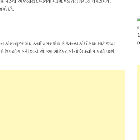
 R
બટનો એકસાથે દબાવવા પડશે. જો તમે તમારા લેપટોપની
શકો છો.
કોમ્પ્યુટર બંધ કર્યા વગર લંચ કે અન્ય કોઈ કામ માટે જવા
ીનો ઉપયોગ કરી શકો છો. આ શોર્ટકટ કીનો ઉપયોગ કર્યા પછી,