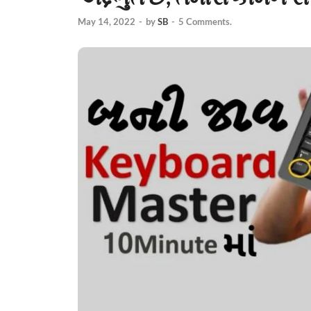
May 14, 2022
-
by
SB
-
5 Comments.