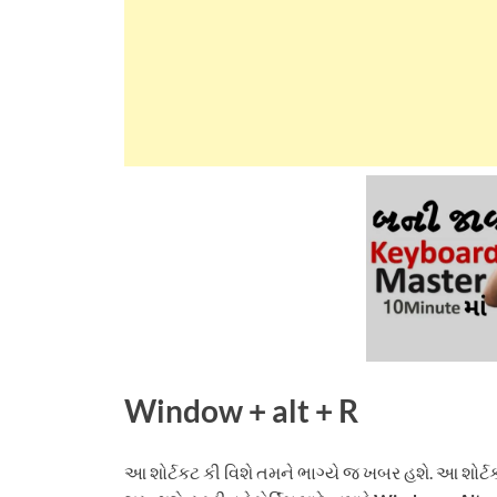
Window + alt + R
આ શોર્ટકટ કી વિશે તમને ભાગ્યે જ ખબર હશે. આ શોર્ટકટ