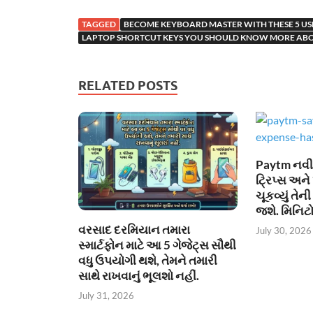
TAGGED
BECOME KEYBOARD MASTER WITH THESE 5 U
LAPTOP SHORTCUT KEYS YOU SHOULD KNOW MORE ABO
RELATED POSTS
Paytm નવી સ
ટ્રિપ્સ અને 
ચૂકવ્યું તે
જશે. મિનિટો
વરસાદ દરમિયાન તમારા
July 30, 2026
સ્માર્ટફોન માટે આ 5 ગેજેટ્સ સૌથી
વધુ ઉપયોગી થશે, તેમને તમારી
સાથે રાખવાનું ભૂલશો નહીં.
July 31, 2026