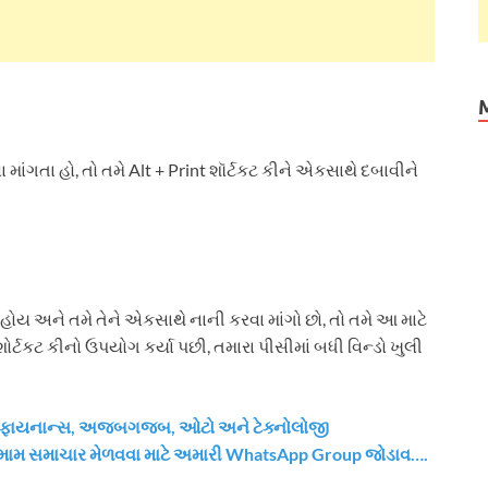
ા માંગતા હો, તો તમે Alt + Print શૉર્ટકટ કીને એકસાથે દબાવીને
ી હોય અને તમે તેને એકસાથે નાની કરવા માંગો છો, તો તમે આ માટે
્ટકટ કીનો ઉપયોગ કર્યા પછી, તમારા પીસીમાં બધી વિન્ડો ખુલી
ેસ, ફાયનાન્સ, અજબગજબ, ઓટો અને ટેક્નોલોજી
મામ સમાચાર મેળવવા માટે અમારી WhatsApp Group જોડાવ….