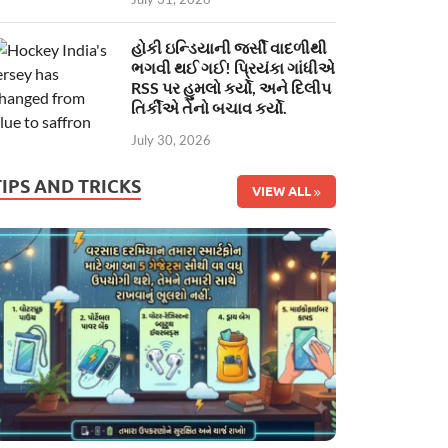
હોકી ઇન્ડિયાની જર્સી વાદળીથી
ભગવી થઈ ગઈ! પ્રિયંકા ગાંધીએ
RSS પર હુમલો કર્યો, અને દિલીપ
તિર્કીએ તેનો બચાવ કર્યો.
July 30, 2026
TIPS AND TRICKS
VIEW ALL