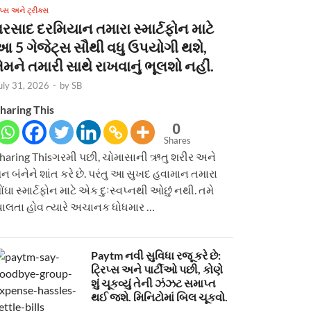
િપ્સ અને ટ્રીક્સ
વરસાદ દરમિયાન તમારા સ્માર્ટફોન માટે
આ 5 ગેજેટ્સ સૌથી વધુ ઉપયોગી થશે,
ેમને તમારી સાથે રાખવાનું ભૂલશો નહીં.
uly 31, 2026
-
by
SB
haring This
0
Shares
haring Thisગરમી પછી, ચોમાસાની ઋતુ શરીર અને
ન બંનેને શાંત કરે છે. પરંતુ આ સુખદ હવામાન તમારા
ોંઘા સ્માર્ટફોન માટે એક દુઃસ્વપ્નથી ઓછું નથી. તમે
ાલતા હોવ ત્યારે અચાનક ધોધમાર …
Paytm નવી સુવિધા રજૂ કરે છે:
ટ્રિપ્સ અને પાર્ટીઓ પછી, કોણે
શું ચૂકવ્યું તેની ઝંઝટ સમાપ્ત
થઈ જશે. મિનિટોમાં બિલ ચૂકવો.