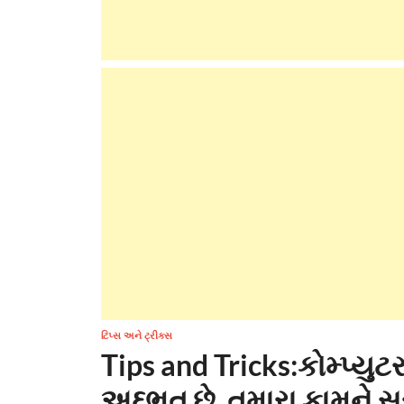
ટિપ્સ અને ટ્રીક્સ
Tips and Tricks:કોમ્પ્ય
અદ્દભુત છે, તમારા કામને