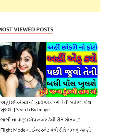
MOST VIEWED POSTS
અહી છોકરીયો નો ફોટો એડ કરો તેની બધીજ પોલ
ખુલશે || Search By Image
ભાભી ના વોટ્સએપ નંબર કેવી રીતે ગોતવા ?
Flight Mode માં ઈન્ટરનેટ કેવી રીતે ચલાવું જાણો