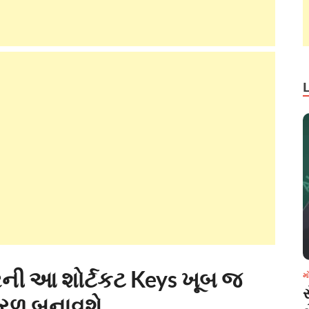
ુટરની આ શોર્ટકટ Keys ખૂબ જ
મ
 સરળ બનાવશે