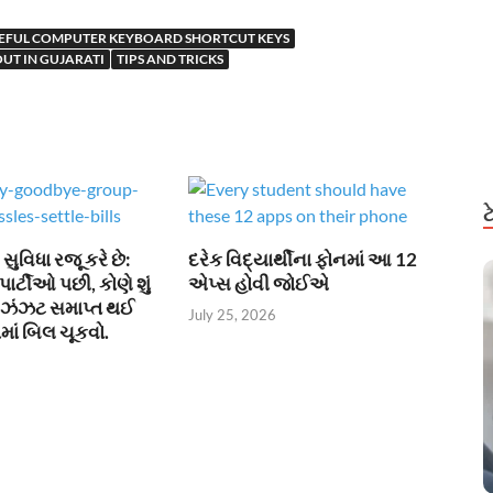
SEFUL COMPUTER KEYBOARD SHORTCUT KEYS
UT IN GUJARATI
TIPS AND TRICKS
ુવિધા રજૂ કરે છે:
દરેક વિદ્યાર્થીના ફોનમાં આ 12
પાર્ટીઓ પછી, કોણે શું
એપ્સ હોવી જોઈએ
ની ઝંઝટ સમાપ્ત થઈ
July 25, 2026
માં બિલ ચૂકવો.