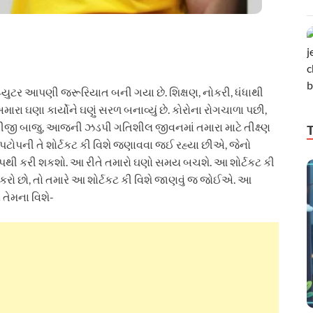
યુટર આપણી જરૂરિયાત બની ગયા છે. શિક્ષણ, નોકરી, ધંધાથી
ારા ઘણા કાર્યોને ઘણું સરળ બનાવ્યું છે. કોરોના રોગચાળા પછી,
 બીજી બાજુ, આજની ઝડપી ગતિશીલ જીવનમાં તમારા માટે તીક્ષ્ણ
લેપટોપની તે શોર્ટકટ કી વિશે જણાવવા જઈ રહ્યા છીએ, જેનો
ઝડપથી કરી શકશો. આ રીતે તમારો ઘણો સમય બચશે. આ શોર્ટકટ કી
કરો છો, તો તમારે આ શોર્ટકટ કી વિશે જાણવું જ જોઈએ. આ
તેમના વિશે-