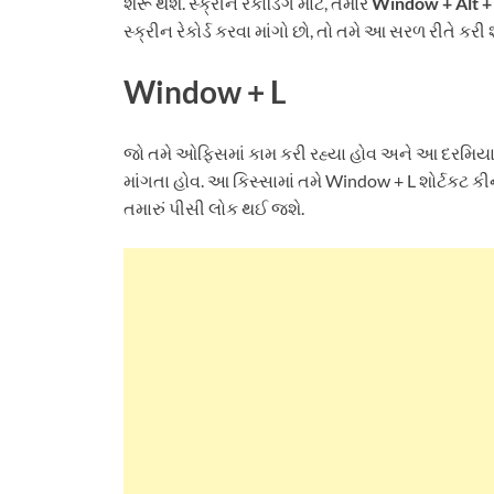
શરૂ થશે. સ્ક્રીન રેકોર્ડિંગ માટે, તમારે
Window + Alt +
સ્ક્રીન રેકોર્ડ કરવા માંગો છો, તો તમે આ સરળ રીતે કરી 
Window + L
જો તમે ઓફિસમાં કામ કરી રહ્યા હોવ અને આ દરમિયાન 
માંગતા હોવ. આ કિસ્સામાં તમે Window + L શોર્ટકટ ક
તમારું પીસી લોક થઈ જશે.