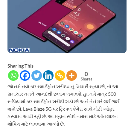
Sharing This
0
Shares
જો તમે નવો 5G સ્માર્ટફોન ખરીદવાનું વિચારી રહ્યા છો, તો આ
સમાચાર તમને આનંદથી છલાંગ લગાવશે. હા, તમે માત્ર 500
રૂપિયામાં 5G સ્માર્ટફોન ખરીદી શકો છો અને તેને ઘરે લઈ જઈ
શકો છો. Lava Blaze 5G પર ટ્રિપલ કેમેરા સાથે મોટી ઓફર
કરવામાં આવી રહી છે. આ મહાન સોદો તમારા માટે ઑનલાઇન
શોપિંગ માટે લાવવામાં આવ્યો છે.