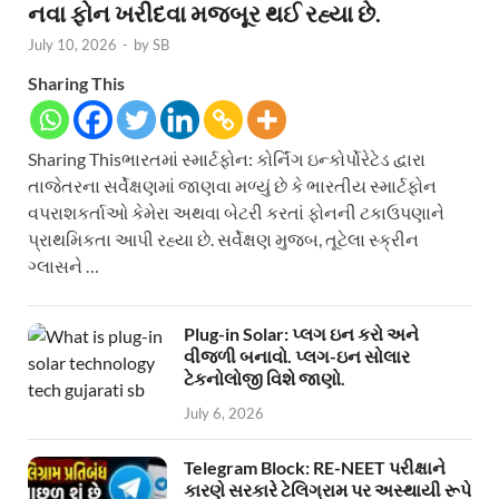
નવા ફોન ખરીદવા મજબૂર થઈ રહ્યા છે.
July 10, 2026
-
by
SB
Sharing This
Sharing Thisભારતમાં સ્માર્ટફોન: કોર્નિંગ ઇન્કોર્પોરેટેડ દ્વારા
તાજેતરના સર્વેક્ષણમાં જાણવા મળ્યું છે કે ભારતીય સ્માર્ટફોન
વપરાશકર્તાઓ કેમેરા અથવા બેટરી કરતાં ફોનની ટકાઉપણાને
પ્રાથમિકતા આપી રહ્યા છે. સર્વેક્ષણ મુજબ, તૂટેલા સ્ક્રીન
ગ્લાસને …
Plug-in Solar: પ્લગ ઇન કરો અને
વીજળી બનાવો. પ્લગ-ઇન સોલાર
ટેકનોલોજી વિશે જાણો.
July 6, 2026
Telegram Block: RE-NEET પરીક્ષાને
કારણે સરકારે ટેલિગ્રામ પર અસ્થાયી રૂપે