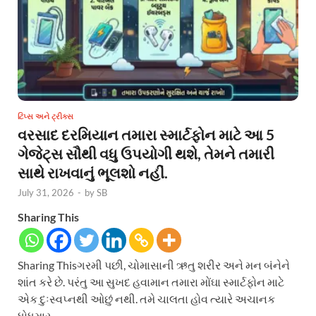
ટિપ્સ અને ટ્રીક્સ
વરસાદ દરમિયાન તમારા સ્માર્ટફોન માટે આ 5
ગેજેટ્સ સૌથી વધુ ઉપયોગી થશે, તેમને તમારી
સાથે રાખવાનું ભૂલશો નહીં.
July 31, 2026
-
by
SB
Sharing This
Sharing Thisગરમી પછી, ચોમાસાની ઋતુ શરીર અને મન બંનેને
શાંત કરે છે. પરંતુ આ સુખદ હવામાન તમારા મોંઘા સ્માર્ટફોન માટે
એક દુઃસ્વપ્નથી ઓછું નથી. તમે ચાલતા હોવ ત્યારે અચાનક
ધોધમાર …