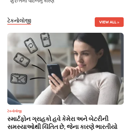
શું છે તેની પાછળનું કારણ
ટેકનોલોજી
VIEW ALL
ટેકનોલોજી
સ્માર્ટફોન ગ્રાહકો હવે કેમેરા અને બેટરીની
સમસ્યાઓથી ચિંતિત છે, જેના કારણે ભારતીયો