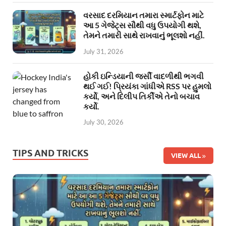
વરસાદ દરમિયાન તમારા સ્માર્ટફોન માટે
આ 5 ગેજેટ્સ સૌથી વધુ ઉપયોગી થશે,
તેમને તમારી સાથે રાખવાનું ભૂલશો નહીં.
July 31, 2026
હોકી ઇન્ડિયાની જર્સી વાદળીથી ભગવી
થઈ ગઈ! પ્રિયંકા ગાંધીએ RSS પર હુમલો
કર્યો, અને દિલીપ તિર્કીએ તેનો બચાવ
કર્યો.
July 30, 2026
TIPS AND TRICKS
VIEW ALL