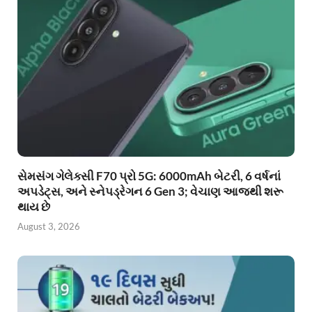
સેમસંગ ગેલેક્સી F70 પ્રો 5G: 6000mAh બેટરી, 6 વર્ષનાં
અપડેટ્સ, અને સ્નેપડ્રેગન 6 Gen 3; વેચાણ આજથી શરૂ
થાય છે
August 3, 2026