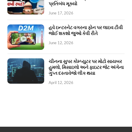
પ્રતિબંધ મૂક્યો
June 17, 2026
હવે ઇન્ટરનેટ વગરના ફોન પર લાઇવ ટીવી
જોઈ શકશો જુઓ કેવી રીતે
June 12, 2026
ચીનના સુપર કોમ્પ્યુટર પર મોટો સાયબર
હુમલો, મિસાઇલો અને ફાઇટર જેટ અંગેના
ગુપ્ત દસ્તાવેજો લીક થયા
April 12, 2026