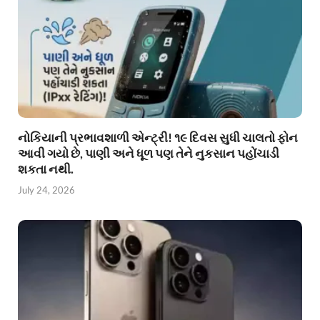
નોકિયાની પ્રભાવશાળી એન્ટ્રી! ૧૯ દિવસ સુધી ચાલતો ફોન
આવી ગયો છે, પાણી અને ધૂળ પણ તેને નુકસાન પહોંચાડી
શકતા નથી.
July 24, 2026