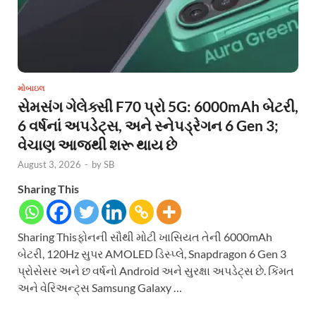
મોબાઇલ
સેમસંગ ગેલેક્સી F70 પ્રો 5G: 6000mAh બેટરી,
6 વર્ષનાં અપડેટ્સ, અને સ્નેપડ્રેગન 6 Gen 3;
વેચાણ આજથી શરૂ થાય છે
August 3, 2026
-
by
SB
Sharing This
Sharing Thisફોનની સૌથી મોટી ખાસિયત તેની 6000mAh
બેટરી, 120Hz સુપર AMOLED ડિસ્પ્લે, Snapdragon 6 Gen 3
પ્રોસેસર અને છ વર્ષનો Android અને સુરક્ષા અપડેટ્સ છે. કિંમત
અને વેરિઅન્ટ્સ Samsung Galaxy …