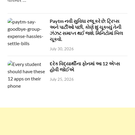
Paytm નવી સુવિધા રજૂ કરે છે: ટ્રિપ્સ
અને પાર્ટીઓ પછી, કોણે શું ચૂકવ્યું તેની
ઝંઝટ સમાપ્ત થઈ જશે. મિનિટોમાં બિલ
ચૂકવો.
July 30, 2026
દરેક વિદ્યાર્થીના ફોનમાં આ 12 એપ્સ
હોવી જોઈએ
July 25, 2026