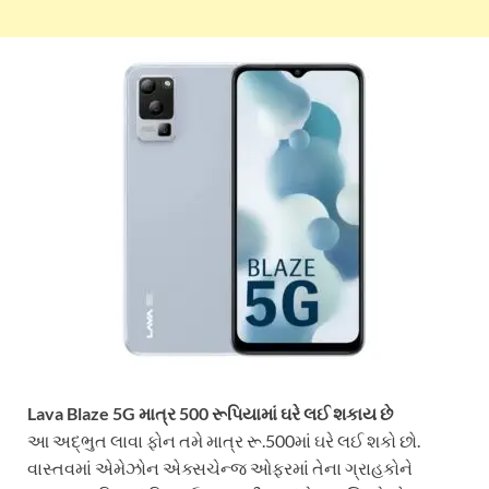
Lava Blaze 5G માત્ર 500 રૂપિયામાં ઘરે લઈ શકાય છે
આ અદ્ભુત લાવા ફોન તમે માત્ર રૂ.500માં ઘરે લઈ શકો છો.
વાસ્તવમાં એમેઝોન એક્સચેન્જ ઓફરમાં તેના ગ્રાહકોને