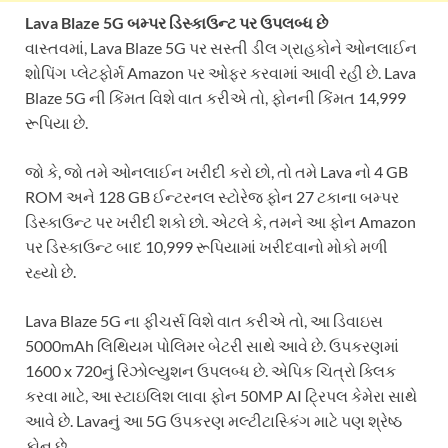
Lava Blaze 5G બમ્પર ડિસ્કાઉન્ટ પર ઉપલબ્ધ છે
વાસ્તવમાં, Lava Blaze 5G પર સસ્તી ડીલ ગ્રાહકોને ઓનલાઈન
શોપિંગ પ્લેટફોર્મ Amazon પર ઓફર કરવામાં આવી રહી છે. Lava
Blaze 5G ની કિંમત વિશે વાત કરીએ તો, ફોનની કિંમત 14,999
રૂપિયા છે.
જો કે, જો તમે ઓનલાઈન ખરીદી કરો છો, તો તમે Lava નો 4 GB
ROM અને 128 GB ઈન્ટરનલ સ્ટોરેજ ફોન 27 ટકાના બમ્પર
ડિસ્કાઉન્ટ પર ખરીદી શકો છો. એટલે કે, તમને આ ફોન Amazon
પર ડિસ્કાઉન્ટ બાદ 10,999 રૂપિયામાં ખરીદવાનો મોકો મળી
રહ્યો છે.
Lava Blaze 5G ના ફીચર્સ વિશે વાત કરીએ તો, આ ડિવાઇસ
5000mAh લિથિયમ પોલિમર બેટરી સાથે આવે છે. ઉપકરણમાં
1600 x 720નું રિઝોલ્યુશન ઉપલબ્ધ છે. એપિક ચિત્રો ક્લિક
કરવા માટે, આ સ્ટાઇલિશ લાવા ફોન 50MP AI ટ્રિપલ કેમેરા સાથે
આવે છે. Lavaનું આ 5G ઉપકરણ મલ્ટીટાસ્કિંગ માટે પણ શ્રેષ્ઠ
ફોન છે.