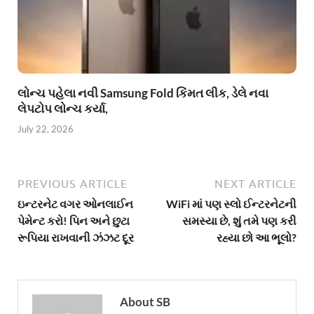
લોન્ચ પહેલા નવી Samsung Fold કિંમત લીક, ડેલે નવા
લેપટોપ લોન્ચ કર્યા,
July 22, 2026
PREVIOUS ARTICLE
NEXT ARTICLE
ઇન્ટરનેટ વગર ઓનલાઈન
WiFi માં પણ સ્લો ઈન્ટરનેટની
પેમેન્ટ કરો! પિન અને છુટા
સમસ્યા છે, શું તમે પણ કરી
રૂપિયા રાખવાની ઝંઝટ દૂર
રહ્યા છો આ ભૂલો?
About SB