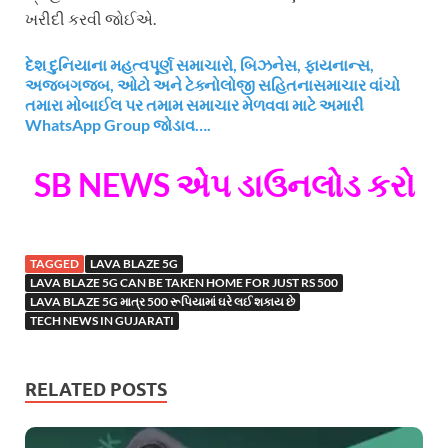
ખરીદી કરવી જોઈએ.
દેશ દુનિયાના મહત્વપૂર્ણ સમાચારો, બિઝનેસ, ફાયનાન્સ,
અજબગજબ, ઓટો અને ટેક્નોલોજી સહિતનાસમાચાર વાંચો
તમારા મોબાઈલ પર તમામ સમાચાર મેળવવા માટે અમારી
WhatsApp Group જોડાવ….
SB NEWS એપ ડાઉનલોડ કરો
TAGGED
LAVA BLAZE 5G
LAVA BLAZE 5G CAN BE TAKEN HOME FOR JUST RS 500
LAVA BLAZE 5G માત્ર 500 રૂપિયામાં ઘરે લઈ શકાય છે
TECH NEWS IN GUJARATI
RELATED POSTS