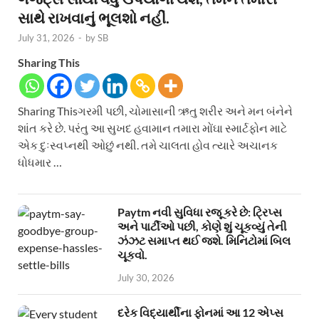
સાથે રાખવાનું ભૂલશો નહીં.
July 31, 2026
-
by
SB
Sharing This
Sharing Thisગરમી પછી, ચોમાસાની ઋતુ શરીર અને મન બંનેને
શાંત કરે છે. પરંતુ આ સુખદ હવામાન તમારા મોંઘા સ્માર્ટફોન માટે
એક દુઃસ્વપ્નથી ઓછું નથી. તમે ચાલતા હોવ ત્યારે અચાનક
ધોધમાર …
Paytm નવી સુવિધા રજૂ કરે છે: ટ્રિપ્સ
અને પાર્ટીઓ પછી, કોણે શું ચૂકવ્યું તેની
ઝંઝટ સમાપ્ત થઈ જશે. મિનિટોમાં બિલ
ચૂકવો.
July 30, 2026
દરેક વિદ્યાર્થીના ફોનમાં આ 12 એપ્સ