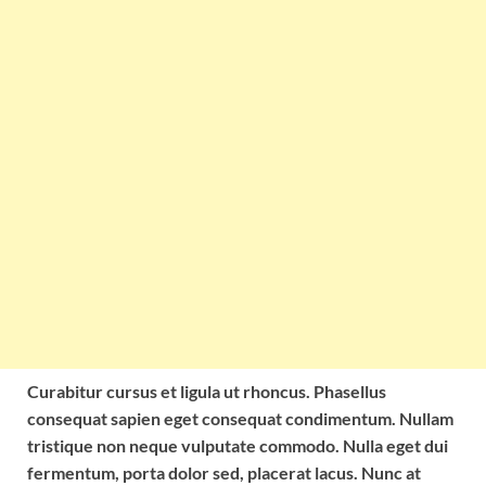
Curabitur cursus et ligula ut rhoncus. Phasellus
consequat sapien eget consequat condimentum. Nullam
tristique non neque vulputate commodo. Nulla eget dui
fermentum, porta dolor sed, placerat lacus. Nunc at