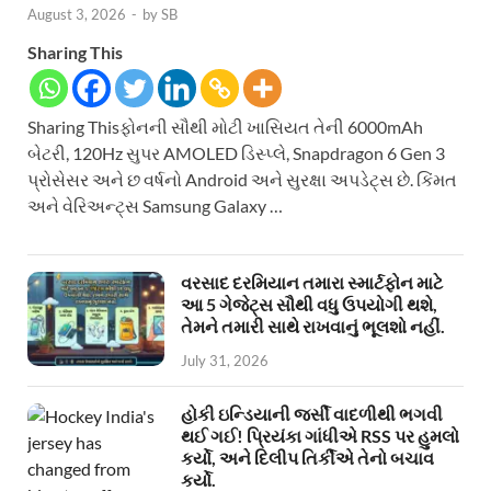
August 3, 2026
-
by
SB
Sharing This
Sharing Thisફોનની સૌથી મોટી ખાસિયત તેની 6000mAh
બેટરી, 120Hz સુપર AMOLED ડિસ્પ્લે, Snapdragon 6 Gen 3
પ્રોસેસર અને છ વર્ષનો Android અને સુરક્ષા અપડેટ્સ છે. કિંમત
અને વેરિઅન્ટ્સ Samsung Galaxy …
વરસાદ દરમિયાન તમારા સ્માર્ટફોન માટે
આ 5 ગેજેટ્સ સૌથી વધુ ઉપયોગી થશે,
તેમને તમારી સાથે રાખવાનું ભૂલશો નહીં.
July 31, 2026
હોકી ઇન્ડિયાની જર્સી વાદળીથી ભગવી
થઈ ગઈ! પ્રિયંકા ગાંધીએ RSS પર હુમલો
કર્યો, અને દિલીપ તિર્કીએ તેનો બચાવ
કર્યો.