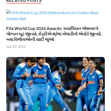
RELATED POSTS
Fifa World Cup 2026 Awards: કાયલિયન એમબાપ્પે
ગોલ્ડન બૂટ જીત્યો, રોડ્રીએ શ્રેષ્ઠ ખેલાડીનો એવોર્ડ જીત્યો,
બધા વિજેતાઓની યાદી જુઓ
July 20, 2026