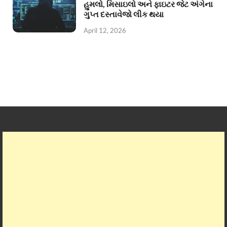
હુમલો, મિસાઇલો અને ફાઇટર જેટ અંગેના
ગુપ્ત દસ્તાવેજો લીક થયા
April 12, 2026