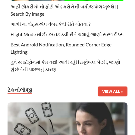
અહી છોકરીયો નો ફોટો એડ કરો તેની બધીજ પોલ ખુલશે ||
Search By Image
ભાભી ના વોટ્સએપ નંબર કેવી રીતે ગોતવા ?
Flight Mode માં ઈન્ટરનેટ કેવી રીતે ચલાવું જાણો સરળ ટીપ્સ
Best Android Notification, Rounded Corner Edge
Lighting
હવે સ્માર્ટફોનમાં કેમ નથી આવી રહી રિમૂવેબલ બેટરી, જાણો
શું છે તેની પાછળનું કારણ
ટેકનોલોજી
VIEW ALL