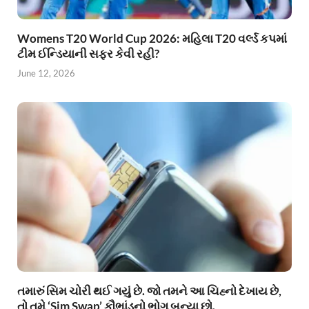
Womens T20 World Cup 2026: મહિલા T20 વર્લ્ડ કપમાં
ટીમ ઈન્ડિયાની સફર કેવી રહી?
June 12, 2026
તમારું સિમ ચોરી થઈ ગયું છે. જો તમને આ ચિહ્નો દેખાય છે,
તો તમે ‘Sim Swap’ કૌભાંડનો ભોગ બન્યા છો.