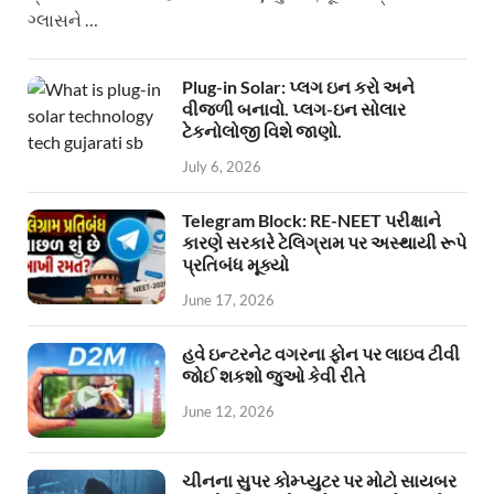
ગ્લાસને …
Plug-in Solar: પ્લગ ઇન કરો અને
વીજળી બનાવો. પ્લગ-ઇન સોલાર
ટેકનોલોજી વિશે જાણો.
July 6, 2026
Telegram Block: RE-NEET પરીક્ષાને
કારણે સરકારે ટેલિગ્રામ પર અસ્થાયી રૂપે
પ્રતિબંધ મૂક્યો
June 17, 2026
હવે ઇન્ટરનેટ વગરના ફોન પર લાઇવ ટીવી
જોઈ શકશો જુઓ કેવી રીતે
June 12, 2026
ચીનના સુપર કોમ્પ્યુટર પર મોટો સાયબર