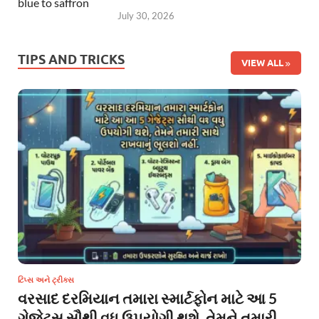
July 30, 2026
TIPS AND TRICKS
VIEW ALL
ટિપ્સ અને ટ્રીક્સ
વરસાદ દરમિયાન તમારા સ્માર્ટફોન માટે આ 5
ગેજેટ્સ સૌથી વધુ ઉપયોગી થશે, તેમને તમારી