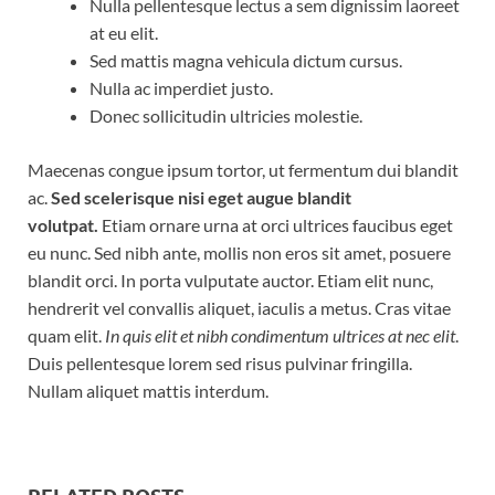
Nulla pellentesque lectus a sem dignissim laoreet
at eu elit.
Sed mattis magna vehicula dictum cursus.
Nulla ac imperdiet justo.
Donec sollicitudin ultricies molestie.
Maecenas congue ipsum tortor, ut fermentum dui blandit
ac.
Sed scelerisque nisi eget augue blandit
volutpat.
Etiam ornare urna at orci ultrices faucibus eget
eu nunc. Sed nibh ante, mollis non eros sit amet, posuere
blandit orci. In porta vulputate auctor. Etiam elit nunc,
hendrerit vel convallis aliquet, iaculis a metus. Cras vitae
quam elit.
In quis elit et nibh condimentum ultrices at nec elit
.
Duis pellentesque lorem sed risus pulvinar fringilla.
Nullam aliquet mattis interdum.