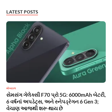
LATEST POSTS
મોબાઇલ
સેમસંગ ગેલેક્સી F70 પ્રો 5G: 6000mAh બેટરી,
6 વર્ષનાં અપડેટ્સ, અને સ્નેપડ્રેગન 6 Gen 3;
વેચાણ આજથી શરૂ થાય છે