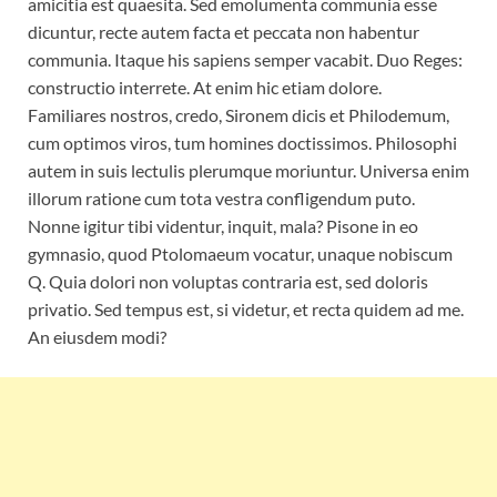
amicitia est quaesita. Sed emolumenta communia esse
dicuntur, recte autem facta et peccata non habentur
communia. Itaque his sapiens semper vacabit. Duo Reges:
constructio interrete. At enim hic etiam dolore.
Familiares nostros, credo, Sironem dicis et Philodemum,
cum optimos viros, tum homines doctissimos. Philosophi
autem in suis lectulis plerumque moriuntur. Universa enim
illorum ratione cum tota vestra confligendum puto.
Nonne igitur tibi videntur, inquit, mala? Pisone in eo
gymnasio, quod Ptolomaeum vocatur, unaque nobiscum
Q. Quia dolori non voluptas contraria est, sed doloris
privatio. Sed tempus est, si videtur, et recta quidem ad me.
An eiusdem modi?