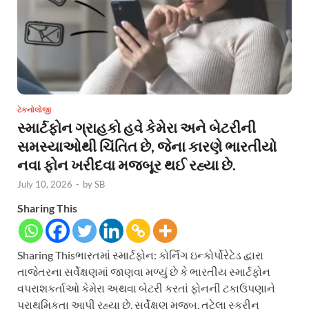
ટેકનોલોજી
સ્માર્ટફોન ગ્રાહકો હવે કેમેરા અને બેટરીની
સમસ્યાઓથી ચિંતિત છે, જેના કારણે ભારતીયો
નવા ફોન ખરીદવા મજબૂર થઈ રહ્યા છે.
July 10, 2026
-
by
SB
Sharing This
Sharing Thisભારતમાં સ્માર્ટફોન: કોર્નિંગ ઇન્કોર્પોરેટેડ દ્વારા
તાજેતરના સર્વેક્ષણમાં જાણવા મળ્યું છે કે ભારતીય સ્માર્ટફોન
વપરાશકર્તાઓ કેમેરા અથવા બેટરી કરતાં ફોનની ટકાઉપણાને
પ્રાથમિકતા આપી રહ્યા છે. સર્વેક્ષણ મુજબ, તૂટેલા સ્ક્રીન