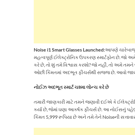
Noise i1 Smart Glasses Launched:
આપણે ચારેબાજુ 
મહત્વપૂર્ણ ઈલેક્ટ્રોનિક ઉપકરણ સ્માર્ટફોન છે. જો અ
કરે છે, તો શું તમે વિશ્વાસ કરશો? જો નહીં, તો અમે તમને 
ઓછી કિંમતમાં અદભૂત ફીચર્સથી સજ્જ છે. આવો જાણી
નોઈઝ અદભૂત સ્માર્ટ ચશ્મા લોન્ચ કરે છે
તમારી જાણકારી માટે તમને જણાવી દઈએ કે ઈલેક્ટ્રોનિ
કર્યા છે, જેમાં ઘણા આકર્ષક ફીચર્સ છે. આ નોઈસનું પહે
કિંમત 5,999 રૂપિયા છે અને તમે તેને Noiseની સત્તાવ