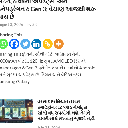
ેટરી, 6 વર્ષનાં અપડેટ્સ, અને
સ્નેપડ્રેગન 6 Gen 3; વેચાણ આજથી શરૂ
થાય છે
ugust 3, 2026
-
by
SB
haring This
haring Thisફોનની સૌથી મોટી ખાસિયત તેની
000mAh બેટરી, 120Hz સુપર AMOLED ડિસ્પ્લે,
napdragon 6 Gen 3 પ્રોસેસર અને છ વર્ષનો Android
ને સુરક્ષા અપડેટ્સ છે. કિંમત અને વેરિઅન્ટ્સ
amsung Galaxy …
વરસાદ દરમિયાન તમારા
સ્માર્ટફોન માટે આ 5 ગેજેટ્સ
સૌથી વધુ ઉપયોગી થશે, તેમને
તમારી સાથે રાખવાનું ભૂલશો નહીં.
July 31, 2026