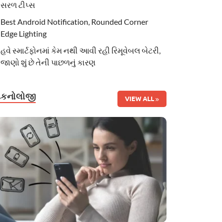
સરળ ટીપ્સ
Best Android Notification, Rounded Corner
Edge Lighting
હવે સ્માર્ટફોનમાં કેમ નથી આવી રહી રિમૂવેબલ બેટરી,
જાણો શું છે તેની પાછળનું કારણ
ટેકનોલોજી
VIEW ALL