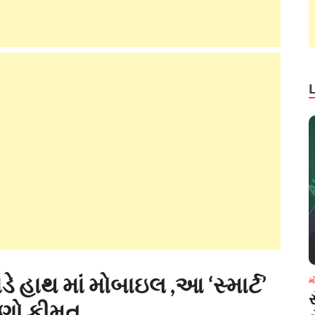
ડે હાથ માં મોબાઇલ ,આ ‘સ્માર્ટ’
મ
ાણો કીમત …