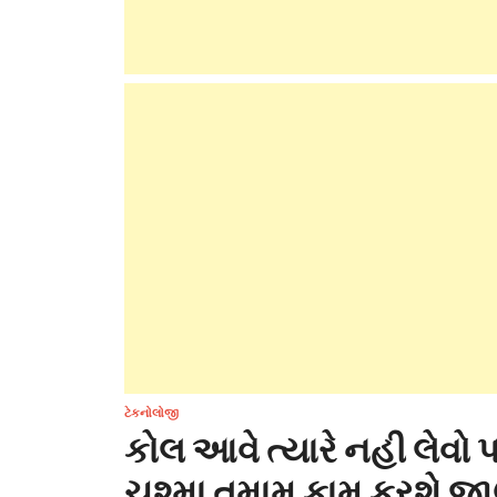
ટેકનોલોજી
કોલ આવે ત્યારે નહી લેવો પ
ચશ્મા તમામ કામ કરશે જ