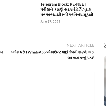
Telegram Block: RE-NEET
પરીક્ષાને કારણે સરકારે ટેલિગ્રામ
પર અસ્થાયી રૂપે પ્રતિબંધ મૂક્યો
June 17, 2026
NEXT ARTICLE
TM
બ્લોક કરેલ WhatsApp એકાઉન્ટ પાછું મેળવી શકશે, બસ
આ કામ કરવું પડશે