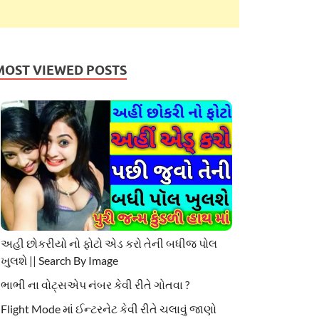
MOST VIEWED POSTS
અહી છોકરીયો નો ફોટો એડ કરો તેની બધીજ પોલ
ખુલશે || Search By Image
ભાભી ના વોટ્સએપ નંબર કેવી રીતે ગોતવા ?
Flight Mode માં ઈન્ટરનેટ કેવી રીતે ચલાવું જાણો