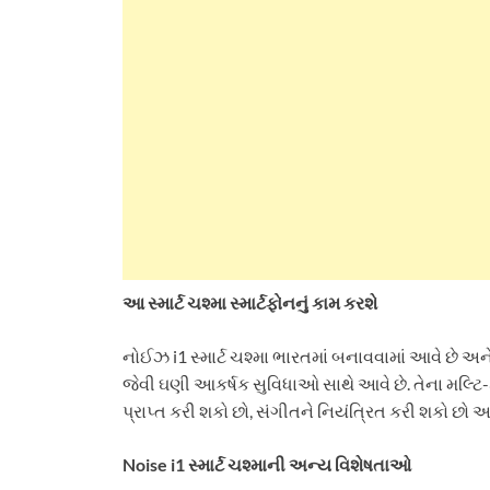
આ સ્માર્ટ ચશ્મા સ્માર્ટફોનનું કામ કરશે
નોઈઝ i1 સ્માર્ટ ચશ્મા ભારતમાં બનાવવામાં આવે છે અન
જેવી ઘણી આકર્ષક સુવિધાઓ સાથે આવે છે. તેના મલ્ટિ-
પ્રાપ્ત કરી શકો છો, સંગીતને નિયંત્રિત કરી શકો છો
Noise i1 સ્માર્ટ ચશ્માની અન્ય વિશેષતાઓ