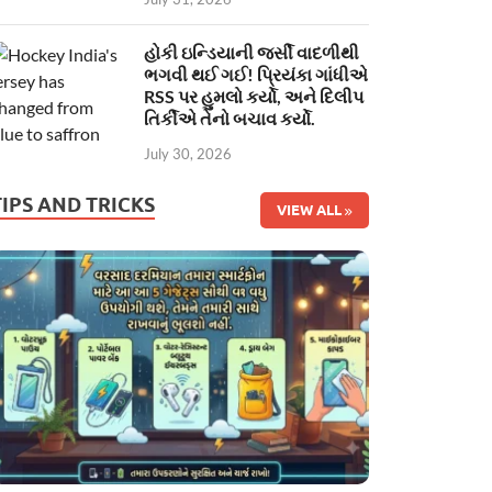
હોકી ઇન્ડિયાની જર્સી વાદળીથી
ભગવી થઈ ગઈ! પ્રિયંકા ગાંધીએ
RSS પર હુમલો કર્યો, અને દિલીપ
તિર્કીએ તેનો બચાવ કર્યો.
July 30, 2026
TIPS AND TRICKS
VIEW ALL