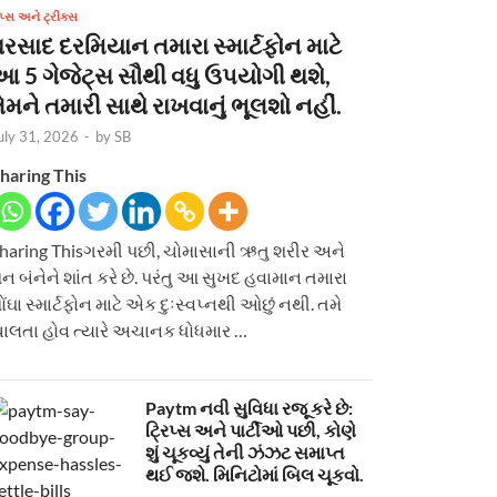
િપ્સ અને ટ્રીક્સ
વરસાદ દરમિયાન તમારા સ્માર્ટફોન માટે
આ 5 ગેજેટ્સ સૌથી વધુ ઉપયોગી થશે,
ેમને તમારી સાથે રાખવાનું ભૂલશો નહીં.
uly 31, 2026
-
by
SB
haring This
haring Thisગરમી પછી, ચોમાસાની ઋતુ શરીર અને
ન બંનેને શાંત કરે છે. પરંતુ આ સુખદ હવામાન તમારા
ોંઘા સ્માર્ટફોન માટે એક દુઃસ્વપ્નથી ઓછું નથી. તમે
ાલતા હોવ ત્યારે અચાનક ધોધમાર …
Paytm નવી સુવિધા રજૂ કરે છે:
ટ્રિપ્સ અને પાર્ટીઓ પછી, કોણે
શું ચૂકવ્યું તેની ઝંઝટ સમાપ્ત
થઈ જશે. મિનિટોમાં બિલ ચૂકવો.