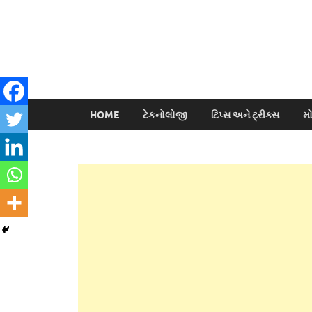
HOME
ટેકનોલોજી
ટિપ્સ અને ટ્રીક્સ
મ