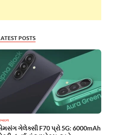
LATEST POSTS
ોબાઇલ
સેમસંગ ગેલેક્સી F70 પ્રો 5G: 6000mAh