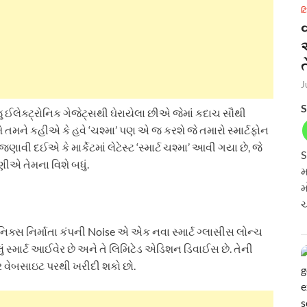
ટ
ત
J
S
ઈલેક્ટ્રોનિક ગેજેટ્સથી ઘેરાયેલા છીએ જેમાં કદાચ સૌથી
મે તમને કહીએ કે હવે ‘ચશ્મા’ પણ એ જ કરશે જે તમારો સ્માર્ટફોન
જણાવી દઈએ કે માર્કેટમાં લેટેસ્ટ ‘સ્માર્ટ ચશ્મા’ આવી ગયા છે, જે
S
એ તેમના વિશે બધું.
મ
મ
ચ
ક્સ નિર્માતા કંપની Noise એ એક નવા સ્માર્ટ ગ્લાસીસ લોન્ચ
લું સ્માર્ટ આઈવેર છે અને તે લિમિટેડ એડિશન ડિવાઈસ છે. તેની
ાર વેબસાઇટ પરથી ખરીદી શકો છો.