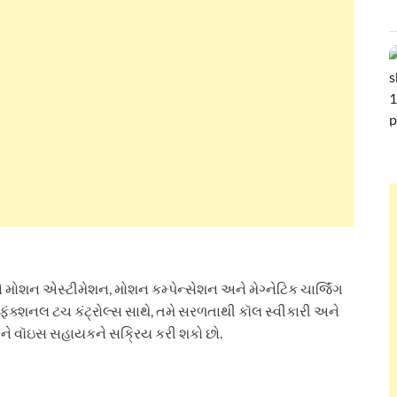
ે મોશન એસ્ટીમેશન, મોશન કમ્પેન્સેશન અને મેગ્નેટિક ચાર્જિંગ
ફંક્શનલ ટચ કંટ્રોલ્સ સાથે, તમે સરળતાથી કૉલ સ્વીકારી અને
 અને વૉઇસ સહાયકને સક્રિય કરી શકો છો.