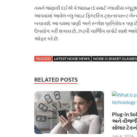
તમને જણાવી દઈએ કે Noise i1 સ્માર્ટ ગ્લાસીસ બ્લૂટૂથ 
આપવામાં આવેલ બ્લુ લાઇટ ફિલ્ટરિંગ ટ્રાન્સપરન્ટ લે
બચાવશે. આ ચશ્મા પાણી અને સ્પ્લેશ પ્રતિરોધક પણ છે.
ઉપયોગ કરી શકાય છે, ઝડપી ચાર્જિંગ સપોર્ટ સાથે આવે 
ઓફર કરે છે.
TAGGED
LATEST NOISE NEWS
NOISE I1 SMART GLASSE
RELATED POSTS
Plug-in Sol
અને વીજળી
સોલાર ટેકન
July 6, 2026