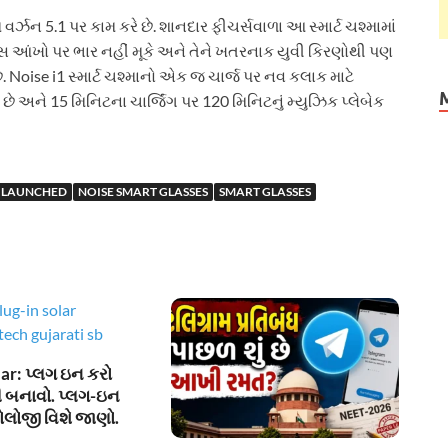
વર્ઝન 5.1 પર કામ કરે છે. શાનદાર ફીચર્સવાળા આ સ્માર્ટ ચશ્મામાં
ન્સ આંખો પર ભાર નહીં મૂકે અને તેને ખતરનાક યુવી કિરણોથી પણ
 Noise i1 સ્માર્ટ ચશ્માનો એક જ ચાર્જ પર નવ કલાક માટે
છે અને 15 મિનિટના ચાર્જિંગ પર 120 મિનિટનું મ્યુઝિક પ્લેબેક
S LAUNCHED
NOISE SMART GLASSES
SMART GLASSES
ar: પ્લગ ઇન કરો
 બનાવો. પ્લગ-ઇન
ોલોજી વિશે જાણો.