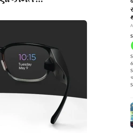
બ
A
S
S
6
S
અ
S