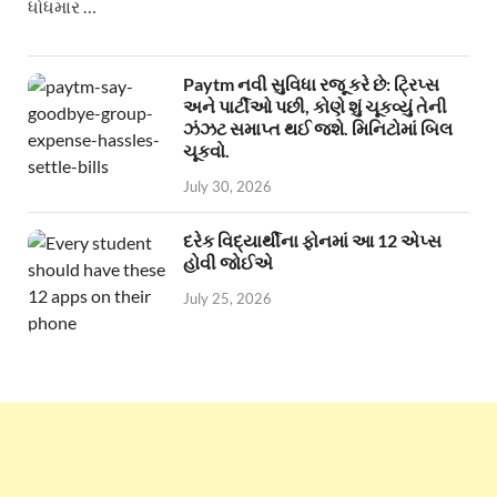
ધોધમાર …
Paytm નવી સુવિધા રજૂ કરે છે: ટ્રિપ્સ
અને પાર્ટીઓ પછી, કોણે શું ચૂકવ્યું તેની
ઝંઝટ સમાપ્ત થઈ જશે. મિનિટોમાં બિલ
ચૂકવો.
July 30, 2026
દરેક વિદ્યાર્થીના ફોનમાં આ 12 એપ્સ
હોવી જોઈએ
July 25, 2026