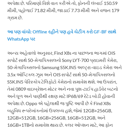
અપેક્ષા છે. પરિમાણો વિશે વાત કરીએ તો, ફોનની લંબાઈ 150.59
મીમી, પહોળાઈ 71.82 મીમી, જાડાઈ 7.73 મીમી અને વજન 179
ગ્રામ છે.
આ પણ વાંચો: Offline રહીને પણ હવે ચેટીંગ કરો GF-BF સાથે
WhatsApp પર
અન્ય અહેવાલો અનુસાર, Find X8s ના પાછળના ભાગમાં OIS
સપોર્ટ સાથે 50-મેગાપિક્સલનો Sony LYT-700 પ્રાઇમરી કેમેરા,
50-મેગાપિક્સલનો Samsung S5KJN5 અલ્ટ્રા-વાઇડ કેમેરા અને
3.5x ઓપ્ટિકલ ઝૂમ અને OIS સપોર્ટ સાથે 50-મેગાપિક્સલનો
S5KJN5 પેરિસ્કોપ ટેલિફોટો કેમેરાનો સમાવેશ થશે. આ ઉપરાંત,
તેમાં 0809 વાઇબ્રેશન મોટર અને નવા પુશ-ટાઈપ હાર્ડવેર બટનો
અને ધૂળ અને પાણીથી રક્ષણ માટે IP68/69 રેટેડ બોડી હોવાની
અપેક્ષા છે. Oppo એ પહેલાથી જ પુષ્ટિ આપી છે કે Find X8s
બહુવિધ રૂપરેખાંકનોમાં ઉપલબ્ધ હશે, જેમાં 12GB+256GB,
12GB+512GB, 16GB+256GB, 16GB+512GB, અને
16GB+1TBનો સમાવેશ થાય છે. કલર ઓપ્શન માટે, આ ફોન