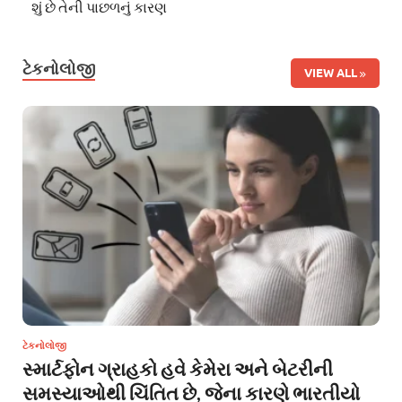
શું છે તેની પાછળનું કારણ
ટેકનોલોજી
VIEW ALL
ટેકનોલોજી
સ્માર્ટફોન ગ્રાહકો હવે કેમેરા અને બેટરીની
સમસ્યાઓથી ચિંતિત છે, જેના કારણે ભારતીયો