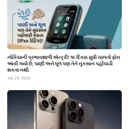
નોકિયાની પ્રભાવશાળી એન્ટ્રી! ૧૯ દિવસ સુધી ચાલતો ફોન
આવી ગયો છે, પાણી અને ધૂળ પણ તેને નુકસાન પહોંચાડી
શકતા નથી.
July 24, 2026