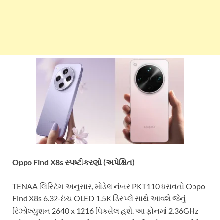
Oppo Find X8s સ્પષ્ટીકરણો (અપેક્ષિત)
TENAA લિસ્ટિંગ અનુસાર, મોડેલ નંબર PKT110 ધરાવતો Oppo
Find X8s 6.32-ઇંચ OLED 1.5K ડિસ્પ્લે સાથે આવશે જેનું
રિઝોલ્યુશન 2640 x 1216 પિક્સેલ હશે. આ ફોનમાં 2.36GHz