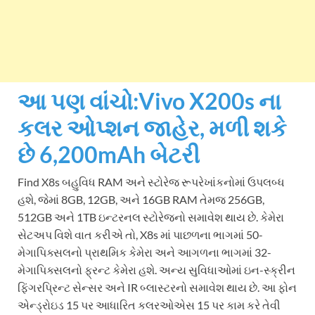
આ પણ વાંચો:
Vivo X200s ના
કલર ઓપ્શન જાહેર, મળી શકે
છે 6,200mAh બેટરી
Find X8s બહુવિધ RAM અને સ્ટોરેજ રૂપરેખાંકનોમાં ઉપલબ્ધ
હશે, જેમાં 8GB, 12GB, અને 16GB RAM તેમજ 256GB,
512GB અને 1TB ઇન્ટરનલ સ્ટોરેજનો સમાવેશ થાય છે. કેમેરા
સેટઅપ વિશે વાત કરીએ તો, X8s માં પાછળના ભાગમાં 50-
મેગાપિક્સલનો પ્રાથમિક કેમેરા અને આગળના ભાગમાં 32-
મેગાપિક્સલનો ફ્રન્ટ કેમેરા હશે. અન્ય સુવિધાઓમાં ઇન-સ્ક્રીન
ફિંગરપ્રિન્ટ સેન્સર અને IR બ્લાસ્ટરનો સમાવેશ થાય છે. આ ફોન
એન્ડ્રોઇડ 15 પર આધારિત કલરઓએસ 15 પર કામ કરે તેવી