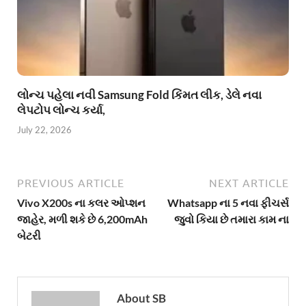
લોન્ચ પહેલા નવી Samsung Fold કિંમત લીક, ડેલે નવા
લેપટોપ લોન્ચ કર્યા,
July 22, 2026
PREVIOUS ARTICLE
NEXT ARTICLE
Vivo X200s ના કલર ઓપ્શન
Whatsapp ના 5 નવા ફીચર્સ
જાહેર, મળી શકે છે 6,200mAh
જુવો કિયા છે તમારા કામ ના
બેટરી
About SB