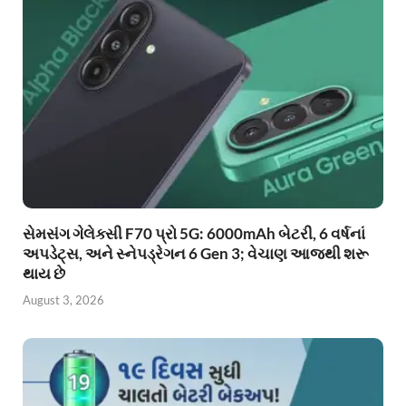
સેમસંગ ગેલેક્સી F70 પ્રો 5G: 6000mAh બેટરી, 6 વર્ષનાં
અપડેટ્સ, અને સ્નેપડ્રેગન 6 Gen 3; વેચાણ આજથી શરૂ
થાય છે
August 3, 2026