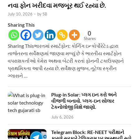
નવા ફોન ખરીદવા મજબૂર થઈ રહ્યા છે.
July 10, 2026
-
by
SB
Sharing This
0
Shares
Sharing Thisભારતમાં સ્માર્ટફોન: કોર્નિંગ ઇન્કોર્પોરેટેડ દ્વારા
તાજેતરના સર્વેક્ષણમાં જાણવા મળ્યું છે કે ભારતીય સ્માર્ટફોન
વપરાશકર્તાઓ કેમેરા અથવા બેટરી કરતાં ફોનની ટકાઉપણાને
પ્રાથમિકતા આપી રહ્યા છે. સર્વેક્ષણ મુજબ, તૂટેલા સ્ક્રીન
ગ્લાસને …
Plug-in Solar: પ્લગ ઇન કરો અને
વીજળી બનાવો. પ્લગ-ઇન સોલાર
ટેકનોલોજી વિશે જાણો.
July 6, 2026
Telegram Block: RE-NEET પરીક્ષાને
કારણે સરકારે ટેલિગ્રામ પર અસ્થાયી રૂપે