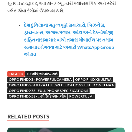
મૂનલાઇટ વ્હાઇટ, આઇલેન્ડ બ્લુ, ચેરી બ્લોસમ પિંક અને સ્ટેરી
બ્લેક જેવા રંગોમાં ઉપલબ્ધ થશે.
દેશ દુનિયાના મહત્વપૂર્ણ સમાચારો, બિઝનેસ,
ફાયનાન્સ, અજબગજબ, ઓટો અને ટેક્નોલોજી
સહિતનાસમાચાર વાંચો તમારા મોબાઈલ પર તમામ
સમાચાર મેળવવા માટે અમારી WhatsApp Group
જોડાવ….
TAGGED
10 એપ્રિલે લોન્ચ થશે
OPPO FIND X8 - POWERFUL CAMERA
OPPO FIND X8 ULTRA
OPPO FIND X8 ULTRA FULL SPECIFICATIONS LISTED ON TENAA
OPPO FIND X8S - FULL PHONE SPECIFICATIONS
OPPO FIND X8S ના સ્પેસિફિકેશન લીક
POWERFUL AI
RELATED POSTS