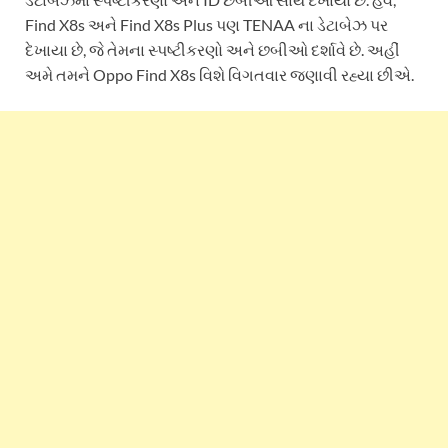
Find X8s અને Find X8s Plus પણ TENAA ના ડેટાબેઝ પર
દેખાયા છે, જે તેમના સ્પષ્ટીકરણો અને છબીઓ દર્શાવે છે. અહીં
અમે તમને Oppo Find X8s વિશે વિગતવાર જણાવી રહ્યા છીએ.