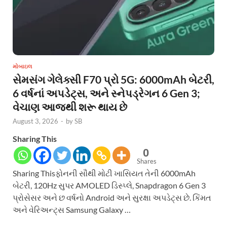
મોબાઇલ
સેમસંગ ગેલેક્સી F70 પ્રો 5G: 6000mAh બેટરી,
6 વર્ષનાં અપડેટ્સ, અને સ્નેપડ્રેગન 6 Gen 3;
વેચાણ આજથી શરૂ થાય છે
August 3, 2026
-
by
SB
Sharing This
0
Shares
Sharing Thisફોનની સૌથી મોટી ખાસિયત તેની 6000mAh
બેટરી, 120Hz સુપર AMOLED ડિસ્પ્લે, Snapdragon 6 Gen 3
પ્રોસેસર અને છ વર્ષનો Android અને સુરક્ષા અપડેટ્સ છે. કિંમત
અને વેરિઅન્ટ્સ Samsung Galaxy …