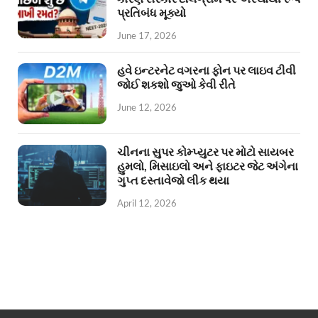
પ્રતિબંધ મૂક્યો
June 17, 2026
હવે ઇન્ટરનેટ વગરના ફોન પર લાઇવ ટીવી
જોઈ શકશો જુઓ કેવી રીતે
June 12, 2026
ચીનના સુપર કોમ્પ્યુટર પર મોટો સાયબર
હુમલો, મિસાઇલો અને ફાઇટર જેટ અંગેના
ગુપ્ત દસ્તાવેજો લીક થયા
April 12, 2026