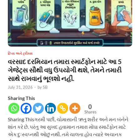
ટિપ્સ અને ટ્રીક્સ
વરસાદ દરમિયાન તમારા સ્માર્ટફોન માટે આ 5
ગેજેટ્સ સૌથી વધુ ઉપયોગી થશે, તેમને તમારી
સાથે રાખવાનું ભૂલશો નહીં.
July 31, 2026
-
by
SB
Sharing This
0
Shares
Sharing Thisગરમી પછી, ચોમાસાની ઋતુ શરીર અને મન બંનેને
શાંત કરે છે. પરંતુ આ સુખદ હવામાન તમારા મોંઘા સ્માર્ટફોન માટે
એક દુઃસ્વપ્નથી ઓછું નથી. તમે ચાલતા હોવ ત્યારે અચાનક