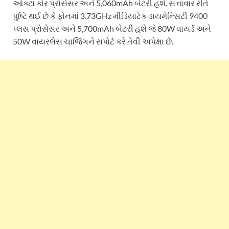
ઓક્ટા કોર પ્રોસેસર અને 5,060mAh બેટરી હશે. સત્તાવાર રીતે
પુષ્ટિ થઈ છે કે ફોનમાં 3.73GHz મીડિયાટેક ડાયમેન્સિટી 9400
પ્લસ પ્રોસેસર અને 5,700mAh બેટરી હશે જે 80W વાયર્ડ અને
50W વાયરલેસ ચાર્જિંગને સપોર્ટ કરે તેવી અપેક્ષા છે.