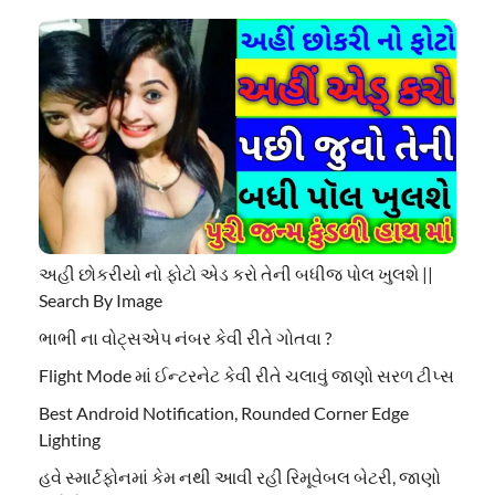
અહી છોકરીયો નો ફોટો એડ કરો તેની બધીજ પોલ ખુલશે ||
Search By Image
ભાભી ના વોટ્સએપ નંબર કેવી રીતે ગોતવા ?
Flight Mode માં ઈન્ટરનેટ કેવી રીતે ચલાવું જાણો સરળ ટીપ્સ
Best Android Notification, Rounded Corner Edge
Lighting
હવે સ્માર્ટફોનમાં કેમ નથી આવી રહી રિમૂવેબલ બેટરી, જાણો