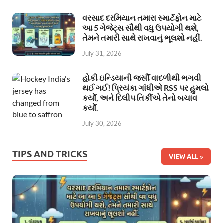
વરસાદ દરમિયાન તમારા સ્માર્ટફોન માટે
આ 5 ગેજેટ્સ સૌથી વધુ ઉપયોગી થશે,
તેમને તમારી સાથે રાખવાનું ભૂલશો નહીં.
July 31, 2026
હોકી ઇન્ડિયાની જર્સી વાદળીથી ભગવી
થઈ ગઈ! પ્રિયંકા ગાંધીએ RSS પર હુમલો
કર્યો, અને દિલીપ તિર્કીએ તેનો બચાવ
કર્યો.
July 30, 2026
TIPS AND TRICKS
VIEW ALL