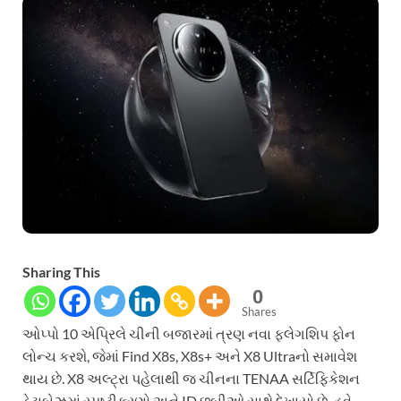
Sharing This
0
Shares
ઓપ્પો 10 એપ્રિલે ચીની બજારમાં ત્રણ નવા ફ્લેગશિપ ફોન
લોન્ચ કરશે, જેમાં Find X8s, X8s+ અને X8 Ultraનો સમાવેશ
થાય છે. X8 અલ્ટ્રા પહેલાથી જ ચીનના TENAA સર્ટિફિકેશન
ડેટાબેઝમાં સ્પષ્ટીકરણો અને ID છબીઓ સાથે દેખાયો છે. હવે,